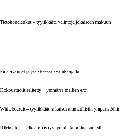
Tietokonelaukut – tyylikkäitä valintoja jokaiseen makuun
Pidä avaimet järjestyksessä avainkaapilla
Kokoustuolit selitetty – ymmärrä mallien erot
Whiteboardit – tyylikkäät ratkaisut ammatillisiin ympäristöihin
Hiirimatot – selkeä opas tyyppeihin ja ominaisuuksiin