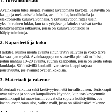
1. Turvallisuustaso
Avainkaapin tulee suojata avaimet luvattomalta käytöltä. Saatavilla on
kaappeja mekaanisella lukolla, avainlukolla, koodilukolla ja
elektronisella kulunvalvonnalla. Yksityiskäyttöön riittää usein
yksinkertainen lukko, kun taas yritykset ja laitokset voivat tarvita
kehittyneempiä ratkaisuja, joissa on kulunvalvontaloki ja
hälytystoimintoja.
2. Kapasiteetti ja koko
Harkitse, kuinka monta avainta sinun täytyy säilyttää ja voiko tarve
kasvaa ajan myötä. Avainkaappeja on saatavilla pienistä malleista,
joihin mahtuu 10–20 avainta, suuriin kaappeihin, joissa on useita satoja
koukkuja. Säädettävillä koukuilla varustettu kaappi tarjoaa
joustavuutta, jos avaimet ovat eri kokoisia.
3. Materiaali ja rakenne
Materiaali vaikuttaa sekä kestävyyteen että turvallisuuteen. Teräskaapit
ovat tukevia ja sopivat kaupalliseen käyttöön, kun taas kevyemmät
metallikaapit tai muovimallit voivat olla sopivia kotikäyttöön. Jos
kaappi asennetaan ulos, valitse malli, jossa on säänkestävä rakenne.