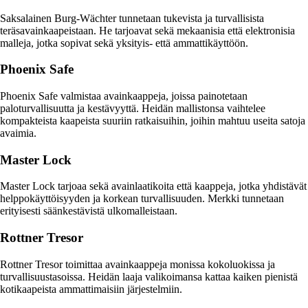
Saksalainen Burg-Wächter tunnetaan tukevista ja turvallisista
teräsavainkaapeistaan. He tarjoavat sekä mekaanisia että elektronisia
malleja, jotka sopivat sekä yksityis- että ammattikäyttöön.
Phoenix Safe
Phoenix Safe valmistaa avainkaappeja, joissa painotetaan
paloturvallisuutta ja kestävyyttä. Heidän mallistonsa vaihtelee
kompakteista kaapeista suuriin ratkaisuihin, joihin mahtuu useita satoja
avaimia.
Master Lock
Master Lock tarjoaa sekä avainlaatikoita että kaappeja, jotka yhdistävät
helppokäyttöisyyden ja korkean turvallisuuden. Merkki tunnetaan
erityisesti säänkestävistä ulkomalleistaan.
Rottner Tresor
Rottner Tresor toimittaa avainkaappeja monissa kokoluokissa ja
turvallisuustasoissa. Heidän laaja valikoimansa kattaa kaiken pienistä
kotikaapeista ammattimaisiin järjestelmiin.