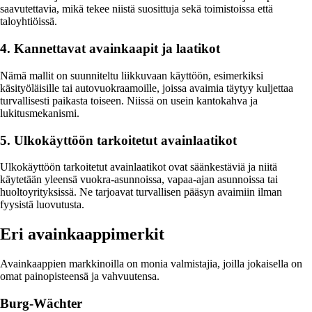
saavutettavia, mikä tekee niistä suosittuja sekä toimistoissa että
taloyhtiöissä.
4. Kannettavat avainkaapit ja laatikot
Nämä mallit on suunniteltu liikkuvaan käyttöön, esimerkiksi
käsityöläisille tai autovuokraamoille, joissa avaimia täytyy kuljettaa
turvallisesti paikasta toiseen. Niissä on usein kantokahva ja
lukitusmekanismi.
5. Ulkokäyttöön tarkoitetut avainlaatikot
Ulkokäyttöön tarkoitetut avainlaatikot ovat säänkestäviä ja niitä
käytetään yleensä vuokra-asunnoissa, vapaa-ajan asunnoissa tai
huoltoyrityksissä. Ne tarjoavat turvallisen pääsyn avaimiin ilman
fyysistä luovutusta.
Eri avainkaappimerkit
Avainkaappien markkinoilla on monia valmistajia, joilla jokaisella on
omat painopisteensä ja vahvuutensa.
Burg-Wächter