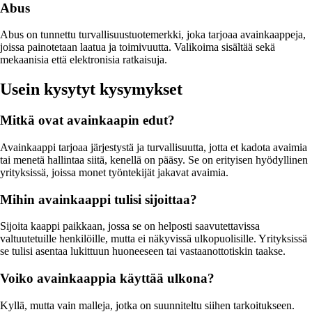
Abus
Abus on tunnettu turvallisuustuotemerkki, joka tarjoaa avainkaappeja,
joissa painotetaan laatua ja toimivuutta. Valikoima sisältää sekä
mekaanisia että elektronisia ratkaisuja.
Usein kysytyt kysymykset
Mitkä ovat avainkaapin edut?
Avainkaappi tarjoaa järjestystä ja turvallisuutta, jotta et kadota avaimia
tai menetä hallintaa siitä, kenellä on pääsy. Se on erityisen hyödyllinen
yrityksissä, joissa monet työntekijät jakavat avaimia.
Mihin avainkaappi tulisi sijoittaa?
Sijoita kaappi paikkaan, jossa se on helposti saavutettavissa
valtuutetuille henkilöille, mutta ei näkyvissä ulkopuolisille. Yrityksissä
se tulisi asentaa lukittuun huoneeseen tai vastaanottotiskin taakse.
Voiko avainkaappia käyttää ulkona?
Kyllä, mutta vain malleja, jotka on suunniteltu siihen tarkoitukseen.