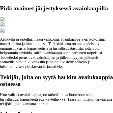
Pidä avaimet järjestyksessä avainkaapilla
Artikkelissa esitellään laaja valikoima avainkaappeja eri kokoisina,
materiaaleina ja hintaluokissa. Tarkoituksena on antaa yleiskuva
ominaisuuksista, kapasiteetista ja turvallisuustasoista, jotta voit
helpommin arvioida, mikä avainkaappi sopii parhaiten tarpeisiisi.
Tuotetiedot perustuvat valmistajien ja jälleenmyyjien julkisesti
saatavilla oleviin kuvauksiin ja ne on tiivistetty selkeän ja
informatiivisen yleiskuvan tarjoamiseksi.
Tekijät, joita on syytä harkita avainkaappia
ostaessa
Kun valitset avainkaappia, on tärkeää ottaa huomioon sekä
turvallisuus, kapasiteetti että käytettävyys. Tässä on joitakin tärkeimpiä
tekijöitä, joita kannattaa harkita.