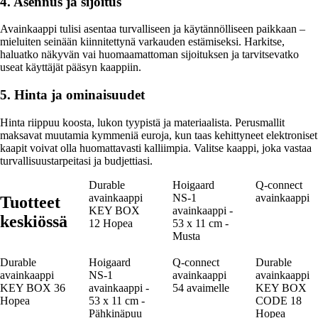
4. Asennus ja sijoitus
Avainkaappi tulisi asentaa turvalliseen ja käytännölliseen paikkaan –
mieluiten seinään kiinnitettynä varkauden estämiseksi. Harkitse,
haluatko näkyvän vai huomaamattoman sijoituksen ja tarvitsevatko
useat käyttäjät pääsyn kaappiin.
5. Hinta ja ominaisuudet
Hinta riippuu koosta, lukon tyypistä ja materiaalista. Perusmallit
maksavat muutamia kymmeniä euroja, kun taas kehittyneet elektroniset
kaapit voivat olla huomattavasti kalliimpia. Valitse kaappi, joka vastaa
turvallisuustarpeitasi ja budjettiasi.
Durable
Hoigaard
Q-connect
avainkaappi
NS-1
avainkaappi
Tuotteet
KEY BOX
avainkaappi -
keskiössä
12 Hopea
53 x 11 cm -
Musta
Durable
Hoigaard
Q-connect
Durable
avainkaappi
NS-1
avainkaappi
avainkaappi
KEY BOX 36
avainkaappi -
54 avaimelle
KEY BOX
Hopea
53 x 11 cm -
CODE 18
Pähkinäpuu
Hopea