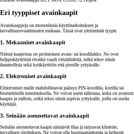
Eri tyyppiset avainkaapit
Avainkaappeja on monenlaisia käyttötarkoituksen ja
turvallisuusvaatimusten mukaan. Tässä ovat yleisimmät tyypit.
1. Mekaaniset avainkaapit
Näissä kaapeissa on perinteinen avain- tai koodilukko. Ne ovat
helppokäyttöisiä eivätkä vaadi virtalähdettä, mikä tekee niistä
ihanteellisia sekä kotikäyttöön että pienille yrityksille.
2. Elektroniset avainkaapit
Elektroniset mallit mahdollistavat pääsyn PIN-koodilla, kortilla tai
biometrisellä tunnistuksella. Ne voivat usein tallentaa, kuka on avannut
kaapin ja milloin, mikä tekee niistä sopivia yrityksille, joilla on useita
käyttäjiä.
3. Seinään asennettavat avainkaapit
Seinään asennettavat kaapit säästävät tilaa ja tarjoavat kiinteän,
turvallisen sijoituksen. Ne voivat olla huomaamattomia ja helposti