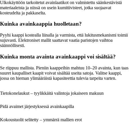
Ulkokäyttöön tarkoitetut avainlaatikot on valmistettu säänkestävistä
materiaaleista ja niissä on usein kumitiivisteet, jotka suojaavat
kosteudelta ja pakkaselta.
Kuinka avainkaappia huolletaan?
Pyyhi kaappi kostealla liinalla ja varmista, että lukitusmekanismi toimii
sujuvasti. Elektroniset mallit saattavat vaatia paristojen vaihtoa
säännöllisesti.
Kuinka monta avainta avainkaappi voi sisältää?
Se riippuu mallista. Pieniin kaappeihin mahtuu 10–20 avainta, kun taas
suuret kaupalliset kaapit voivat sisältää useita satoja. Valitse kaappi,
jossa on hieman ylimääräistä kapasiteettia tulevia tarpeita varten.
Tietokonelaukut – tyylikkäitä valintoja jokaiseen makuun
Pidä avaimet järjestyksessä avainkaapilla
Kokoustuolit selitetty – ymmärrä mallien erot