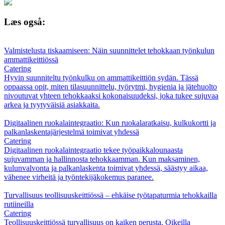
Læs også:
Valmistelusta tiskaamiseen: Näin suunnittelet tehokkaan työnkulun
ammattikeittiössä
Catering
Hyvin suunniteltu työnkulku on ammattikeittiön sydän. Tässä
oppaassa opit, miten tilasuunnittelu, työrytmi, hygienia ja jätehuolto
nivoutuvat yhteen tehokkaaksi kokonaisuudeksi, joka tukee sujuvaa
arkea ja tyytyväisiä asiakkaita.
Digitaalinen ruokalaintegraatio: Kun ruokalaratkaisu, kulkukortti ja
palkanlaskentajärjestelmä toimivat yhdessä
Catering
Digitaalinen ruokalaintegraatio tekee työpaikkalounaasta
sujuvamman ja hallinnosta tehokkaamman. Kun maksaminen,
kulunvalvonta ja palkanlaskenta toimivat yhdessä, säästyy aikaa,
vähenee virheitä ja työntekijäkokemus paranee.
Turvallisuus teollisuuskeittiössä – ehkäise työtapaturmia tehokkailla
rutiineilla
Catering
Teollisuuskeittiössä turvallisuus on kaiken perusta. Oikeilla