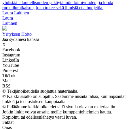
yhdistää taloudellisuuden ja käytännön toimivuuden, ja luoda
ruokailuratkaisun, joka tukee sekä ihmisiä että budjettia.
Laura Laitinen
Laura
Laitinen
Yrityksen Hoito
Jaa sydämesi kanssa
X
Facebook
Instagram
LinkedIn
YouTube
Pinterest
TikTok
Mail
RSS
© Tekijänoikeudella suojattua materiaalia.
© Kaikki sisältö on suojattu. Saatamme ansaita rahaa, kun napsautat
linkkiä ja teet ostoksen kauppiaalta.
© Pidätämme kaikki oikeudet tällä sivulla olevaan materiaaliin.
Jotkin linkit voivat ansaita meille kumppaniohjelmien kautta.
Kopiointi tai edelleenlähetys vaatii luvan.
Faktat
Opas