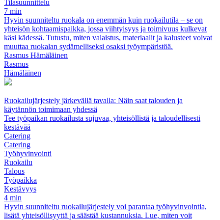
Tilasuunnittelu
7 min
Hyvin suunniteltu ruokala on enemmän kuin ruokailutila – se on
yhteisön kohtaamispaikka, jossa viihtyisyys ja toimivuus kulkevat
käsi kädessä. Tutustu, miten valaistus, materiaalit ja kalusteet voivat
muuttaa ruokalan sydämelliseksi osaksi työympäristöä.
Rasmus Hämäläinen
Rasmus
Hämäläinen
Ruokailujärjestely järkevällä tavalla: Näin saat talouden ja
käytännön toimimaan yhdessä
Tee työpaikan ruokailusta sujuvaa, yhteisöllistä ja taloudellisesti
kestävää
Catering
Catering
Työhyvinvointi
Ruokailu
Talous
Työpaikka
Kestävyys
4 min
Hyvin suunniteltu ruokailujärjestely voi parantaa työhyvinvointia,
lisätä yhteisöllisyyttä ja säästää kustannuksia. Lue, miten voit