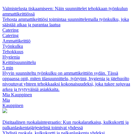
Valmistelusta tiskaamiseen: Näin suunnittelet tehokkaan työnkulun
ammattikeittiössä
Tehosta ammattikeittiösi toimintaa suunnittelemalla työnkulku, joka
säästää aikaa ja parantaa laatua
Catering
Catering
Ammattikeittiö
Työnkulku
Tehokkuus
Hygienia
Keittiösuunnittelu
5 min
Hyvin suunniteltu työnkulku on ammattikeittiön sydän. Tässä
oppaassa opit, miten tilasuunnittelu, työrytmi, hygienia ja jätehuolto
nivoutuvat yhteen tehokkaaksi kokonaisuudeksi, joka tukee sujuvaa
arkea ja tyytyväisiä asiakkaita.
Mia Kauppinen
Mia
Kauppinen
Digitaalinen ruokalaintegraatio: Kun ruokalaratkaisu, kulkukortti ja
palkanlaskentajärjestelmä toimivat yhdessä
Yhdistä ruokala, kulkukortti ja palkanlaskenta yhdeksi