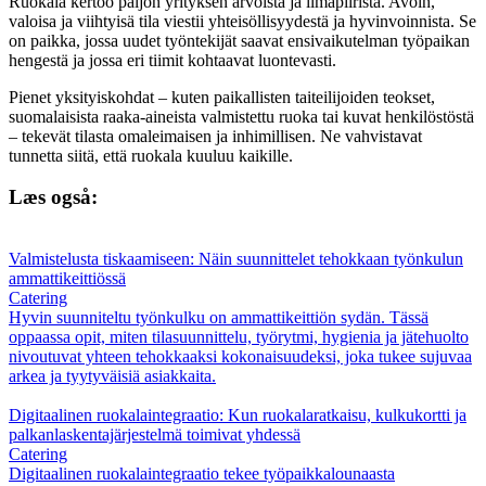
Ruokala kertoo paljon yrityksen arvoista ja ilmapiiristä. Avoin,
valoisa ja viihtyisä tila viestii yhteisöllisyydestä ja hyvinvoinnista. Se
on paikka, jossa uudet työntekijät saavat ensivaikutelman työpaikan
hengestä ja jossa eri tiimit kohtaavat luontevasti.
Pienet yksityiskohdat – kuten paikallisten taiteilijoiden teokset,
suomalaisista raaka-aineista valmistettu ruoka tai kuvat henkilöstöstä
– tekevät tilasta omaleimaisen ja inhimillisen. Ne vahvistavat
tunnetta siitä, että ruokala kuuluu kaikille.
Læs også:
Valmistelusta tiskaamiseen: Näin suunnittelet tehokkaan työnkulun
ammattikeittiössä
Catering
Hyvin suunniteltu työnkulku on ammattikeittiön sydän. Tässä
oppaassa opit, miten tilasuunnittelu, työrytmi, hygienia ja jätehuolto
nivoutuvat yhteen tehokkaaksi kokonaisuudeksi, joka tukee sujuvaa
arkea ja tyytyväisiä asiakkaita.
Digitaalinen ruokalaintegraatio: Kun ruokalaratkaisu, kulkukortti ja
palkanlaskentajärjestelmä toimivat yhdessä
Catering
Digitaalinen ruokalaintegraatio tekee työpaikkalounaasta