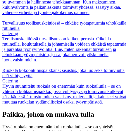
sujuvamman ja hallinnosta tehokkaamman. Kun maksaminen,
kulunvalvonta ja palkanlaskenta toimivat yhdessä, säästyy aikaa,
vähenee virheitä ja työntekijäkokemus paranee.
Turvallisuus teollisuuskeittiössä – ehkäise työtapaturmia tehokkailla
rutiineilla
Catering
Teollisuuskeittiössä turvallisuus on kaiken perusta. Oikeilla
rutiineilla, koulutuksella ja johtamisella voidaan ehkäistä tapaturmia
ja parantaa työhyvinvointia. Lue, miten rakennat turvallisen ja
tehokkaan työympäristön, jossa jokainen voi työskennellä
luottavaisin mielin.
Ruokala kokoontumispaikkana: sisustus, joka luo sekä toimivuutta
että viihtyisyyttä
Catering
Hyvin suunniteltu ruokala on enemmän kuin ruokailutila – se on
yhteisön kohtaamispaikka, jossa viihtyisyys ja toimivuus kulkevat
käsi kädessä. Tutustu, miten valaistus, materiaalit ja kalusteet voivat
muuttaa ruokalan sydämelliseksi osaksi työympäristöä.
Paikka, johon on mukava tulla
Hyvä ruokala on enemmän kuin ruokailutila – se on yhteisön