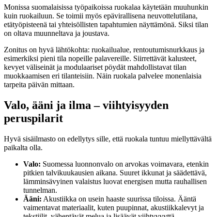
Monissa suomalaisissa työpaikoissa ruokalaa käytetään muuhunkin
kuin ruokailuun. Se toimii myös epävirallisena neuvottelutilana,
etätyöpisteenä tai yhteisöllisten tapahtumien näyttämönä. Siksi tilan
on oltava muunneltava ja joustava.
Zonitus on hyvä lähtökohta: ruokailualue, rentoutumisnurkkaus ja
esimerkiksi pieni tila nopeille palavereille. Siirrettävät kalusteet,
kevyet väliseinät ja modulaariset pöydät mahdollistavat tilan
muokkaamisen eri tilanteisiin. Näin ruokala palvelee monenlaisia
tarpeita päivän mittaan.
Valo, ääni ja ilma – viihtyisyyden
peruspilarit
Hyvä sisäilmasto on edellytys sille, että ruokala tuntuu miellyttävältä
paikalta olla.
Valo:
Suomessa luonnonvalo on arvokas voimavara, etenkin
pitkien talvikuukausien aikana. Suuret ikkunat ja säädettävä,
lämminsävyinen valaistus luovat energisen mutta rauhallisen
tunnelman.
Ääni:
Akustiikka on usein haaste suurissa tiloissa. Ääntä
vaimentavat materiaalit, kuten puupinnat, akustiikkalevyt ja
tekstiilit, vähentävät melua ja lisäävät viihtyvyyttä.