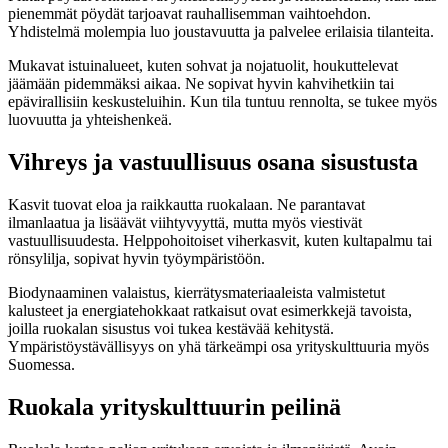
pienemmät pöydät tarjoavat rauhallisemman vaihtoehdon.
Yhdistelmä molempia luo joustavuutta ja palvelee erilaisia tilanteita.
Mukavat istuinalueet, kuten sohvat ja nojatuolit, houkuttelevat
jäämään pidemmäksi aikaa. Ne sopivat hyvin kahvihetkiin tai
epävirallisiin keskusteluihin. Kun tila tuntuu rennolta, se tukee myös
luovuutta ja yhteishenkeä.
Vihreys ja vastuullisuus osana sisustusta
Kasvit tuovat eloa ja raikkautta ruokalaan. Ne parantavat
ilmanlaatua ja lisäävät viihtyvyyttä, mutta myös viestivät
vastuullisuudesta. Helppohoitoiset viherkasvit, kuten kultapalmu tai
rönsylilja, sopivat hyvin työympäristöön.
Biodynaaminen valaistus, kierrätysmateriaaleista valmistetut
kalusteet ja energiatehokkaat ratkaisut ovat esimerkkejä tavoista,
joilla ruokalan sisustus voi tukea kestävää kehitystä.
Ympäristöystävällisyys on yhä tärkeämpi osa yrityskulttuuria myös
Suomessa.
Ruokala yrityskulttuurin peilinä