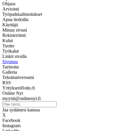
Ohjaus
Arviointi
Työpaikkailmoitukset
Apua tiedoilla
Käyttäjä
Minun sivuni
Rekisteröinti
Kulut
Tuotto
Työkalut
Linkit sivulla
Sivupuu
Tarinoita
Galleria
Tekstiuniversumi
RSS
YrityksenHoito.fi
Online Nyt
myynti@onlinenyt.fi
Jaa sydämesi kanssa
X
Facebook
Instagram
LinkedIn