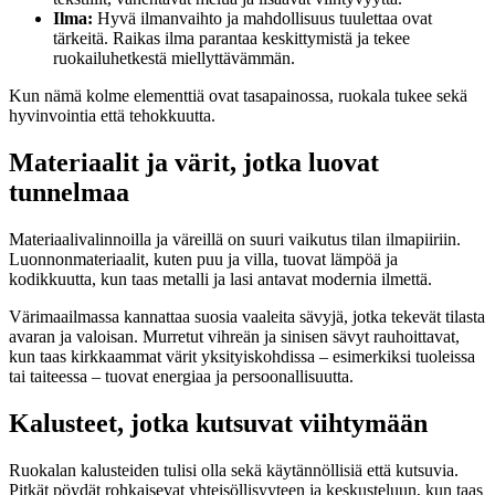
Ilma:
Hyvä ilmanvaihto ja mahdollisuus tuulettaa ovat
tärkeitä. Raikas ilma parantaa keskittymistä ja tekee
ruokailuhetkestä miellyttävämmän.
Kun nämä kolme elementtiä ovat tasapainossa, ruokala tukee sekä
hyvinvointia että tehokkuutta.
Materiaalit ja värit, jotka luovat
tunnelmaa
Materiaalivalinnoilla ja väreillä on suuri vaikutus tilan ilmapiiriin.
Luonnonmateriaalit, kuten puu ja villa, tuovat lämpöä ja
kodikkuutta, kun taas metalli ja lasi antavat modernia ilmettä.
Värimaailmassa kannattaa suosia vaaleita sävyjä, jotka tekevät tilasta
avaran ja valoisan. Murretut vihreän ja sinisen sävyt rauhoittavat,
kun taas kirkkaammat värit yksityiskohdissa – esimerkiksi tuoleissa
tai taiteessa – tuovat energiaa ja persoonallisuutta.
Kalusteet, jotka kutsuvat viihtymään
Ruokalan kalusteiden tulisi olla sekä käytännöllisiä että kutsuvia.
Pitkät pöydät rohkaisevat yhteisöllisyyteen ja keskusteluun, kun taas