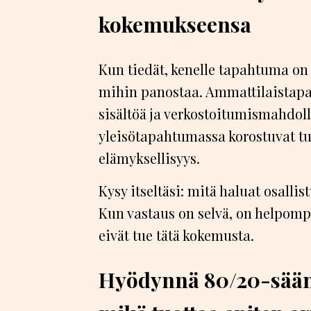
kokemukseensa
Kun tiedät, kenelle tapahtuma on
mihin panostaa. Ammattilaistapa
sisältöä ja verkostoitumismahdoll
yleisötapahtumassa korostuvat tu
elämyksellisyys.
Kysy itseltäsi: mitä haluat osall
Kun vastaus on selvä, on helpompi
eivät tue tätä kokemusta.
Hyödynnä 80/20-säänt