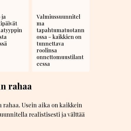
 ja
Valmiussuunnitel
tipäivät
ma
atyyppin
tapahtumatuotann
sta
ossa – kaikkien on
ssä
tunnettava
roolinsa
onnettomuustilant
eessa
ain rahaa
än rahaa. Usein aika on kaikkein
uunnitella realistisesti ja välttää