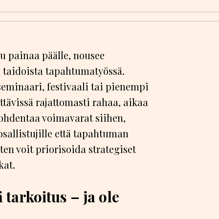
lu painaa päälle, nousee
ä taidoista tapahtumatyössä.
eminaari, festivaali tai pienempi
ttävissä rajattomasti rahaa, aikaa
 kohdentaa voimavarat siihen,
osallistujille että tapahtuman
iten voit priorisoida strategiset
kat.
 tarkoitus – ja ole