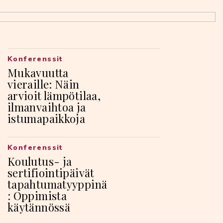
Konferenssit
Mukavuutta
vieraille: Näin
arvioit lämpötilaa,
ilmanvaihtoa ja
istumapaikkoja
Konferenssit
Koulutus- ja
sertifiointipäivät
tapahtumatyyppinä
: Oppimista
käytännössä