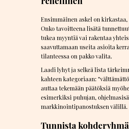
rehellinen
Ensimmäinen askel on kirkastaa, 
Onko tavoitteena lisätä tunnettuu
tukea myyntiä vai rakentaa yhtei
saavuttamaan useita asioita kerral
tilanteessa on pakko valita.
Laadi lyhyt ja selkeä lista tärkeim
kahteen kategoriaan: “välttämättö
auttaa tekemään päätöksiä myöh
esimerkiksi puhujan, ohjelmasisä
markkinointipanostuksen välillä.
Tunnista kohderyhmäsi