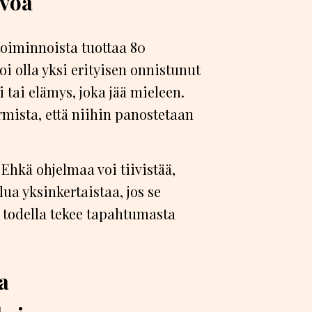
rvoa
oiminnoista tuottaa 80
oi olla yksi erityisen onnistunut
tai elämys, joka jää mieleen.
mista, että niihin panostetaan
Ehkä ohjelmaa voi tiivistää,
lua yksinkertaistaa, jos se
ä todella tekee tapahtumasta
a