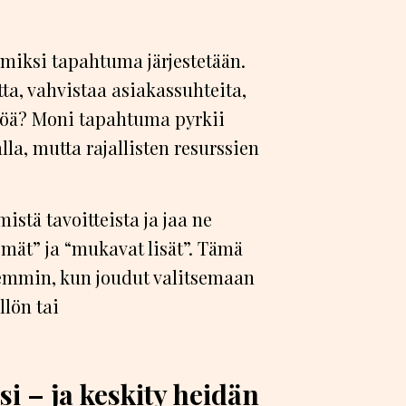
miksi tapahtuma järjestetään.
tta, vahvistaa asiakassuhteita,
söä? Moni tapahtuma pyrkii
la, mutta rajallisten resurssien
mistä tavoitteista ja jaa ne
mät” ja “mukavat lisät”. Tämä
emmin, kun joudut valitsemaan
llön tai
 – ja keskity heidän