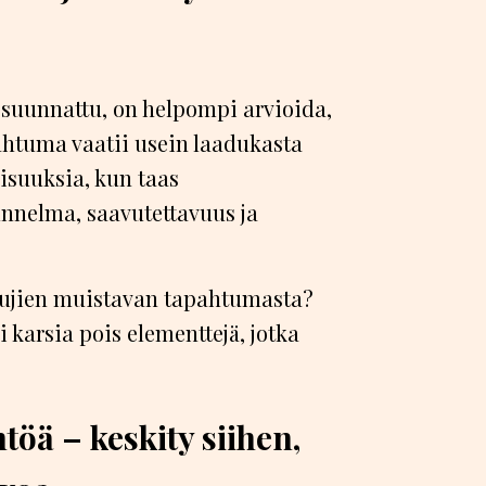
 suunnattu, on helpompi arvioida,
htuma vaatii usein laadukasta
isuuksia, kun taas
nnelma, saavutettavuus ja
istujien muistavan tapahtumasta?
 karsia pois elementtejä, jotka
öä – keskity siihen,