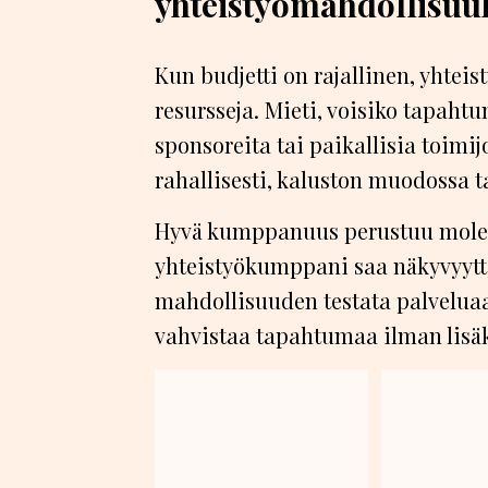
yhteistyömahdollisuu
Kun budjetti on rajallinen, yhteis
resursseja. Mieti, voisiko tapah
sponsoreita tai paikallisia toimijo
rahallisesti, kaluston muodossa 
Hyvä kumppanuus perustuu mole
yhteistyökumppani saa näkyvyytt
mahdollisuuden testata palveluaa
vahvistaa tapahtumaa ilman lisä