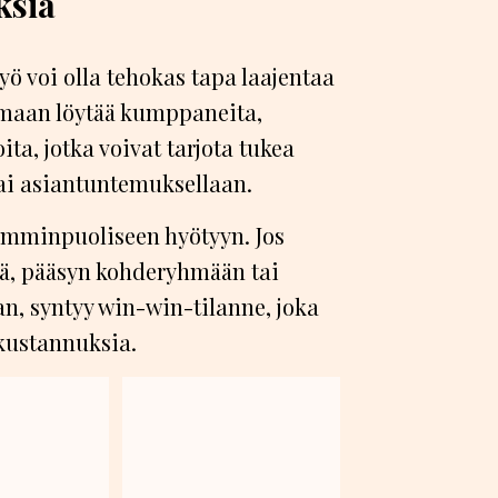
ksia
työ voi olla tehokas tapa laajentaa
tumaan löytää kumppaneita,
ita, jotka voivat tarjota tukea
tai asiantuntemuksellaan.
mminpuoliseen hyötyyn. Jos
ä, pääsyn kohderyhmään tai
n, syntyy win-win-tilanne, joka
kustannuksia.