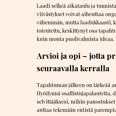
Laadi selkeä aikataulu ja tunnista 
viivästykset voivat aiheuttaa on
vähemmän, mutta laadukkaasti, ku
toteutettu, keskittynyt osa tapa
kuin monta puolivalmista ideaa.
Arvioi ja opi – jotta p
seuraavalla kerralla
Tapahtuman jälkeen on tärkeää ar
Hyödynnä osallistujapalautetta, d
selvittääksesi, mihin panostukset
auttaa tekemään entistä parempia