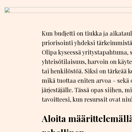
Kun budjetti on tiukka ja aikatau
priorisointi yhdeksi tärkeimmist
Olipa kyseessä yritystapahtuma, s
yhteisötilaisuus, harvoin on käyte
tai henkilöstöä. Siksi on tärkeää
mikä tuottaa eniten arvoa – sekä 
järjestäjälle. Tässä opas siihen, m
tavoitteesi, kun resurssit ovat niu
Aloita määrittelemällä