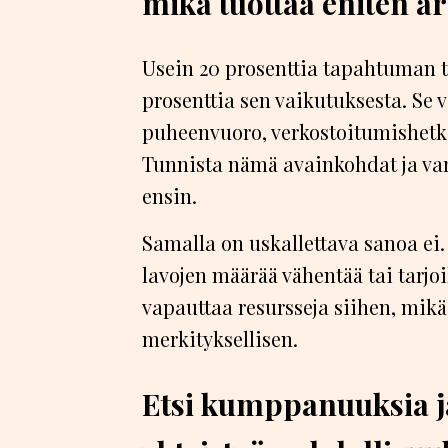
mikä tuottaa eniten a
Usein 20 prosenttia tapahtuman t
prosenttia sen vaikutuksesta. Se v
puheenvuoro, verkostoitumishetki 
Tunnista nämä avainkohdat ja var
ensin.
Samalla on uskallettava sanoa ei. 
lavojen määrää vähentää tai tarjoi
vapauttaa resursseja siihen, mik
merkityksellisen.
Etsi kumppanuuksia j