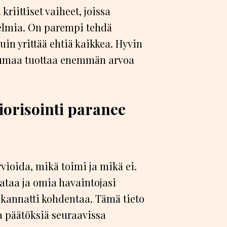
kriittiset vaiheet, joissa
gelmia. On parempi tehdä
in yrittää ehtiä kaikkea. Hyvin
htumaa tuottaa enemmän arvoa
riorisointi paranee
vioida, mikä toimi ja mikä ei.
ataa ja omia havaintojasi
 kannatti kohdentaa. Tämä tieto
 päätöksiä seuraavissa