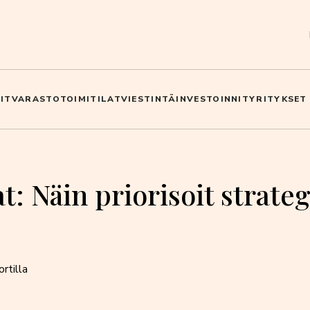
IT
VARASTO
TOIMITILAT
VIESTINTÄ
INVESTOINNIT
YRITYKSET
t: Näin priorisoit strateg
ortilla