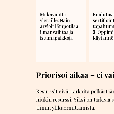
Mukavuutta
Koulutus-
vieraille: Näin
sertifioin
arvioit lämpötilaa,
tapahtum
ilmanvaihtoa ja
ä: Oppimi
istumapaikkoja
käytännö
Priorisoi aikaa – ei v
Resurssit eivät tarkoita pelkästä
niukin resurssi. Siksi on tärkeää s
tiimin ylikuormittamista.