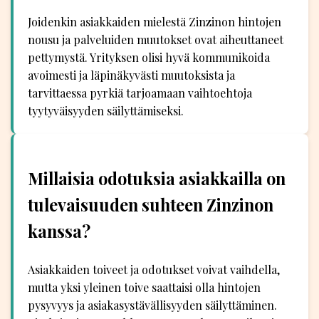
Joidenkin asiakkaiden mielestä Zinzinon hintojen
nousu ja palveluiden muutokset ovat aiheuttaneet
pettymystä. Yrityksen olisi hyvä kommunikoida
avoimesti ja läpinäkyvästi muutoksista ja
tarvittaessa pyrkiä tarjoamaan vaihtoehtoja
tyytyväisyyden säilyttämiseksi.
Millaisia odotuksia asiakkailla on
tulevaisuuden suhteen Zinzinon
kanssa?
Asiakkaiden toiveet ja odotukset voivat vaihdella,
mutta yksi yleinen toive saattaisi olla hintojen
pysyvyys ja asiakasystävällisyyden säilyttäminen.