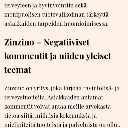
terveyteen ja hyvinvointiin sekä
monipuolisen tuotevalikoiman tärkeyttä
asiakkaiden tarpeiden huomioimisessa.
Zinzino – Negatiiviset
kommentit ja niiden yleiset
teemat
Zinzino on yritys, joka tarjoaa ravintolisä- ja
terveystuotteita. Asiakkaiden antamat
kommentit voivat antaa meille arvokasta
tietoa siitä, millaisia kokemuksia ja
mielipiteitä tuotteista ja palveluista on ollut.