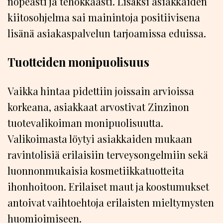
nopeasti ja tehokkaasti. Lisäksi asiakkaiden
kiitosohjelma sai mainintoja positiivisena
lisänä asiakaspalvelun tarjoamissa eduissa.
Tuotteiden monipuolisuus
Vaikka hintaa pidettiin joissain arvioissa
korkeana, asiakkaat arvostivat Zinzinon
tuotevalikoiman monipuolisuutta.
Valikoimasta löytyi asiakkaiden mukaan
ravintolisiä erilaisiin terveysongelmiin sekä
luonnonmukaisia kosmetiikkatuotteita
ihonhoitoon. Erilaiset maut ja koostumukset
antoivat vaihtoehtoja erilaisten mieltymysten
huomioimiseen.