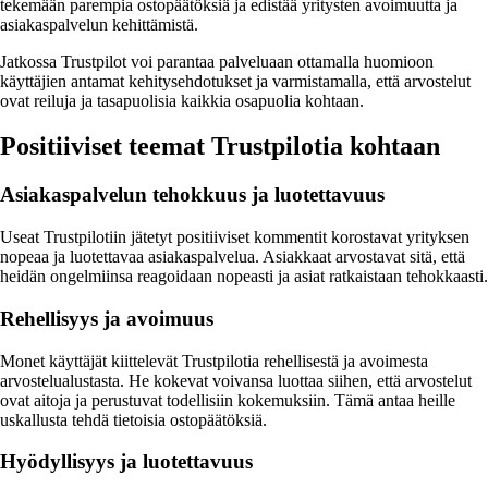
tekemään parempia ostopäätöksiä ja edistää yritysten avoimuutta ja
asiakaspalvelun kehittämistä.
Jatkossa Trustpilot voi parantaa palveluaan ottamalla huomioon
käyttäjien antamat kehitysehdotukset ja varmistamalla, että arvostelut
ovat reiluja ja tasapuolisia kaikkia osapuolia kohtaan.
Positiiviset teemat Trustpilotia kohtaan
Asiakaspalvelun tehokkuus ja luotettavuus
Useat Trustpilotiin jätetyt positiiviset kommentit korostavat yrityksen
nopeaa ja luotettavaa asiakaspalvelua. Asiakkaat arvostavat sitä, että
heidän ongelmiinsa reagoidaan nopeasti ja asiat ratkaistaan tehokkaasti.
Rehellisyys ja avoimuus
Monet käyttäjät kiittelevät Trustpilotia rehellisestä ja avoimesta
arvostelualustasta. He kokevat voivansa luottaa siihen, että arvostelut
ovat aitoja ja perustuvat todellisiin kokemuksiin. Tämä antaa heille
uskallusta tehdä tietoisia ostopäätöksiä.
Hyödyllisyys ja luotettavuus