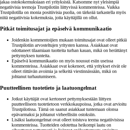
jakaa ostokokemuksiaan eri yrityksistä. Katsomme nyt yleisimpiä
negatiivisia teemoja Trustpilotiin liittyvissä kommenteissa. Vaikka
Trustpilotilla on monia positiivisia puolia, on tärkeää tarkastella myös
niitä negatiivisia kokemuksia, joita käyttäjillä on ollut.
Pitkät toimitusajat ja epäselvä kommunikaatio
Joidenkin kommentoijien mukaan toimitusajat ovat olleet pitkiä
Trustpilotiin arvosteltujen yritysten kanssa. Asiakkaat ovat
odottaneet tilaamiaan tuotteita turhan kauan, mikä on herättänyt
pettymyksen tunteita.
Epäselvä kommunikaatio on myös noussut esiin useissa
kommenteissa. Asiakkaat ovat kokeneet, että yritykset eivät ole
olleet riittävän avoimia ja selkeitä viestinnässään, mikä on
johtanut turhautumiseen.
Puutteellinen tuotetieto ja laatuongelmat
Jotkut käyttäjät ovat kertoneet pettymyksestään liittyen
puutteelliseen tuotetietoon verkkokaupoissa, jotka ovat arvioitu
Trustpilotissa. Tämä on saanut asiakkaat tuntemaan olonsa
epävarmaksi ja johtanut virheellisiin ostoksiin.
Lisäksi laatuongelmat ovat olleet toistuva teema negatiivisissa
kommenteissa. Tuotteiden odotettua heikompi laatu on