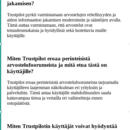
jakamisen?
Trustpilot pyrkii varmistamaan arvostelujen rehellisyyden ja
aidon informaation jakamisen moderoinnin ja sääntöjen avulla.
Tämä auttaa varmistamaan, että arvostelut ovat
totuudenmukaisia ja hyödyllisiä sekä luotettavia muille
käyttäjille.
Miten Trustpilot eroaa perinteisistä
arvostelufoorumeista ja mitä etua tästä on
käyttäjille?
Trustpilot eroaa perinteisistä arvostelufoorumeista tarjoamalla
käyttäjilleen laajemman näkökulman eri yrityksiin ja
palveluihin. Tämä antaa käyttäjille mahdollisuuden saada
kattavampaa tietoa ja vertailla eri vaihtoehtoja ennen
ostopäätöstä.
Miten Trustpilotin käyttäjät voivat hyödyntää