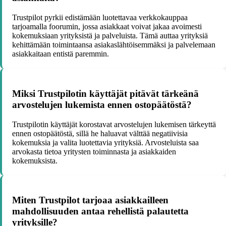
Trustpilot pyrkii edistämään luotettavaa verkkokauppaa
tarjoamalla foorumin, jossa asiakkaat voivat jakaa avoimesti
kokemuksiaan yrityksistä ja palveluista. Tämä auttaa yrityksiä
kehittämään toimintaansa asiakaslähtöisemmäksi ja palvelemaan
asiakkaitaan entistä paremmin.
Miksi Trustpilotin käyttäjät pitävät tärkeänä
arvostelujen lukemista ennen ostopäätöstä?
Trustpilotin käyttäjät korostavat arvostelujen lukemisen tärkeyttä
ennen ostopäätöstä, sillä he haluavat välttää negatiivisia
kokemuksia ja valita luotettavia yrityksiä. Arvosteluista saa
arvokasta tietoa yritysten toiminnasta ja asiakkaiden
kokemuksista.
Miten Trustpilot tarjoaa asiakkailleen
mahdollisuuden antaa rehellistä palautetta
yrityksille?