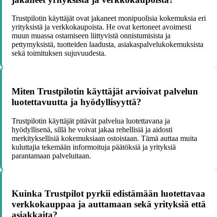
Trustpilotin käyttäjät ovat jakaneet monipuolisia kokemuksia eri
yrityksistä ja verkkokaupoista. He ovat kertoneet avoimesti
muun muassa ostamiseen liittyvistä onnistumisista ja
pettymyksistä, tuotteiden laadusta, asiakaspalvelukokemuksista
sekä toimituksen sujuvuudesta.
Miten Trustpilotin käyttäjät arvioivat palvelun
luotettavuutta ja hyödyllisyyttä?
Trustpilotin käyttäjät pitävät palvelua luotettavana ja
hyödyllisenä, sillä he voivat jakaa rehellisiä ja aidosti
merkityksellisiä kokemuksiaan ostoistaan. Tämä auttaa muita
kuluttajia tekemään informoituja päätöksiä ja yrityksiä
parantamaan palveluitaan.
Kuinka Trustpilot pyrkii edistämään luotettavaa
verkkokauppaa ja auttamaan sekä yrityksiä että
asiakkaita?