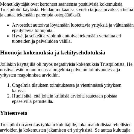
Monet käyttäjät ovat kertoneet saaneensa positiivisia kokemuksia
Trustpilotin käytöstä. Heidän mukaansa sivusto tarjoaa arvokasta tietoa
ja auttaa tekemään parempia ostopäätöksiä.
Arvostelut auttoivat löytämään luotettavia yrityksiä ja välttämään
epäilyttäviä toimijoita.
Hyvät ja selkeät arvioinnit auttoivat tekemään vertailua eri
tuotteiden ja palveluiden välillä.
Huonoja kokemuksia ja kehitysehdotuksia
Joillakin käyttäjillä oli myös negatiivisia kokemuksia Trustpilotista. He
nostivat esiin muun muassa ongelmia palvelun toimivuudessa ja
yritysten reagoinnissa arvioihin.
Ongelmia tilauksen toimituksessa ja viestinnässä yrityksen
kanssa.
Huoli siitä, että joitain kriittisiä arvioita saatetaan poistaa
epäselvillä perusteilla.
Yhteenveto
Trustpilot on arvokas työkalu kuluttajille, joka mahdollistaa rehellisten
arvioiden ja kokemusten jakamisen eri yrityksistä. Se auttaa kuluttajia