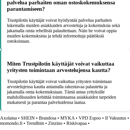
palvelua parhaiten oman ostoskokemuksensa
parantamiseen?
Trustpilotin käyttäjät voivat hyödyntää palvelua parhaiten
lukemalla muiden asiakkaiden arvosteluja ja kokemuksia sekä
jakamalla omia rehellisiä palautteitaan. Näin he voivat oppia
muiden kokemuksista ja tehdä informoituja päätöksiä
ostoksistaan.
Miten Trustpilotin käyttäjät voivat vaikuttaa
yritysten toimintaan arvostelujensa kautta?
Trustpilotin käyttäjät voivat vaikuttaa yritysten toimintaan
arvostelujensa kautta antamalla rakentavaa palautetta ja
jakamalla omia kokemuksiaan. Tämä antaa yrityksille
mahdollisuuden kehittää toimintaansa asiakkaiden tarpeiden
mukaisesti ja parantaa palveluidensa laatua.
Axolaina
•
SHEIN
•
Brandosa
•
MYKA
•
VPD Espoo
•
If Vakuutus
•
momondo.fi
•
Trendhim
•
Zinzino
•
Riskivapaa
•