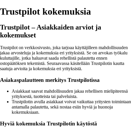
Trustpilot kokemuksia
Trustpilot – Asiakkaiden arviot ja
kokemukset
Trustpilot on verkkosivusto, joka tarjoaa käyttäjilleen mahdollisuuden
jakaa arvosteluja ja kokemuksia eri yrityksistä. Se on arvokas työkalu
kuluttajille, jotka haluavat saada rehellistä palautetta ennen
ostopäätöksen tekemistä. Seuraavassa käsitellään Trustpilotin kautta
saatuja arvioita ja kokemuksia eri yrityksistä.
Asiakaspalautteen merkitys Trustpilotissa
Asiakkaat saavat mahdollisuuden jakaa rehellisen mielipiteensä
yrityksestä, tuotteista tai palveluista.
Trustpilotin avulla asiakkaat voivat vaikuttaa yritysten toimintaan
antamalla palautetta, sekä nostaa esiin hyviä ja huonoja
kokemuksiaan.
Hyviä kokemuksia Trustpilotin käytöstä