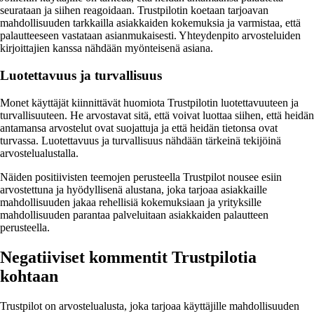
seurataan ja siihen reagoidaan. Trustpilotin koetaan tarjoavan
mahdollisuuden tarkkailla asiakkaiden kokemuksia ja varmistaa, että
palautteeseen vastataan asianmukaisesti. Yhteydenpito arvosteluiden
kirjoittajien kanssa nähdään myönteisenä asiana.
Luotettavuus ja turvallisuus
Monet käyttäjät kiinnittävät huomiota Trustpilotin luotettavuuteen ja
turvallisuuteen. He arvostavat sitä, että voivat luottaa siihen, että heidän
antamansa arvostelut ovat suojattuja ja että heidän tietonsa ovat
turvassa. Luotettavuus ja turvallisuus nähdään tärkeinä tekijöinä
arvostelualustalla.
Näiden positiivisten teemojen perusteella Trustpilot nousee esiin
arvostettuna ja hyödyllisenä alustana, joka tarjoaa asiakkaille
mahdollisuuden jakaa rehellisiä kokemuksiaan ja yrityksille
mahdollisuuden parantaa palveluitaan asiakkaiden palautteen
perusteella.
Negatiiviset kommentit Trustpilotia
kohtaan
Trustpilot on arvostelualusta, joka tarjoaa käyttäjille mahdollisuuden