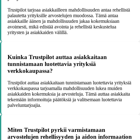
Trustpilot tarjoaa asiakkailleen mahdollisuuden antaa rehellistä
palautetta yrityksille arvostelujen muodossa. Tämä antaa
asiakkaille äänen ja mahdollisuuden jakaa kokemuksiaan
avoimesti, mikä edistää avointa ja rehellistä keskustelua
yritysten ja asiakkaiden välillä.
Kuinka Trustpilot auttaa asiakkaitaan
tunnistamaan luotettavia yrityksiä
verkkokaupassa?
Trustpilot auttaa asiakkaitaan tunnistamaan luotettavia yrityksiä
verkkokaupassa tarjoamalla mahdollisuuden lukea muiden
asiakkaiden kokemuksia ja arvosteluja. Tämä auttaa asiakkaita
tekemään informoituja päätöksiä ja valitsemaan luotettavia
palveluntarjoajia.
Miten Trustpilot pyrkii varmistamaan
arvostelujen rehellisyyden ja aidon informaation