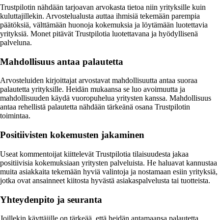
Trustpilotin nähdään tarjoavan arvokasta tietoa niin yrityksille kuin
kuluttajillekin. Arvostelualusta auttaa ihmisiä tekemään parempia
päätöksiä, välttämään huonoja kokemuksia ja löytämään luotettavia
yrityksiä. Monet pitävät Trustpilotia luotettavana ja hyödyllisenä
palveluna.
Mahdollisuus antaa palautetta
Arvosteluiden kirjoittajat arvostavat mahdollisuutta antaa suoraa
palautetta yrityksille. Heidän mukaansa se luo avoimuutta ja
mahdollisuuden käydä vuoropuhelua yritysten kanssa. Mahdollisuus
antaa rehellistä palautetta nähdään tärkeänä osana Trustpilotin
toimintaa.
Positiivisten kokemusten jakaminen
Useat kommentoijat kiittelevät Trustpilotia tilaisuudesta jakaa
positiivisia kokemuksiaan yritysten palveluista. He haluavat kannustaa
muita asiakkaita tekemään hyviä valintoja ja nostamaan esiin yrityksiä,
jotka ovat ansainneet kiitosta hyvästä asiakaspalvelusta tai tuotteista.
Yhteydenpito ja seuranta
Joillekin käyttäjille on tärkeää, että heidän antamaansa palautetta