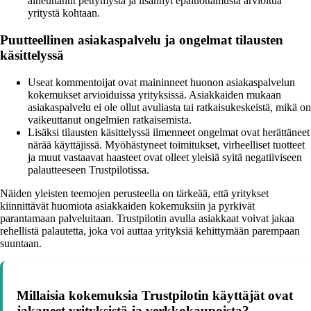
aiheuttanut pettymystä ja lisännyt epäluottamusta arvioitua
yritystä kohtaan.
Puutteellinen asiakaspalvelu ja ongelmat tilausten
käsittelyssä
Useat kommentoijat ovat maininneet huonon asiakaspalvelun
kokemukset arvioiduissa yrityksissä. Asiakkaiden mukaan
asiakaspalvelu ei ole ollut avuliasta tai ratkaisukeskeistä, mikä on
vaikeuttanut ongelmien ratkaisemista.
Lisäksi tilausten käsittelyssä ilmenneet ongelmat ovat herättäneet
närää käyttäjissä. Myöhästyneet toimitukset, virheelliset tuotteet
ja muut vastaavat haasteet ovat olleet yleisiä syitä negatiiviseen
palautteeseen Trustpilotissa.
Näiden yleisten teemojen perusteella on tärkeää, että yritykset
kiinnittävät huomiota asiakkaiden kokemuksiin ja pyrkivät
parantamaan palveluitaan. Trustpilotin avulla asiakkaat voivat jakaa
rehellistä palautetta, joka voi auttaa yrityksiä kehittymään parempaan
suuntaan.
Millaisia kokemuksia Trustpilotin käyttäjät ovat
jakaneet yrityksistä ja verkkokaupoista?