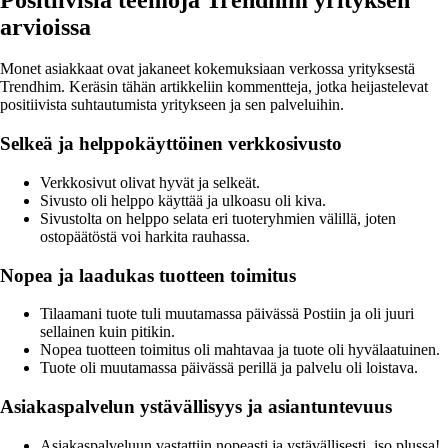
arvioissa
Monet asiakkaat ovat jakaneet kokemuksiaan verkossa yrityksestä
Trendhim. Keräsin tähän artikkeliin kommentteja, jotka heijastelevat
positiivista suhtautumista yritykseen ja sen palveluihin.
Selkeä ja helppokäyttöinen verkkosivusto
Verkkosivut olivat hyvät ja selkeät.
Sivusto oli helppo käyttää ja ulkoasu oli kiva.
Sivustolta on helppo selata eri tuoteryhmien välillä, joten
ostopäätöstä voi harkita rauhassa.
Nopea ja laadukas tuotteen toimitus
Tilaamani tuote tuli muutamassa päivässä Postiin ja oli juuri
sellainen kuin pitikin.
Nopea tuotteen toimitus oli mahtavaa ja tuote oli hyvälaatuinen.
Tuote oli muutamassa päivässä perillä ja palvelu oli loistava.
Asiakaspalvelun ystävällisyys ja asiantuntevuus
Asiakaspalveluun vastattiin nopeasti ja ystävällisesti, iso plussa!