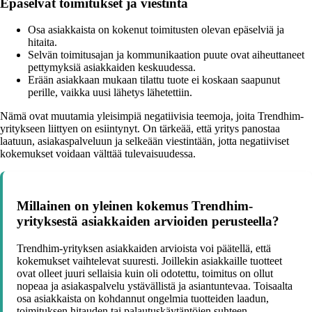
Epäselvät toimitukset ja viestintä
Osa asiakkaista on kokenut toimitusten olevan epäselviä ja
hitaita.
Selvän toimitusajan ja kommunikaation puute ovat aiheuttaneet
pettymyksiä asiakkaiden keskuudessa.
Erään asiakkaan mukaan tilattu tuote ei koskaan saapunut
perille, vaikka uusi lähetys lähetettiin.
Nämä ovat muutamia yleisimpiä negatiivisia teemoja, joita Trendhim-
yritykseen liittyen on esiintynyt. On tärkeää, että yritys panostaa
laatuun, asiakaspalveluun ja selkeään viestintään, jotta negatiiviset
kokemukset voidaan välttää tulevaisuudessa.
Millainen on yleinen kokemus Trendhim-
yrityksestä asiakkaiden arvioiden perusteella?
Trendhim-yrityksen asiakkaiden arvioista voi päätellä, että
kokemukset vaihtelevat suuresti. Joillekin asiakkaille tuotteet
ovat olleet juuri sellaisia kuin oli odotettu, toimitus on ollut
nopeaa ja asiakaspalvelu ystävällistä ja asiantuntevaa. Toisaalta
osa asiakkaista on kohdannut ongelmia tuotteiden laadun,
toimituksen hitauden tai palautuskäytäntöjen suhteen.