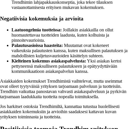
Trendhimin lahjapakkauskonseptia, joka tekee tilauksen
vastaanottamisesta erityisen mukavan kokemuksen.
Negatiivisia kokemuksia ja arvioita
Laatuongelmia tuotteissa:
Joillakin asiakkailla on ollut
huomautettavaa tuotteiden laadusta, kuten kolhuista ja
pinnoitevaurioista.
Palautusasioissa haasteita:
Muutamat ovat kokeneet
vaikeuksia palautusten kanssa, kuten maksullisen palautuksen ja
mahdollisten kuljetusvaurioiden käsittelyn suhteen.
Kielteinen kokemus asiakaspalvelusta:
Yksi asiakas kertoi
pettyneensä maksulliseen palautukseen ja epätyydyttävään
kommunikaatioon asiakaspalvelun kanssa.
Asiakkaiden kokemukset Trendhimistä vaihtelevat, mutta useimmat
ovat olleet tyytyväisiä yrityksen tarjoamaan palveluun ja tuotteisiin.
Trendhim vaikuttaa panostavan vahvasti asiakaspalveluun ja pyrkivän
tarjoamaan laadukkaita tuotteita nopealla toimituksella.
Jos harkitset ostoksia Trendhimiltä, kannattaa tutustua huolellisesti
asiakkaiden kokemuksiin ja arvioihin saadaksesi kattavan kuvan
yrityksen toiminnasta ja tuotteista.
Positiivisia teemoja Trendhim yrityksen