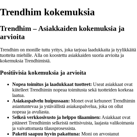
Trendhim kokemuksia
Trendhim – Asiakkaiden kokemuksia ja
arvioita
Trendhim on monille tuttu yritys, joka tarjoaa laadukkaita ja tyylikkäitä
tuotteita miehille. Alla on koostettu asiakkaiden suoria arvioita ja
kokemuksia Trendhimistä.
Positiivisia kokemuksia ja arvioita
Nopea toimitus ja laadukkaat tuotteet:
Useat asiakkaat ovat
kiitelleet Trendhimin nopeaa toimitusta sekä tuotteiden korkeaa
laatua.
Asiakaspalvelu huipussaan:
Monet ovat kehuneet Trendhimin
asiantuntevaa ja ystävällistä asiakaspalvelua, joka on ollut
nopeaa ja avuliasta.
Selkeä verkkosivusto ja helppo tilaaminen:
Asiakkaat ovat
pitäneet Trendhimin selkeistä nettisivuista, laajasta valikoimasta
ja vaivattomasta tilausprosessista.
Paketti saapuu hyvin pakattuna:
Moni on arvostanut