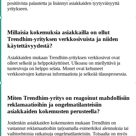
positiivista palautetta ja lisännyt asiakkaiden tyytyväisyyttä
yritykseen.
Millaisia kokemuksia asiakkailla on ollut
Trendhim-yrityksen verkkosivuista ja niiden
käytettävyydestä?
Asiakkaiden mukaan Trendhim-yrityksen verkkosivut ovat
olleet selkeät ja helppokäyttöiset. Ulkoasu on miellyttävä ja
tuotesivuja on helppo selata. Monet ovat kehuneet
verkkosivujen kattavaa informaatiota ja selkeää tilausprosessia.
Miten Trendhim-yritys on reagoinut mahdollisiin
reklamaatioihin ja ongelmatilanteisiin
asiakkaiden kokemusten perusteella?
Joidenkin asiakkaiden kokemusten mukaan Trendhim on
vastannut reklamaatioihin tarjoamalla esimerkiksi alennuksia tai
vaihtoehtoisia ratkaisuja ongelmatilanteisiin. Toisaalta on myös