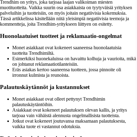
Trendhim on yritys, joka tarjoaa laajan valikoiman miesten
muotituotteita. Vaikka suurin osa asiakkaista on tyytyväisiä yrityksen
palveluihin ja tuotteisiin, on myös joitain negatiivisia kokemuksia.
Tässä artikkelissa käsitellään niitä yleisimpiä negatiivisia teemoja ja
kommentteja, joita Trendhim-yritykseen liittyen on esitetty.
Huonolaatuiset tuotteet ja reklamaatio-ongelmat
Monet asiakkaat ovat kokeneet saaneensa huonolaatuisia
tuotteita Trendhimiltä.
Esimerkiksi huonekaluissa on havaittu kolhuja ja vaurioita, mikä
on johtanut reklamaatiotilanteisiin.
Eräs asiakas kertoo saaneensa tuotteen, jossa pinnoite oli
irronnut kulmista ja reunoista.
Palautuskäytännöt ja kustannukset
Monet asiakkaat ovat olleet pettynyt Trendhimin
palautuskäytäntöihin.
Asiakkaat ovat kokeneet palautuksen olevan kallis, ja yritys
tarjoaa vain vähäistä alennusta ongelmallisista tuotteista.
Jotkut ovat kokeneet joutuvansa maksamaan palautuksesta,
vaikka tuote ei vastannut odotuksia.