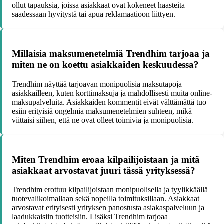
ollut tapauksia, joissa asiakkaat ovat kokeneet haasteita
saadessaan hyvitystä tai apua reklamaatioon liittyen.
Millaisia maksumenetelmiä Trendhim tarjoaa ja
miten ne on koettu asiakkaiden keskuudessa?
Trendhim näyttää tarjoavan monipuolisia maksutapoja
asiakkailleen, kuten korttimaksuja ja mahdollisesti muita online-
maksupalveluita. Asiakkaiden kommentit eivät välttämättä tuo
esiin erityisiä ongelmia maksumenetelmien suhteen, mikä
viittaisi siihen, että ne ovat olleet toimivia ja monipuolisia.
Miten Trendhim eroaa kilpailijoistaan ja mitä
asiakkaat arvostavat juuri tässä yrityksessä?
Trendhim erottuu kilpailijoistaan monipuolisella ja tyylikkäällä
tuotevalikoimallaan sekä nopeilla toimituksillaan. Asiakkaat
arvostavat erityisesti yrityksen panostusta asiakaspalveluun ja
laadukkaisiin tuotteisiin. Lisäksi Trendhim tarjoaa