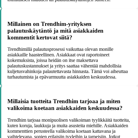
Millainen on Trendhim-yrityksen
palautuskäytäntö ja mitä asiakkaiden
kommentit kertovat siitä?
Trendhimillä palautusprosessi vaikuttaa olevan monille
asiakkaille haasteellinen. Asiakkaat ovat raportoineet
kokemuksista, joissa heidän on itse maksettava
palautuskustannukset ja yritys saattaa vähentää mahdollisia
kuljetusvahinkoja palautettavasta hinnasta. Tämä voi aiheuttaa
turhautumista ja epävarmuutta asiakkaiden keskuudessa.
Millaisia tuotteita Trendhim tarjoaa ja miten
valikoima koetaan asiakkaiden keskuudessa?
Trendhim tarjoaa monipuolisen valikoiman tyylikkäitä tuotteita,
kuten koruja, laukkuja ja muita asusteita miehille. Asiakkaiden
kommenttien perusteella valikoima koetaan kattavana ja
vaihtelevana, sopien erilaisiin tyyleihin ja tarpeisiin. Jotkut