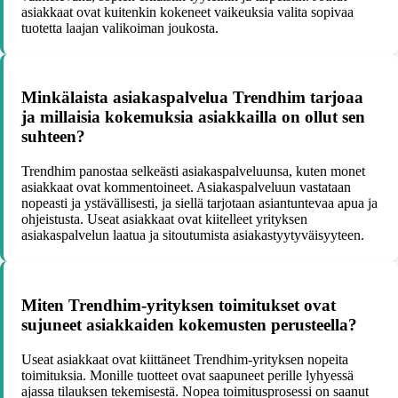
asiakkaat ovat kuitenkin kokeneet vaikeuksia valita sopivaa
tuotetta laajan valikoiman joukosta.
Minkälaista asiakaspalvelua Trendhim tarjoaa
ja millaisia kokemuksia asiakkailla on ollut sen
suhteen?
Trendhim panostaa selkeästi asiakaspalveluunsa, kuten monet
asiakkaat ovat kommentoineet. Asiakaspalveluun vastataan
nopeasti ja ystävällisesti, ja siellä tarjotaan asiantuntevaa apua ja
ohjeistusta. Useat asiakkaat ovat kiitelleet yrityksen
asiakaspalvelun laatua ja sitoutumista asiakastyytyväisyyteen.
Miten Trendhim-yrityksen toimitukset ovat
sujuneet asiakkaiden kokemusten perusteella?
Useat asiakkaat ovat kiittäneet Trendhim-yrityksen nopeita
toimituksia. Monille tuotteet ovat saapuneet perille lyhyessä
ajassa tilauksen tekemisestä. Nopea toimitusprosessi on saanut