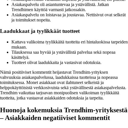
Asiakaspalvelu oli asiantuntevaa ja ystävällistä. Jatkan
Trendhimen käyttöä varmasti jatkossakin.
Asiakaspalvelu on loistavaa ja joustavaa. Nettisivut ovat selkeät
ja toimitukset nopeita.
Laadukkaat ja tyylikkäät tuotteet
Kattava valikoima tyylikkäitä tuotteita eri hintaluokissa tarpeiden
mukaan.
Tilauksessa saa hyvää ja ystävällistä palvelua sekä nopeaa
käsittelyä.
Tuotteet olivat laadukkaita ja vastasivat odotuksia.
Nämä positiiviset kommentit heijastavat Trendhim-yrityksen
vahvuuksia asiakaspalvelussa, laadukkaissa tuotteissa ja nopeassa
toimituksessa. Monet asiakkaat ovat ilahtuneet selkeistä ja
helppokäyttöisistä verkkosivuista sekä ystävällisestä asiakaspalvelusta.
Trendhim vaikuttaa tarjoavan monipuolisen valikoiman tyylikkäitä
tuotteita, jotka vastaavat asiakkaiden odotuksia ja tarpeita.
Huonoja kokemuksia Trendhim-yrityksestä
– Asiakkaiden negatiiviset kommentit