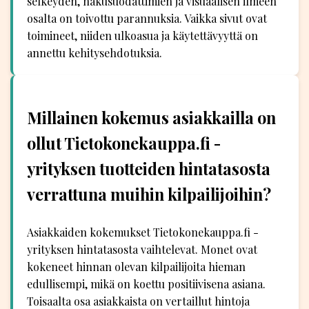
selkeyden, hakusuodattimien ja visuaalisen ilmeen
osalta on toivottu parannuksia. Vaikka sivut ovat
toimineet, niiden ulkoasua ja käytettävyyttä on
annettu kehitysehdotuksia.
Millainen kokemus asiakkailla on
ollut Tietokonekauppa.fi -
yrityksen tuotteiden hintatasosta
verrattuna muihin kilpailijoihin?
Asiakkaiden kokemukset Tietokonekauppa.fi -
yrityksen hintatasosta vaihtelevat. Monet ovat
kokeneet hinnan olevan kilpailijoita hieman
edullisempi, mikä on koettu positiivisena asiana.
Toisaalta osa asiakkaista on vertaillut hintoja