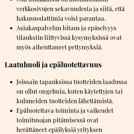
verkkosivujen sekavuudesta ja siitä, että
hakusuodattimia voisi parantaa.
Asiakaspalvelun hitaus ja epäselvyys
tilauksiin liittyvissä kysymyksissä ovat
myös aiheuttaneet pettymyksiä.
Laatuhuoli ja epäluotettavuus
Joissain tapauksissa tuotteiden laadussa
on ollut ongelmia, kuten käytettyjen tai
kuluneiden tuotteiden lähettämistä.
Epäluotettava toiminta ja vaikeudet
toimitusajan pitämisessä ovat
herättäneet epäilyksiä yrityksen