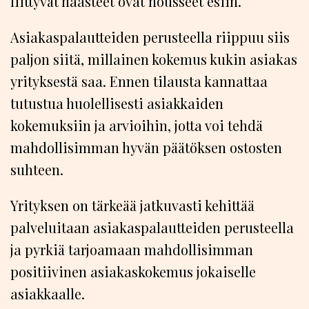
liittyvät haasteet ovat nousseet esiin.
Asiakaspalautteiden perusteella riippuu siis
paljon siitä, millainen kokemus kukin asiakas
yrityksestä saa. Ennen tilausta kannattaa
tutustua huolellisesti asiakkaiden
kokemuksiin ja arvioihin, jotta voi tehdä
mahdollisimman hyvän päätöksen ostosten
suhteen.
Yrityksen on tärkeää jatkuvasti kehittää
palveluitaan asiakaspalautteiden perusteella
ja pyrkiä tarjoamaan mahdollisimman
positiivinen asiakaskokemus jokaiselle
asiakkaalle.