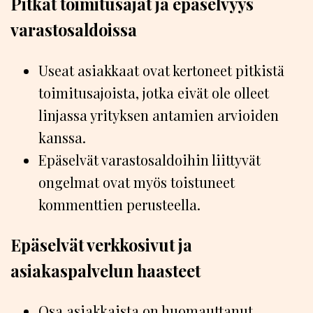
Pitkät toimitusajat ja epäselvyys
varastosaldoissa
Useat asiakkaat ovat kertoneet pitkistä
toimitusajoista, jotka eivät ole olleet
linjassa yrityksen antamien arvioiden
kanssa.
Epäselvät varastosaldoihin liittyvät
ongelmat ovat myös toistuneet
kommenttien perusteella.
Epäselvät verkkosivut ja
asiakaspalvelun haasteet
Osa asiakkaista on huomauttanut