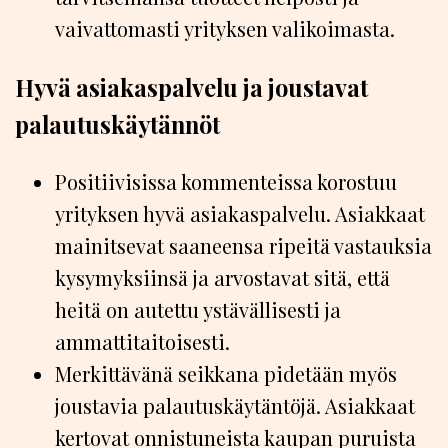
vaivattomasti yrityksen valikoimasta.
Hyvä asiakaspalvelu ja joustavat
palautuskäytännöt
Positiivisissa kommenteissa korostuu
yrityksen hyvä asiakaspalvelu. Asiakkaat
mainitsevat saaneensa ripeitä vastauksia
kysymyksiinsä ja arvostavat sitä, että
heitä on autettu ystävällisesti ja
ammattitaitoisesti.
Merkittävänä seikkana pidetään myös
joustavia palautuskäytäntöjä. Asiakkaat
kertovat onnistuneista kaupan puruista