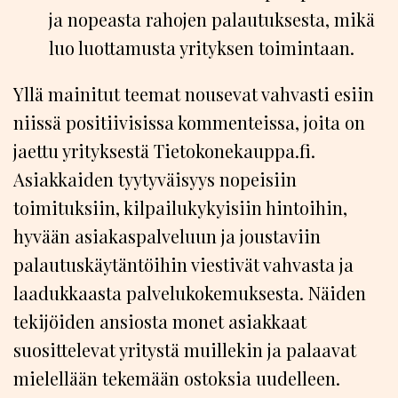
ja nopeasta rahojen palautuksesta, mikä
luo luottamusta yrityksen toimintaan.
Yllä mainitut teemat nousevat vahvasti esiin
niissä positiivisissa kommenteissa, joita on
jaettu yrityksestä Tietokonekauppa.fi.
Asiakkaiden tyytyväisyys nopeisiin
toimituksiin, kilpailukykyisiin hintoihin,
hyvään asiakaspalveluun ja joustaviin
palautuskäytäntöihin viestivät vahvasta ja
laadukkaasta palvelukokemuksesta. Näiden
tekijöiden ansiosta monet asiakkaat
suosittelevat yritystä muillekin ja palaavat
mielellään tekemään ostoksia uudelleen.