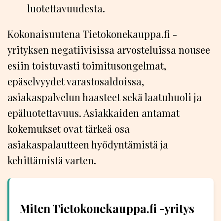
luotettavuudesta.
Kokonaisuutena Tietokonekauppa.fi -
yrityksen negatiivisissa arvosteluissa nousee
esiin toistuvasti toimitusongelmat,
epäselvyydet varastosaldoissa,
asiakaspalvelun haasteet sekä laatuhuoli ja
epäluotettavuus. Asiakkaiden antamat
kokemukset ovat tärkeä osa
asiakaspalautteen hyödyntämistä ja
kehittämistä varten.
Miten Tietokonekauppa.fi -yritys