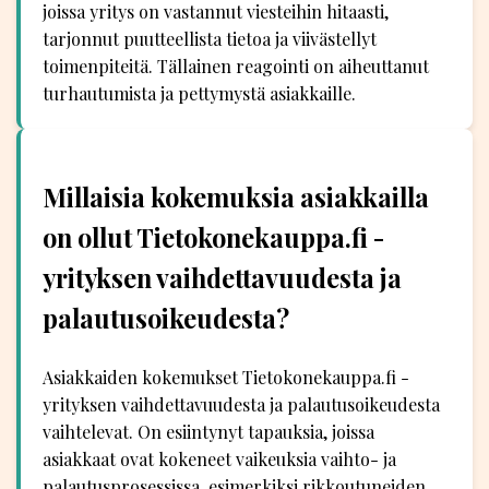
joissa yritys on vastannut viesteihin hitaasti,
tarjonnut puutteellista tietoa ja viivästellyt
toimenpiteitä. Tällainen reagointi on aiheuttanut
turhautumista ja pettymystä asiakkaille.
Millaisia kokemuksia asiakkailla
on ollut Tietokonekauppa.fi -
yrityksen vaihdettavuudesta ja
palautusoikeudesta?
Asiakkaiden kokemukset Tietokonekauppa.fi -
yrityksen vaihdettavuudesta ja palautusoikeudesta
vaihtelevat. On esiintynyt tapauksia, joissa
asiakkaat ovat kokeneet vaikeuksia vaihto- ja
palautusprosessissa, esimerkiksi rikkoutuneiden