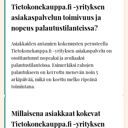
Tietokonekauppa.fi -yrityksen
asiakaspalvelun toimivuus ja
nopeus palautustilanteissa?
Asiakkaiden antamien kokemusten perusteella
Tietokonekauppa.fi -yrityksen asiakaspalvelu on
osoittautunut nopeaksi ja avuliaaksi
palautustilanteissa. Esimerkiksi rahojen
palautukseen on kerrottu menevän noin 5
arkipäivää, mikä on koettu melko ripeänä
toimintana.
Millaisena asiakkaat kokevat
Tietokonekauppa.fi -yrityksen