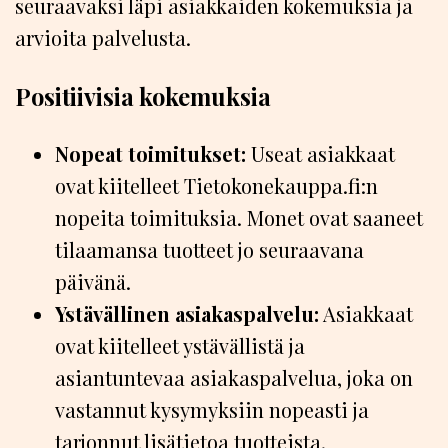
seuraavaksi läpi asiakkaiden kokemuksia ja
arvioita palvelusta.
Positiivisia kokemuksia
Nopeat toimitukset:
Useat asiakkaat
ovat kiitelleet Tietokonekauppa.fi:n
nopeita toimituksia. Monet ovat saaneet
tilaamansa tuotteet jo seuraavana
päivänä.
Ystävällinen asiakaspalvelu:
Asiakkaat
ovat kiitelleet ystävällistä ja
asiantuntevaa asiakaspalvelua, joka on
vastannut kysymyksiin nopeasti ja
tarjonnut lisätietoa tuotteista.