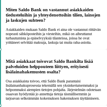
Miten Saldo Bank on vastannut asiakkaiden
tiedusteluihin ja yhteydenottoihin tilien, lainojen
ja laskujen suhteen?
Asiakkaiden mukaan Saldo Bank ei aina ole vastannut riittävän
nopeasti sähköposteihin ja viesteihin, mikä on aiheuttanut
turhautumista ja epäselvyyksiä tilanteissa, joissa he ovat
yrittäneet selvittää maksuja, laskuja tai muita raha-asioita.
Mitä asiakkaat toivovat Saldo Bankilta lisää
palveluiden helppouteen liittyen, erityisesti
lisälainahakemusten osalta?
Osa asiakkaista toivoo, että Saldo Bank parantaisi
lisälainanhakuprosessia tekemällä sen yksinkertaisemmaksi ja
helpommaksi aiempien tietojen pohjalta. Järjestelmän odotetaan
osaavan hyödyntää jo annettuja tietoja täsmällisemmin ja
tarjoavan selkeämmän kokemuksen hakemuksen täyttämiseen.