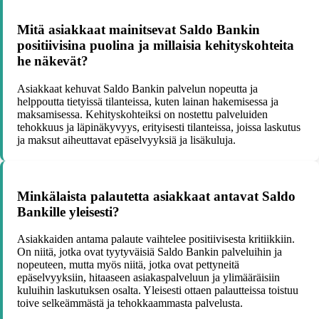
Mitä asiakkaat mainitsevat Saldo Bankin
positiivisina puolina ja millaisia kehityskohteita
he näkevät?
Asiakkaat kehuvat Saldo Bankin palvelun nopeutta ja
helppoutta tietyissä tilanteissa, kuten lainan hakemisessa ja
maksamisessa. Kehityskohteiksi on nostettu palveluiden
tehokkuus ja läpinäkyvyys, erityisesti tilanteissa, joissa laskutus
ja maksut aiheuttavat epäselvyyksiä ja lisäkuluja.
Minkälaista palautetta asiakkaat antavat Saldo
Bankille yleisesti?
Asiakkaiden antama palaute vaihtelee positiivisesta kritiikkiin.
On niitä, jotka ovat tyytyväisiä Saldo Bankin palveluihin ja
nopeuteen, mutta myös niitä, jotka ovat pettyneitä
epäselvyyksiin, hitaaseen asiakaspalveluun ja ylimääräisiin
kuluihin laskutuksen osalta. Yleisesti ottaen palautteissa toistuu
toive selkeämmästä ja tehokkaammasta palvelusta.