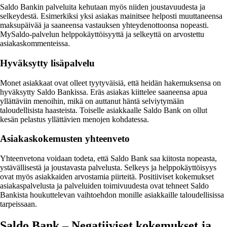
Saldo Bankin palveluita kehutaan myös niiden joustavuudesta ja
selkeydestä. Esimerkiksi yksi asiakas mainitsee helposti muuttaneensa
maksupäivää ja saaneensa vastauksen yhteydenottoonsa nopeasti.
MySaldo-palvelun helppokäyttöisyyttä ja selkeyttä on arvostettu
asiakaskommenteissa.
Hyväksytty lisäpalvelu
Monet asiakkaat ovat olleet tyytyväisiä, että heidän hakemuksensa on
hyväksytty Saldo Bankissa. Eräs asiakas kiittelee saaneensa apua
yllättäviin menoihin, mikä on auttanut häntä selviytymään
taloudellisista haasteista. Toiselle asiakkaalle Saldo Bank on ollut
kesän pelastus yllättävien menojen kohdatessa.
Asiakaskokemusten yhteenveto
Yhteenvetona voidaan todeta, että Saldo Bank saa kiitosta nopeasta,
ystävällisestä ja joustavasta palvelusta. Selkeys ja helppokäyttöisyys
ovat myös asiakkaiden arvostamia piirteitä. Positiiviset kokemukset
asiakaspalvelusta ja palveluiden toimivuudesta ovat tehneet Saldo
Bankista houkuttelevan vaihtoehdon monille asiakkaille taloudellisissa
tarpeissaan.
Saldo Bank – Negatiiviset kokemukset ja