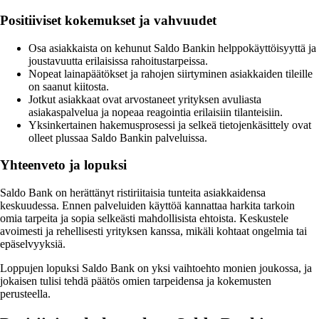
Positiiviset kokemukset ja vahvuudet
Osa asiakkaista on kehunut Saldo Bankin helppokäyttöisyyttä ja
joustavuutta erilaisissa rahoitustarpeissa.
Nopeat lainapäätökset ja rahojen siirtyminen asiakkaiden tileille
on saanut kiitosta.
Jotkut asiakkaat ovat arvostaneet yrityksen avuliasta
asiakaspalvelua ja nopeaa reagointia erilaisiin tilanteisiin.
Yksinkertainen hakemusprosessi ja selkeä tietojenkäsittely ovat
olleet plussaa Saldo Bankin palveluissa.
Yhteenveto ja lopuksi
Saldo Bank on herättänyt ristiriitaisia tunteita asiakkaidensa
keskuudessa. Ennen palveluiden käyttöä kannattaa harkita tarkoin
omia tarpeita ja sopia selkeästi mahdollisista ehtoista. Keskustele
avoimesti ja rehellisesti yrityksen kanssa, mikäli kohtaat ongelmia tai
epäselvyyksiä.
Loppujen lopuksi Saldo Bank on yksi vaihtoehto monien joukossa, ja
jokaisen tulisi tehdä päätös omien tarpeidensa ja kokemusten
perusteella.