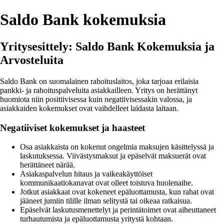
Saldo Bank kokemuksia
Yritysesittely: Saldo Bank Kokemuksia ja
Arvosteluita
Saldo Bank on suomalainen rahoituslaitos, joka tarjoaa erilaisia
pankki- ja rahoituspalveluita asiakkailleen. Yritys on herättänyt
huomiota niin positiivisessa kuin negatiivisessakin valossa, ja
asiakkaiden kokemukset ovat vaihdelleet laidasta laitaan.
Negatiiviset kokemukset ja haasteet
Osa asiakkaista on kokenut ongelmia maksujen käsittelyssä ja
laskutuksessa. Viivästysmaksut ja epäselvät maksuerät ovat
herättäneet närää.
Asiakaspalvelun hitaus ja vaikeakäyttöiset
kommunikaatiokanavat ovat olleet toistuva huolenaihe.
Jotkut asiakkaat ovat kokeneet epäluottamusta, kun rahat ovat
jääneet jumiin tilille ilman selitystä tai oikeaa ratkaisua.
Epäselvät laskutusmenettelyt ja perintätoimet ovat aiheuttaneet
turhautumista ja epäluottamusta yritystä kohtaan.