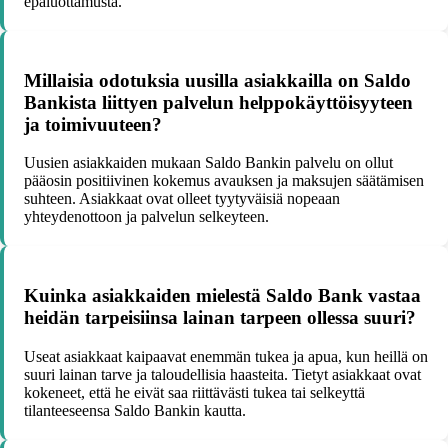
epäluottamusta.
Millaisia odotuksia uusilla asiakkailla on Saldo
Bankista liittyen palvelun helppokäyttöisyyteen
ja toimivuuteen?
Uusien asiakkaiden mukaan Saldo Bankin palvelu on ollut
pääosin positiivinen kokemus avauksen ja maksujen säätämisen
suhteen. Asiakkaat ovat olleet tyytyväisiä nopeaan
yhteydenottoon ja palvelun selkeyteen.
Kuinka asiakkaiden mielestä Saldo Bank vastaa
heidän tarpeisiinsa lainan tarpeen ollessa suuri?
Useat asiakkaat kaipaavat enemmän tukea ja apua, kun heillä on
suuri lainan tarve ja taloudellisia haasteita. Tietyt asiakkaat ovat
kokeneet, että he eivät saa riittävästi tukea tai selkeyttä
tilanteeseensa Saldo Bankin kautta.