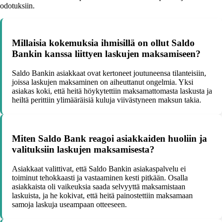
odotuksiin.
Millaisia kokemuksia ihmisillä on ollut Saldo
Bankin kanssa liittyen laskujen maksamiseen?
Saldo Bankin asiakkaat ovat kertoneet joutuneensa tilanteisiin,
joissa laskujen maksaminen on aiheuttanut ongelmia. Yksi
asiakas koki, että heitä höykytettiin maksamattomasta laskusta ja
heiltä perittiin ylimääräisiä kuluja viivästyneen maksun takia.
Miten Saldo Bank reagoi asiakkaiden huoliin ja
valituksiin laskujen maksamisesta?
Asiakkaat valittivat, että Saldo Bankin asiakaspalvelu ei
toiminut tehokkaasti ja vastaaminen kesti pitkään. Osalla
asiakkaista oli vaikeuksia saada selvyyttä maksamistaan
laskuista, ja he kokivat, että heitä painostettiin maksamaan
samoja laskuja useampaan otteeseen.