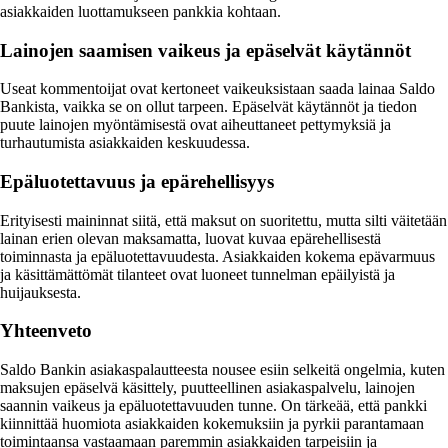
asiakkaiden luottamukseen pankkia kohtaan.
Lainojen saamisen vaikeus ja epäselvät käytännöt
Useat kommentoijat ovat kertoneet vaikeuksistaan saada lainaa Saldo
Bankista, vaikka se on ollut tarpeen. Epäselvät käytännöt ja tiedon
puute lainojen myöntämisestä ovat aiheuttaneet pettymyksiä ja
turhautumista asiakkaiden keskuudessa.
Epäluotettavuus ja epärehellisyys
Erityisesti maininnat siitä, että maksut on suoritettu, mutta silti väitetään
lainan erien olevan maksamatta, luovat kuvaa epärehellisestä
toiminnasta ja epäluotettavuudesta. Asiakkaiden kokema epävarmuus
ja käsittämättömät tilanteet ovat luoneet tunnelman epäilyistä ja
huijauksesta.
Yhteenveto
Saldo Bankin asiakaspalautteesta nousee esiin selkeitä ongelmia, kuten
maksujen epäselvä käsittely, puutteellinen asiakaspalvelu, lainojen
saannin vaikeus ja epäluotettavuuden tunne. On tärkeää, että pankki
kiinnittää huomiota asiakkaiden kokemuksiin ja pyrkii parantamaan
toimintaansa vastaamaan paremmin asiakkaiden tarpeisiin ja