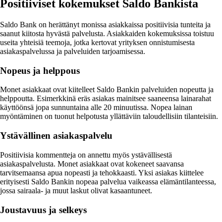
Positiiviset kokemukset Saldo Bankista
Saldo Bank on herättänyt monissa asiakkaissa positiivisia tunteita ja
saanut kiitosta hyvästä palvelusta. Asiakkaiden kokemuksissa toistuu
useita yhteisiä teemoja, jotka kertovat yrityksen onnistumisesta
asiakaspalvelussa ja palveluiden tarjoamisessa.
Nopeus ja helppous
Monet asiakkaat ovat kiitelleet Saldo Bankin palveluiden nopeutta ja
helppoutta. Esimerkkinä eräs asiakas mainitsee saaneensa lainarahat
käyttöönsä jopa sunnuntaina alle 20 minuutissa. Nopea lainan
myöntäminen on tuonut helpotusta yllättäviin taloudellisiin tilanteisiin.
Ystävällinen asiakaspalvelu
Positiivisia kommentteja on annettu myös ystävällisestä
asiakaspalvelusta. Monet asiakkaat ovat kokeneet saavansa
tarvitsemaansa apua nopeasti ja tehokkaasti. Yksi asiakas kiittelee
erityisesti Saldo Bankin nopeaa palvelua vaikeassa elämäntilanteessa,
jossa sairaala- ja muut laskut olivat kasaantuneet.
Joustavuus ja selkeys