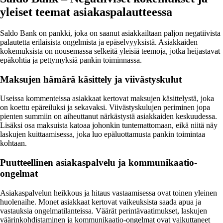
yleiset teemat asiakaspalautteessa
Saldo Bank on pankki, joka on saanut asiakkailtaan paljon negatiivista
palautetta erilaisista ongelmista ja epäselvyyksistä. Asiakkaiden
kokemuksista on nousemassa selkeitä yleisiä teemoja, jotka heijastavat
epäkohtia ja pettymyksiä pankin toiminnassa.
Maksujen hämärä käsittely ja viivästyskulut
Useissa kommenteissa asiakkaat kertovat maksujen käsittelystä, joka
on koettu epäreiluksi ja sekavaksi. Viivästyskulujen periminen jopa
pienten summiin on aiheuttanut närkästystä asiakkaiden keskuudessa.
Lisäksi osa maksuista katoaa johonkin tuntemattomaan, eikä niitä näy
laskujen kuittaamisessa, joka luo epäluottamusta pankin toimintaa
kohtaan.
Puutteellinen asiakaspalvelu ja kommunikaatio-
ongelmat
Asiakaspalvelun heikkous ja hitaus vastaamisessa ovat toinen yleinen
huolenaihe. Monet asiakkaat kertovat vaikeuksista saada apua ja
vastauksia ongelmatilanteissa. Väärät perintävaatimukset, laskujen
väärinkohdistaminen ja kommunikaatio-ongelmat ovat vaikuttaneet