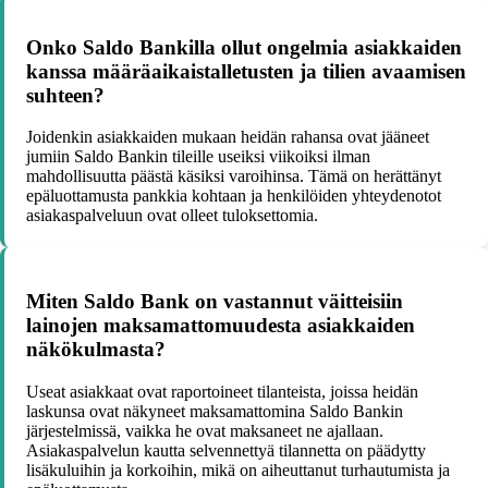
Onko Saldo Bankilla ollut ongelmia asiakkaiden
kanssa määräaikaistalletusten ja tilien avaamisen
suhteen?
Joidenkin asiakkaiden mukaan heidän rahansa ovat jääneet
jumiin Saldo Bankin tileille useiksi viikoiksi ilman
mahdollisuutta päästä käsiksi varoihinsa. Tämä on herättänyt
epäluottamusta pankkia kohtaan ja henkilöiden yhteydenotot
asiakaspalveluun ovat olleet tuloksettomia.
Miten Saldo Bank on vastannut väitteisiin
lainojen maksamattomuudesta asiakkaiden
näkökulmasta?
Useat asiakkaat ovat raportoineet tilanteista, joissa heidän
laskunsa ovat näkyneet maksamattomina Saldo Bankin
järjestelmissä, vaikka he ovat maksaneet ne ajallaan.
Asiakaspalvelun kautta selvennettyä tilannetta on päädytty
lisäkuluihin ja korkoihin, mikä on aiheuttanut turhautumista ja