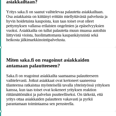
asiakkailtaan?
Yritys saka.fi on saanut vaihtelevaa palautetta asiakkailtaan.
Osa asiakkaista on kiittänyt erittäin miellyttävästä palvelusta ja
hyvin hoidetuista kaupoista, kun taas toiset ovat olleet
pettymyksen vallassa erilaisten ongelmien ja epäselvyyksien
vuoksi. Asiakkailta on tullut palautetta muun muassa autoihin
liittyvistä vioista, huolimattomasta kaupankäynnistä sekä
heikosta jälkimarkkinointipalvelusta.
Miten saka.fi on reagoinut asiakkaiden
antamaan palautteeseen?
Saka.fi on reagoinut asiakkailta saamaansa palautteeseen
vaihtelevasti. Jotkut asiakkaat ovat kertoneet saaneensa
tilanteensa ratkaistua myönteisellä tavalla yhteistyössä yrityksen
kanssa, kun taas toiset ovat kokeneet yrityksen reaktion
riittämättömäksi ja palvelun puutteelliseksi. On tärkeää, että
yritys ottaa asiakkaiden palautteen vakavasti ja pyrkii
parantamaan toimintaansa sen perusteella.