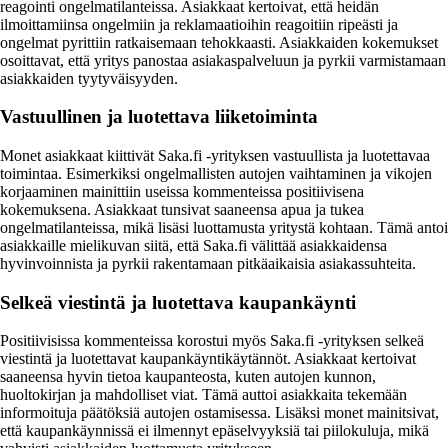
reagointi ongelmatilanteissa. Asiakkaat kertoivat, että heidän
ilmoittamiinsa ongelmiin ja reklamaatioihin reagoitiin ripeästi ja
ongelmat pyrittiin ratkaisemaan tehokkaasti. Asiakkaiden kokemukset
osoittavat, että yritys panostaa asiakaspalveluun ja pyrkii varmistamaan
asiakkaiden tyytyväisyyden.
Vastuullinen ja luotettava liiketoiminta
Monet asiakkaat kiittivät Saka.fi -yrityksen vastuullista ja luotettavaa
toimintaa. Esimerkiksi ongelmallisten autojen vaihtaminen ja vikojen
korjaaminen mainittiin useissa kommenteissa positiivisena
kokemuksena. Asiakkaat tunsivat saaneensa apua ja tukea
ongelmatilanteissa, mikä lisäsi luottamusta yritystä kohtaan. Tämä antoi
asiakkaille mielikuvan siitä, että Saka.fi välittää asiakkaidensa
hyvinvoinnista ja pyrkii rakentamaan pitkäaikaisia asiakassuhteita.
Selkeä viestintä ja luotettava kaupankäynti
Positiivisissa kommenteissa korostui myös Saka.fi -yrityksen selkeä
viestintä ja luotettavat kaupankäyntikäytännöt. Asiakkaat kertoivat
saaneensa hyvin tietoa kaupanteosta, kuten autojen kunnon,
huoltokirjan ja mahdolliset viat. Tämä auttoi asiakkaita tekemään
informoituja päätöksiä autojen ostamisessa. Lisäksi monet mainitsivat,
että kaupankäynnissä ei ilmennyt epäselvyyksiä tai piilokuluja, mikä