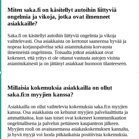
Miten saka.fi on käsitellyt autoihin liittyviä
ongelmia ja vikoja, jotka ovat ilmenneet
asiakkaille?
Saka.fi on käsitellyt autoihin liittyviä ongelmia ja vikoja
vaihtelevasti. Osa asiakkaista on kertonut saaneensa hyvää ja
nopeaa korjauspalvelua sekä asianmukaista korvausta
ilmenneistä ongelmista. Toisaalta jotkut asiakkaat ovat
kokeneet, että yritys ei ole ottanut vastuuta autojen vioista
asianmukaisesti ja on jättänyt asiakkaat huonoon tilanteeseen.
Millaisia kokemuksia asiakkailla on ollut
saka.fi:n myyjien kanssa?
Asiakkailla on ollut vaihtelevia kokemuksia saka.fi:n myyjien
kanssa. Osa asiakkaista on kehunut myyjien palvelualttiutta ja
ammattitaitoa, kun taas toiset ovat kokeneet kommunikaation
ongelmallisena ja palvelun pettäneen kaupanteon jälkeen.
Myyjien rooli on avainasemassa asiakaskokemuksen kannalta,
ja hyvä myyjä voi luoda pitkäaikaisia positiivisia kokemuksia.