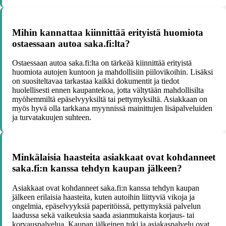
Mihin kannattaa kiinnittää erityistä huomiota
ostaessaan autoa saka.fi:lta?
Ostaessaan autoa saka.fi:lta on tärkeää kiinnittää erityistä
huomiota autojen kuntoon ja mahdollisiin piilovikoihin. Lisäksi
on suositeltavaa tarkastaa kaikki dokumentit ja tiedot
huolellisesti ennen kaupantekoa, jotta vältytään mahdollisilta
myöhemmiltä epäselvyyksiltä tai pettymyksiltä. Asiakkaan on
myös hyvä olla tarkkana myynnissä mainittujen lisäpalveluiden
ja turvatakuujen suhteen.
Minkälaisia haasteita asiakkaat ovat kohdanneet
saka.fi:n kanssa tehdyn kaupan jälkeen?
Asiakkaat ovat kohdanneet saka.fi:n kanssa tehdyn kaupan
jälkeen erilaisia haasteita, kuten autoihin liittyviä vikoja ja
ongelmia, epäselvyyksiä paperitöissä, pettymyksiä palvelun
laadussa sekä vaikeuksia saada asianmukaista korjaus- tai
korvauspalvelua. Kaupan jälkeinen tuki ja asiakaspalvelu ovat