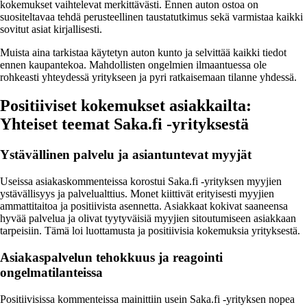
kokemukset vaihtelevat merkittävästi. Ennen auton ostoa on
suositeltavaa tehdä perusteellinen taustatutkimus sekä varmistaa kaikki
sovitut asiat kirjallisesti.
Muista aina tarkistaa käytetyn auton kunto ja selvittää kaikki tiedot
ennen kaupantekoa. Mahdollisten ongelmien ilmaantuessa ole
rohkeasti yhteydessä yritykseen ja pyri ratkaisemaan tilanne yhdessä.
Positiiviset kokemukset asiakkailta:
Yhteiset teemat Saka.fi -yrityksestä
Ystävällinen palvelu ja asiantuntevat myyjät
Useissa asiakaskommenteissa korostui Saka.fi -yrityksen myyjien
ystävällisyys ja palvelualttius. Monet kiittivät erityisesti myyjien
ammattitaitoa ja positiivista asennetta. Asiakkaat kokivat saaneensa
hyvää palvelua ja olivat tyytyväisiä myyjien sitoutumiseen asiakkaan
tarpeisiin. Tämä loi luottamusta ja positiivisia kokemuksia yrityksestä.
Asiakaspalvelun tehokkuus ja reagointi
ongelmatilanteissa
Positiivisissa kommenteissa mainittiin usein Saka.fi -yrityksen nopea