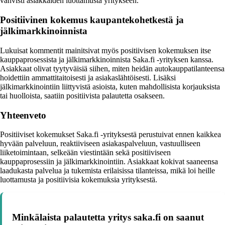
vahvisti asiakkaiden luottamusta yritykseen.
Positiivinen kokemus kaupantekohetkestä ja
jälkimarkkinoinnista
Lukuisat kommentit mainitsivat myös positiivisen kokemuksen itse
kauppaprosessista ja jälkimarkkinoinnista Saka.fi -yrityksen kanssa.
Asiakkaat olivat tyytyväisiä siihen, miten heidän autokauppatilanteensa
hoidettiin ammattitaitoisesti ja asiakaslähtöisesti. Lisäksi
jälkimarkkinointiin liittyvistä asioista, kuten mahdollisista korjauksista
tai huolloista, saatiin positiivista palautetta osakseen.
Yhteenveto
Positiiviset kokemukset Saka.fi -yrityksestä perustuivat ennen kaikkea
hyvään palveluun, reaktiiviseen asiakaspalveluun, vastuulliseen
liiketoimintaan, selkeään viestintään sekä positiiviseen
kauppaprosessiin ja jälkimarkkinointiin. Asiakkaat kokivat saaneensa
laadukasta palvelua ja tukemista erilaisissa tilanteissa, mikä loi heille
luottamusta ja positiivisia kokemuksia yrityksestä.
Minkälaista palautetta yritys saka.fi on saanut