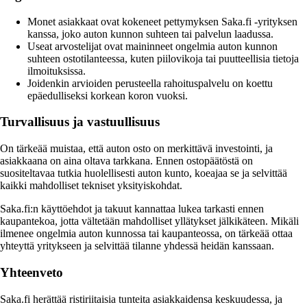
Monet asiakkaat ovat kokeneet pettymyksen Saka.fi -yrityksen
kanssa, joko auton kunnon suhteen tai palvelun laadussa.
Useat arvostelijat ovat maininneet ongelmia auton kunnon
suhteen ostotilanteessa, kuten piilovikoja tai puutteellisia tietoja
ilmoituksissa.
Joidenkin arvioiden perusteella rahoituspalvelu on koettu
epäedulliseksi korkean koron vuoksi.
Turvallisuus ja vastuullisuus
On tärkeää muistaa, että auton osto on merkittävä investointi, ja
asiakkaana on aina oltava tarkkana. Ennen ostopäätöstä on
suositeltavaa tutkia huolellisesti auton kunto, koeajaa se ja selvittää
kaikki mahdolliset tekniset yksityiskohdat.
Saka.fi:n käyttöehdot ja takuut kannattaa lukea tarkasti ennen
kaupantekoa, jotta vältetään mahdolliset yllätykset jälkikäteen. Mikäli
ilmenee ongelmia auton kunnossa tai kaupanteossa, on tärkeää ottaa
yhteyttä yritykseen ja selvittää tilanne yhdessä heidän kanssaan.
Yhteenveto
Saka.fi herättää ristiriitaisia tunteita asiakkaidensa keskuudessa, ja