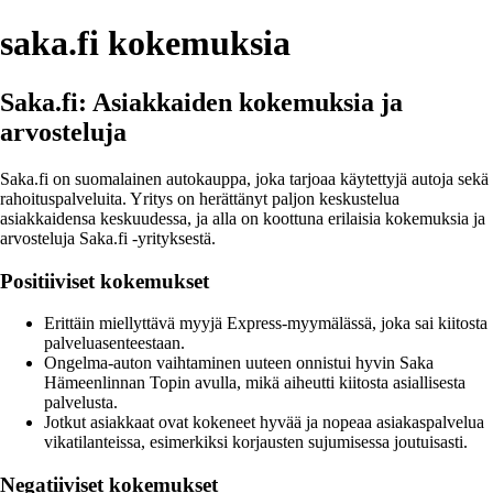
saka.fi kokemuksia
Saka.fi: Asiakkaiden kokemuksia ja
arvosteluja
Saka.fi on suomalainen autokauppa, joka tarjoaa käytettyjä autoja sekä
rahoituspalveluita. Yritys on herättänyt paljon keskustelua
asiakkaidensa keskuudessa, ja alla on koottuna erilaisia kokemuksia ja
arvosteluja Saka.fi -yrityksestä.
Positiiviset kokemukset
Erittäin miellyttävä myyjä Express-myymälässä, joka sai kiitosta
palveluasenteestaan.
Ongelma-auton vaihtaminen uuteen onnistui hyvin Saka
Hämeenlinnan Topin avulla, mikä aiheutti kiitosta asiallisesta
palvelusta.
Jotkut asiakkaat ovat kokeneet hyvää ja nopeaa asiakaspalvelua
vikatilanteissa, esimerkiksi korjausten sujumisessa joutuisasti.
Negatiiviset kokemukset