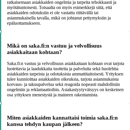
ratkaisemaan asiakkaiden ongelmia ja tarpeita tehokkaasti ja
myötätuntoisesti. Toisaalta on myös esimerkkejä siitä, että
asiakkaiden odotuksiin ei ole vastattu riittävällä tai
asianmukaisella tavalla, mikä on johtanut pettymyksiin ja
epäluottamukseen.
Mikä on saka.fi:n vastuu ja velvollisuus
asiakkaitaan kohtaan?
Saka.fi:n vastuu ja velvollisuus asiakkaitaan kohtaan ovat tarjota
luotettavia ja laadukkaita tuotteita ja palveluita sekä huolehtia
asiakkaiden tarpeista ja odotuksista ammattitaitoisesti. Yrityksen
tulee kunnioittaa asiakkaiden oikeuksia, tarjota asianmukaista
korvaus- ja takuupalvelua sekä reagoida nopeasti mahdollisiin
ongelmiin ja reklamaatioihin. Asiakastyytyväisyys on keskeinen
osa yrityksen menestystä ja maineen rakentamista.
Miten asiakkaiden kannattaisi toimia saka.fi:n
kanssa tehdyn kaupan jälkeen?