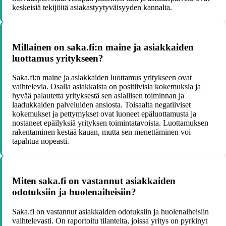
keskeisiä tekijöitä asiakastyytyväisyyden kannalta.
Millainen on saka.fi:n maine ja asiakkaiden
luottamus yritykseen?
Saka.fi:n maine ja asiakkaiden luottamus yritykseen ovat
vaihtelevia. Osalla asiakkaista on positiivisia kokemuksia ja
hyvää palautetta yrityksestä sen asiallisen toiminnan ja
laadukkaiden palveluiden ansiosta. Toisaalta negatiiviset
kokemukset ja pettymykset ovat luoneet epäluottamusta ja
nostaneet epäilyksiä yrityksen toimintatavoista. Luottamuksen
rakentaminen kestää kauan, mutta sen menettäminen voi
tapahtua nopeasti.
Miten saka.fi on vastannut asiakkaiden
odotuksiin ja huolenaiheisiin?
Saka.fi on vastannut asiakkaiden odotuksiin ja huolenaiheisiin
vaihtelevasti. On raportoitu tilanteita, joissa yritys on pyrkinyt