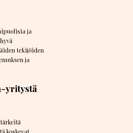
ipuolisia ja
 hyvä
Näiden tekijöiden
kemuksen ja
-yritystä
tärkeitä
tä koskevat