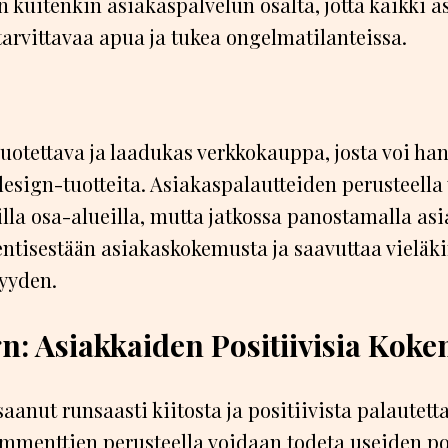
 kuitenkin asiakaspalvelun osalta, jotta kaikki a
arvittavaa apua ja tukea ongelmatilanteissa.
uotettava ja laadukas verkkokauppa, josta voi ha
esign-tuotteita. Asiakaspalautteiden perusteella 
lla osa-alueilla, mutta jatkossa panostamalla as
 entisestään asiakaskokemusta ja saavuttaa viel
syyden.
n: Asiakkaiden Positiivisia Kok
aanut runsaasti kiitosta ja positiivista palautett
mmenttien perusteella voidaan todeta useiden pos