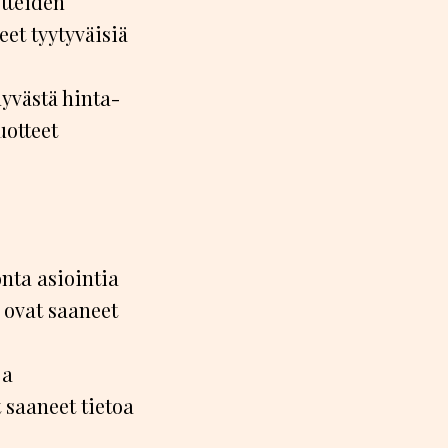
tteiden
eet tyytyväisiä
yvästä hinta-
uotteet
nta asiointia
 ovat saaneet
ja
 saaneet tietoa