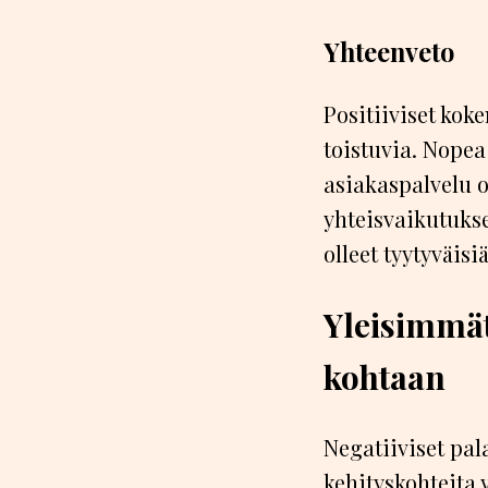
Yhteenveto
Positiiviset kok
toistuvia. Nopea
asiakaspalvelu o
yhteisvaikutuks
olleet tyytyväis
Yleisimmät
kohtaan
Negatiiviset pal
kehityskohteita 