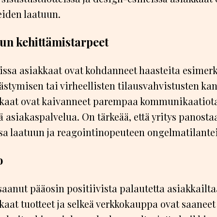
teiden laatuun.
un kehittämistarpeet
issa asiakkaat ovat kohdanneet haasteita esimerk
ästymisen tai virheellisten tilausvahvistusten kan
akkaat ovat kaivanneet parempaa kommunikaatiota
ä asiakaspalvelua. On tärkeää, että yritys panosta
sa laatuun ja reagointinopeuteen ongelmatilantei
o
aanut pääosin positiivista palautetta asiakkailt
kaat tuotteet ja selkeä verkkokauppa ovat saaneet 