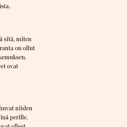
sta.
 sitä, miten
ranta on ollut
kokemuksen.
eet ovat
ehuvat niiden
nä perille.
ovat olleet