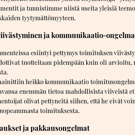
mentit ja tunnistimme niistä useita yleisiä teemoj
akkaiden tyytymättömyyteen.
viivästyminen ja kommunikaatio-ongelma
mmenteissa esiintyi pettymys toimituksen viiväst
ottivat tuotteitaan pidempään kuin oli arvioitu, 
ta.
 mainittiin heikko kommunikaatio toimitusongelmi
aavansa enemmän tietoa mahdollisista viiveistä e
ntoijat olivat pettyneitä siihen, että he eivät vo
 nopeammasta toimituksesta.
tilaukset ja pakkausongelmat