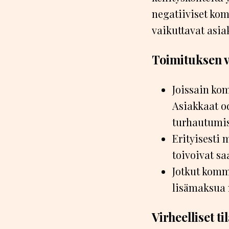
negatiiviset kom
vaikuttavat asi
Toimituksen 
Joissain ko
Asiakkaat od
turhautumis
Erityisesti
toivoivat s
Jotkut komme
lisämaksua
Virheelliset 