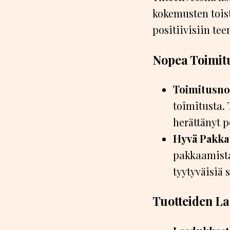
kokemusten toist
positiivisiin te
Nopea Toimit
Toimitusno
toimitusta.
herättänyt p
Hyvä Pakka
pakkaamista.
tyytyväisiä 
Tuotteiden La