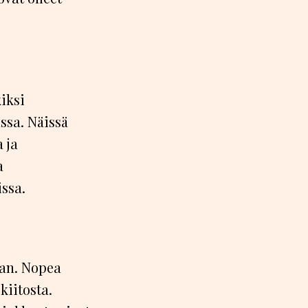
iksi
ssa. Näissä
 ja
a
ssa.
aan. Nopea
kiitosta.