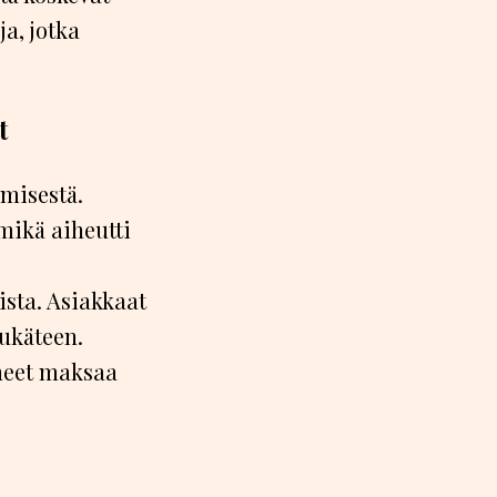
a, jotka
t
ymisestä.
mikä aiheutti
sta. Asiakkaat
tukäteen.
ineet maksaa