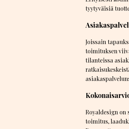
tyytyväisiä tuot
Asiakaspalvel
Joissain tapauks
toimituksen viiv
tilanteissa asi
ratkaisukeskeist
asiakaspalvelun
Kokonaisarvi
Royaldesign on s
toimitus, laaduk