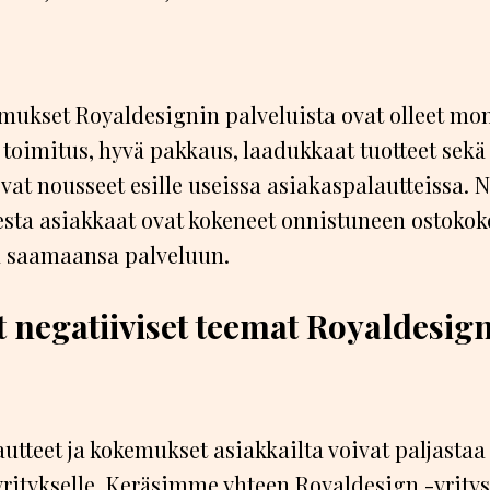
emukset Royaldesignin palveluista ovat olleet mon
 toimitus, hyvä pakkaus, laadukkaat tuotteet sekä
vat nousseet esille useissa asiakaspalautteissa. 
esta asiakkaat ovat kokeneet onnistuneen ostoko
iä saamaansa palveluun.
 negatiiviset teemat Royaldesign
autteet ja kokemukset asiakkailta voivat paljastaa 
yritykselle. Keräsimme yhteen Royaldesign -yritys