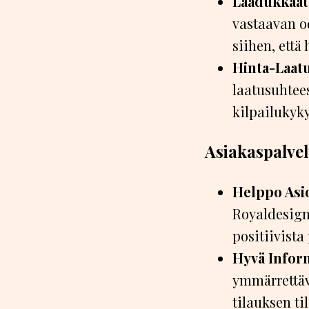
Laadukkaat
vastaavan od
siihen, että 
Hinta-Laat
laatusuhtee
kilpailukyk
Asiakaspalve
Helppo Asio
Royaldesign
positiivista
Hyvä Inform
ymmärrettäv
tilauksen ti