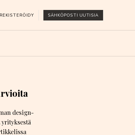
REKISTERÖIDY
SÄHKÖPOSTI UUTISIA
rvioita
iman design-
 yrityksestä
tikkelissa