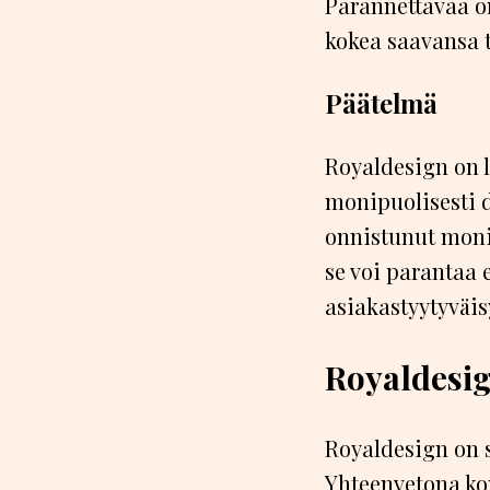
Parannettavaa on
kokea saavansa t
Päätelmä
Royaldesign on l
monipuolisesti d
onnistunut moni
se voi parantaa
asiakastyytyväi
Royaldesig
Royaldesign on s
Yhteenvetona ko