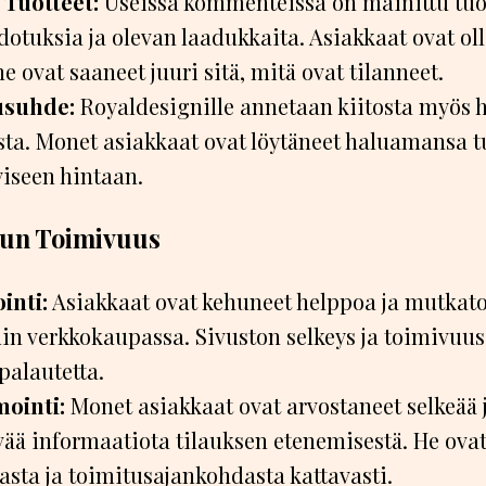
 Tuotteet:
Useissa kommenteissa on mainittu tuo
otuksia ja olevan laadukkaita. Asiakkaat ovat oll
he ovat saaneet juuri sitä, mitä ovat tilanneet.
usuhde:
Royaldesignille annetaan kiitosta myös h
sta. Monet asiakkaat ovat löytäneet haluamansa t
yiseen hintaan.
lun Toimivuus
inti:
Asiakkaat ovat kehuneet helppoa ja mutkato
in verkkokaupassa. Sivuston selkeys ja toimivuus
 palautetta.
ointi:
Monet asiakkaat ovat arvostaneet selkeää 
ää informaatiota tilauksen etenemisestä. He ovat
lasta ja toimitusajankohdasta kattavasti.