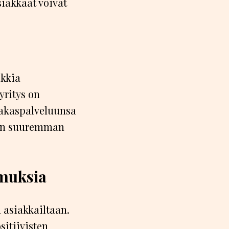
siakkaat voivat
nkkia
yritys on
iakaspalveluunsa
äkin suuremman
emuksia
a asiakkailtaan.
itiivisten