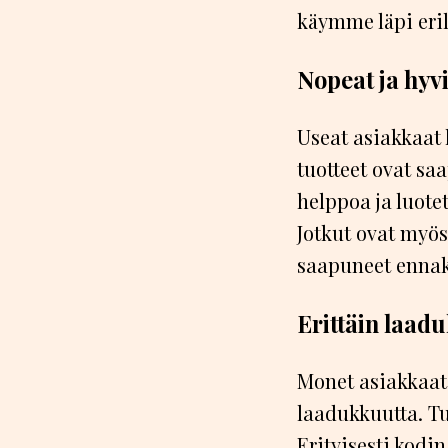
käymme läpi eril
Nopeat ja hyv
Useat asiakkaat
tuotteet ovat sa
helppoa ja luote
Jotkut ovat myös 
saapuneet enna
Erittäin laadu
Monet asiakkaat 
laadukkuutta. Tu
Erityisesti kodin