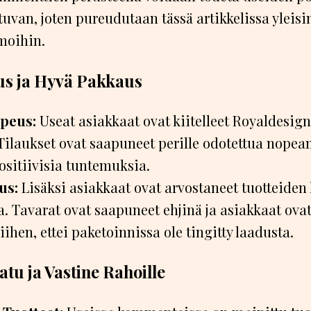
uvan, joten pureudutaan tässä artikkelissa yleis
emoihin.
us ja Hyvä Pakkaus
peus:
Useat asiakkaat ovat kiitelleet Royaldesig
 Tilaukset ovat saapuneet perille odotettua nope
ositiivisia tuntemuksia.
us:
Lisäksi asiakkaat ovat arvostaneet tuotteiden 
 Tavarat ovat saapuneet ehjinä ja asiakkaat ovat
siihen, ettei paketoinnissa ole tingitty laadusta.
atu ja Vastine Rahoille