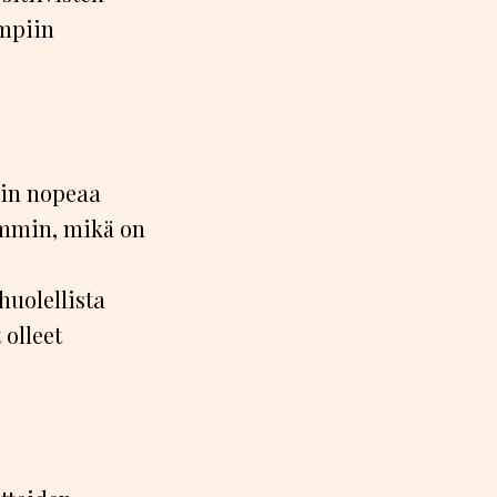
impiin
nin nopeaa
ammin, mikä on
huolellista
 olleet