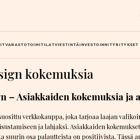
IT
VARASTO
TOIMITILAT
VIESTINTÄ
INVESTOINNIT
YRITYKSET
sign kokemuksia
n – Asiakkaiden kokemuksia ja a
uosittu verkkokauppa, joka tarjoaa laajan valiko
sisustamiseen ja lahjaksi. Asiakkaiden kokemukset
a suurin osa palautteista on positiivista. Tässä ar