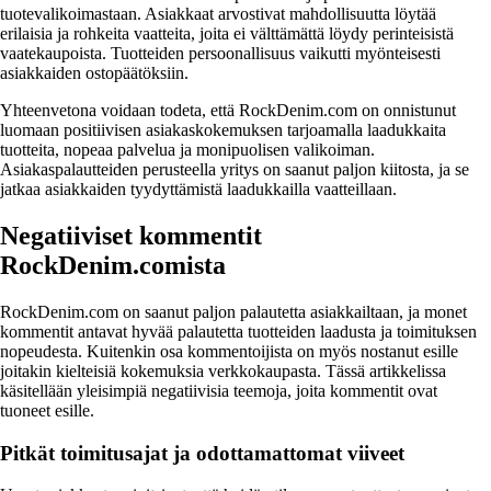
tuotevalikoimastaan. Asiakkaat arvostivat mahdollisuutta löytää
erilaisia ja rohkeita vaatteita, joita ei välttämättä löydy perinteisistä
vaatekaupoista. Tuotteiden persoonallisuus vaikutti myönteisesti
asiakkaiden ostopäätöksiin.
Yhteenvetona voidaan todeta, että RockDenim.com on onnistunut
luomaan positiivisen asiakaskokemuksen tarjoamalla laadukkaita
tuotteita, nopeaa palvelua ja monipuolisen valikoiman.
Asiakaspalautteiden perusteella yritys on saanut paljon kiitosta, ja se
jatkaa asiakkaiden tyydyttämistä laadukkailla vaatteillaan.
Negatiiviset kommentit
RockDenim.comista
RockDenim.com on saanut paljon palautetta asiakkailtaan, ja monet
kommentit antavat hyvää palautetta tuotteiden laadusta ja toimituksen
nopeudesta. Kuitenkin osa kommentoijista on myös nostanut esille
joitakin kielteisiä kokemuksia verkkokaupasta. Tässä artikkelissa
käsitellään yleisimpiä negatiivisia teemoja, joita kommentit ovat
tuoneet esille.
Pitkät toimitusajat ja odottamattomat viiveet