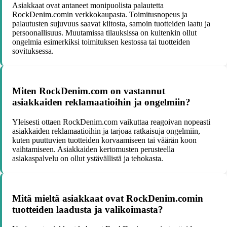
Asiakkaat ovat antaneet monipuolista palautetta
RockDenim.comin verkkokaupasta. Toimitusnopeus ja
palautusten sujuvuus saavat kiitosta, samoin tuotteiden laatu ja
persoonallisuus. Muutamissa tilauksissa on kuitenkin ollut
ongelmia esimerkiksi toimituksen kestossa tai tuotteiden
sovituksessa.
Miten RockDenim.com on vastannut
asiakkaiden reklamaatioihin ja ongelmiin?
Yleisesti ottaen RockDenim.com vaikuttaa reagoivan nopeasti
asiakkaiden reklamaatioihin ja tarjoaa ratkaisuja ongelmiin,
kuten puuttuvien tuotteiden korvaamiseen tai väärän koon
vaihtamiseen. Asiakkaiden kertomusten perusteella
asiakaspalvelu on ollut ystävällistä ja tehokasta.
Mitä mieltä asiakkaat ovat RockDenim.comin
tuotteiden laadusta ja valikoimasta?