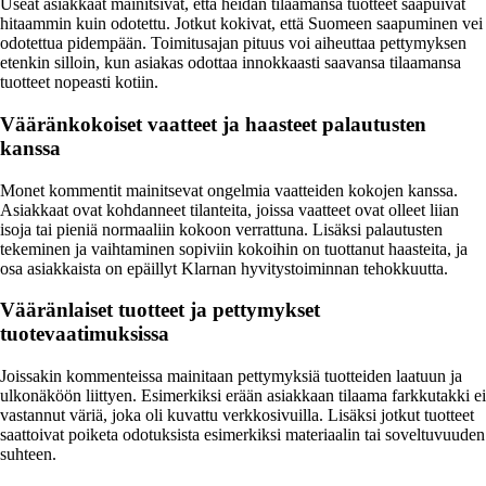
Useat asiakkaat mainitsivat, että heidän tilaamansa tuotteet saapuivat
hitaammin kuin odotettu. Jotkut kokivat, että Suomeen saapuminen vei
odotettua pidempään. Toimitusajan pituus voi aiheuttaa pettymyksen
etenkin silloin, kun asiakas odottaa innokkaasti saavansa tilaamansa
tuotteet nopeasti kotiin.
Vääränkokoiset vaatteet ja haasteet palautusten
kanssa
Monet kommentit mainitsevat ongelmia vaatteiden kokojen kanssa.
Asiakkaat ovat kohdanneet tilanteita, joissa vaatteet ovat olleet liian
isoja tai pieniä normaaliin kokoon verrattuna. Lisäksi palautusten
tekeminen ja vaihtaminen sopiviin kokoihin on tuottanut haasteita, ja
osa asiakkaista on epäillyt Klarnan hyvitystoiminnan tehokkuutta.
Vääränlaiset tuotteet ja pettymykset
tuotevaatimuksissa
Joissakin kommenteissa mainitaan pettymyksiä tuotteiden laatuun ja
ulkonäköön liittyen. Esimerkiksi erään asiakkaan tilaama farkkutakki ei
vastannut väriä, joka oli kuvattu verkkosivuilla. Lisäksi jotkut tuotteet
saattoivat poiketa odotuksista esimerkiksi materiaalin tai soveltuvuuden
suhteen.