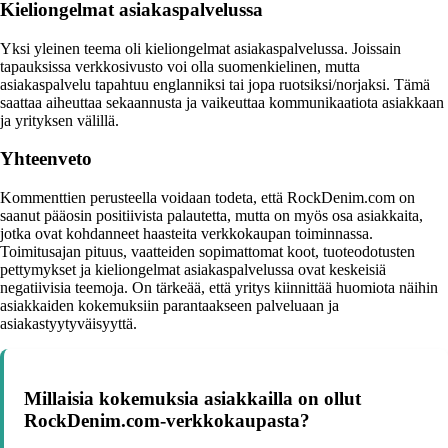
Kieliongelmat asiakaspalvelussa
Yksi yleinen teema oli kieliongelmat asiakaspalvelussa. Joissain
tapauksissa verkkosivusto voi olla suomenkielinen, mutta
asiakaspalvelu tapahtuu englanniksi tai jopa ruotsiksi/norjaksi. Tämä
saattaa aiheuttaa sekaannusta ja vaikeuttaa kommunikaatiota asiakkaan
ja yrityksen välillä.
Yhteenveto
Kommenttien perusteella voidaan todeta, että RockDenim.com on
saanut pääosin positiivista palautetta, mutta on myös osa asiakkaita,
jotka ovat kohdanneet haasteita verkkokaupan toiminnassa.
Toimitusajan pituus, vaatteiden sopimattomat koot, tuoteodotusten
pettymykset ja kieliongelmat asiakaspalvelussa ovat keskeisiä
negatiivisia teemoja. On tärkeää, että yritys kiinnittää huomiota näihin
asiakkaiden kokemuksiin parantaakseen palveluaan ja
asiakastyytyväisyyttä.
Millaisia kokemuksia asiakkailla on ollut
RockDenim.com-verkkokaupasta?