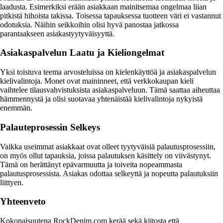
laadusta. Esimerkiksi erään asiakkaan mainitsemaa ongelmaa liian
pitkistä hihoista takissa. Toisessa tapauksessa tuotteen väri ei vastannut
odotuksia. Näihin seikkoihin olisi hyvä panostaa jatkossa
parantaakseen asiakastyytyväisyyttä.
Asiakaspalvelun Laatu ja Kieliongelmat
Yksi toistuva teema arvosteluissa on kielenkäyttöä ja asiakaspalvelun
kielivalintoja. Monet ovat maininneet, että verkkokaupan kieli
vaihtelee tilausvahvistuksista asiakaspalveluun. Tämä saattaa aiheuttaa
hämmennystä ja olisi suotavaa yhtenäistää kielivalintoja nykyistä
enemmän.
Palauteprosessin Selkeys
Vaikka useimmat asiakkaat ovat olleet tyytyväisiä palautusprosessiin,
on myös ollut tapauksia, joissa palautuksen käsittely on viivästynyt.
Tämä on herättänyt epävarmuutta ja toiveita nopeammasta
palautusprosessista. Asiakas odottaa selkeyttä ja nopeutta palautuksiin
liittyen.
Yhteenveto
Kokonaisuutena RockDenim.com kerää sekä kiitosta että