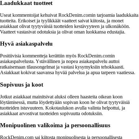
Laadukkaat tuotteet
Useat kommentoijat kehuivat RockDenim.comin tarjoamia laadukkaita
tuotteita. Erikoiset ja tyylikkäät vaatteet saivat kiitosta, ja monet
asiakkaat olivat tyytyväisiä tuotteiden kestävyyteen ja ulkonäköön.
Vaatteet vastasivat odotuksia ja olivat oman luokkansa edustajia.
Hyvä asiakaspalvelu
Positiivisia kommentteja kerättiin myös RockDenim.comin
asiakaspalvelusta. Ystävällinen ja nopea asiakaspalvelu auttoi
ratkaisemaan tilausongelmat ja vastasi kysymyksiin tehokkaasti.
Asiakkaat kokivat saavansa hyvää palvelua ja apua tarpeen vaatiessa.
Sopivuus ja koot
Jotkut asiakkaat mainitsivat aluksi olleen haasteita oikean koon
löytämisessä, mutta löydettyään sopivan koon he olivat tyytyväisiä
tuotteiden istuvuuteen. Kokotaulukon avulla valinta helpottui, ja
asiakkaat arvostivat tuotteiden sopivuutta odotuksiin.
Monipuolinen valikoima ja persoonallisuus
RockDenim.com sai kiitosta monipuolisesta ja persoonallisesta