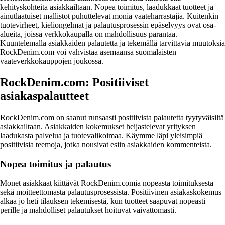
kehityskohteita asiakkailtaan. Nopea toimitus, laadukkaat tuotteet ja
ainutlaatuiset mallistot puhuttelevat monia vaateharrastajia. Kuitenkin
tuotevirheet, kieliongelmat ja palautusprosessin epäselvyys ovat osa-
alueita, joissa verkkokaupalla on mahdollisuus parantaa.
Kuuntelemalla asiakkaiden palautetta ja tekemällä tarvittavia muutoksia
RockDenim.com voi vahvistaa asemaansa suomalaisten
vaateverkkokauppojen joukossa.
RockDenim.com: Positiiviset
asiakaspalautteet
RockDenim.com on saanut runsaasti positiivista palautetta tyytyväisiltä
asiakkailtaan. Asiakkaiden kokemukset heijastelevat yrityksen
laadukasta palvelua ja tuotevalikoimaa. Käymme läpi yleisimpiä
positiivisia teemoja, jotka nousivat esiin asiakkaiden kommenteista.
Nopea toimitus ja palautus
Monet asiakkaat kiittävät RockDenim.comia nopeasta toimituksesta
sekä moitteettomasta palautusprosessista. Positiivinen asiakaskokemus
alkaa jo heti tilauksen tekemisestä, kun tuotteet saapuvat nopeasti
perille ja mahdolliset palautukset hoituvat vaivattomasti.