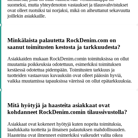
suomeksi, mutta yhteydenoton vastaukset ja tilausvahvistukset
ovat olleet ruotsiksi tai norjaksi, mikä on aiheuttanut sekavuutta
joillekin asiakkaille.
Minkälaista palautetta RockDenim.com on
saanut toimitusten kestosta ja tarkkuudesta?
Asiakkaiden mukaan RockDenim.comin toimituksissa on ollut
muutamia poikkeuksia odotettuun, esimerkiksi toimituksen
kestäessä odotettua pidempään. Toimitusten tarkkuus ja
tuotteiden vastaavuus kuvauksiin ovat olleet pääosin hyviä,
vaikka muutamissa tapauksissa väreissä on ollut epätarkkuuksia.
Mitä hyötyjä ja haasteita asiakkaat ovat
kohdanneet RockDenim.comin tilaussivustolla?
Asiakkaat ovat kokeneet hyötyjä kuten nopeita toimituksia,
laadukkaita tuotteita ja ilmaisen palautuksen mahdollisuuden.
Haasteina ovat ilmenneet esimerkiksi vaikeudet valita oikea