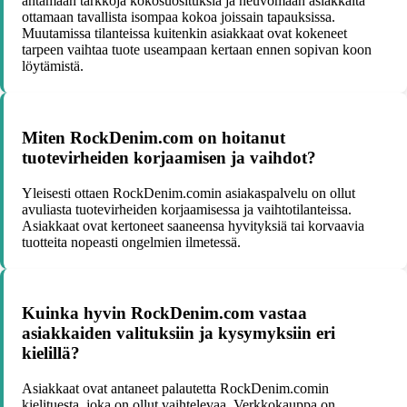
antamaan tarkkoja kokosuosituksia ja neuvomaan asiakkaita
ottamaan tavallista isompaa kokoa joissain tapauksissa.
Muutamissa tilanteissa kuitenkin asiakkaat ovat kokeneet
tarpeen vaihtaa tuote useampaan kertaan ennen sopivan koon
löytämistä.
Miten RockDenim.com on hoitanut
tuotevirheiden korjaamisen ja vaihdot?
Yleisesti ottaen RockDenim.comin asiakaspalvelu on ollut
avuliasta tuotevirheiden korjaamisessa ja vaihtotilanteissa.
Asiakkaat ovat kertoneet saaneensa hyvityksiä tai korvaavia
tuotteita nopeasti ongelmien ilmetessä.
Kuinka hyvin RockDenim.com vastaa
asiakkaiden valituksiin ja kysymyksiin eri
kielillä?
Asiakkaat ovat antaneet palautetta RockDenim.comin
kielituesta, joka on ollut vaihtelevaa. Verkkokauppa on