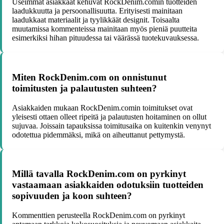
Useimmat asiakkaat kehuvat RockDenim.comin tuotteiden
laadukkuutta ja persoonallisuutta. Erityisesti mainitaan
laadukkaat materiaalit ja tyylikkäät designit. Toisaalta
muutamissa kommenteissa mainitaan myös pieniä puutteita
esimerkiksi hihan pituudessa tai väärässä tuotekuvauksessa.
Miten RockDenim.com on onnistunut
toimitusten ja palautusten suhteen?
Asiakkaiden mukaan RockDenim.comin toimitukset ovat
yleisesti ottaen olleet ripeitä ja palautusten hoitaminen on ollut
sujuvaa. Joissain tapauksissa toimitusaika on kuitenkin venynyt
odotettua pidemmäksi, mikä on aiheuttanut pettymystä.
Millä tavalla RockDenim.com on pyrkinyt
vastaamaan asiakkaiden odotuksiin tuotteiden
sopivuuden ja koon suhteen?
Kommenttien perusteella RockDenim.com on pyrkinyt