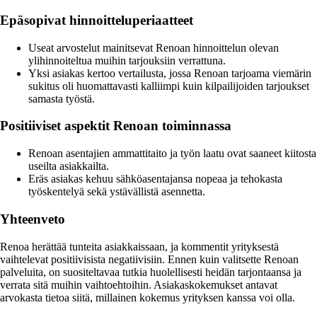
Epäsopivat hinnoitteluperiaatteet
Useat arvostelut mainitsevat Renoan hinnoittelun olevan
ylihinnoiteltua muihin tarjouksiin verrattuna.
Yksi asiakas kertoo vertailusta, jossa Renoan tarjoama viemärin
sukitus oli huomattavasti kalliimpi kuin kilpailijoiden tarjoukset
samasta työstä.
Positiiviset aspektit Renoan toiminnassa
Renoan asentajien ammattitaito ja työn laatu ovat saaneet kiitosta
useilta asiakkailta.
Eräs asiakas kehuu sähköasentajansa nopeaa ja tehokasta
työskentelyä sekä ystävällistä asennetta.
Yhteenveto
Renoa herättää tunteita asiakkaissaan, ja kommentit yrityksestä
vaihtelevat positiivisista negatiivisiin. Ennen kuin valitsette Renoan
palveluita, on suositeltavaa tutkia huolellisesti heidän tarjontaansa ja
verrata sitä muihin vaihtoehtoihin. Asiakaskokemukset antavat
arvokasta tietoa siitä, millainen kokemus yrityksen kanssa voi olla.