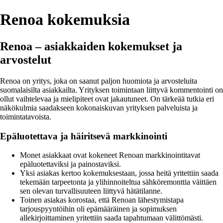
Renoa kokemuksia
Renoa – asiakkaiden kokemukset ja
arvostelut
Renoa on yritys, joka on saanut paljon huomiota ja arvosteluita
suomalaisilta asiakkailta. Yrityksen toimintaan liittyvä kommentointi on
ollut vaihtelevaa ja mielipiteet ovat jakautuneet. On tärkeää tutkia eri
näkökulmia saadakseen kokonaiskuvan yrityksen palveluista ja
toimintatavoista.
Epäluotettava ja häiritsevä markkinointi
Monet asiakkaat ovat kokeneet Renoan markkinointitavat
epäluotettaviksi ja painostaviksi.
Yksi asiakas kertoo kokemuksestaan, jossa heitä yritettiin saada
tekemään tarpeetonta ja ylihinnoiteltua sähköremonttia väittäen
sen olevan turvallisuuteen liittyvä hätätilanne.
Toinen asiakas korostaa, että Renoan lähestymistapa
tarjouspyyntöihin oli epämääräinen ja sopimuksen
allekirjoittaminen yritettiin saada tapahtumaan välittömästi.