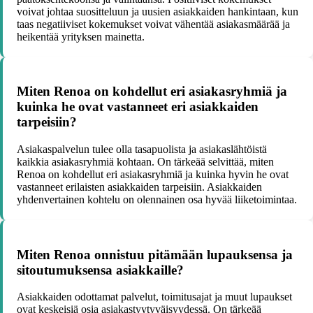
voivat johtaa suositteluun ja uusien asiakkaiden hankintaan, kun
taas negatiiviset kokemukset voivat vähentää asiakasmäärää ja
heikentää yrityksen mainetta.
Miten Renoa on kohdellut eri asiakasryhmiä ja
kuinka he ovat vastanneet eri asiakkaiden
tarpeisiin?
Asiakaspalvelun tulee olla tasapuolista ja asiakaslähtöistä
kaikkia asiakasryhmiä kohtaan. On tärkeää selvittää, miten
Renoa on kohdellut eri asiakasryhmiä ja kuinka hyvin he ovat
vastanneet erilaisten asiakkaiden tarpeisiin. Asiakkaiden
yhdenvertainen kohtelu on olennainen osa hyvää liiketoimintaa.
Miten Renoa onnistuu pitämään lupauksensa ja
sitoutumuksensa asiakkaille?
Asiakkaiden odottamat palvelut, toimitusajat ja muut lupaukset
ovat keskeisiä osia asiakastyytyväisyydessä. On tärkeää