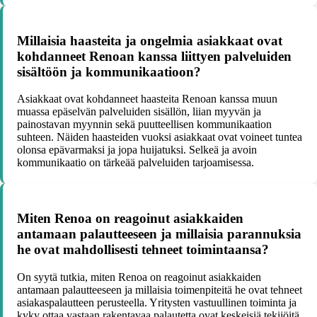
Millaisia haasteita ja ongelmia asiakkaat ovat
kohdanneet Renoan kanssa liittyen palveluiden
sisältöön ja kommunikaatioon?
Asiakkaat ovat kohdanneet haasteita Renoan kanssa muun
muassa epäselvän palveluiden sisällön, liian myyvän ja
painostavan myynnin sekä puutteellisen kommunikaation
suhteen. Näiden haasteiden vuoksi asiakkaat ovat voineet tuntea
olonsa epävarmaksi ja jopa huijatuksi. Selkeä ja avoin
kommunikaatio on tärkeää palveluiden tarjoamisessa.
Miten Renoa on reagoinut asiakkaiden
antamaan palautteeseen ja millaisia parannuksia
he ovat mahdollisesti tehneet toimintaansa?
On syytä tutkia, miten Renoa on reagoinut asiakkaiden
antamaan palautteeseen ja millaisia toimenpiteitä he ovat tehneet
asiakaspalautteen perusteella. Yritysten vastuullinen toiminta ja
kyky ottaa vastaan rakentavaa palautetta ovat keskeisiä tekijöitä