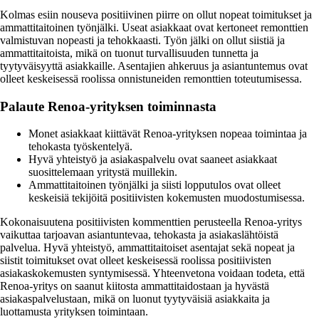
Kolmas esiin nouseva positiivinen piirre on ollut nopeat toimitukset ja
ammattitaitoinen työnjälki. Useat asiakkaat ovat kertoneet remonttien
valmistuvan nopeasti ja tehokkaasti. Työn jälki on ollut siistiä ja
ammattitaitoista, mikä on tuonut turvallisuuden tunnetta ja
tyytyväisyyttä asiakkaille. Asentajien ahkeruus ja asiantuntemus ovat
olleet keskeisessä roolissa onnistuneiden remonttien toteutumisessa.
Palaute Renoa-yrityksen toiminnasta
Monet asiakkaat kiittävät Renoa-yrityksen nopeaa toimintaa ja
tehokasta työskentelyä.
Hyvä yhteistyö ja asiakaspalvelu ovat saaneet asiakkaat
suosittelemaan yritystä muillekin.
Ammattitaitoinen työnjälki ja siisti lopputulos ovat olleet
keskeisiä tekijöitä positiivisten kokemusten muodostumisessa.
Kokonaisuutena positiivisten kommenttien perusteella Renoa-yritys
vaikuttaa tarjoavan asiantuntevaa, tehokasta ja asiakaslähtöistä
palvelua. Hyvä yhteistyö, ammattitaitoiset asentajat sekä nopeat ja
siistit toimitukset ovat olleet keskeisessä roolissa positiivisten
asiakaskokemusten syntymisessä. Yhteenvetona voidaan todeta, että
Renoa-yritys on saanut kiitosta ammattitaidostaan ja hyvästä
asiakaspalvelustaan, mikä on luonut tyytyväisiä asiakkaita ja
luottamusta yrityksen toimintaan.