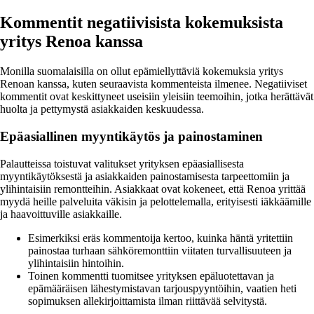
Kommentit negatiivisista kokemuksista
yritys Renoa kanssa
Monilla suomalaisilla on ollut epämiellyttäviä kokemuksia yritys
Renoan kanssa, kuten seuraavista kommenteista ilmenee. Negatiiviset
kommentit ovat keskittyneet useisiin yleisiin teemoihin, jotka herättävät
huolta ja pettymystä asiakkaiden keskuudessa.
Epäasiallinen myyntikäytös ja painostaminen
Palautteissa toistuvat valitukset yrityksen epäasiallisesta
myyntikäytöksestä ja asiakkaiden painostamisesta tarpeettomiin ja
ylihintaisiin remontteihin. Asiakkaat ovat kokeneet, että Renoa yrittää
myydä heille palveluita väkisin ja pelottelemalla, erityisesti iäkkäämille
ja haavoittuville asiakkaille.
Esimerkiksi eräs kommentoija kertoo, kuinka häntä yritettiin
painostaa turhaan sähköremonttiin viitaten turvallisuuteen ja
ylihintaisiin hintoihin.
Toinen kommentti tuomitsee yrityksen epäluotettavan ja
epämääräisen lähestymistavan tarjouspyyntöihin, vaatien heti
sopimuksen allekirjoittamista ilman riittävää selvitystä.