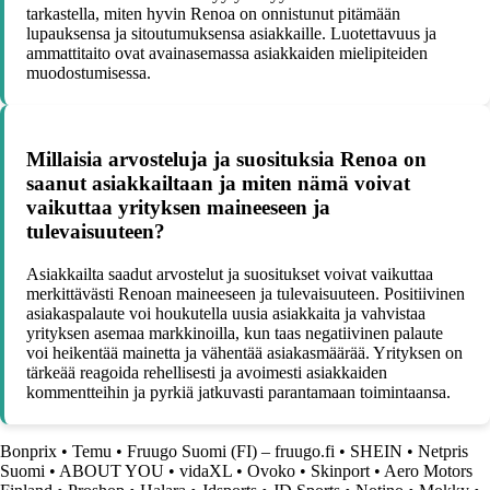
tarkastella, miten hyvin Renoa on onnistunut pitämään
lupauksensa ja sitoutumuksensa asiakkaille. Luotettavuus ja
ammattitaito ovat avainasemassa asiakkaiden mielipiteiden
muodostumisessa.
Millaisia arvosteluja ja suosituksia Renoa on
saanut asiakkailtaan ja miten nämä voivat
vaikuttaa yrityksen maineeseen ja
tulevaisuuteen?
Asiakkailta saadut arvostelut ja suositukset voivat vaikuttaa
merkittävästi Renoan maineeseen ja tulevaisuuteen. Positiivinen
asiakaspalaute voi houkutella uusia asiakkaita ja vahvistaa
yrityksen asemaa markkinoilla, kun taas negatiivinen palaute
voi heikentää mainetta ja vähentää asiakasmäärää. Yrityksen on
tärkeää reagoida rehellisesti ja avoimesti asiakkaiden
kommentteihin ja pyrkiä jatkuvasti parantamaan toimintaansa.
Bonprix
•
Temu
•
Fruugo Suomi (FI) – fruugo.fi
•
SHEIN
•
Netpris
Suomi
•
ABOUT YOU
•
vidaXL
•
Ovoko
•
Skinport
•
Aero Motors