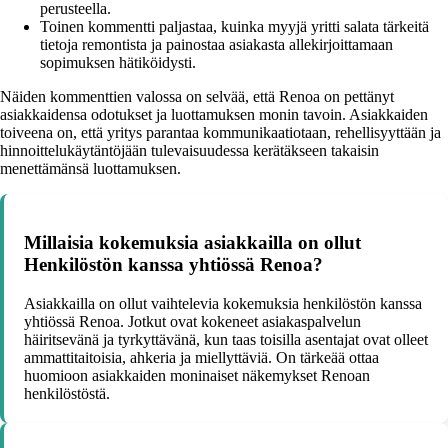
perusteella.
Toinen kommentti paljastaa, kuinka myyjä yritti salata tärkeitä
tietoja remontista ja painostaa asiakasta allekirjoittamaan
sopimuksen hätiköidysti.
Näiden kommenttien valossa on selvää, että Renoa on pettänyt
asiakkaidensa odotukset ja luottamuksen monin tavoin. Asiakkaiden
toiveena on, että yritys parantaa kommunikaatiotaan, rehellisyyttään ja
hinnoittelukäytäntöjään tulevaisuudessa kerätäkseen takaisin
menettämänsä luottamuksen.
Millaisia kokemuksia asiakkailla on ollut
Henkilöstön kanssa yhtiössä Renoa?
Asiakkailla on ollut vaihtelevia kokemuksia henkilöstön kanssa
yhtiössä Renoa. Jotkut ovat kokeneet asiakaspalvelun
häiritsevänä ja tyrkyttävänä, kun taas toisilla asentajat ovat olleet
ammattitaitoisia, ahkeria ja miellyttäviä. On tärkeää ottaa
huomioon asiakkaiden moninaiset näkemykset Renoan
henkilöstöstä.