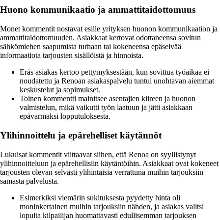
Huono kommunikaatio ja ammattitaidottomuus
Monet kommentit nostavat esille yrityksen huonon kommunikaation ja
ammattitaidottomuuden. Asiakkaat kertovat odottaneensa sovitun
sähkömiehen saapumista turhaan tai kokeneensa epäselvää
informaatiota tarjousten sisällöistä ja hinnoista.
Eräs asiakas kertoo pettymyksestään, kun sovittua työaikaa ei
noudatettu ja Renoan asiakaspalvelu tuntui unohtavan aiemmat
keskustelut ja sopimukset.
Toinen kommentti mainitsee asentajien kiireen ja huonon
valmistelun, mikä vaikutti työn laatuun ja jätti asiakkaan
epävarmaksi lopputuloksesta.
Ylihinnoittelu ja epärehelliset käytännöt
Lukuisat kommentit viittaavat siihen, että Renoa on syyllistynyt
ylihinnoitteluun ja epärehellisiin käytäntöihin. Asiakkaat ovat kokeneet
tarjousten olevan selvästi ylihintaisia verrattuna muihin tarjouksiin
samasta palvelusta.
Esimerkiksi viemärin sukituksesta pyydetty hinta oli
moninkertainen muihin tarjouksiin nähden, ja asiakas valitsi
lopulta kilpailijan huomattavasti edullisemman tarjouksen