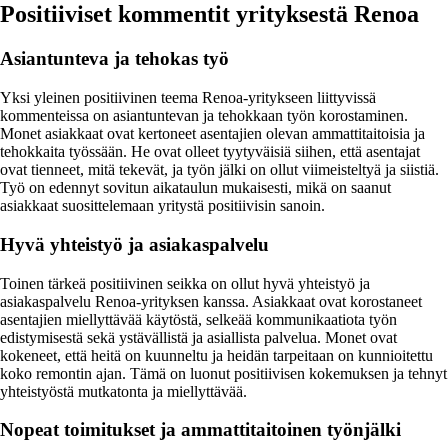
Positiiviset kommentit yrityksestä Renoa
Asiantunteva ja tehokas työ
Yksi yleinen positiivinen teema Renoa-yritykseen liittyvissä
kommenteissa on asiantuntevan ja tehokkaan työn korostaminen.
Monet asiakkaat ovat kertoneet asentajien olevan ammattitaitoisia ja
tehokkaita työssään. He ovat olleet tyytyväisiä siihen, että asentajat
ovat tienneet, mitä tekevät, ja työn jälki on ollut viimeisteltyä ja siistiä.
Työ on edennyt sovitun aikataulun mukaisesti, mikä on saanut
asiakkaat suosittelemaan yritystä positiivisin sanoin.
Hyvä yhteistyö ja asiakaspalvelu
Toinen tärkeä positiivinen seikka on ollut hyvä yhteistyö ja
asiakaspalvelu Renoa-yrityksen kanssa. Asiakkaat ovat korostaneet
asentajien miellyttävää käytöstä, selkeää kommunikaatiota työn
edistymisestä sekä ystävällistä ja asiallista palvelua. Monet ovat
kokeneet, että heitä on kuunneltu ja heidän tarpeitaan on kunnioitettu
koko remontin ajan. Tämä on luonut positiivisen kokemuksen ja tehnyt
yhteistyöstä mutkatonta ja miellyttävää.
Nopeat toimitukset ja ammattitaitoinen työnjälki