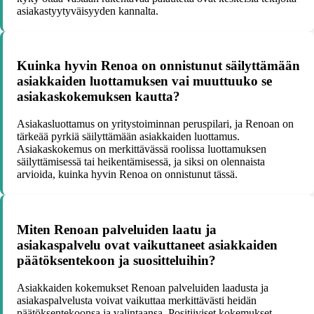
asiakastyytyväisyyden kannalta.
Kuinka hyvin Renoa on onnistunut säilyttämään
asiakkaiden luottamuksen vai muuttuuko se
asiakaskokemuksen kautta?
Asiakasluottamus on yritystoiminnan peruspilari, ja Renoan on
tärkeää pyrkiä säilyttämään asiakkaiden luottamus.
Asiakaskokemus on merkittävässä roolissa luottamuksen
säilyttämisessä tai heikentämisessä, ja siksi on olennaista
arvioida, kuinka hyvin Renoa on onnistunut tässä.
Miten Renoan palveluiden laatu ja
asiakaspalvelu ovat vaikuttaneet asiakkaiden
päätöksentekoon ja suositteluihin?
Asiakkaiden kokemukset Renoan palveluiden laadusta ja
asiakaspalvelusta voivat vaikuttaa merkittävästi heidän
päätöksentekoonsa ja valintaansa. Positiiviset kokemukset