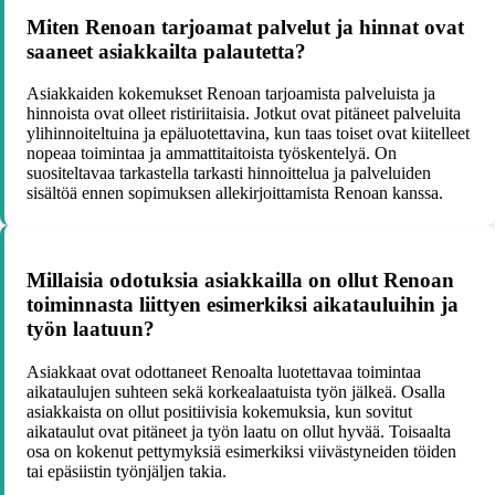
Miten Renoan tarjoamat palvelut ja hinnat ovat
saaneet asiakkailta palautetta?
Asiakkaiden kokemukset Renoan tarjoamista palveluista ja
hinnoista ovat olleet ristiriitaisia. Jotkut ovat pitäneet palveluita
ylihinnoiteltuina ja epäluotettavina, kun taas toiset ovat kiitelleet
nopeaa toimintaa ja ammattitaitoista työskentelyä. On
suositeltavaa tarkastella tarkasti hinnoittelua ja palveluiden
sisältöä ennen sopimuksen allekirjoittamista Renoan kanssa.
Millaisia odotuksia asiakkailla on ollut Renoan
toiminnasta liittyen esimerkiksi aikatauluihin ja
työn laatuun?
Asiakkaat ovat odottaneet Renoalta luotettavaa toimintaa
aikataulujen suhteen sekä korkealaatuista työn jälkeä. Osalla
asiakkaista on ollut positiivisia kokemuksia, kun sovitut
aikataulut ovat pitäneet ja työn laatu on ollut hyvää. Toisaalta
osa on kokenut pettymyksiä esimerkiksi viivästyneiden töiden
tai epäsiistin työnjäljen takia.