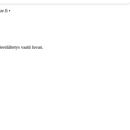
ue.fi
•
leenlähetys vaatii luvan.