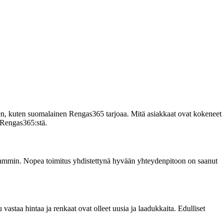
inen, kuten suomalainen Rengas365 tarjoaa. Mitä asiakkaat ovat kokeneet
 Rengas365:stä.
nopeammin. Nopea toimitus yhdistettynä hyvään yhteydenpitoon on saanut
staa hintaa ja renkaat ovat olleet uusia ja laadukkaita. Edulliset