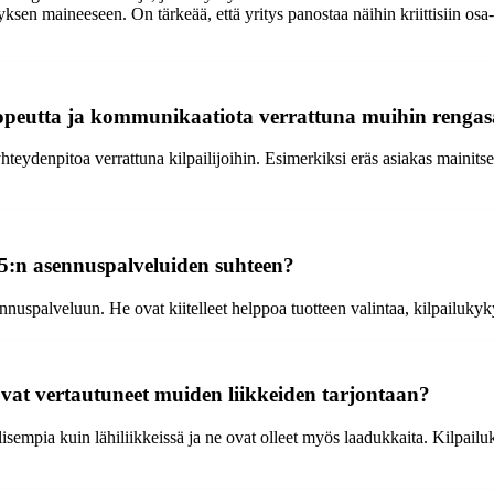
yksen maineeseen. On tärkeää, että yritys panostaa näihin kriittisiin o
opeutta ja kommunikaatiota verrattuna muihin rengasa
teydenpitoa verrattuna kilpailijoihin. Esimerkiksi eräs asiakas mainit
65:n asennuspalveluiden suhteen?
uspalveluun. He ovat kiitelleet helppoa tuotteen valintaa, kilpailukykyi
vat vertautuneet muiden liikkeiden tarjontaan?
sempia kuin lähiliikkeissä ja ne ovat olleet myös laadukkaita. Kilpailu