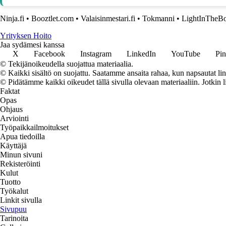
Ninja.fi
•
Booztlet.com
•
Valaisinmestari.fi
•
Tokmanni
•
LightInTheB
Yrityksen Hoito
Jaa sydämesi kanssa
X
Facebook
Instagram
LinkedIn
YouTube
Pin
© Tekijänoikeudella suojattua materiaalia.
© Kaikki sisältö on suojattu. Saatamme ansaita rahaa, kun napsautat lin
© Pidätämme kaikki oikeudet tällä sivulla olevaan materiaaliin. Jotkin l
Faktat
Opas
Ohjaus
Arviointi
Työpaikkailmoitukset
Apua tiedoilla
Käyttäjä
Minun sivuni
Rekisteröinti
Kulut
Tuotto
Työkalut
Linkit sivulla
Sivupuu
Tarinoita