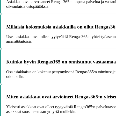
Asiakkaat ovat arvostaneet Rengas365:n nopeaa palvelua ja vastauksi
oikeanlaisia ostopäätöksiä.
Millaisia kokemuksia asiakkailla on ollut Rengas36
Useat asiakkaat ovat olleet tyytyväisiä Rengas365:n yhteistyöasennus
ammattitaitoisia.
Kuinka hyvin Rengas365 on onnistunut vastaamaan 
Osa asiakkaista on kokenut pettymyksenä Rengas365:n toimitusajan 
odotuksiin.
Miten asiakkaat ovat arvioineet Rengas365:n yleis
Yleisesti asiakkaat ovat olleet tyytyväisiä Rengas365:n palvelutasoo
asiakkaat suosittelemaan yritystä muillekin.