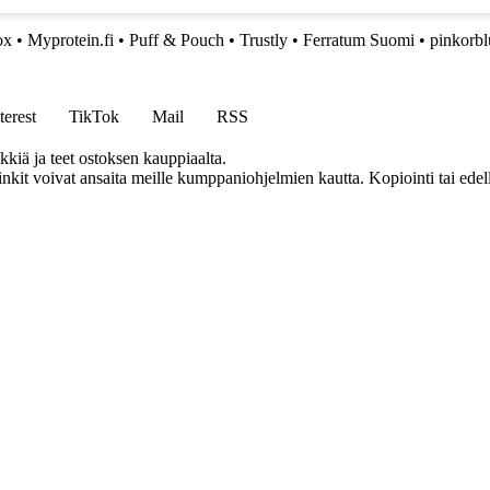
ox
•
Myprotein.fi
•
Puff & Pouch
•
Trustly
•
Ferratum Suomi
•
pinkorbl
terest
TikTok
Mail
RSS
kkiä ja teet ostoksen kauppiaalta.
inkit voivat ansaita meille kumppaniohjelmien kautta. Kopiointi tai edel