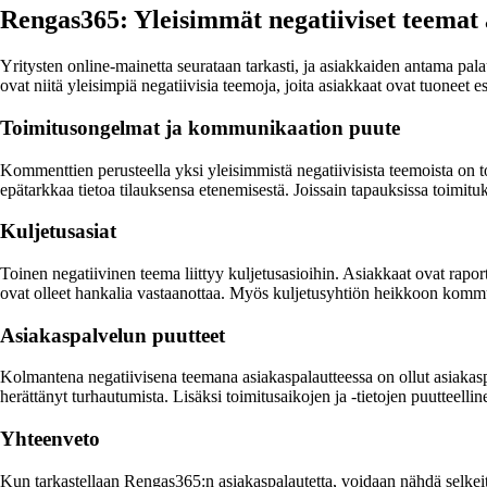
Rengas365: Yleisimmät negatiiviset teemat 
Yritysten online-mainetta seurataan tarkasti, ja asiakkaiden antama pala
ovat niitä yleisimpiä negatiivisia teemoja, joita asiakkaat ovat tuoneet es
Toimitusongelmat ja kommunikaation puute
Kommenttien perusteella yksi yleisimmistä negatiivisista teemoista on 
epätarkkaa tietoa tilauksensa etenemisestä. Joissain tapauksissa toimit
Kuljetusasiat
Toinen negatiivinen teema liittyy kuljetusasioihin. Asiakkaat ovat rapor
ovat olleet hankalia vastaanottaa. Myös kuljetusyhtiön heikkoon kommu
Asiakaspalvelun puutteet
Kolmantena negatiivisena teemana asiakaspalautteessa on ollut asiakaspa
herättänyt turhautumista. Lisäksi toimitusaikojen ja -tietojen puutteel
Yhteenveto
Kun tarkastellaan Rengas365:n asiakaspalautetta, voidaan nähdä selkeitä 