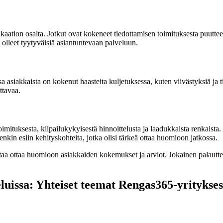
tion osalta. Jotkut ovat kokeneet tiedottamisen toimituksesta puutteelli
t olleet tyytyväisiä asiantuntevaan palveluun.
Osa asiakkaista on kokenut haasteita kuljetuksessa, kuten viivästyksiä ja t
ttavaa.
ituksesta, kilpailukykyisestä hinnoittelusta ja laadukkaista renkaista. 
enkin esiin kehityskohteita, jotka olisi tärkeä ottaa huomioon jatkossa.
aa ottaa huomioon asiakkaiden kokemukset ja arviot. Jokainen palautteen
luissa: Yhteiset teemat Rengas365-yritykses