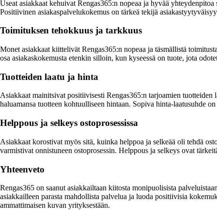
Useat asiakkaat kehuivat Rengas365:n nopeaa ja hyvää yhteydenpitoa sekä
Positiivinen asiakaspalvelukokemus on tärkeä tekijä asiakastyytyväisy
Toimituksen tehokkuus ja tarkkuus
Monet asiakkaat kiittelivät Rengas365:n nopeaa ja täsmällistä toimitust
osa asiakaskokemusta etenkin silloin, kun kyseessä on tuote, jota odoteta
Tuotteiden laatu ja hinta
Asiakkaat mainitsivat positiivisesti Rengas365:n tarjoamien tuotteiden la
haluamansa tuotteen kohtuulliseen hintaan. Sopiva hinta-laatusuhde on 
Helppous ja selkeys ostoprosessissa
Asiakkaat korostivat myös sitä, kuinka helppoa ja selkeää oli tehdä osto
varmistivat onnistuneen ostoprosessin. Helppous ja selkeys ovat tärkeit
Yhteenveto
Rengas365 on saanut asiakkailtaan kiitosta monipuolisista palveluistaan, 
asiakkailleen parasta mahdollista palvelua ja luoda positiivisia kokemuk
ammattimaisen kuvan yrityksestään.