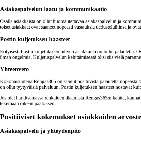
Asiakaspalvelun laatu ja kommunikaatio
Osalla asiakkaista on ollut huomautettavaa asiakaspalvelun ja kommunikaa
toiset asiakkaat ovat saaneet nopeasti vastauksia tiedusteluihinsa ja ova
Postin kuljetuksen haasteet
Erityisesti Postin kuljetukseen liittyen asiakkailta on tullut palautetta. 
ilman ongelmia. Kuljetuspalvelun kehittämisessä olisi siis vielä paranne
Yhteenveto
Kokonaisuutena Rengas365 on saanut positiivista palautetta nopeasta toim
on ollut tyytyväisiä palveluun. Postin kuljetuksen haasteet nostavat kuit
Jos olet harkitsemassa renkaiden tilaamista Rengas365:n kautta, kannatt
tekemään oikean päätöksen.
Positiiviset kokemukset asiakkaiden arvoste
Asiakaspalvelu ja yhteydenpito