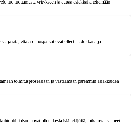
elu luo luottamusta yritykseen ja auttaa asiakkaita tekemään
a ja sitä, että asennuspaikat ovat olleet laadukkaita ja
rantamaan toimitusprosessiaan ja vastaamaan paremmin asiakkaiden
htuuhintaisuus ovat olleet keskeisiä tekijöitä, jotka ovat saaneet