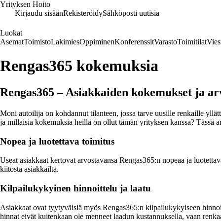
Yrityksen Hoito
Kirjaudu sisään
Rekisteröidy
Sähköposti uutisia
Luokat
Asemat
Toimisto
Lakimies
Oppiminen
Konferenssit
Varasto
Toimitilat
Vies
Rengas365 kokemuksia
Rengas365 – Asiakkaiden kokemukset ja ar
Moni autoilija on kohdannut tilanteen, jossa tarve uusille renkaille y
ja millaisia kokemuksia heillä on ollut tämän yrityksen kanssa? Tässä
Nopea ja luotettava toimitus
Useat asiakkaat kertovat arvostavansa Rengas365:n nopeaa ja luotettava
kiitosta asiakkailta.
Kilpailukykyinen hinnoittelu ja laatu
Asiakkaat ovat tyytyväisiä myös Rengas365:n kilpailukykyiseen hinnoitt
hinnat eivät kuitenkaan ole menneet laadun kustannuksella, vaan renkaat