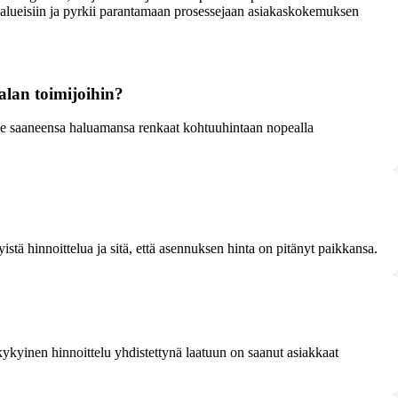
sa-alueisiin ja pyrkii parantamaan prosessejaan asiakaskokemuksen
lan toimijoihin?
see saaneensa haluamansa renkaat kohtuuhintaan nopealla
stä hinnoittelua ja sitä, että asennuksen hinta on pitänyt paikkansa.
kykyinen hinnoittelu yhdistettynä laatuun on saanut asiakkaat