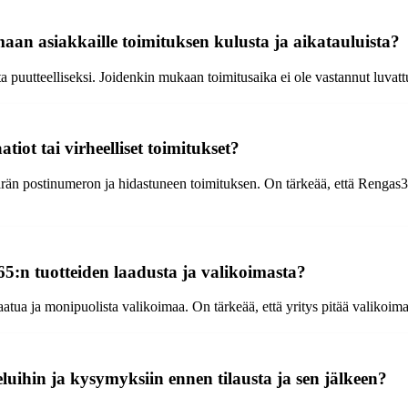
an asiakkaille toimituksen kulusta ja aikatauluista?
uutteelliseksi. Joidenkin mukaan toimitusaika ei ole vastannut luvattua, 
iot tai virheelliset toimitukset?
rän postinumeron ja hidastuneen toimituksen. On tärkeää, että Rengas3
65:n tuotteiden laadusta ja valikoimasta?
a ja monipuolista valikoimaa. On tärkeää, että yritys pitää valikoimansa
uihin ja kysymyksiin ennen tilausta ja sen jälkeen?