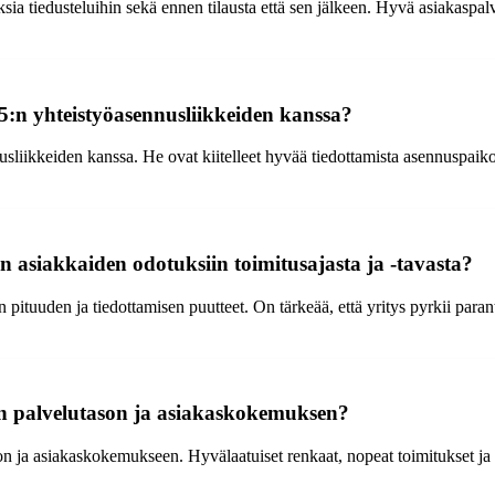
a tiedusteluihin sekä ennen tilausta että sen jälkeen. Hyvä asiakaspalv
5:n yhteistyöasennusliikkeiden kanssa?
liikkeiden kanssa. He ovat kiitelleet hyvää tiedottamista asennuspaikoist
asiakkaiden odotuksiin toimitusajasta ja -tavasta?
pituuden ja tiedottamisen puutteet. On tärkeää, että yritys pyrkii pa
en palvelutason ja asiakaskokemuksen?
n ja asiakaskokemukseen. Hyvälaatuiset renkaat, nopeat toimitukset ja ko