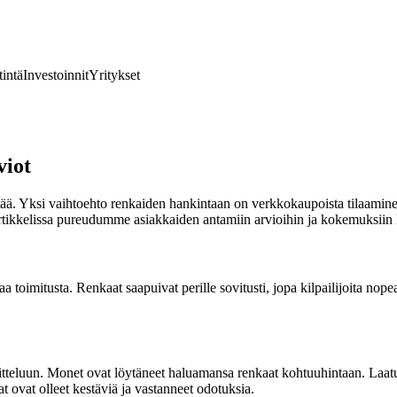
tintä
Investoinnit
Yritykset
viot
llättää. Yksi vaihtoehto renkaiden hankintaan on verkkokaupoista tilaam
 artikkelissa pureudumme asiakkaiden antamiin arvioihin ja kokemuksiin
a toimitusta. Renkaat saapuivat perille sovitusti, jopa kilpailijoita 
eluun. Monet ovat löytäneet haluamansa renkaat kohtuuhintaan. Laatu va
 ovat olleet kestäviä ja vastanneet odotuksia.