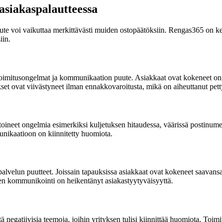
asiakaspalautteessa
ute voi vaikuttaa merkittävästi muiden ostopäätöksiin. Rengas365 on kerä
iin.
toimitusongelmat ja kommunikaation puute. Asiakkaat ovat kokeneet onge
ukset ovat viivästyneet ilman ennakkovaroitusta, mikä on aiheuttanut pet
toineet ongelmia esimerkiksi kuljetuksen hitaudessa, väärissä postinumero
nikaatioon on kiinnitetty huomiota.
lvelun puutteet. Joissain tapauksissa asiakkaat ovat kokeneet saavansa h
linen kommunikointi on heikentänyt asiakastyytyväisyyttä.
negatiivisia teemoja, joihin yrityksen tulisi kiinnittää huomiota. Toimi