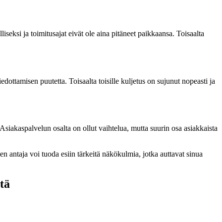
seksi ja toimitusajat eivät ole aina pitäneet paikkaansa. Toisaalta
iedottamisen puutetta. Toisaalta toisille kuljetus on sujunut nopeasti ja
Asiakaspalvelun osalta on ollut vaihtelua, mutta suurin osa asiakkaista
 antaja voi tuoda esiin tärkeitä näkökulmia, jotka auttavat sinua
tä