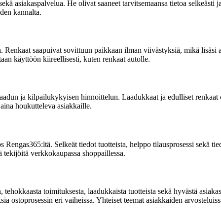
 asiakaspalvelua. He olivat saaneet tarvitsemaansa tietoa selkeästi ja n
yden kannalta.
a. Renkaat saapuivat sovittuun paikkaan ilman viivästyksiä, mikä lisäsi
an käyttöön kiireellisesti, kuten renkaat autolle.
adun ja kilpailukykyisen hinnoittelun. Laadukkaat ja edulliset renkaat oli
aina houkutteleva asiakkaille.
s Rengas365:ltä. Selkeät tiedot tuotteista, helppo tilausprosessi sekä ti
ä tekijöitä verkkokaupassa shoppaillessa.
tehokkaasta toimituksesta, laadukkaista tuotteista sekä hyvästä asiakaspa
sia ostoprosessin eri vaiheissa. Yhteiset teemat asiakkaiden arvosteluis