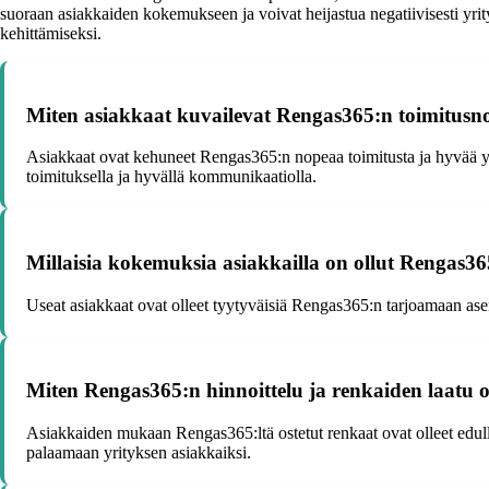
suoraan asiakkaiden kokemukseen ja voivat heijastua negatiivisesti yrit
kehittämiseksi.
Miten asiakkaat kuvailevat Rengas365:n toimitusn
Asiakkaat ovat kehuneet Rengas365:n nopeaa toimitusta ja hyvää yh
toimituksella ja hyvällä kommunikaatiolla.
Millaisia kokemuksia asiakkailla on ollut Rengas3
Useat asiakkaat ovat olleet tyytyväisiä Rengas365:n tarjoamaan asenn
Miten Rengas365:n hinnoittelu ja renkaiden laatu o
Asiakkaiden mukaan Rengas365:ltä ostetut renkaat ovat olleet edulli
palaamaan yrityksen asiakkaiksi.