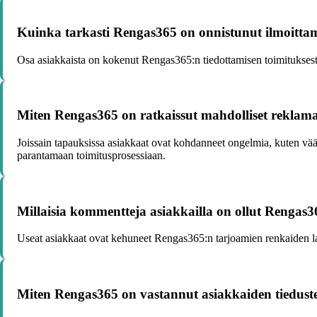
Kuinka tarkasti Rengas365 on onnistunut ilmoittama
Osa asiakkaista on kokenut Rengas365:n tiedottamisen toimituksesta p
Miten Rengas365 on ratkaissut mahdolliset reklamaat
Joissain tapauksissa asiakkaat ovat kohdanneet ongelmia, kuten vää
parantamaan toimitusprosessiaan.
Millaisia kommentteja asiakkailla on ollut Rengas3
Useat asiakkaat ovat kehuneet Rengas365:n tarjoamien renkaiden laatu
Miten Rengas365 on vastannut asiakkaiden tiedustel