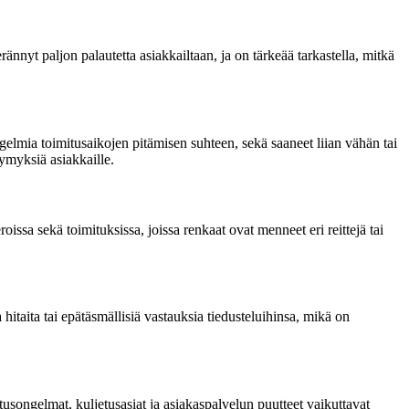
nnyt paljon palautetta asiakkailtaan, ja on tärkeää tarkastella, mitkä
lmia toimitusaikojen pitämisen suhteen, sekä saaneet liian vähän tai
tymyksiä asiakkaille.
issa sekä toimituksissa, joissa renkaat ovat menneet eri reittejä tai
itaita tai epätäsmällisiä vastauksia tiedusteluihinsa, mikä on
tusongelmat, kuljetusasiat ja asiakaspalvelun puutteet vaikuttavat