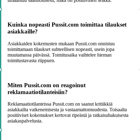
ilmaantuu säännöllisesti, mikä on positiivinen seikka.
Kuinka nopeasti Pussit.com toimittaa tilaukset
asiakkaille?
Asiakkaiden kokemusten mukaan Pussit.com onnistuu
toimittamaan tilaukset suhteellisen nopeasti, usein jopa
muutamassa päivässä. Toimitusaika vaihtelee hieman
toimitustavasta riippuen.
Miten Pussit.com on reagoinut
reklamaatiotilanteisiin?
Reklamaatiotilanteissa Pussit.com on saanut kritiikkiä
asiakkailta vaikenemisesta ja vastaamattomuudesta. Toisaalta
positiiviset kokemukset kertovat ripeästä ja ratkaisuhakuisesta
asiakaspalvelusta.