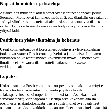
Nopeat toimitukset ja lisäetuja
Asiakkaiden mukaan tilatut tuotteet ovat saapuneet nopeasti perille
Suomeen. Monet ovat ilahtuneet myös siitä, että tilauksiin on saattanut
sisältyä ylimääräisiä tuotteita tai alennuskoodeja seuraavaa tilausta
varten. Tämä on lisännyt asiakkaiden tyytyväisyyttä ja uskollisuutta
yritystä kohtaan.
Positiivinen yleisvaikutelma ja kokemus
Useat kommentoijat ovat korostaneet positiivista yleisvaikutelmaa,
jonka ovat saaneet Pussit.comin palveluista ja tuotteista. Luottamus
yritykseen on kasvanut hyvien kokemusten myötä, ja monet ovat
ilmoittaneet aikovansa tilata tuotteita jatkossakin kyseiseltä
verkkokaupalta.
Lopuksi
Kokonaisuutena Pussit.com on saanut positiivista palautetta erityisesti
laajasta tuotevalikoimastaan, nopeasta ja ystävällisestä
asiakaspalvelusta sekä nopeista toimituksistaan. Asiakkaat ovat
arvostaneet yrityksen tarjoamia lisäetuja sekä kokonaisvaltaista
positiivista asiakaskokemusta. Tästä syystä monet ovat päätyneet
palaamaan yrityksen verkkokauppaan uudelleen ja suosittelemaan sitä