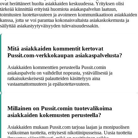
ovat herättäneet huolta asiakkaiden keskuudessa. Yrityksen olisi
tärkeää kiinnittää erityistä huomiota asiakaspalvelun laatuun,
toimitusten luotettavuuteen ja avoimeen kommunikaatioon asiakkaiden
kanssa, jotta se voi parantaa kokonaisvaltaista asiakaskokemusta ja
säilyttää asiakastyytyväisyyden tulevaisuudessakin.
Mitä asiakkaiden kommentit kertovat
Pussit.com-verkkokaupan asiakaspalvelusta?
Asiakkaiden kommenttien perusteella Pussit.comin
asiakaspalvelu on vaihdellut nopeasta, ystävällisestä ja
ratkaisukeskeisestä palautteiden käsittelyyn aina
vastaamattomuuteen ja epäluotettavuuteen.
Millainen on Pussit.comin tuotevalikoima
asiakkaiden kokemusten perusteella?
Asiakkaiden mukaan Pussit.com tarjoaa laajan ja monipuolisen
valikoiman tuotteita, erityisesti nikotiinipusseissa. Uusia tuotteita