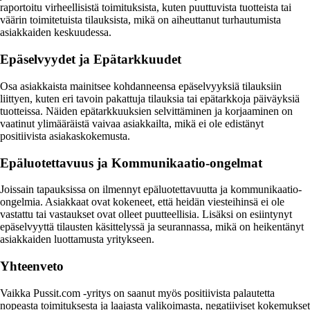
raportoitu virheellisistä toimituksista, kuten puuttuvista tuotteista tai
väärin toimitetuista tilauksista, mikä on aiheuttanut turhautumista
asiakkaiden keskuudessa.
Epäselvyydet ja Epätarkkuudet
Osa asiakkaista mainitsee kohdanneensa epäselvyyksiä tilauksiin
liittyen, kuten eri tavoin pakattuja tilauksia tai epätarkkoja päiväyksiä
tuotteissa. Näiden epätarkkuuksien selvittäminen ja korjaaminen on
vaatinut ylimääräistä vaivaa asiakkailta, mikä ei ole edistänyt
positiivista asiakaskokemusta.
Epäluotettavuus ja Kommunikaatio-ongelmat
Joissain tapauksissa on ilmennyt epäluotettavuutta ja kommunikaatio-
ongelmia. Asiakkaat ovat kokeneet, että heidän viesteihinsä ei ole
vastattu tai vastaukset ovat olleet puutteellisia. Lisäksi on esiintynyt
epäselvyyttä tilausten käsittelyssä ja seurannassa, mikä on heikentänyt
asiakkaiden luottamusta yritykseen.
Yhteenveto
Vaikka Pussit.com -yritys on saanut myös positiivista palautetta
nopeasta toimituksesta ja laajasta valikoimasta, negatiiviset kokemukset