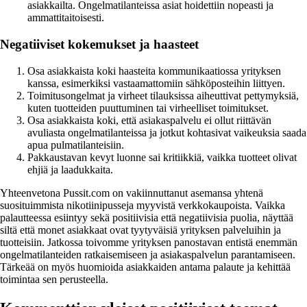
asiakkailta. Ongelmatilanteissa asiat hoidettiin nopeasti ja
ammattitaitoisesti.
Negatiiviset kokemukset ja haasteet
Osa asiakkaista koki haasteita kommunikaatiossa yrityksen
kanssa, esimerkiksi vastaamattomiin sähköposteihin liittyen.
Toimitusongelmat ja virheet tilauksissa aiheuttivat pettymyksiä,
kuten tuotteiden puuttuminen tai virheelliset toimitukset.
Osa asiakkaista koki, että asiakaspalvelu ei ollut riittävän
avuliasta ongelmatilanteissa ja jotkut kohtasivat vaikeuksia saada
apua pulmatilanteisiin.
Pakkaustavan kevyt luonne sai kritiikkiä, vaikka tuotteet olivat
ehjiä ja laadukkaita.
Yhteenvetona Pussit.com on vakiinnuttanut asemansa yhtenä
suosituimmista nikotiinipusseja myyvistä verkkokaupoista. Vaikka
palautteessa esiintyy sekä positiivisia että negatiivisia puolia, näyttää
siltä että monet asiakkaat ovat tyytyväisiä yrityksen palveluihin ja
tuotteisiin. Jatkossa toivomme yrityksen panostavan entistä enemmän
ongelmatilanteiden ratkaisemiseen ja asiakaspalvelun parantamiseen.
Tärkeää on myös huomioida asiakkaiden antama palaute ja kehittää
toimintaa sen perusteella.