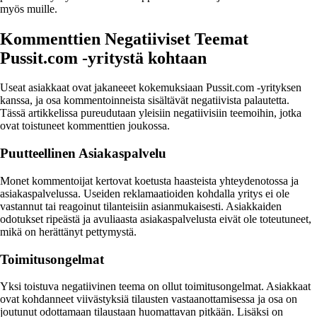
myös muille.
Kommenttien Negatiiviset Teemat
Pussit.com -yritystä kohtaan
Useat asiakkaat ovat jakaneeet kokemuksiaan Pussit.com -yrityksen
kanssa, ja osa kommentoinneista sisältävät negatiivista palautetta.
Tässä artikkelissa pureudutaan yleisiin negatiivisiin teemoihin, jotka
ovat toistuneet kommenttien joukossa.
Puutteellinen Asiakaspalvelu
Monet kommentoijat kertovat koetusta haasteista yhteydenotossa ja
asiakaspalvelussa. Useiden reklamaatioiden kohdalla yritys ei ole
vastannut tai reagoinut tilanteisiin asianmukaisesti. Asiakkaiden
odotukset ripeästä ja avuliaasta asiakaspalvelusta eivät ole toteutuneet,
mikä on herättänyt pettymystä.
Toimitusongelmat
Yksi toistuva negatiivinen teema on ollut toimitusongelmat. Asiakkaat
ovat kohdanneet viivästyksiä tilausten vastaanottamisessa ja osa on
joutunut odottamaan tilaustaan huomattavan pitkään. Lisäksi on