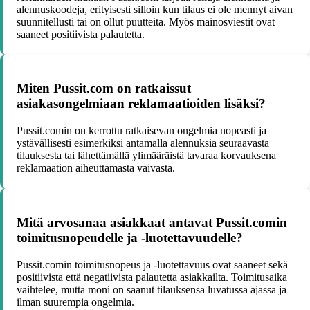
alennuskoodeja, erityisesti silloin kun tilaus ei ole mennyt aivan
suunnitellusti tai on ollut puutteita. Myös mainosviestit ovat
saaneet positiivista palautetta.
Miten Pussit.com on ratkaissut
asiakasongelmiaan reklamaatioiden lisäksi?
Pussit.comin on kerrottu ratkaisevan ongelmia nopeasti ja
ystävällisesti esimerkiksi antamalla alennuksia seuraavasta
tilauksesta tai lähettämällä ylimääräistä tavaraa korvauksena
reklamaation aiheuttamasta vaivasta.
Mitä arvosanaa asiakkaat antavat Pussit.comin
toimitusnopeudelle ja -luotettavuudelle?
Pussit.comin toimitusnopeus ja -luotettavuus ovat saaneet sekä
positiivista että negatiivista palautetta asiakkailta. Toimitusaika
vaihtelee, mutta moni on saanut tilauksensa luvatussa ajassa ja
ilman suurempia ongelmia.