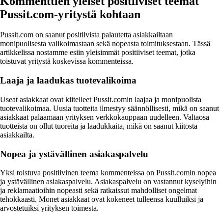
Kommenttien yleiset positiiviset teemat
Pussit.com-yritystä kohtaan
Pussit.com on saanut positiivista palautetta asiakkailtaan
monipuolisesta valikoimastaan sekä nopeasta toimituksestaan. Tässä
artikkelissa nostamme esiin yleisimmät positiiviset teemat, jotka
toistuvat yritystä koskevissa kommenteissa.
Laaja ja laadukas tuotevalikoima
Useat asiakkaat ovat kiitelleet Pussit.comin laajaa ja monipuolista
tuotevalikoimaa. Uusia tuotteita ilmestyy säännöllisesti, mikä on saanut
asiakkaat palaamaan yrityksen verkkokauppaan uudelleen. Valtaosa
tuotteista on ollut tuoreita ja laadukkaita, mikä on saanut kiitosta
asiakkailta.
Nopea ja ystävällinen asiakaspalvelu
Yksi toistuva positiivinen teema kommenteissa on Pussit.comin nopea
ja ystävällinen asiakaspalvelu. Asiakaspalvelu on vastannut kyselyihin
ja reklamaatioihin nopeasti sekä ratkaissut mahdolliset ongelmat
tehokkaasti. Monet asiakkaat ovat kokeneet tulleensa kuulluiksi ja
arvostetuiksi yrityksen toimesta.