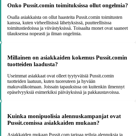
Onko Pussit.comin toimituksissa ollut ongelmia?
Osalla asiakkaista on ollut haasteita Pussit.comin toimitusten
kanssa, kuten virheellisissä lähetyksissä, puutteellisissa
toimitustiedoissa ja viivästyksissä. Toisaalta monet ovat saaneet
tilauksensa nopeasti ja ilman ongelmia.
Millainen on asiakkaiden kokemus Pussit.comin
tuotteiden laadusta?
Useimmat asiakkaat ovat olleet tyytyväisiä Pussit.comin
tuotteiden laatuun, kuten tuoreuteen ja hyvään
makuvalikoimaan. Joissain tapauksissa on kuitenkin ilmennyt
epäselvyyksiä esimerkiksi päiväyksissä ja pakkaustavoissa.
Kuinka monipuolisia alennuskampanjat ovat
Pussit.comissa asiakkaiden mukaan?
Asiakkaiden mukaan Pussit.com tarjoaa reiluja alennuksia ja