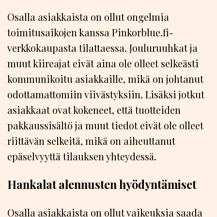
Osalla asiakkaista on ollut ongelmia
toimitusaikojen kanssa Pinkorblue.fi-
verkkokaupasta tilattaessa. Jouluruuhkat ja
muut kiireajat eivät aina ole olleet selkeästi
kommunikoitu asiakkaille, mikä on johtanut
odottamattomiin viivästyksiin. Lisäksi jotkut
asiakkaat ovat kokeneet, että tuotteiden
pakkaussisältö ja muut tiedot eivät ole olleet
riittävän selkeitä, mikä on aiheuttanut
epäselvyyttä tilauksen yhteydessä.
Hankalat alennusten hyödyntämiset
Osalla asiakkaista on ollut vaikeuksia saada