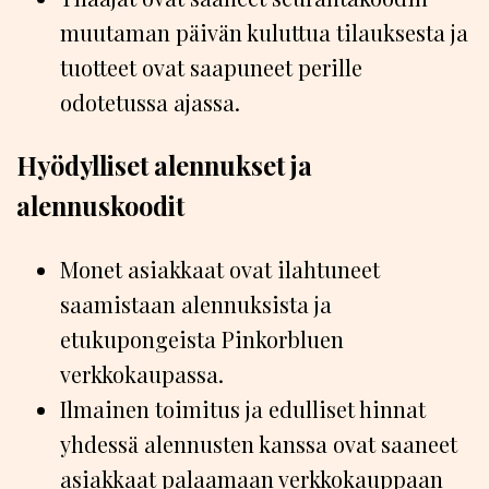
muutaman päivän kuluttua tilauksesta ja
tuotteet ovat saapuneet perille
odotetussa ajassa.
Hyödylliset alennukset ja
alennuskoodit
Monet asiakkaat ovat ilahtuneet
saamistaan alennuksista ja
etukupongeista Pinkorbluen
verkkokaupassa.
Ilmainen toimitus ja edulliset hinnat
yhdessä alennusten kanssa ovat saaneet
asiakkaat palaamaan verkkokauppaan