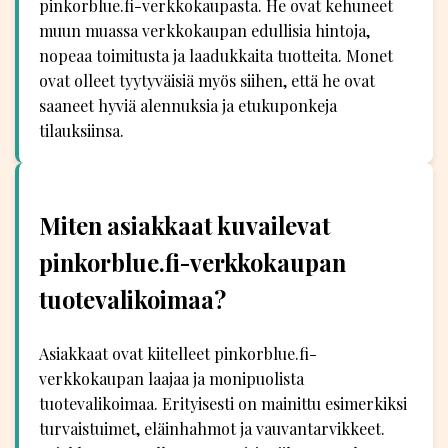
pinkorblue.fi-verkkokaupasta. He ovat kehuneet
muun muassa verkkokaupan edullisia hintoja,
nopeaa toimitusta ja laadukkaita tuotteita. Monet
ovat olleet tyytyväisiä myös siihen, että he ovat
saaneet hyviä alennuksia ja etukuponkeja
tilauksiinsa.
Miten asiakkaat kuvailevat
pinkorblue.fi-verkkokaupan
tuotevalikoimaa?
Asiakkaat ovat kiitelleet pinkorblue.fi-
verkkokaupan laajaa ja monipuolista
tuotevalikoimaa. Erityisesti on mainittu esimerkiksi
turvaistuimet, eläinhahmot ja vauvantarvikkeet.