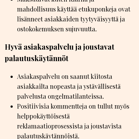
mahdollisuus käyttää etukuponkeja ovat
lisänneet asiakkaiden tyytyväisyyttä ja
ostokokemuksen sujuvuutta.
Hyvä asiakaspalvelu ja joustavat
palautuskäytännöt
Asiakaspalvelu on saanut kiitosta
asiakkailta nopeasta ja ystävällisestä
palvelusta ongelmatilanteissa.
Positiivisia kommentteja on tullut myös
helppokäyttöisestä
reklamaatioprosessista ja joustavista
palautuskäytännöistä.