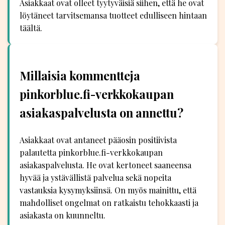
Asiakkaat ovat olleet tyytyväisiä siihen, että he ovat
löytäneet tarvitsemansa tuotteet edulliseen hintaan
täältä.
Millaisia kommentteja
pinkorblue.fi-verkkokaupan
asiakaspalvelusta on annettu?
Asiakkaat ovat antaneet pääosin positiivista
palautetta pinkorblue.fi-verkkokaupan
asiakaspalvelusta. He ovat kertoneet saaneensa
hyvää ja ystävällistä palvelua sekä nopeita
vastauksia kysymyksiinsä. On myös mainittu, että
mahdolliset ongelmat on ratkaistu tehokkaasti ja
asiakasta on kuunneltu.