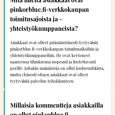
pinkorblue.fi-verkkokaupan
toimitusajoista ja -
yhteistyökumppaneista?
Asiakkaat ovat olleet pääsääntöisesti tyytyväisiä
pinkorblue.fi-verkkokaupan toimitusaikoihin ja
yhteistyökumppaneihin. He ovat kertoneet
saaneensa tilauksensa nopeasti ja luotettavasti
perille. Joitakin mainintoja on ollut jouluruuhkista,
mutta yleisesti ottaen asiakkaat ovat olleet
tyytyväisiä palvelun tehokkuuteen.
Millaisia kommentteja asiakkailla
on ollut pinkorblue.fi-