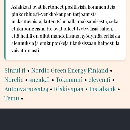
Asiakkaat ovat kertoneet positiivisia kommentteja
pinkorblue.fi-verkkokaupan tarjoamista
maksutavoista, kuten Klarnalla maksamisesta, sekä
etukupongeista. He ovat olleet tyytyväisiä siihen,
että heillä on ollut mahdollisuus hyödyntää erilaisia
alennuksia ja etukuponkeja tilauksissaan helposti ja
vaivattomasti.
Sinful.fi
•
Nordic Green Energy Finland
•
Norelie
•
sneak.fi
•
Tokmanni
•
eleven.fi
•
Autonvaraosat24
•
Riskivapaa
•
Instabank
•
Temu
•