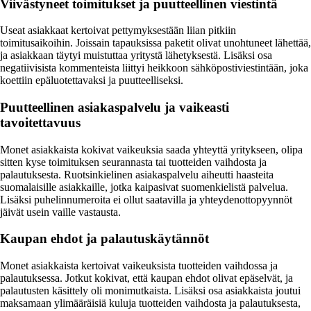
Viivästyneet toimitukset ja puutteellinen viestintä
Useat asiakkaat kertoivat pettymyksestään liian pitkiin
toimitusaikoihin. Joissain tapauksissa paketit olivat unohtuneet lähettää,
ja asiakkaan täytyi muistuttaa yritystä lähetyksestä. Lisäksi osa
negatiivisista kommenteista liittyi heikkoon sähköpostiviestintään, joka
koettiin epäluotettavaksi ja puutteelliseksi.
Puutteellinen asiakaspalvelu ja vaikeasti
tavoitettavuus
Monet asiakkaista kokivat vaikeuksia saada yhteyttä yritykseen, olipa
sitten kyse toimituksen seurannasta tai tuotteiden vaihdosta ja
palautuksesta. Ruotsinkielinen asiakaspalvelu aiheutti haasteita
suomalaisille asiakkaille, jotka kaipasivat suomenkielistä palvelua.
Lisäksi puhelinnumeroita ei ollut saatavilla ja yhteydenottopyynnöt
jäivät usein vaille vastausta.
Kaupan ehdot ja palautuskäytännöt
Monet asiakkaista kertoivat vaikeuksista tuotteiden vaihdossa ja
palautuksessa. Jotkut kokivat, että kaupan ehdot olivat epäselvät, ja
palautusten käsittely oli monimutkaista. Lisäksi osa asiakkaista joutui
maksamaan ylimääräisiä kuluja tuotteiden vaihdosta ja palautuksesta,