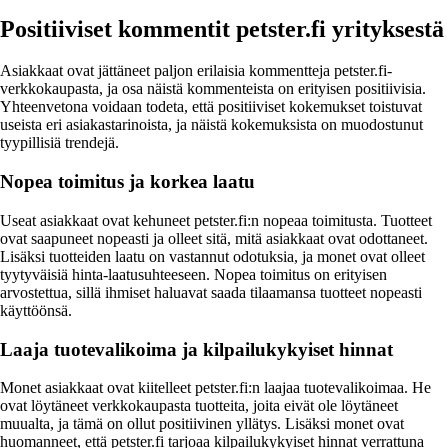
Positiiviset kommentit petster.fi yrityksestä
Asiakkaat ovat jättäneet paljon erilaisia kommentteja petster.fi-
verkkokaupasta, ja osa näistä kommenteista on erityisen positiivisia.
Yhteenvetona voidaan todeta, että positiiviset kokemukset toistuvat
useista eri asiakastarinoista, ja näistä kokemuksista on muodostunut
tyypillisiä trendejä.
Nopea toimitus ja korkea laatu
Useat asiakkaat ovat kehuneet petster.fi:n nopeaa toimitusta. Tuotteet
ovat saapuneet nopeasti ja olleet sitä, mitä asiakkaat ovat odottaneet.
Lisäksi tuotteiden laatu on vastannut odotuksia, ja monet ovat olleet
tyytyväisiä hinta-laatusuhteeseen. Nopea toimitus on erityisen
arvostettua, sillä ihmiset haluavat saada tilaamansa tuotteet nopeasti
käyttöönsä.
Laaja tuotevalikoima ja kilpailukykyiset hinnat
Monet asiakkaat ovat kiitelleet petster.fi:n laajaa tuotevalikoimaa. He
ovat löytäneet verkkokaupasta tuotteita, joita eivät ole löytäneet
muualta, ja tämä on ollut positiivinen yllätys. Lisäksi monet ovat
huomanneet, että petster.fi tarjoaa kilpailukykyiset hinnat verrattuna