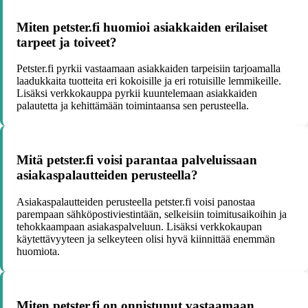
Miten petster.fi huomioi asiakkaiden erilaiset
tarpeet ja toiveet?
Petster.fi pyrkii vastaamaan asiakkaiden tarpeisiin tarjoamalla
laadukkaita tuotteita eri kokoisille ja eri rotuisille lemmikeille.
Lisäksi verkkokauppa pyrkii kuuntelemaan asiakkaiden
palautetta ja kehittämään toimintaansa sen perusteella.
Mitä petster.fi voisi parantaa palveluissaan
asiakaspalautteiden perusteella?
Asiakaspalautteiden perusteella petster.fi voisi panostaa
parempaan sähköpostiviestintään, selkeisiin toimitusaikoihin ja
tehokkaampaan asiakaspalveluun. Lisäksi verkkokaupan
käytettävyyteen ja selkeyteen olisi hyvä kiinnittää enemmän
huomiota.
Miten petster.fi on onnistunut vastaamaan