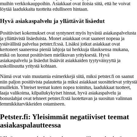
muihin verkkokauppoihin. Asiakkaat ovat iloisia siitä, että he voivat
löytää laadukkaita tuotteita edulliseen hintaan.
Hyvä asiakaspalvelu ja yllättävät lisäedut
Positiiviset kokemukset ovat syntyneet myös hyvästä asiakaspalvelusta
ja yllättävistä lisäeduista. Monet asiakkaat ovat saaneet nopeaa ja
ystävällistä palvelua petster.fi:ssä. Lisäksi jotkut asiakkaat ovat
kertoneet saaneensa pieniä lahjoja tai herkkuja tilauksensa mukana,
mikä on luonut positiivisen mielikuvan yrityksestä. Hyvä
asiakaspalvelu ja lisäedut lisäävät asiakkaiden tyytyväisyyttä ja
uskollisuutta yritystä kohtaan.
Nämä ovat vain muutamia esimerkkejä siitä, miksi petster.fi on saanut
niin paljon positiivista palautetta ja miksi asiakkaat suosittelevat yritystä
muillekin. Yhteiset teemat kuten nopea toimitus, laadukkaat tuotteet,
laaja valikoima, kilpailukykyiset hinnat, hyvä asiakaspalvelu ja
bonuslahjat ovat tehneet petster.fi:stä luotettavan ja suositun valinnan
lemmikkitarvikkeiden ostamiseen.
Petster.fi: Yleisimmät negatiiviset teemat
asiakaspalautteessa