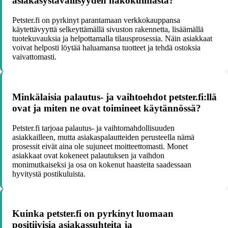
asiakasystävällisyyden näkökulmasta?
Petster.fi on pyrkinyt parantamaan verkkokauppansa
käytettävyyttä selkeyttämällä sivuston rakennetta, lisäämällä
tuotekuvauksia ja helpottamalla tilausprosessia. Näin asiakkaat
voivat helposti löytää haluamansa tuotteet ja tehdä ostoksia
vaivattomasti.
Minkälaisia palautus- ja vaihtoehdot petster.fi:llä
ovat ja miten ne ovat toimineet käytännössä?
Petster.fi tarjoaa palautus- ja vaihtomahdollisuuden
asiakkailleen, mutta asiakaspalautteiden perusteella nämä
prosessit eivät aina ole sujuneet moitteettomasti. Monet
asiakkaat ovat kokeneet palautuksen ja vaihdon
monimutkaiseksi ja osa on kokenut haasteita saadessaan
hyvitystä postikuluista.
Kuinka petster.fi on pyrkinyt luomaan
positiivisia asiakassuhteita ja