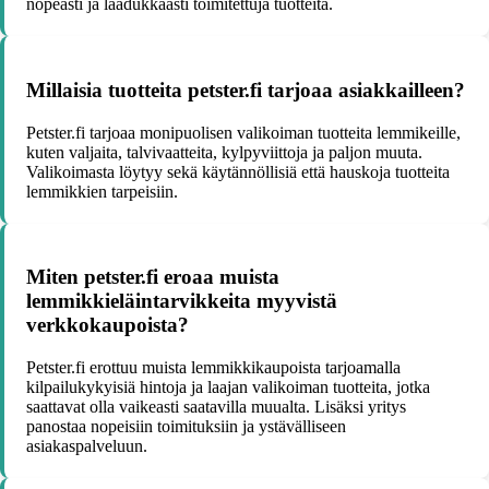
nopeasti ja laadukkaasti toimitettuja tuotteita.
Millaisia tuotteita petster.fi tarjoaa asiakkailleen?
Petster.fi tarjoaa monipuolisen valikoiman tuotteita lemmikeille,
kuten valjaita, talvivaatteita, kylpyviittoja ja paljon muuta.
Valikoimasta löytyy sekä käytännöllisiä että hauskoja tuotteita
lemmikkien tarpeisiin.
Miten petster.fi eroaa muista
lemmikkieläintarvikkeita myyvistä
verkkokaupoista?
Petster.fi erottuu muista lemmikkikaupoista tarjoamalla
kilpailukykyisiä hintoja ja laajan valikoiman tuotteita, jotka
saattavat olla vaikeasti saatavilla muualta. Lisäksi yritys
panostaa nopeisiin toimituksiin ja ystävälliseen
asiakaspalveluun.