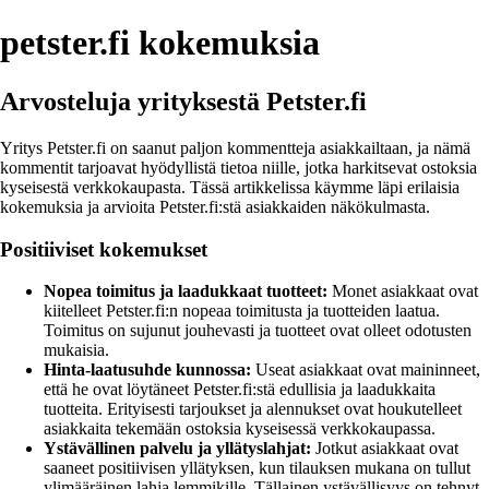
petster.fi kokemuksia
Arvosteluja yrityksestä Petster.fi
Yritys Petster.fi on saanut paljon kommentteja asiakkailtaan, ja nämä
kommentit tarjoavat hyödyllistä tietoa niille, jotka harkitsevat ostoksia
kyseisestä verkkokaupasta. Tässä artikkelissa käymme läpi erilaisia
kokemuksia ja arvioita Petster.fi:stä asiakkaiden näkökulmasta.
Positiiviset kokemukset
Nopea toimitus ja laadukkaat tuotteet:
Monet asiakkaat ovat
kiitelleet Petster.fi:n nopeaa toimitusta ja tuotteiden laatua.
Toimitus on sujunut jouhevasti ja tuotteet ovat olleet odotusten
mukaisia.
Hinta-laatusuhde kunnossa:
Useat asiakkaat ovat maininneet,
että he ovat löytäneet Petster.fi:stä edullisia ja laadukkaita
tuotteita. Erityisesti tarjoukset ja alennukset ovat houkutelleet
asiakkaita tekemään ostoksia kyseisessä verkkokaupassa.
Ystävällinen palvelu ja yllätyslahjat:
Jotkut asiakkaat ovat
saaneet positiivisen yllätyksen, kun tilauksen mukana on tullut
ylimääräinen lahja lemmikille. Tällainen ystävällisyys on tehnyt