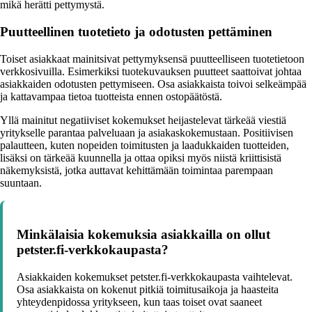
mikä herätti pettymystä.
Puutteellinen tuotetieto ja odotusten pettäminen
Toiset asiakkaat mainitsivat pettymyksensä puutteelliseen tuotetietoon
verkkosivuilla. Esimerkiksi tuotekuvauksen puutteet saattoivat johtaa
asiakkaiden odotusten pettymiseen. Osa asiakkaista toivoi selkeämpää
ja kattavampaa tietoa tuotteista ennen ostopäätöstä.
Yllä mainitut negatiiviset kokemukset heijastelevat tärkeää viestiä
yritykselle parantaa palveluaan ja asiakaskokemustaan. Positiivisen
palautteen, kuten nopeiden toimitusten ja laadukkaiden tuotteiden,
lisäksi on tärkeää kuunnella ja ottaa opiksi myös niistä kriittisistä
näkemyksistä, jotka auttavat kehittämään toimintaa parempaan
suuntaan.
Minkälaisia kokemuksia asiakkailla on ollut
petster.fi-verkkokaupasta?
Asiakkaiden kokemukset petster.fi-verkkokaupasta vaihtelevat.
Osa asiakkaista on kokenut pitkiä toimitusaikoja ja haasteita
yhteydenpidossa yritykseen, kun taas toiset ovat saaneet