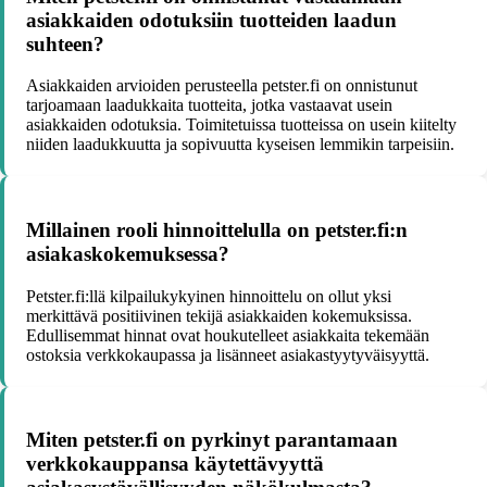
asiakkaiden odotuksiin tuotteiden laadun
suhteen?
Asiakkaiden arvioiden perusteella petster.fi on onnistunut
tarjoamaan laadukkaita tuotteita, jotka vastaavat usein
asiakkaiden odotuksia. Toimitetuissa tuotteissa on usein kiitelty
niiden laadukkuutta ja sopivuutta kyseisen lemmikin tarpeisiin.
Millainen rooli hinnoittelulla on petster.fi:n
asiakaskokemuksessa?
Petster.fi:llä kilpailukykyinen hinnoittelu on ollut yksi
merkittävä positiivinen tekijä asiakkaiden kokemuksissa.
Edullisemmat hinnat ovat houkutelleet asiakkaita tekemään
ostoksia verkkokaupassa ja lisänneet asiakastyytyväisyyttä.
Miten petster.fi on pyrkinyt parantamaan
verkkokauppansa käytettävyyttä