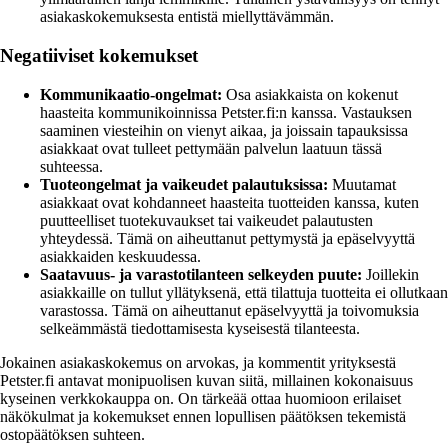
asiakaskokemuksesta entistä miellyttävämmän.
Negatiiviset kokemukset
Kommunikaatio-ongelmat:
Osa asiakkaista on kokenut
haasteita kommunikoinnissa Petster.fi:n kanssa. Vastauksen
saaminen viesteihin on vienyt aikaa, ja joissain tapauksissa
asiakkaat ovat tulleet pettymään palvelun laatuun tässä
suhteessa.
Tuoteongelmat ja vaikeudet palautuksissa:
Muutamat
asiakkaat ovat kohdanneet haasteita tuotteiden kanssa, kuten
puutteelliset tuotekuvaukset tai vaikeudet palautusten
yhteydessä. Tämä on aiheuttanut pettymystä ja epäselvyyttä
asiakkaiden keskuudessa.
Saatavuus- ja varastotilanteen selkeyden puute:
Joillekin
asiakkaille on tullut yllätyksenä, että tilattuja tuotteita ei ollutkaan
varastossa. Tämä on aiheuttanut epäselvyyttä ja toivomuksia
selkeämmästä tiedottamisesta kyseisestä tilanteesta.
Jokainen asiakaskokemus on arvokas, ja kommentit yrityksestä
Petster.fi antavat monipuolisen kuvan siitä, millainen kokonaisuus
kyseinen verkkokauppa on. On tärkeää ottaa huomioon erilaiset
näkökulmat ja kokemukset ennen lopullisen päätöksen tekemistä
ostopäätöksen suhteen.