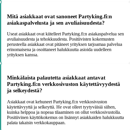
Mitä asiakkaat ovat sanoneet Partyking.fi:n
asiakaspalvelusta ja sen avuliaisuudesta?
Useat asiakkaat ovat kiitelleet Partyking.fi:n asiakaspalvelua sen
avuliaisuudesta ja tehokkuudesta. Positiivisten kokemusten
perusteella asiakkaat ovat pitäneet yrityksen tarjoamaa palvelua
erinomaisena ja osoittaneet halukkuutta asioida uudelleen
yrityksen kanssa.
Minkälaista palautetta asiakkaat antavat
Partyking.fi:n verkkosivuston käytettävyydestä
ja selkeydestä?
Asiakkaat ovat kehuneet Partyking.fi:n verkkosivuston
käytettävyyttä ja selkeyttä. He ovat olleet tyytyväisiä siihen,
kuinka helppoa ja nopeaa tilaaminen on ollut verkkosivustolla.
Positiivinen käyttökokemus on lisännyt asiakkaiden halukkuutta
palata takaisin verkkokauppaan.