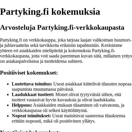
Partyking.fi kokemuksia
Arvosteluja Partyking.fi-verkkokaupasta
Partyking.fi on verkkokauppa, joka tarjoaa laajan valikoiman huumori-
ja juhlavaatteita sekä tarvikkeita erilaisiin tapahtumiin. Keräsimme
yhteen eri asiakkaiden mielipiteitä ja kokemuksia Partyking.fi-
verkkokaupasta, jotta voit saada paremman kuvan siitä, millainen yritys
on asiakaspalvelunsa ja tuotteidensa suhteen.
Positiiviset kokemukset:
Luotettava toimitus:
Useat asiakkaat kiittelivät tilausten nopeaa
saapumista muutamassa päivässä.
Laadukkaat tuotteet:
Monet olivat tyytyväisiä siihen, että
tuotteet vastasivat hyvin kuvauksia ja olivat laadukkaita.
Helppous:
Asiakkaiden mukaan tilaaminen oli vaivatonta, ja
verkkokaupassa oli selkeä käyttöliittymä.
Nopeat toimitukset:
Useat mainitsivat saaneensa tilauksensa
erittäin nopeasti, mikä oli positiivinen yllätys.