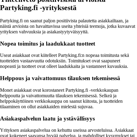
Partyking.fi -yrityksestä
Partyking.fi on saanut paljon positiivista palautetta asiakkailtaan, ja
näistä arvioista on havaittavissa useita yhteisiä teemoja, jotka kuvaavat
yrityksen vahvuuksia ja asiakastyytyväisyyttä.
Nopea toimitus ja laadukkaat tuotteet
Useat asiakkaat ovat kiitelleet Partyking.fi:n nopeaa toimitusta sekä
tuotteiden vastaavuutta odotuksiin. Toimitukset ovat saapuneet
nopeasti ja tuotteet ovat olleet laadukkaita ja vastanneet kuvauksia.
Helppous ja vaivattomuus tilauksen tekemisessä
Monet asiakkaat ovat korostaneet Partyking.fi -verkkokaupan
helppoutta ja vaivattomuutta tilauksen tekemisessä. Selkeä ja
helppokäyttöinen verkkokauppa on saanut kiitosta, ja tuotteiden
tilaaminen on ollut asiakkaiden mielestä sujuvaa.
Asiakaspalvelun laatu ja ystävällisyys
Yrityksen asiakaspalvelua on kehuttu useissa arvosteluissa. Asiakkaat
ovat kokeneet saavansa hyvää palvelua, ja mahdolliset kysymykset tai