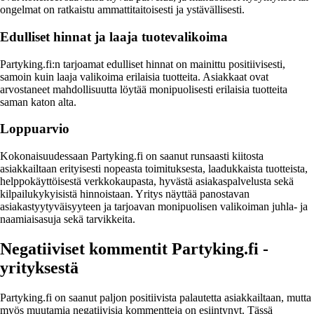
ongelmat on ratkaistu ammattitaitoisesti ja ystävällisesti.
Edulliset hinnat ja laaja tuotevalikoima
Partyking.fi:n tarjoamat edulliset hinnat on mainittu positiivisesti,
samoin kuin laaja valikoima erilaisia tuotteita. Asiakkaat ovat
arvostaneet mahdollisuutta löytää monipuolisesti erilaisia tuotteita
saman katon alta.
Loppuarvio
Kokonaisuudessaan Partyking.fi on saanut runsaasti kiitosta
asiakkailtaan erityisesti nopeasta toimituksesta, laadukkaista tuotteista,
helppokäyttöisestä verkkokaupasta, hyvästä asiakaspalvelusta sekä
kilpailukykyisistä hinnoistaan. Yritys näyttää panostavan
asiakastyytyväisyyteen ja tarjoavan monipuolisen valikoiman juhla- ja
naamiaisasuja sekä tarvikkeita.
Negatiiviset kommentit Partyking.fi -
yrityksestä
Partyking.fi on saanut paljon positiivista palautetta asiakkailtaan, mutta
myös muutamia negatiivisia kommentteja on esiintynyt. Tässä