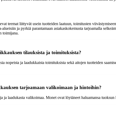
at teemat liittyvät usein tuotteiden laatuun, toimitusten viivästymiseen,
a-alueisiin ja pyrkiä parantamaan asiakaskokemusta tarjoamalla selkeämp
n toimijana.
ikkauksen tilauksista ja toimituksista?
 nopeista ja laadukkaista toimituksista sekä aitojen tuotteiden saamises
kkauksen tarjoamaan valikoimaan ja hintoihin?
toja ja laadukasta valikoimaa. Monet ovat löytäneet haluamansa tuoksun