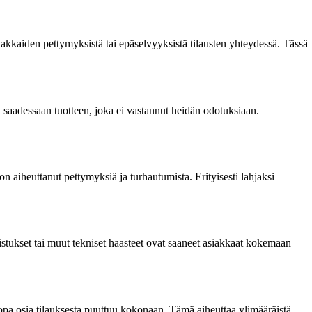
iakkaiden pettymyksistä tai epäselvyyksistä tilausten yhteydessä. Tässä
 saadessaan tuotteen, joka ei vastannut heidän odotuksiaan.
n aiheuttanut pettymyksiä ja turhautumista. Erityisesti lahjaksi
ukset tai muut tekniset haasteet ovat saaneet asiakkaat kokemaan
 jopa osia tilauksesta puuttuu kokonaan. Tämä aiheuttaa ylimääräistä