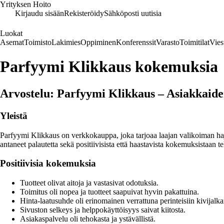
Yrityksen Hoito
Kirjaudu sisään
Rekisteröidy
Sähköposti uutisia
Luokat
Asemat
Toimisto
Lakimies
Oppiminen
Konferenssit
Varasto
Toimitilat
Vies
Parfyymi Klikkaus kokemuksia
Arvostelu: Parfyymi Klikkaus – Asiakkaide
Yleistä
Parfyymi Klikkaus on verkkokauppa, joka tarjoaa laajan valikoiman haju
antaneet palautetta sekä positiivisista että haastavista kokemuksistaan te
Positiivisia kokemuksia
Tuotteet olivat aitoja ja vastasivat odotuksia.
Toimitus oli nopea ja tuotteet saapuivat hyvin pakattuina.
Hinta-laatusuhde oli erinomainen verrattuna perinteisiin kivijal
Sivuston selkeys ja helppokäyttöisyys saivat kiitosta.
Asiakaspalvelu oli tehokasta ja ystävällistä.