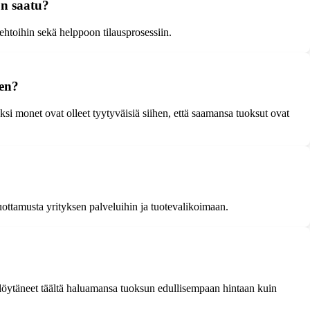
on saatu?
htoihin sekä helppoon tilausprosessiin.
een?
ksi monet ovat olleet tyytyväisiä siihen, että saamansa tuoksut ovat
luottamusta yrityksen palveluihin ja tuotevalikoimaan.
 löytäneet täältä haluamansa tuoksun edullisempaan hintaan kuin