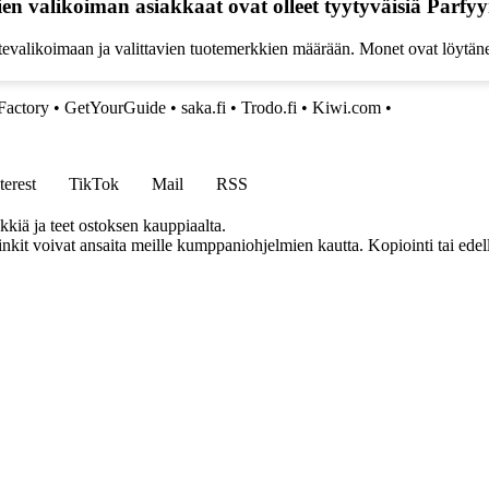
kien valikoiman asiakkaat ovat olleet tyytyväisiä Parf
tevalikoimaan ja valittavien tuotemerkkien määrään. Monet ovat löytäne
Factory
•
GetYourGuide
•
saka.fi
•
Trodo.fi
•
Kiwi.com
•
terest
TikTok
Mail
RSS
kkiä ja teet ostoksen kauppiaalta.
inkit voivat ansaita meille kumppaniohjelmien kautta. Kopiointi tai edel