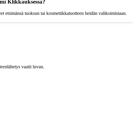
yymi Klikkauksessa?
et etsimänsä tuoksun tai kosmetiikkatuotteen heidän valikoimistaan.
leenlähetys vaatii luvan.