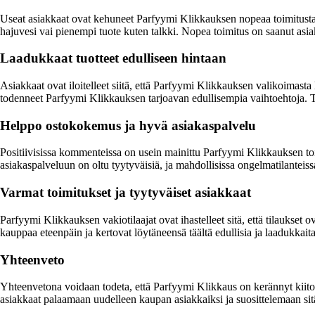
Useat asiakkaat ovat kehuneet Parfyymi Klikkauksen nopeaa toimitusta.
hajuvesi vai pienempi tuote kuten talkki. Nopea toimitus on saanut asiakk
Laadukkaat tuotteet edulliseen hintaan
Asiakkaat ovat iloitelleet siitä, että Parfyymi Klikkauksen valikoimasta
todenneet Parfyymi Klikkauksen tarjoavan edullisempia vaihtoehtoja. Tu
Helppo ostokokemus ja hyvä asiakaspalvelu
Positiivisissa kommenteissa on usein mainittu Parfyymi Klikkauksen toim
asiakaspalveluun on oltu tyytyväisiä, ja mahdollisissa ongelmatilanteissa
Varmat toimitukset ja tyytyväiset asiakkaat
Parfyymi Klikkauksen vakiotilaajat ovat ihastelleet sitä, että tilaukset o
kauppaa eteenpäin ja kertovat löytäneensä täältä edullisia ja laadukkaita 
Yhteenveto
Yhteenvetona voidaan todeta, että Parfyymi Klikkaus on kerännyt kiitos
asiakkaat palaamaan uudelleen kaupan asiakkaiksi ja suosittelemaan sit