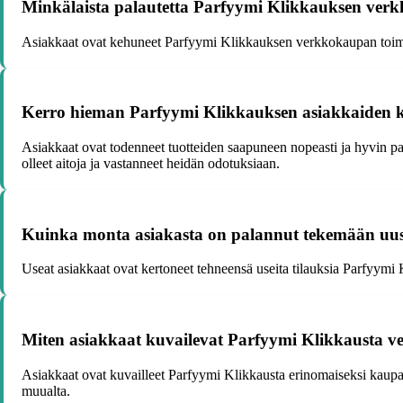
Minkälaista palautetta Parfyymi Klikkauksen verkk
Asiakkaat ovat kehuneet Parfyymi Klikkauksen verkkokaupan toimivu
Kerro hieman Parfyymi Klikkauksen asiakkaiden ko
Asiakkaat ovat todenneet tuotteiden saapuneen nopeasti ja hyvin paka
olleet aitoja ja vastanneet heidän odotuksiaan.
Kuinka monta asiakasta on palannut tekemään uusi
Useat asiakkaat ovat kertoneet tehneensä useita tilauksia Parfyymi K
Miten asiakkaat kuvailevat Parfyymi Klikkausta v
Asiakkaat ovat kuvailleet Parfyymi Klikkausta erinomaiseksi kaupak
muualta.