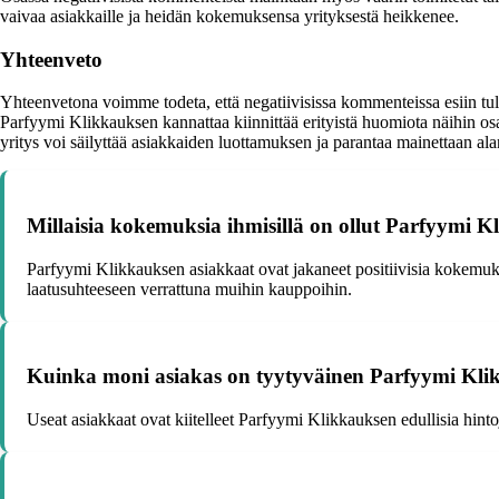
vaivaa asiakkaille ja heidän kokemuksensa yrityksestä heikkenee.
Yhteenveto
Yhteenvetona voimme todeta, että negatiivisissa kommenteissa esiin tulev
Parfyymi Klikkauksen kannattaa kiinnittää erityistä huomiota näihin os
yritys voi säilyttää asiakkaiden luottamuksen ja parantaa mainettaan ala
Millaisia kokemuksia ihmisillä on ollut Parfyymi Kl
Parfyymi Klikkauksen asiakkaat ovat jakaneet positiivisia kokemuksia
laatusuhteeseen verrattuna muihin kauppoihin.
Kuinka moni asiakas on tyytyväinen Parfyymi Kli
Useat asiakkaat ovat kiitelleet Parfyymi Klikkauksen edullisia hin