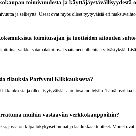
okaupan toimivuudesta ja käyttäjäystävällisyydestä 
utta ja selkeyttä. Useat ovat myös olleet tyytyväisiä eri maksuvaihtoe
kemuksista toimitusajan ja tuotteiden aitouden suht
ttuina, vaikka satamalakot ovat saattaneet aiheuttaa viivästyksiä. Lisä
a tilauksia Parfyymi Klikkauksesta?
likkauksesta ja olleet tyytyväisiä saamiinsa tuotteisiin. Tämä osoittaa 
errattuna muihin vastaaviin verkkokauppoihin?
si, jossa on kilpailukykyiset hinnat ja laadukkaat tuotteet. Monet ovat