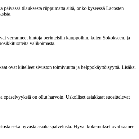
päivässä tilauksesta riippumatta siitä, onko kyseessä Lacosten
ksista.
ovat verranneet hintoja perinteisiin kauppoihin, kuten Sokokseen, ja
osikkituotteita valikoimasta.
t ovat kiitelleet sivuston toimivuutta ja helppokäyttöisyyttä. Lisäksi
 ja epäselvyyksiä on ollut harvoin. Uskolliset asiakkaat suosittelevat
ustosta sekä hyvästä asiakaspalvelusta. Hyvät kokemukset ovat saaneet