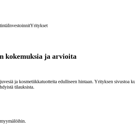
tintä
Investoinnit
Yritykset
n kokemuksia ja arvioita
vesiä ja kosmetiikkatuotteita edulliseen hintaan. Yrityksen sivustoa ku
hdyistä tilauksista.
kamyymälöihin.