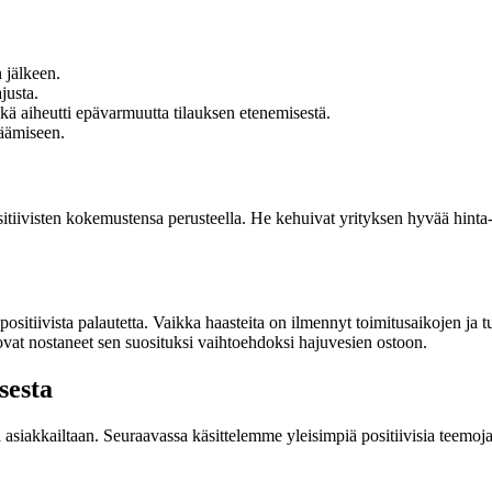
 jälkeen.
justa.
ä aiheutti epävarmuutta tilauksen etenemisestä.
jäämiseen.
iivisten kokemustensa perusteella. He kehuivat yrityksen hyvää hinta-la
itiivista palautetta. Vaikka haasteita on ilmennyt toimitusaikojen ja tu
ovat nostaneet sen suosituksi vaihtoehdoksi hajuvesien ostoon.
sesta
tä asiakkailtaan. Seuraavassa käsittelemme yleisimpiä positiivisia teemo