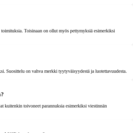
a toimituksia. Toisinaan on ollut myös pettymyksiä esimerkiksi
ksi. Suosittelu on vahva merkki tyytyväisyydestä ja luotettavuudesta.
a?
at kuitenkin toivoneet parannuksia esimerkiksi viestinnän