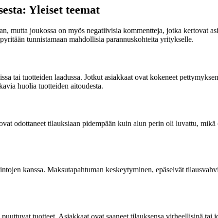
esta: Yleiset teemat
taan, mutta joukossa on myös negatiivisia kommentteja, jotka kertovat as
a pyritään tunnistamaan mahdollisia parannuskohteita yritykselle.
ssa tai tuotteiden laadussa. Jotkut asiakkaat ovat kokeneet pettymyksen
kavia huolia tuotteiden aitoudesta.
vat odottaneet tilauksiaan pidempään kuin alun perin oli luvattu, mikä o
ntojen kanssa. Maksutapahtuman keskeytyminen, epäselvät tilausvahvist
puuttuvat tuotteet. Asiakkaat ovat saaneet tilauksensa virheellisinä tai