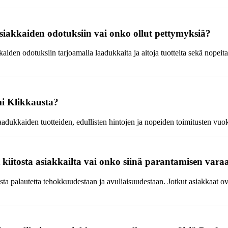
akkaiden odotuksiin vai onko ollut pettymyksiä?
iden odotuksiin tarjoamalla laadukkaita ja aitoja tuotteita sekä nopeit
mi Klikkausta?
aadukkaiden tuotteiden, edullisten hintojen ja nopeiden toimitusten vuo
iitosta asiakkailta vai onko siinä parantamisen vara
ta palautetta tehokkuudestaan ja avuliaisuudestaan. Jotkut asiakkaat ov