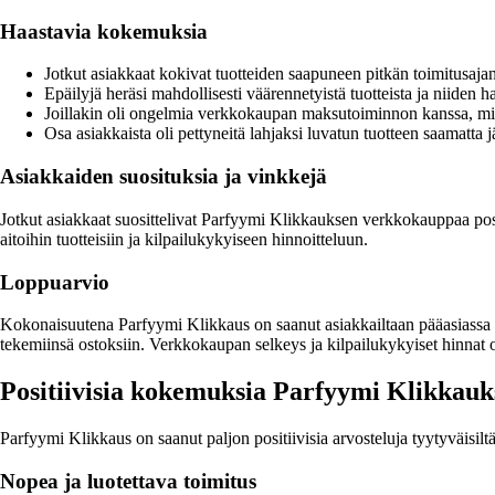
Haastavia kokemuksia
Jotkut asiakkaat kokivat tuotteiden saapuneen pitkän toimitusajan
Epäilyjä heräsi mahdollisesti väärennetyistä tuotteista ja niiden ha
Joillakin oli ongelmia verkkokaupan maksutoiminnon kanssa, mik
Osa asiakkaista oli pettyneitä lahjaksi luvatun tuotteen saamatta 
Asiakkaiden suosituksia ja vinkkejä
Jotkut asiakkaat suosittelivat Parfyymi Klikkauksen verkkokauppaa posit
aitoihin tuotteisiin ja kilpailukykyiseen hinnoitteluun.
Loppuarvio
Kokonaisuutena Parfyymi Klikkaus on saanut asiakkailtaan pääasiassa pos
tekemiinsä ostoksiin. Verkkokaupan selkeys ja kilpailukykyiset hinnat 
Positiivisia kokemuksia Parfyymi Klikkauk
Parfyymi Klikkaus on saanut paljon positiivisia arvosteluja tyytyväisil
Nopea ja luotettava toimitus