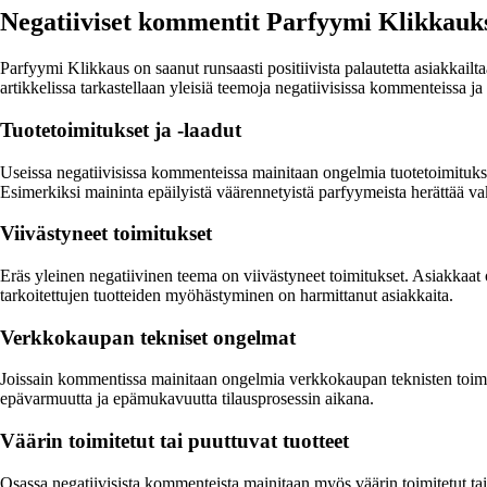
Negatiiviset kommentit Parfyymi Klikkauks
Parfyymi Klikkaus on saanut runsaasti positiivista palautetta asiakkail
artikkelissa tarkastellaan yleisiä teemoja negatiivisissa kommenteissa j
Tuotetoimitukset ja -laadut
Useissa negatiivisissa kommenteissa mainitaan ongelmia tuotetoimituksi
Esimerkiksi maininta epäilyistä väärennetyistä parfyymeista herättää va
Viivästyneet toimitukset
Eräs yleinen negatiivinen teema on viivästyneet toimitukset. Asiakkaat o
tarkoitettujen tuotteiden myöhästyminen on harmittanut asiakkaita.
Verkkokaupan tekniset ongelmat
Joissain kommentissa mainitaan ongelmia verkkokaupan teknisten toimi
epävarmuutta ja epämukavuutta tilausprosessin aikana.
Väärin toimitetut tai puuttuvat tuotteet
Osassa negatiivisista kommenteista mainitaan myös väärin toimitetut tai 