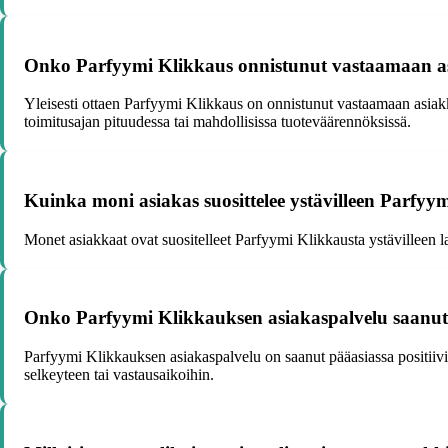
Onko Parfyymi Klikkaus onnistunut vastaamaan asi
Yleisesti ottaen Parfyymi Klikkaus on onnistunut vastaamaan asiakka
toimitusajan pituudessa tai mahdollisissa tuoteväärennöksissä.
Kuinka moni asiakas suosittelee ystävilleen Parfyy
Monet asiakkaat ovat suositelleet Parfyymi Klikkausta ystävilleen l
Onko Parfyymi Klikkauksen asiakaspalvelu saanut k
Parfyymi Klikkauksen asiakaspalvelu on saanut pääasiassa positiivis
selkeyteen tai vastausaikoihin.