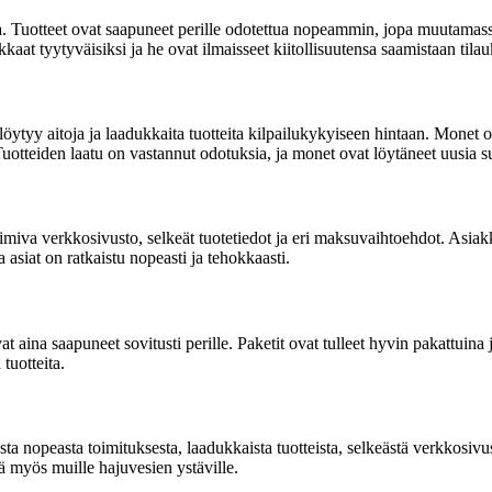
 Tuotteet ovat saapuneet perille odotettua nopeammin, jopa muutamassa 
aat tyytyväisiksi ja he ovat ilmaisseet kiitollisuutensa saamistaan tilau
 löytyy aitoja ja laadukkaita tuotteita kilpailukykyiseen hintaan. Monet 
otteiden laatu on vastannut odotuksia, ja monet ovat löytäneet uusia su
iva verkkosivusto, selkeät tuotetiedot ja eri maksuvaihtoehdot. Asiakkaa
 asiat on ratkaistu nopeasti ja tehokkaasti.
vat aina saapuneet sovitusti perille. Paketit ovat tulleet hyvin pakattuina
tuotteita.
ta nopeasta toimituksesta, laadukkaista tuotteista, selkeästä verkkosiv
ä myös muille hajuvesien ystäville.