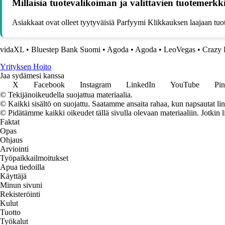
Millaisia tuotevalikoiman ja valittavien tuotemerk
Asiakkaat ovat olleet tyytyväisiä Parfyymi Klikkauksen laajaan tuo
vidaXL
•
Bluestep Bank Suomi
•
Agoda
•
Agoda
•
LeoVegas
•
Crazy 
Yrityksen Hoito
Jaa sydämesi kanssa
X
Facebook
Instagram
LinkedIn
YouTube
Pin
© Tekijänoikeudella suojattua materiaalia.
© Kaikki sisältö on suojattu. Saatamme ansaita rahaa, kun napsautat lin
© Pidätämme kaikki oikeudet tällä sivulla olevaan materiaaliin. Jotkin l
Faktat
Opas
Ohjaus
Arviointi
Työpaikkailmoitukset
Apua tiedoilla
Käyttäjä
Minun sivuni
Rekisteröinti
Kulut
Tuotto
Työkalut