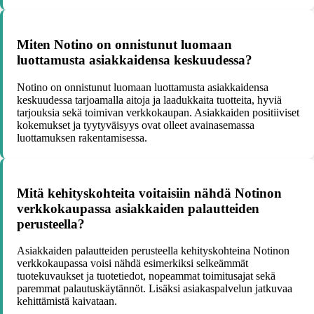
Miten Notino on onnistunut luomaan
luottamusta asiakkaidensa keskuudessa?
Notino on onnistunut luomaan luottamusta asiakkaidensa
keskuudessa tarjoamalla aitoja ja laadukkaita tuotteita, hyviä
tarjouksia sekä toimivan verkkokaupan. Asiakkaiden positiiviset
kokemukset ja tyytyväisyys ovat olleet avainasemassa
luottamuksen rakentamisessa.
Mitä kehityskohteita voitaisiin nähdä Notinon
verkkokaupassa asiakkaiden palautteiden
perusteella?
Asiakkaiden palautteiden perusteella kehityskohteina Notinon
verkkokaupassa voisi nähdä esimerkiksi selkeämmät
tuotekuvaukset ja tuotetiedot, nopeammat toimitusajat sekä
paremmat palautuskäytännöt. Lisäksi asiakaspalvelun jatkuvaa
kehittämistä kaivataan.