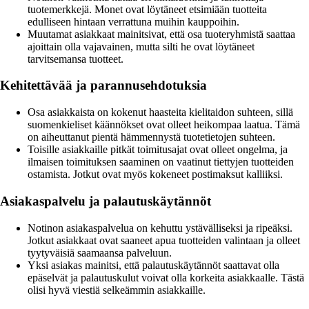
tuotemerkkejä. Monet ovat löytäneet etsimiään tuotteita
edulliseen hintaan verrattuna muihin kauppoihin.
Muutamat asiakkaat mainitsivat, että osa tuoteryhmistä saattaa
ajoittain olla vajavainen, mutta silti he ovat löytäneet
tarvitsemansa tuotteet.
Kehitettävää ja parannusehdotuksia
Osa asiakkaista on kokenut haasteita kielitaidon suhteen, sillä
suomenkieliset käännökset ovat olleet heikompaa laatua. Tämä
on aiheuttanut pientä hämmennystä tuotetietojen suhteen.
Toisille asiakkaille pitkät toimitusajat ovat olleet ongelma, ja
ilmaisen toimituksen saaminen on vaatinut tiettyjen tuotteiden
ostamista. Jotkut ovat myös kokeneet postimaksut kalliiksi.
Asiakaspalvelu ja palautuskäytännöt
Notinon asiakaspalvelua on kehuttu ystävälliseksi ja ripeäksi.
Jotkut asiakkaat ovat saaneet apua tuotteiden valintaan ja olleet
tyytyväisiä saamaansa palveluun.
Yksi asiakas mainitsi, että palautuskäytännöt saattavat olla
epäselvät ja palautuskulut voivat olla korkeita asiakkaalle. Tästä
olisi hyvä viestiä selkeämmin asiakkaille.