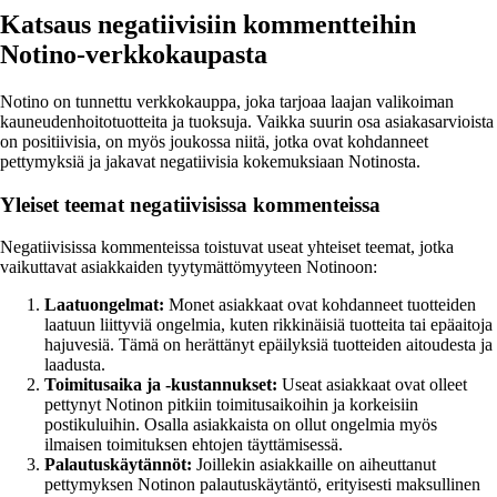
Katsaus negatiivisiin kommentteihin
Notino-verkkokaupasta
Notino on tunnettu verkkokauppa, joka tarjoaa laajan valikoiman
kauneudenhoitotuotteita ja tuoksuja. Vaikka suurin osa asiakasarvioista
on positiivisia, on myös joukossa niitä, jotka ovat kohdanneet
pettymyksiä ja jakavat negatiivisia kokemuksiaan Notinosta.
Yleiset teemat negatiivisissa kommenteissa
Negatiivisissa kommenteissa toistuvat useat yhteiset teemat, jotka
vaikuttavat asiakkaiden tyytymättömyyteen Notinoon:
Laatuongelmat:
Monet asiakkaat ovat kohdanneet tuotteiden
laatuun liittyviä ongelmia, kuten rikkinäisiä tuotteita tai epäaitoja
hajuvesiä. Tämä on herättänyt epäilyksiä tuotteiden aitoudesta ja
laadusta.
Toimitusaika ja -kustannukset:
Useat asiakkaat ovat olleet
pettynyt Notinon pitkiin toimitusaikoihin ja korkeisiin
postikuluihin. Osalla asiakkaista on ollut ongelmia myös
ilmaisen toimituksen ehtojen täyttämisessä.
Palautuskäytännöt:
Joillekin asiakkaille on aiheuttanut
pettymyksen Notinon palautuskäytäntö, erityisesti maksullinen