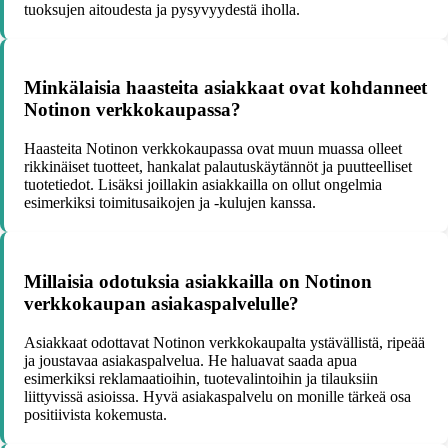
tuoksujen aitoudesta ja pysyvyydestä iholla.
Minkälaisia haasteita asiakkaat ovat kohdanneet
Notinon verkkokaupassa?
Haasteita Notinon verkkokaupassa ovat muun muassa olleet
rikkinäiset tuotteet, hankalat palautuskäytännöt ja puutteelliset
tuotetiedot. Lisäksi joillakin asiakkailla on ollut ongelmia
esimerkiksi toimitusaikojen ja -kulujen kanssa.
Millaisia odotuksia asiakkailla on Notinon
verkkokaupan asiakaspalvelulle?
Asiakkaat odottavat Notinon verkkokaupalta ystävällistä, ripeää
ja joustavaa asiakaspalvelua. He haluavat saada apua
esimerkiksi reklamaatioihin, tuotevalintoihin ja tilauksiin
liittyvissä asioissa. Hyvä asiakaspalvelu on monille tärkeä osa
positiivista kokemusta.