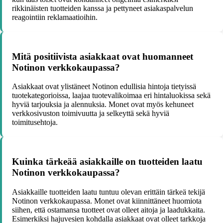
rikkinäisten tuotteiden kanssa ja pettyneet asiakaspalvelun
reagointiin reklamaatioihin.
Mitä positiivista asiakkaat ovat huomanneet
Notinon verkkokaupassa?
Asiakkaat ovat ylistäneet Notinon edullisia hintoja tietyissä
tuotekategorioissa, laajaa tuotevalikoimaa eri hintaluokissa sekä
hyviä tarjouksia ja alennuksia. Monet ovat myös kehuneet
verkkosivuston toimivuutta ja selkeyttä sekä hyviä
toimitusehtoja.
Kuinka tärkeää asiakkaille on tuotteiden laatu
Notinon verkkokaupassa?
Asiakkaille tuotteiden laatu tuntuu olevan erittäin tärkeä tekijä
Notinon verkkokaupassa. Monet ovat kiinnittäneet huomiota
siihen, että ostamansa tuotteet ovat olleet aitoja ja laadukkaita.
Esimerkiksi hajuvesien kohdalla asiakkaat ovat olleet tarkkoja