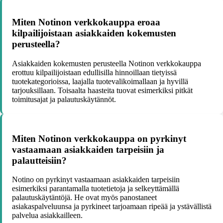
Miten Notinon verkkokauppa eroaa
kilpailijoistaan asiakkaiden kokemusten
perusteella?
Asiakkaiden kokemusten perusteella Notinon verkkokauppa
erottuu kilpailijoistaan edullisilla hinnoillaan tietyissä
tuotekategorioissa, laajalla tuotevalikoimallaan ja hyvillä
tarjouksillaan. Toisaalta haasteita tuovat esimerkiksi pitkät
toimitusajat ja palautuskäytännöt.
Miten Notinon verkkokauppa on pyrkinyt
vastaamaan asiakkaiden tarpeisiin ja
palautteisiin?
Notino on pyrkinyt vastaamaan asiakkaiden tarpeisiin
esimerkiksi parantamalla tuotetietoja ja selkeyttämällä
palautuskäytäntöjä. He ovat myös panostaneet
asiakaspalveluunsa ja pyrkineet tarjoamaan ripeää ja ystävällistä
palvelua asiakkailleen.