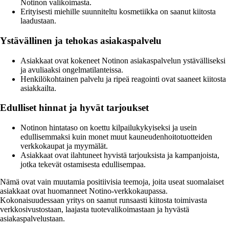
Notinon valikoimasta.
Erityisesti miehille suunniteltu kosmetiikka on saanut kiitosta
laadustaan.
Ystävällinen ja tehokas asiakaspalvelu
Asiakkaat ovat kokeneet Notinon asiakaspalvelun ystävälliseksi
ja avuliaaksi ongelmatilanteissa.
Henkilökohtainen palvelu ja ripeä reagointi ovat saaneet kiitosta
asiakkailta.
Edulliset hinnat ja hyvät tarjoukset
Notinon hintataso on koettu kilpailukykyiseksi ja usein
edullisemmaksi kuin monet muut kauneudenhoitotuotteiden
verkkokaupat ja myymälät.
Asiakkaat ovat ilahtuneet hyvistä tarjouksista ja kampanjoista,
jotka tekevät ostamisesta edullisempaa.
Nämä ovat vain muutamia positiivisia teemoja, joita useat suomalaiset
asiakkaat ovat huomanneet Notino-verkkokaupassa.
Kokonaisuudessaan yritys on saanut runsaasti kiitosta toimivasta
verkkosivustostaan, laajasta tuotevalikoimastaan ja hyvästä
asiakaspalvelustaan.