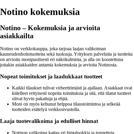
Notino kokemuksia
Notino – Kokemuksia ja arvioita
asiakkailta
Notino on verkkokauppa, joka tarjoaa laajan valikoiman
kauneudenhoitotuotteita sekä tuoksuja. Yrityksen palveluita ja tuotteita
on arvioitu monipuolisesti eri näkökulmista, ja alla on koostettuna
joitakin asiakkaiden antamia kokemuksia ja arvioita Notinosta.
Nopeat toimitukset ja laadukkaat tuotteet
Kaikki tilaukset tulivat virheettömästi ja ajallaan. Asiakkaat ovat
kiitelleet erityisesti nopeita toimituksia ja sitä, että tilatut tuotteet
olivat hyvin pakattuja ja ehjiä.
Moni on myös kehunut helppoa tilaustoimintoa ja selkeää
tuotteiden esittelyä verkkosivustolla.
Laaja tuotevalikoima ja edulliset hinnat
Notinon valikoima kattaa eri hintaluokkia ja tunnettuja