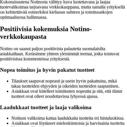
Kokonaisuutena Notinosta välittyy kuva luotettavana ja laajaa
tuotevalikoimaa tarjoavana verkkokauppana, mutta samalla yrityksellä
on kehitettävää esimerkiksi kieliasun suhteen ja toimitusaikojen
optimaalisessa hallinnassa.
Positiivisia kokemuksia Notino-
verkkokaupasta
Notino on saanut paljon positiivista palautetta suomalaisilta
asiakkailtaan. Keräsimme yhteen yleisimmät teemat, jotka toistuvat
positiivisissa kommenteissa yrityksestä.
Nopea toimitus ja hyvin pakatut tuotteet
Tilaukset saapuvat nopeasti ja usein hyvin pakattuina, mikä
takaa tuotteiden ehjyyden ja oikeiden tuotteiden saapumisen.
Asiakkaat ovat kiitelleet toimitusten nopeutta ja sitä, että tilatut
tuotteet ovat olleet noudettavissa lyhyessä ajassa.
Laadukkaat tuotteet ja laaja valikoima
Notinon valikoima kattaa laadukkaita tuotteita eri hintaluokissa.
Asiakkaat ovat löytäneet mielenkiintoisia ja harvinaisia tuotteita