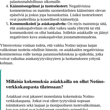
palautusmahdollisuus ulkomaille.
Käännösongelmat ja tuoteselosteet:
Negatiivisissa
kommenteissa on mainittu suomenkielisten käännösten olevan
epäselviä ja joskus jopa hassunkurisia. Lisäksi tuoteselosteet
ovat puutteellisia ja koneellisesti käännettyjä.
Kommunikointi ja asiakaspalvelu:
On myös mainintoja siitä,
että asiakaspalveluun on ollut vaikea saada yhteyttä tai että
kommunikointi on ollut hankalaa. Joillekin asiakkaille on jäänyt
negatiivinen kuva asiakaspalvelun joustamattomuudesta.
Yhteenvetona voidaan todeta, että vaikka Notino tarjoaa laajan
valikoiman tuotteita edullisin hinnoin, on asiakkaiden negatiivisissa
kommenteissa esille tuotuja parannusehdotuksia ja epäkohtia, jotka
voivat vaikuttaa asiakastyytyväisyyteen ja luottamukseen yritystä
kohtaan.
Millaisia kokemuksia asiakkailla on ollut Notino-
verkkokaupasta tilatessaan?
Asiakkaat ovat jakaneet monenlaisia kokemuksia Notino-
verkkokaupasta. Jotkut ovat olleet tyytyväisiä nopeaan
toimitukseen sekä laajaan ja monipuoliseen tuotevalikoimaan,
kun taas toiset ovat kohdanneet ongelmia esimerkiksi