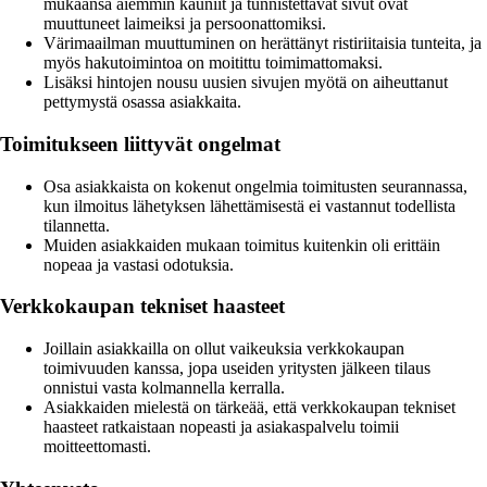
mukaansa aiemmin kauniit ja tunnistettavat sivut ovat
muuttuneet laimeiksi ja persoonattomiksi.
Värimaailman muuttuminen on herättänyt ristiriitaisia tunteita, ja
myös hakutoimintoa on moitittu toimimattomaksi.
Lisäksi hintojen nousu uusien sivujen myötä on aiheuttanut
pettymystä osassa asiakkaita.
Toimitukseen liittyvät ongelmat
Osa asiakkaista on kokenut ongelmia toimitusten seurannassa,
kun ilmoitus lähetyksen lähettämisestä ei vastannut todellista
tilannetta.
Muiden asiakkaiden mukaan toimitus kuitenkin oli erittäin
nopeaa ja vastasi odotuksia.
Verkkokaupan tekniset haasteet
Joillain asiakkailla on ollut vaikeuksia verkkokaupan
toimivuuden kanssa, jopa useiden yritysten jälkeen tilaus
onnistui vasta kolmannella kerralla.
Asiakkaiden mielestä on tärkeää, että verkkokaupan tekniset
haasteet ratkaistaan nopeasti ja asiakaspalvelu toimii
moitteettomasti.