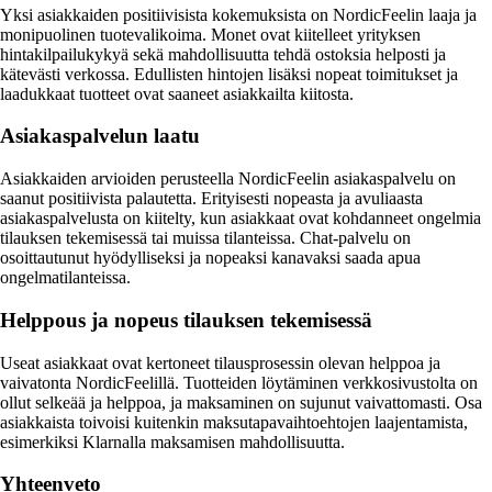
Yksi asiakkaiden positiivisista kokemuksista on NordicFeelin laaja ja
monipuolinen tuotevalikoima. Monet ovat kiitelleet yrityksen
hintakilpailukykyä sekä mahdollisuutta tehdä ostoksia helposti ja
kätevästi verkossa. Edullisten hintojen lisäksi nopeat toimitukset ja
laadukkaat tuotteet ovat saaneet asiakkailta kiitosta.
Asiakaspalvelun laatu
Asiakkaiden arvioiden perusteella NordicFeelin asiakaspalvelu on
saanut positiivista palautetta. Erityisesti nopeasta ja avuliaasta
asiakaspalvelusta on kiitelty, kun asiakkaat ovat kohdanneet ongelmia
tilauksen tekemisessä tai muissa tilanteissa. Chat-palvelu on
osoittautunut hyödylliseksi ja nopeaksi kanavaksi saada apua
ongelmatilanteissa.
Helppous ja nopeus tilauksen tekemisessä
Useat asiakkaat ovat kertoneet tilausprosessin olevan helppoa ja
vaivatonta NordicFeelillä. Tuotteiden löytäminen verkkosivustolta on
ollut selkeää ja helppoa, ja maksaminen on sujunut vaivattomasti. Osa
asiakkaista toivoisi kuitenkin maksutapavaihtoehtojen laajentamista,
esimerkiksi Klarnalla maksamisen mahdollisuutta.
Yhteenveto