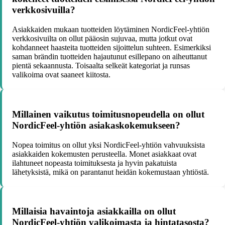
verkkosivuilla?
Asiakkaiden mukaan tuotteiden löytäminen NordicFeel-yhtiön
verkkosivuilta on ollut pääosin sujuvaa, mutta jotkut ovat
kohdanneet haasteita tuotteiden sijoittelun suhteen. Esimerkiksi
saman brändin tuotteiden hajautunut esillepano on aiheuttanut
pientä sekaannusta. Toisaalta selkeät kategoriat ja runsas
valikoima ovat saaneet kiitosta.
Millainen vaikutus toimitusnopeudella on ollut
NordicFeel-yhtiön asiakaskokemukseen?
Nopea toimitus on ollut yksi NordicFeel-yhtiön vahvuuksista
asiakkaiden kokemusten perusteella. Monet asiakkaat ovat
ilahtuneet nopeasta toimituksesta ja hyvin pakatuista
lähetyksistä, mikä on parantanut heidän kokemustaan yhtiöstä.
Millaisia havaintoja asiakkailla on ollut
NordicFeel-yhtiön valikoimasta ja hintatasosta?