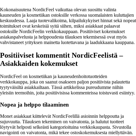
Kokonaisuutena NordicFeel vaikuttaa olevan suosittu valinta
kauneuden ja kosmetiikan ostoksille verkossa suomalaisten kuluttajien
keskuudessa. Laaja tuotevalikoima, kilpailukykyiset hinnat sekä nopeat
toimitukset ovat keskeisiä syitä siihen, miksi asiakkaat palaavat
ostoksille NordicFeelin verkkokauppaan. Positiiviset kokemukset
asiakaspalvelusta ja helppoudesta tilauksen tekemisessä ovat myös
vahvistaneet yrityksen mainetta luotettavana ja laadukkaana kauppana.
Positiiviset kommentit NordicFeelistä –
Asiakkaiden kokemukset
NordicFeel on kosmetiikan ja kauneudenhoitotuotteiden
verkkokauppa, joka on saanut osakseen paljon positiivista palautetta
tyytyväisiltä asiakkailtaan. Tässä artikkelissa pureudumme niihin
yleisiin teemoihin, joita positiivisissa kommenteissa toistuvasti esiintyy.
Nopea ja helppo tilaaminen
Monet asiakkaat kiittelevät NordicFeelillä asioinnin helppoutta ja
sujuvuutta. Tilauksen tekeminen on vaivatonta, ja halutut tuotteet
löytyvät helposti selkeästi kategorioituina verkkokaupasta. Sivustolla
navigointi on vaivatonta, mikä tekee ostoskokemuksesta miellyttävän.