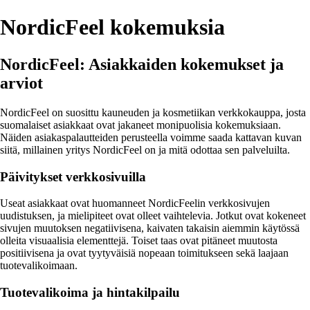
NordicFeel kokemuksia
NordicFeel: Asiakkaiden kokemukset ja
arviot
NordicFeel on suosittu kauneuden ja kosmetiikan verkkokauppa, josta
suomalaiset asiakkaat ovat jakaneet monipuolisia kokemuksiaan.
Näiden asiakaspalautteiden perusteella voimme saada kattavan kuvan
siitä, millainen yritys NordicFeel on ja mitä odottaa sen palveluilta.
Päivitykset verkkosivuilla
Useat asiakkaat ovat huomanneet NordicFeelin verkkosivujen
uudistuksen, ja mielipiteet ovat olleet vaihtelevia. Jotkut ovat kokeneet
sivujen muutoksen negatiivisena, kaivaten takaisin aiemmin käytössä
olleita visuaalisia elementtejä. Toiset taas ovat pitäneet muutosta
positiivisena ja ovat tyytyväisiä nopeaan toimitukseen sekä laajaan
tuotevalikoimaan.
Tuotevalikoima ja hintakilpailu