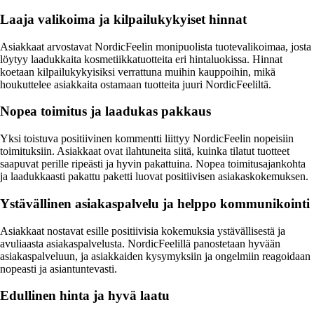
Laaja valikoima ja kilpailukykyiset hinnat
Asiakkaat arvostavat NordicFeelin monipuolista tuotevalikoimaa, josta
löytyy laadukkaita kosmetiikkatuotteita eri hintaluokissa. Hinnat
koetaan kilpailukykyisiksi verrattuna muihin kauppoihin, mikä
houkuttelee asiakkaita ostamaan tuotteita juuri NordicFeeliltä.
Nopea toimitus ja laadukas pakkaus
Yksi toistuva positiivinen kommentti liittyy NordicFeelin nopeisiin
toimituksiin. Asiakkaat ovat ilahtuneita siitä, kuinka tilatut tuotteet
saapuvat perille ripeästi ja hyvin pakattuina. Nopea toimitusajankohta
ja laadukkaasti pakattu paketti luovat positiivisen asiakaskokemuksen.
Ystävällinen asiakaspalvelu ja helppo kommunikointi
Asiakkaat nostavat esille positiivisia kokemuksia ystävällisestä ja
avuliaasta asiakaspalvelusta. NordicFeelillä panostetaan hyvään
asiakaspalveluun, ja asiakkaiden kysymyksiin ja ongelmiin reagoidaan
nopeasti ja asiantuntevasti.
Edullinen hinta ja hyvä laatu