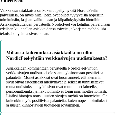
Yhteenveto
Vaikka osa asiakkaista on kokenut pettymyksiä NordicFeelin
palveluissa, on myös niitä, jotka ovat olleet tyytyväisiä nopeisiin
toimituksiin, laajaan valikoimaan ja kilpailukykyisiin hintoihin.
Asiakaspalautteiden perusteella NordicFeel voi kehittää palveluitaan
edelleen kuunnellen asiakkaidensa toiveita ja korjaten mahdollisia
teknisiä ongelmia sivustollaan.
Millaisia kokemuksia asiakkailla on ollut
NordicFeel-yhtiön verkkosivujen uudistuksesta?
Asiakkaiden kommenttien perusteella NordicFeel-yhtiön
verkkosivujen uudistus ei ole saanut yksinomaan positiivista
palautetta. Monet asiakkaat ovat huomanneet, että aiemmin
sivut olivat esteettisesti miellyttävät ja selkeästi tunnistettavat,
mutta uudistuksen myötä sivut ovat muuttuneet laimeiksi,
persoonattomiksi ja hakutoiminto ei toimi aina moitteettomasti.
Lisäksi hintojen nousu uusien sivujen myötä on huomioitu. On
kuitenkin myös positiivista palautetta, kuten nopeat toimitukset
ja uusien kiinnostavien tuotteiden löytäminen.