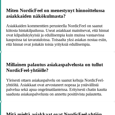
Miten NordicFeel on menestynyt hinnoittelussa
asiakkaiden näkökulmasta?
Asiakkaiden kommenttien perusteella NordicFeel on saanut
kiitosta hintakilpailussa. Useat asiakkaat mainitsevat, että hinnat
ovat kilpailukykyisiä ja edullisempia kuin muissa vastaavissa
kaupoissa tai tavarataloissa. Toisaalta yksi asiakas nostaa esiin,
että hinnat ovat joitakin toisia yrityksiä edullisempia.
Millainen palautus asiakaspalvelusta on tullut
NordicFeel-yhtiölle?
Yleisesti ottaen asiakaspalvelu on saanut kehuja NordicFeel-
yhtiöltä. Asiakkaat ovat arvostaneet nopeaa ja ystävällistä
palvelua sekä apua ongelmatilanteissa. Erityisesti chatin kautta
saadusta asiakaspalvelusta on annettu positiivista palautetta.
Mitä mieltä asiakkaat ovat NordicFeel-yhtiön