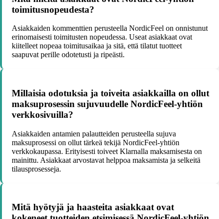
toimitusnopeudesta?
Asiakkaiden kommenttien perusteella NordicFeel on onnistunut
erinomaisesti toimitusten nopeudessa. Useat asiakkaat ovat
kiitelleet nopeaa toimitusaikaa ja sitä, että tilatut tuotteet
saapuvat perille odotetusti ja ripeästi.
Millaisia odotuksia ja toiveita asiakkailla on ollut
maksuprosessin sujuvuudelle NordicFeel-yhtiön
verkkosivuilla?
Asiakkaiden antamien palautteiden perusteella sujuva
maksuprosessi on ollut tärkeä tekijä NordicFeel-yhtiön
verkkokaupassa. Erityisesti toiveet Klarnalla maksamisesta on
mainittu. Asiakkaat arvostavat helppoa maksamista ja selkeitä
tilausprosesseja.
Mitä hyötyjä ja haasteita asiakkaat ovat
kokeneet tuotteiden etsimisessä NordicFeel-yhtiön