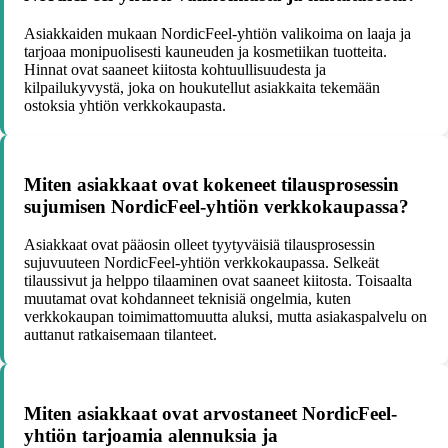
Asiakkaiden mukaan NordicFeel-yhtiön valikoima on laaja ja
tarjoaa monipuolisesti kauneuden ja kosmetiikan tuotteita.
Hinnat ovat saaneet kiitosta kohtuullisuudesta ja
kilpailukyvystä, joka on houkutellut asiakkaita tekemään
ostoksia yhtiön verkkokaupasta.
Miten asiakkaat ovat kokeneet tilausprosessin
sujumisen NordicFeel-yhtiön verkkokaupassa?
Asiakkaat ovat pääosin olleet tyytyväisiä tilausprosessin
sujuvuuteen NordicFeel-yhtiön verkkokaupassa. Selkeät
tilaussivut ja helppo tilaaminen ovat saaneet kiitosta. Toisaalta
muutamat ovat kohdanneet teknisiä ongelmia, kuten
verkkokaupan toimimattomuutta aluksi, mutta asiakaspalvelu on
auttanut ratkaisemaan tilanteet.
Miten asiakkaat ovat arvostaneet NordicFeel-
yhtiön tarjoamia alennuksia ja