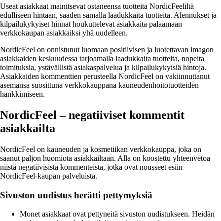
Useat asiakkaat mainitsevat ostaneensa tuotteita NordicFeeliltä
edulliseen hintaan, saaden samalla laadukkaita tuotteita. Alennukset ja
kilpailukykyiset hinnat houkuttelevat asiakkaita palaamaan
verkkokaupan asiakkaiksi yhä uudelleen.
NordicFeel on onnistunut luomaan positiivisen ja luotettavan imagon
asiakkaiden keskuudessa tarjoamalla laadukkaita tuotteita, nopeita
toimituksia, ystävällistä asiakaspalvelua ja kilpailukykyisiä hintoja.
Asiakkaiden kommenttien perusteella NordicFeel on vakiinnuttanut
asemansa suosittuna verkkokauppana kauneudenhoitotuotteiden
hankkimiseen.
NordicFeel – negatiiviset kommentit
asiakkailta
NordicFeel on kauneuden ja kosmetiikan verkkokauppa, joka on
saanut paljon huomiota asiakkailtaan. Alla on koostettu yhteenvetoa
niistä negatiivisista kommenteista, jotka ovat nousseet esiin
NordicFeel-kaupan palveluista.
Sivuston uudistus herätti pettymyksiä
Monet asiakkaat ovat pettyneitä sivuston uudistukseen. Heidän