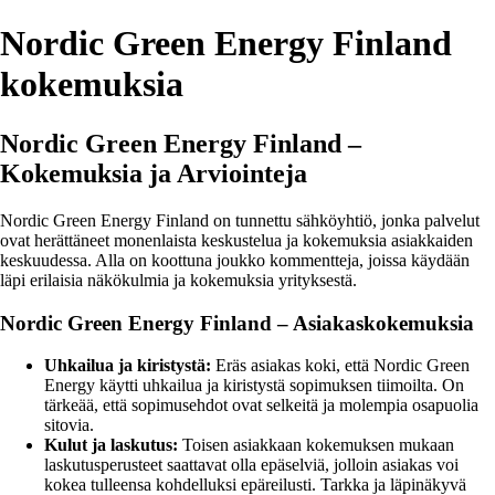
Nordic Green Energy Finland
kokemuksia
Nordic Green Energy Finland –
Kokemuksia ja Arviointeja
Nordic Green Energy Finland on tunnettu sähköyhtiö, jonka palvelut
ovat herättäneet monenlaista keskustelua ja kokemuksia asiakkaiden
keskuudessa. Alla on koottuna joukko kommentteja, joissa käydään
läpi erilaisia näkökulmia ja kokemuksia yrityksestä.
Nordic Green Energy Finland – Asiakaskokemuksia
Uhkailua ja kiristystä:
Eräs asiakas koki, että Nordic Green
Energy käytti uhkailua ja kiristystä sopimuksen tiimoilta. On
tärkeää, että sopimusehdot ovat selkeitä ja molempia osapuolia
sitovia.
Kulut ja laskutus:
Toisen asiakkaan kokemuksen mukaan
laskutusperusteet saattavat olla epäselviä, jolloin asiakas voi
kokea tulleensa kohdelluksi epäreilusti. Tarkka ja läpinäkyvä