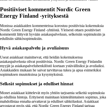
Positiiviset kommentit Nordic Green
Energy Finland -yrityksestä
Monissa asiakkaiden kommenteissa korostuu positiivisia kokemuksia
Nordic Green Energy Finland -yhtiöstä. Yleisesti ottaen positiiviset
kommentit liittyvät hyvään asiakaspalveluun, selkeisiin sopimuksiin ja
edullisiin sähkösopimuksiin.
Hyvä asiakaspalvelu ja avuliaisuus
Useat asiakkaat mainitsevat, että heidän kokemuksensa
asiakaspalvelusta olivat positiivisia. Nordic Green Energy Finlandin
myyjät ja asiakaspalveluhenkilöstö koetaan ystävällisiksi ja avuliaiksi.
Asiakkaiden mukaan he saivat tarvittavaa tukea ja apua esimerkiksi
sopimuksen muutoksissa ja kysymyksissä.
Selkeät sopimukset ja edulliset hinnat
Monet asiakkaat kiittelevät myös yhtiön tarjoamia selkeitä sopimuksia
ja edullisia hintoja. Erityisesti mainitaan kiinteähintainen sopimus, joka
mahdollistaa ennalta-arvattavat ja edulliset sähkölaskut. Asiakkaat
arvostavat myös sitä, että Nordic Green Energy Finland tarjoaa