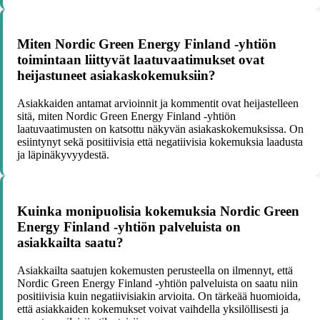
Miten Nordic Green Energy Finland -yhtiön
toimintaan liittyvät laatuvaatimukset ovat
heijastuneet asiakaskokemuksiin?
Asiakkaiden antamat arvioinnit ja kommentit ovat heijastelleen
sitä, miten Nordic Green Energy Finland -yhtiön
laatuvaatimusten on katsottu näkyvän asiakaskokemuksissa. On
esiintynyt sekä positiivisia että negatiivisia kokemuksia laadusta
ja läpinäkyvyydestä.
Kuinka monipuolisia kokemuksia Nordic Green
Energy Finland -yhtiön palveluista on
asiakkailta saatu?
Asiakkailta saatujen kokemusten perusteella on ilmennyt, että
Nordic Green Energy Finland -yhtiön palveluista on saatu niin
positiivisia kuin negatiivisiakin arvioita. On tärkeää huomioida,
että asiakkaiden kokemukset voivat vaihdella yksilöllisesti ja