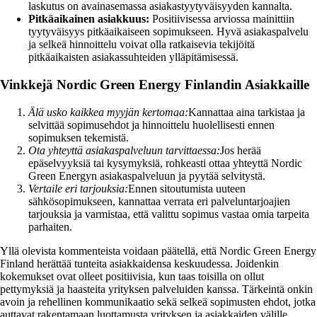
laskutus on avainasemassa asiakastyytyväisyyden kannalta.
Pitkäaikainen asiakkuus:
Positiivisessa arviossa mainittiin
tyytyväisyys pitkäaikaiseen sopimukseen. Hyvä asiakaspalvelu
ja selkeä hinnoittelu voivat olla ratkaisevia tekijöitä
pitkäaikaisten asiakassuhteiden ylläpitämisessä.
Vinkkejä Nordic Green Energy Finlandin Asiakkaille
Älä usko kaikkea myyjän kertomaa:
Kannattaa aina tarkistaa ja
selvittää sopimusehdot ja hinnoittelu huolellisesti ennen
sopimuksen tekemistä.
Ota yhteyttä asiakaspalveluun tarvittaessa:
Jos herää
epäselvyyksiä tai kysymyksiä, rohkeasti ottaa yhteyttä Nordic
Green Energyn asiakaspalveluun ja pyytää selvitystä.
Vertaile eri tarjouksia:
Ennen sitoutumista uuteen
sähkösopimukseen, kannattaa verrata eri palveluntarjoajien
tarjouksia ja varmistaa, että valittu sopimus vastaa omia tarpeita
parhaiten.
Yllä olevista kommenteista voidaan päätellä, että Nordic Green Energy
Finland herättää tunteita asiakkaidensa keskuudessa. Joidenkin
kokemukset ovat olleet positiivisia, kun taas toisilla on ollut
pettymyksiä ja haasteita yrityksen palveluiden kanssa. Tärkeintä onkin
avoin ja rehellinen kommunikaatio sekä selkeä sopimusten ehdot, jotka
auttavat rakentamaan luottamusta yrityksen ja asiakkaiden välille.