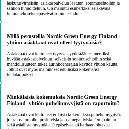
laskutusvirheisiin, asiakaspalvelun laatuun, sopimusehtoihin ja
sähkön hinnoitteluun. On mainittu esimerkiksi salakavala
hinnoittelu sekä epäselvät sopimusehdot.
Millä perusteilla Nordic Green Energy Finland -
yhtiön asiakkaat ovat olleet tyytyväisiä?
Asiakkaat ovat kertoneet tyytyväisyydestään esimerkiksi
hyvään asiakaspalveluun, selkeisiin sopimusehtoihin sekä
mahdollisuuteen tukea aurinkoenergian käyttöä yhtiön kautta.
Jotkut ovat myös maininneet edullisiksi kokemansa
hintatarjoukset.
Minkälaisia kokemuksia Nordic Green Energy
Finland -yhtiön puhelinmyyjistä on raportoitu?
Asiakkaat ovat kertoneet erilaisia kokemuksia puhelinmyyjistä,
joista osa on ollut positiivisia ja osa negatiivisia. On mainittu
sekä asiallista myyntiä että epäselvää tai harhaanjohtavaa