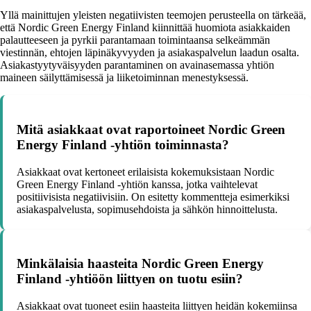
Yllä mainittujen yleisten negatiivisten teemojen perusteella on tärkeää,
että Nordic Green Energy Finland kiinnittää huomiota asiakkaiden
palautteeseen ja pyrkii parantamaan toimintaansa selkeämmän
viestinnän, ehtojen läpinäkyvyyden ja asiakaspalvelun laadun osalta.
Asiakastyytyväisyyden parantaminen on avainasemassa yhtiön
maineen säilyttämisessä ja liiketoiminnan menestyksessä.
Mitä asiakkaat ovat raportoineet Nordic Green
Energy Finland -yhtiön toiminnasta?
Asiakkaat ovat kertoneet erilaisista kokemuksistaan Nordic
Green Energy Finland -yhtiön kanssa, jotka vaihtelevat
positiivisista negatiivisiin. On esitetty kommentteja esimerkiksi
asiakaspalvelusta, sopimusehdoista ja sähkön hinnoittelusta.
Minkälaisia haasteita Nordic Green Energy
Finland -yhtiöön liittyen on tuotu esiin?
Asiakkaat ovat tuoneet esiin haasteita liittyen heidän kokemiinsa