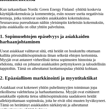
Kun tarkastellaan Nordic Green Energy Finland -yhtiötä koskevia
käyttäjäkokemuksia ja kommentteja, esiin nousee useita negatiivisia
teemoja, jotka toistuvat useiden asiakkaiden kokemuksissa.
Seuraavassa pureudutaan näihin yleisimpiin kielteisiin kokemuksiin,
joita asiakkailla on ollut yhtiön palveluista.
1. Sopimusehtojen epäselvyys ja asiakkaiden
harhaanjohtaminen
Useat asiakkaat valittavat siitä, että heidät on houkuteltu ottamaan
kalliita pörssisähkösopimuksia ilman selkeää ehtojen kertomista.
Myyjät ovat antaneet virheellistä tietoa sopimusten hinnoista ja
ehdoista, mikä on johtanut asiakkaiden pettymykseen ja taloudellisiin
tappioihin. Tämä on aiheuttanut luottamuspulaa yhtiötä kohtaan.
2. Epäasiallinen markkinointi ja myyntitaktiikat
Asiakkaat ovat kokeneet yhtiön puhelinmyyjien toiminnan jopa
rikollisena valehteluna ja harhauttamisena. Myyjät ovat esittäneet
asiakkaille epätotta tietoa sähkösopimuksista saadakseen heidät
allekirjoittamaan sopimuksia, joita he eivät olisi muuten hyväksyneet.
Tämä on herättänyt asiakkaiden närkästystä ja aiheuttanut