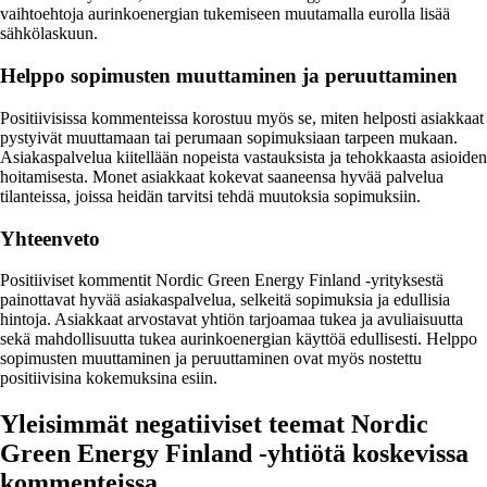
vaihtoehtoja aurinkoenergian tukemiseen muutamalla eurolla lisää
sähkölaskuun.
Helppo sopimusten muuttaminen ja peruuttaminen
Positiivisissa kommenteissa korostuu myös se, miten helposti asiakkaat
pystyivät muuttamaan tai perumaan sopimuksiaan tarpeen mukaan.
Asiakaspalvelua kiitellään nopeista vastauksista ja tehokkaasta asioiden
hoitamisesta. Monet asiakkaat kokevat saaneensa hyvää palvelua
tilanteissa, joissa heidän tarvitsi tehdä muutoksia sopimuksiin.
Yhteenveto
Positiiviset kommentit Nordic Green Energy Finland -yrityksestä
painottavat hyvää asiakaspalvelua, selkeitä sopimuksia ja edullisia
hintoja. Asiakkaat arvostavat yhtiön tarjoamaa tukea ja avuliaisuutta
sekä mahdollisuutta tukea aurinkoenergian käyttöä edullisesti. Helppo
sopimusten muuttaminen ja peruuttaminen ovat myös nostettu
positiivisina kokemuksina esiin.
Yleisimmät negatiiviset teemat Nordic
Green Energy Finland -yhtiötä koskevissa
kommenteissa