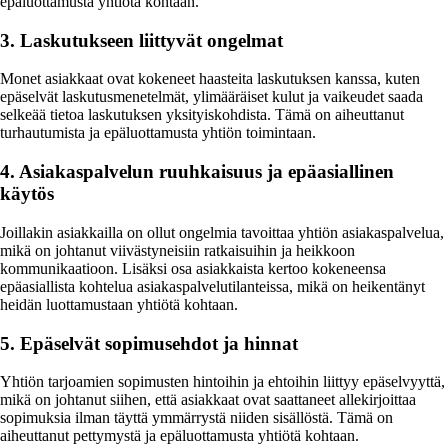
epäluottamusta yhtiötä kohtaan.
3. Laskutukseen liittyvät ongelmat
Monet asiakkaat ovat kokeneet haasteita laskutuksen kanssa, kuten
epäselvät laskutusmenetelmät, ylimääräiset kulut ja vaikeudet saada
selkeää tietoa laskutuksen yksityiskohdista. Tämä on aiheuttanut
turhautumista ja epäluottamusta yhtiön toimintaan.
4. Asiakaspalvelun ruuhkaisuus ja epäasiallinen
käytös
Joillakin asiakkailla on ollut ongelmia tavoittaa yhtiön asiakaspalvelua,
mikä on johtanut viivästyneisiin ratkaisuihin ja heikkoon
kommunikaatioon. Lisäksi osa asiakkaista kertoo kokeneensa
epäasiallista kohtelua asiakaspalvelutilanteissa, mikä on heikentänyt
heidän luottamustaan yhtiötä kohtaan.
5. Epäselvät sopimusehdot ja hinnat
Yhtiön tarjoamien sopimusten hintoihin ja ehtoihin liittyy epäselvyyttä,
mikä on johtanut siihen, että asiakkaat ovat saattaneet allekirjoittaa
sopimuksia ilman täyttä ymmärrystä niiden sisällöstä. Tämä on
aiheuttanut pettymystä ja epäluottamusta yhtiötä kohtaan.