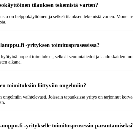
pokäyttöinen tilauksen tekemistä varten?
sto on helppokäyttöinen ja selkeä tilauksen tekemistä varten. Monet asia
sta.
ilamppu.fi -yrityksen toimitusprosessissa?
hyötyinä nopeat toimitukset, selkeät seurantatiedot ja laadukkaiden tuot
sten aikana.
n toimituksiin liittyviin ongelmiin?
n ongelmiin vaihtelevasti. Joissain tapauksissa yritys on tarjonnut korvaav
an.
lamppu.fi -yritykselle toimitusprosessin parantamiseksi