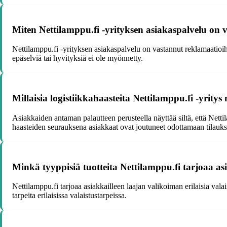
Miten Nettilamppu.fi -yrityksen asiakaspalvelu on 
Nettilamppu.fi -yrityksen asiakaspalvelu on vastannut reklamaatioihin 
epäselviä tai hyvityksiä ei ole myönnetty.
Millaisia logistiikkahaasteita Nettilamppu.fi -yrity
Asiakkaiden antaman palautteen perusteella näyttää siltä, että Nettil
haasteiden seurauksena asiakkaat ovat joutuneet odottamaan tilauksia
Minkä tyyppisiä tuotteita Nettilamppu.fi tarjoaa as
Nettilamppu.fi tarjoaa asiakkailleen laajan valikoiman erilaisia val
tarpeita erilaisissa valaistustarpeissa.