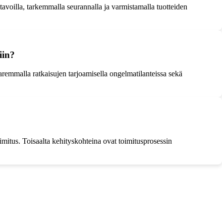
avoilla, tarkemmalla seurannalla ja varmistamalla tuotteiden
iin?
remmalla ratkaisujen tarjoamisella ongelmatilanteissa sekä
imitus. Toisaalta kehityskohteina ovat toimitusprosessin