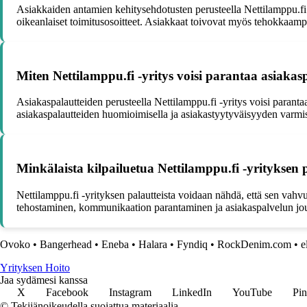
Asiakkaiden antamien kehitysehdotusten perusteella Nettilamppu.fi 
oikeanlaiset toimitusosoitteet. Asiakkaat toivovat myös tehokkaamp
Miten Nettilamppu.fi -yritys voisi parantaa asiaka
Asiakaspalautteiden perusteella Nettilamppu.fi -yritys voisi paran
asiakaspalautteiden huomioimisella ja asiakastyytyväisyyden varmis
Minkälaista kilpailuetua Nettilamppu.fi -yrityksen
Nettilamppu.fi -yrityksen palautteista voidaan nähdä, että sen vahv
tehostaminen, kommunikaation parantaminen ja asiakaspalvelun jo
Ovoko
•
Bangerhead
•
Eneba
•
Halara
•
Fyndiq
•
RockDenim.com
•
e
Yrityksen Hoito
Jaa sydämesi kanssa
X
Facebook
Instagram
LinkedIn
YouTube
Pin
© Tekijänoikeudella suojattua materiaalia.