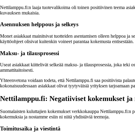
Nettilamppu.fi:n laaja tuotevalikoima oli toinen positiivinen teema asia
kuvauksen mukaisia.
Asennuksen helppous ja selkeys
Monet asiakkaat mainitsivat tuotteiden asentamisen olleen helppoa ja sel
käyttöohjeet olisivat kuitenkin voineet parantaa kokemusta entisestään.
Maksu- ja tilausprosessi
Useat asiakkaat kiittelivät selkeää maksu- ja tilausprosessia, joka tek
ammattitaitoisesti.
Yhteenvetona voidaan todeta, että Nettilamppu.fi saa positiivista palaut
kokonaisuudessaan asiakkaat olivat tyytyväisiä yrityksen tarjoamaan pal
Nettilamppu.fi: Negatiiviset kokemukset ja
Suomalaisten kuluttajien kokemukset verkkokauppa Nettilamppu.fi:n palve
kokemuksia ja nostamme esiin ni niitä yhdistäviä teemoja.
Toimitusaika ja viestintä