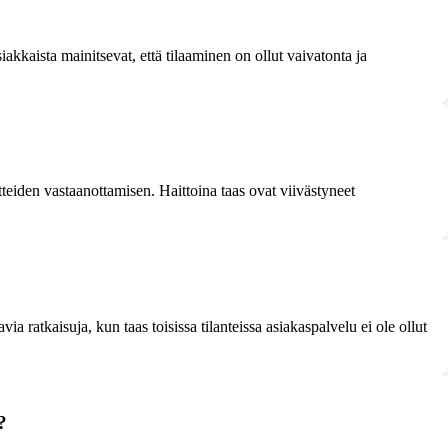
kkaista mainitsevat, että tilaaminen on ollut vaivatonta ja
teiden vastaanottamisen. Haittoina taas ovat viivästyneet
ia ratkaisuja, kun taas toisissa tilanteissa asiakaspalvelu ei ole ollut
?