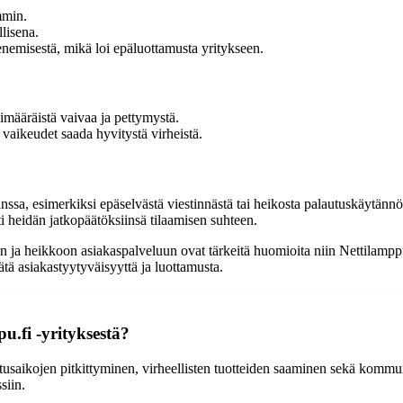
mmin.
lisena.
nemisestä, mikä loi epäluottamusta yritykseen.
imääräistä vaivaa ja pettymystä.
vaikeudet saada hyvitystä virheistä.
nssa, esimerkiksi epäselvästä viestinnästä tai heikosta palautuskäytännö
i heidän jatkopäätöksiinsä tilaamisen suhteen.
isiin ja heikkoon asiakaspalveluun ovat tärkeitä huomioita niin Nettilamp
sätä asiakastyytyväisyyttä ja luottamusta.
u.fi -yrityksestä?
itusaikojen pitkittyminen, virheellisten tuotteiden saaminen sekä kommu
siin.