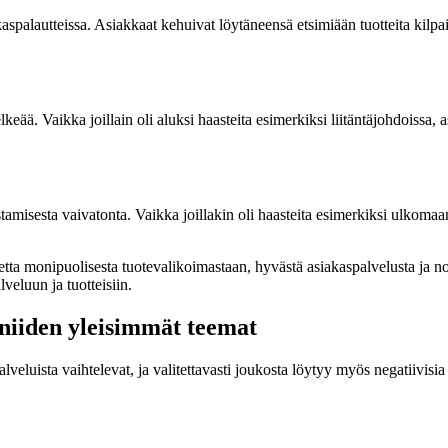
kaspalautteissa. Asiakkaat kehuivat löytäneensä etsimiään tuotteita kilpa
keää. Vaikka joillain oli aluksi haasteita esimerkiksi liitäntäjohdoissa,
i ostamisesta vaivatonta. Vaikka joillakin oli haasteita esimerkiksi ulk
etta monipuolisesta tuotevalikoimastaan, hyvästä asiakaspalvelusta ja nop
veluun ja tuotteisiin.
 niiden yleisimmät teemat
luista vaihtelevat, ja valitettavasti joukosta löytyy myös negatiivisia