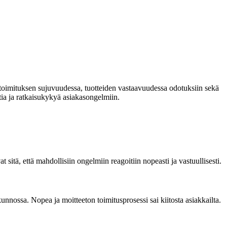
 toimituksen sujuvuudessa, tuotteiden vastaavuudessa odotuksiin sekä
tia ja ratkaisukykyä asiakasongelmiin.
itä, että mahdollisiin ongelmiin reagoitiin nopeasti ja vastuullisesti.
nnossa. Nopea ja moitteeton toimitusprosessi sai kiitosta asiakkailta.