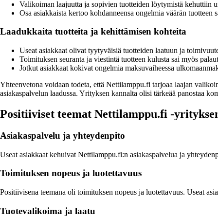
Valikoiman laajuutta ja sopivien tuotteiden löytymistä kehuttiin
Osa asiakkaista kertoo kohdanneensa ongelmia väärän tuotteen sa
Laadukkaita tuotteita ja kehittämisen kohteita
Useat asiakkaat olivat tyytyväisiä tuotteiden laatuun ja toimivuut
Toimituksen seuranta ja viestintä tuotteen kulusta sai myös palau
Jotkut asiakkaat kokivat ongelmia maksuvaiheessa ulkomaanmaksu
Yhteenvetona voidaan todeta, että Nettilamppu.fi tarjoaa laajan valiko
asiakaspalvelun laadussa. Yrityksen kannalta olisi tärkeää panostaa ko
Positiiviset teemat Nettilamppu.fi -yritykse
Asiakaspalvelu ja yhteydenpito
Useat asiakkaat kehuivat Nettilamppu.fi:n asiakaspalvelua ja yhteydenpit
Toimituksen nopeus ja luotettavuus
Positiivisena teemana oli toimituksen nopeus ja luotettavuus. Useat asi
Tuotevalikoima ja laatu