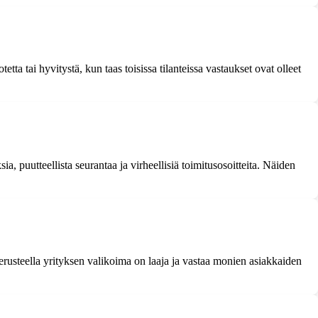
tta tai hyvitystä, kun taas toisissa tilanteissa vastaukset ovat olleet
a, puutteellista seurantaa ja virheellisiä toimitusosoitteita. Näiden
perusteella yrityksen valikoima on laaja ja vastaa monien asiakkaiden