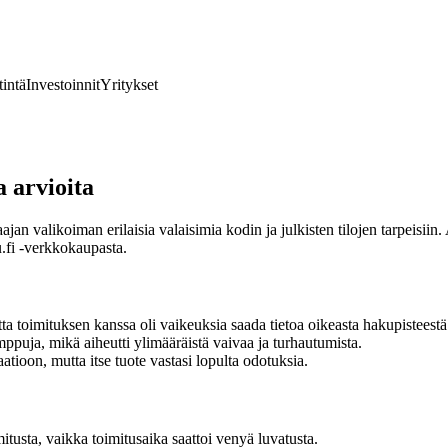
tintä
Investoinnit
Yritykset
 arvioita
jan valikoiman erilaisia valaisimia kodin ja julkisten tilojen tarpeisiin
u.fi -verkkokaupasta.
ta toimituksen kanssa oli vaikeuksia saada tietoa oikeasta hakupisteestä
mppuja, mikä aiheutti ylimääräistä vaivaa ja turhautumista.
ioon, mutta itse tuote vastasi lopulta odotuksia.
tusta, vaikka toimitusaika saattoi venyä luvatusta.