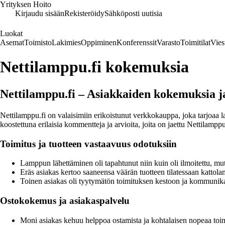
Yrityksen Hoito
Kirjaudu sisään
Rekisteröidy
Sähköposti uutisia
Luokat
Asemat
Toimisto
Lakimies
Oppiminen
Konferenssit
Varasto
Toimitilat
Vies
Nettilamppu.fi kokemuksia
Nettilamppu.fi – Asiakkaiden kokemuksia ja
Nettilamppu.fi on valaisimiin erikoistunut verkkokauppa, joka tarjoaa laa
koostettuna erilaisia kommentteja ja arvioita, joita on jaettu Nettilampp
Toimitus ja tuotteen vastaavuus odotuksiin
Lamppun lähettäminen oli tapahtunut niin kuin oli ilmoitettu, mut
Eräs asiakas kertoo saaneensa väärän tuotteen tilatessaan kattola
Toinen asiakas oli tyytymätön toimituksen kestoon ja kommunikaat
Ostokokemus ja asiakaspalvelu
Moni asiakas kehuu helppoa ostamista ja kohtalaisen nopeaa toimi