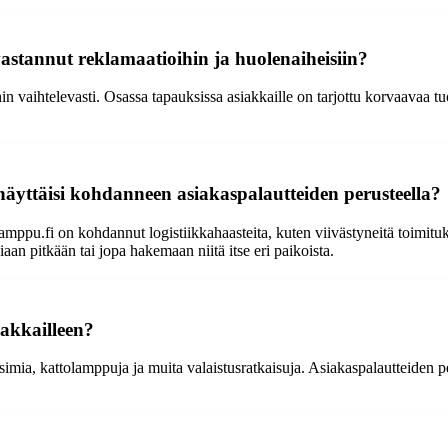
vastannut reklamaatioihin ja huolenaiheisiin?
vaihtelevasti. Osassa tapauksissa asiakkaille on tarjottu korvaavaa tuote
s näyttäisi kohdanneen asiakaspalautteiden perusteella?
amppu.fi on kohdannut logistiikkahaasteita, kuten viivästyneitä toimituksi
an pitkään tai jopa hakemaan niitä itse eri paikoista.
iakkailleen?
aisimia, kattolamppuja ja muita valaistusratkaisuja. Asiakaspalautteiden 