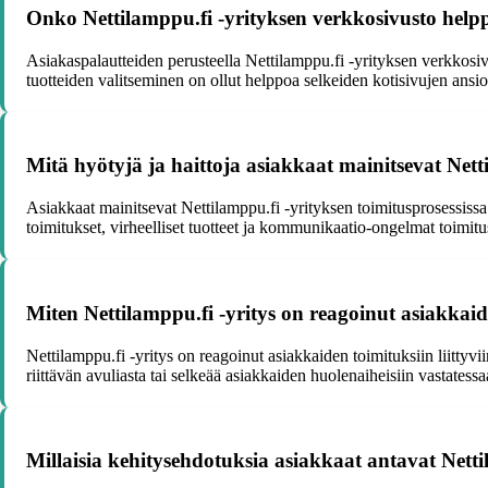
Onko Nettilamppu.fi -yrityksen verkkosivusto help
Asiakaspalautteiden perusteella Nettilamppu.fi -yrityksen verkkosivu
tuotteiden valitseminen on ollut helppoa selkeiden kotisivujen ansio
Mitä hyötyjä ja haittoja asiakkaat mainitsevat Nett
Asiakkaat mainitsevat Nettilamppu.fi -yrityksen toimitusprosessissa 
toimitukset, virheelliset tuotteet ja kommunikaatio-ongelmat toimitu
Miten Nettilamppu.fi -yritys on reagoinut asiakkaide
Nettilamppu.fi -yritys on reagoinut asiakkaiden toimituksiin liittyvii
riittävän avuliasta tai selkeää asiakkaiden huolenaiheisiin vastatessa
Millaisia kehitysehdotuksia asiakkaat antavat Netti