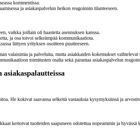
 useassa kommentissa.
amisessa ja asiakaspalvelun heikon reagoinnin tilanteeseen.
een, vaikka joillain oli haasteita asennuksen kanssa.
tetta, ja osa toivoi selkeämpää kommunikaatiota.
ssa liittyen yrityksen osoitteen puutteeseen.
iman valaisimia ja palveluita, mutta asiakkaiden kokemukset vaihtelevat
mmunikaatioon toimitusten osalta sekä parantaa asiakaspalvelun reagoin
n asiakaspalautteissa
oa. He kokivat saavansa selkeitä vastauksia kysymyksiinsä ja arvostivat s
akkaat kertoivat tuotteiden saapuneen odotettua nopeammin ja hyvässä ku