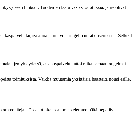
ilukykyiseen hintaan. Tuotteiden laatu vastasi odotuksia, ja ne olivat
 asiakaspalvelu tarjosi apua ja neuvoja ongelman ratkaisemiseen. Selkeät
omaanmaksujen yhteydessä, asiakaspalvelu auttoi ratkaisemaan ongelmat
eista toimituksista. Vaikka muutamia yksittäisiä haasteita nousi esille,
 kommentteja. Tässä artikkelissa tarkastelemme näitä negatiivisia