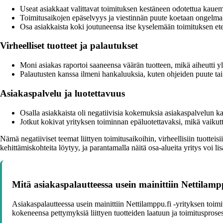
Useat asiakkaat valittavat toimituksen kestäneen odotettua kaue
Toimitusaikojen epäselvyys ja viestinnän puute koetaan ongelmal
Osa asiakkaista koki joutuneensa itse kyselemään toimituksen ete
Virheelliset tuotteet ja palautukset
Moni asiakas raportoi saaneensa väärän tuotteen, mikä aiheutti yl
Palautusten kanssa ilmeni hankaluuksia, kuten ohjeiden puute tai 
Asiakaspalvelu ja luotettavuus
Osalla asiakkaista oli negatiivisia kokemuksia asiakaspalvelun ka
Jotkut kokivat yrityksen toiminnan epäluotettavaksi, mikä vaikutt
Nämä negatiiviset teemat liittyen toimitusaikoihin, virheellisiin tuotte
kehittämiskohteita löytyy, ja parantamalla näitä osa-alueita yritys voi li
Mitä asiakaspalautteessa usein mainittiin Nettilampp
Asiakaspalautteessa usein mainittiin Nettilamppu.fi -yrityksen toim
kokeneensa pettymyksiä liittyen tuotteiden laatuun ja toimitusproses