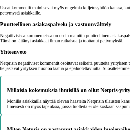
Useat kommentit mainitsevat myös ongelmia kuljetusyhtiön kanssa, kuten
pettymystä asiakkaille.
Puutteellinen asiakaspalvelu ja vastuunvälttely
Negatiivisissa kommenteissa on usein mainittu puutteellinen asiakaspalvel
Tämä on jättänyt asiakkaat ilman ratkaisua ja tuottanut pettymyksiä.
Yhteenveto
Netprisin negatiiviset kommentit osoittavat selkeitä puutteita yritykse
heijastavat yrityksen huonoa laatua ja epäluotettavuutta. Suosittelemme 
Millaisia kokemuksia ihmisillä on ollut Netpris-yrit
Monilla asiakkailla näyttää olevan haasteita Netprisin tilausten kan
Ilmeisesti on myös tapauksia, joissa tuotteita ei ole koskaan saapun
Miten Netpris on vastannut asiakkaiden huolenaiheis