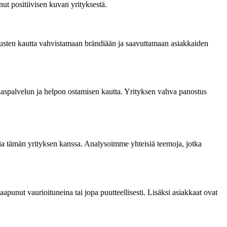
nut positiivisen kuvan yrityksestä.
emusten kautta vahvistamaan brändiään ja saavuttamaan asiakkaiden
akaspalvelun ja helpon ostamisen kautta. Yrityksen vahva panostus
ia tämän yrityksen kanssa. Analysoimme yhteisiä teemoja, jotka
saapunut vaurioituneina tai jopa puutteellisesti. Lisäksi asiakkaat ovat