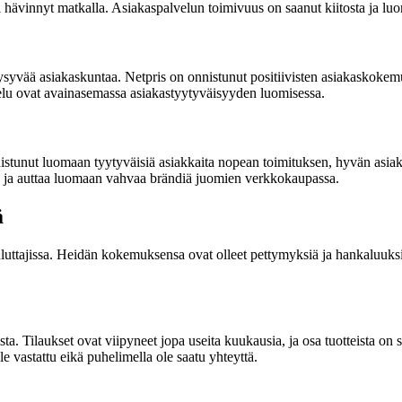
i hävinnyt matkalla. Asiakaspalvelun toimivuus on saanut kiitosta ja luo
 pysyvää asiakaskuntaa. Netpris on onnistunut positiivisten asiakaskok
elu ovat avainasemassa asiakastyytyväisyyden luomisessa.
onnistunut luomaan tyytyväisiä asiakkaita nopean toimituksen, hyvän asi
in ja auttaa luomaan vahvaa brändiä juomien verkkokaupassa.
ä
uluttajissa. Heidän kokemuksensa ovat olleet pettymyksiä ja hankaluuks
sta. Tilaukset ovat viipyneet jopa useita kuukausia, ja osa tuotteista on 
e vastattu eikä puhelimella ole saatu yhteyttä.