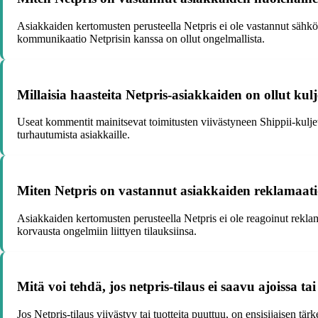
Asiakkaiden kertomusten perusteella Netpris ei ole vastannut sähköpo
kommunikaatio Netprisin kanssa on ollut ongelmallista.
Millaisia haasteita Netpris-asiakkaiden on ollut ku
Useat kommentit mainitsevat toimitusten viivästyneen Shippii-kuljet
turhautumista asiakkaille.
Miten Netpris on vastannut asiakkaiden reklamaatio
Asiakkaiden kertomusten perusteella Netpris ei ole reagoinut reklama
korvausta ongelmiin liittyen tilauksiinsa.
Mitä voi tehdä, jos netpris-tilaus ei saavu ajoissa ta
Jos Netpris-tilaus viivästyy tai tuotteita puuttuu, on ensisijaisen tä