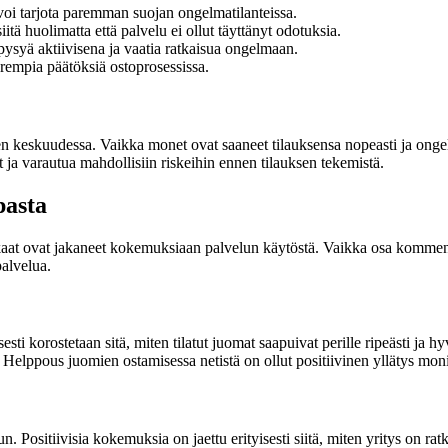
 voi tarjota paremman suojan ongelmatilanteissa.
tä huolimatta että palvelu ei ollut täyttänyt odotuksia.
 pysyä aktiivisena ja vaatia ratkaisua ongelmaan.
rempia päätöksiä ostoprosessissa.
den keskuudessa. Vaikka monet ovat saaneet tilauksensa nopeasti ja onge
a varautua mahdollisiin riskeihin ennen tilauksen tekemistä.
pasta
aat ovat jakaneet kokemuksiaan palvelun käytöstä. Vaikka osa kommento
palvelua.
esti korostetaan sitä, miten tilatut juomat saapuivat perille ripeästi ja 
 Helppous juomien ostamisessa netistä on ollut positiivinen yllätys monil
Positiivisia kokemuksia on jaettu erityisesti siitä, miten yritys on ratk