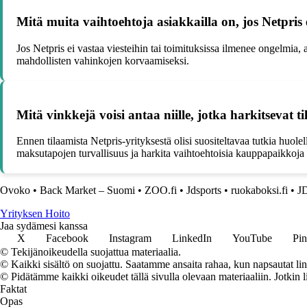
Mitä muita vaihtoehtoja asiakkailla on, jos Netpris 
Jos Netpris ei vastaa viesteihin tai toimituksissa ilmenee ongelmia, a
mahdollisten vahinkojen korvaamiseksi.
Mitä vinkkejä voisi antaa niille, jotka harkitsevat t
Ennen tilaamista Netpris-yrityksestä olisi suositeltavaa tutkia huol
maksutapojen turvallisuus ja harkita vaihtoehtoisia kauppapaikkoja
Ovoko
•
Back Market – Suomi
•
ZOO.fi
•
Jdsports
•
ruokaboksi.fi
•
JD
Yrityksen Hoito
Jaa sydämesi kanssa
X
Facebook
Instagram
LinkedIn
YouTube
Pin
© Tekijänoikeudella suojattua materiaalia.
© Kaikki sisältö on suojattu. Saatamme ansaita rahaa, kun napsautat lin
© Pidätämme kaikki oikeudet tällä sivulla olevaan materiaaliin. Jotkin l
Faktat
Opas