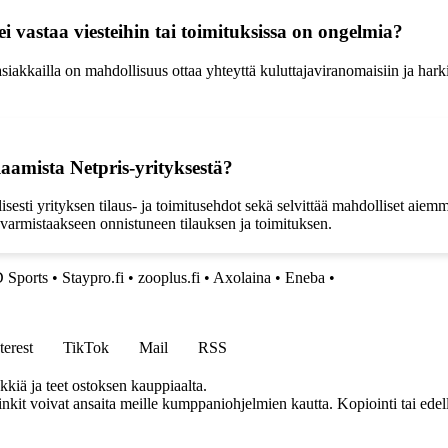
ei vastaa viesteihin tai toimituksissa on ongelmia?
siakkailla on mahdollisuus ottaa yhteyttä kuluttajaviranomaisiin ja harki
ilaamista Netpris-yrityksestä?
ellisesti yrityksen tilaus- ja toimitusehdot sekä selvittää mahdolliset a
 varmistaakseen onnistuneen tilauksen ja toimituksen.
 Sports
•
Staypro.fi
•
zooplus.fi
•
Axolaina
•
Eneba
•
terest
TikTok
Mail
RSS
kkiä ja teet ostoksen kauppiaalta.
inkit voivat ansaita meille kumppaniohjelmien kautta. Kopiointi tai edel