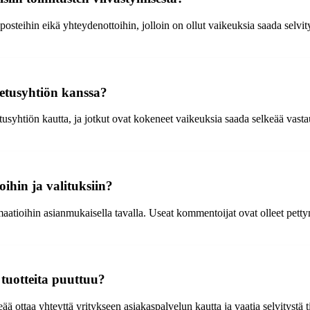
steihin eikä yhteydenottoihin, jolloin on ollut vaikeuksia saada selvitys
ljetusyhtiön kanssa?
usyhtiön kautta, ja jotkut ovat kokeneet vaikeuksia saada selkeää vastau
ihin ja valituksiin?
atioihin asianmukaisella tavalla. Useat kommentoijat ovat olleet pettynyt
i tuotteita puuttuu?
rkeää ottaa yhteyttä yritykseen asiakaspalvelun kautta ja vaatia selvityst