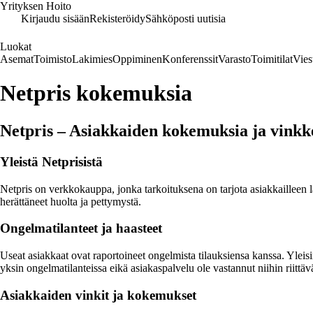
Yrityksen Hoito
Kirjaudu sisään
Rekisteröidy
Sähköposti uutisia
Luokat
Asemat
Toimisto
Lakimies
Oppiminen
Konferenssit
Varasto
Toimitilat
Vies
Netpris kokemuksia
Netpris – Asiakkaiden kokemuksia ja vinkk
Yleistä Netprisistä
Netpris on verkkokauppa, jonka tarkoituksena on tarjota asiakkailleen l
herättäneet huolta ja pettymystä.
Ongelmatilanteet ja haasteet
Useat asiakkaat ovat raportoineet ongelmista tilauksiensa kanssa. Yleis
yksin ongelmatilanteissa eikä asiakaspalvelu ole vastannut niihin riittäv
Asiakkaiden vinkit ja kokemukset