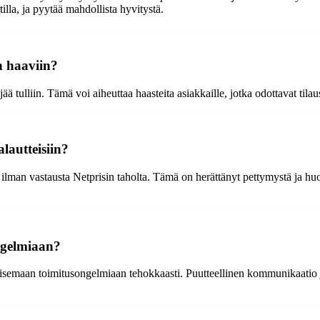
illa, ja pyytää mahdollista hyvitystä.
in haaviin?
jää tulliin. Tämä voi aiheuttaa haasteita asiakkaille, jotka odottavat tilau
lautteisiin?
ilman vastausta Netprisin taholta. Tämä on herättänyt pettymystä ja huolt
ngelmiaan?
isemaan toimitusongelmiaan tehokkaasti. Puutteellinen kommunikaatio ja