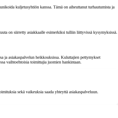
unikoida kuljetusyhtiön kanssa. Tämä on aiheuttanut turhautumista ja
uta on siirretty asiakkaalle esimerkiksi tulliin liittyvissä kysymyksissä.
essa ja asiakaspalvelun heikkouksissa. Kuluttajien pettymykset
essa vaihtoehtoisia toimittajia juomien hankintaan.
toimituksia sekä vaikeuksia saada yhteyttä asiakaspalveluun.