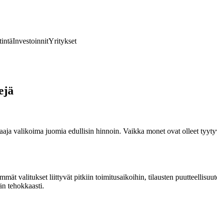
tintä
Investoinnit
Yritykset
ejä
aaja valikoima juomia edullisin hinnoin. Vaikka monet ovat olleet tyyty
immät valitukset liittyvät pitkiin toimitusaikoihin, tilausten puutteell
än tehokkaasti.