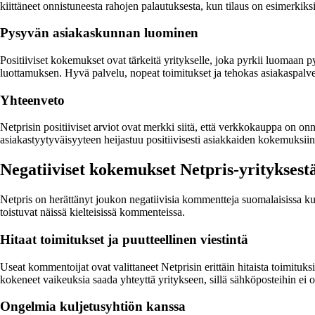
kiittäneet onnistuneesta rahojen palautuksesta, kun tilaus on esimerkiks
Pysyvän asiakaskunnan luominen
Positiiviset kokemukset ovat tärkeitä yritykselle, joka pyrkii luomaan
luottamuksen. Hyvä palvelu, nopeat toimitukset ja tehokas asiakaspalv
Yhteenveto
Netprisin positiiviset arviot ovat merkki siitä, että verkkokauppa on 
asiakastyytyväisyyteen heijastuu positiivisesti asiakkaiden kokemuksi
Negatiiviset kokemukset Netpris-yrityksest
Netpris on herättänyt joukon negatiivisia kommentteja suomalaisissa k
toistuvat näissä kielteisissä kommenteissa.
Hitaat toimitukset ja puutteellinen viestintä
Useat kommentoijat ovat valittaneet Netprisin erittäin hitaista toimituksi
kokeneet vaikeuksia saada yhteyttä yritykseen, sillä sähköposteihin ei ol
Ongelmia kuljetusyhtiön kanssa