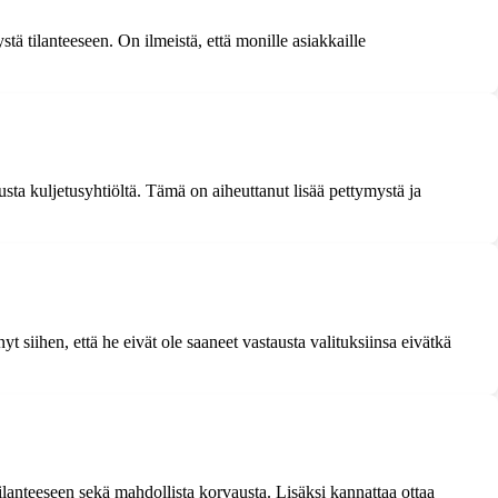
tä tilanteeseen. On ilmeistä, että monille asiakkaille
sta kuljetusyhtiöltä. Tämä on aiheuttanut lisää pettymystä ja
 siihen, että he eivät ole saaneet vastausta valituksiinsa eivätkä
ä tilanteeseen sekä mahdollista korvausta. Lisäksi kannattaa ottaa