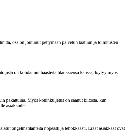
lmitta, osa on joutunut pettymään palvelun laatuun ja toimitusten
ijista on kohdannut haasteita tilauksiensa kanssa, löytyy myös
hyvin pakattuina. Myös kotiinkuljetus on saanut kiitosta, kun
le asiakkaille.
aissut ongelmatilanteita nopeasti ja tehokkaasti. Eräät asiakkaat ovat