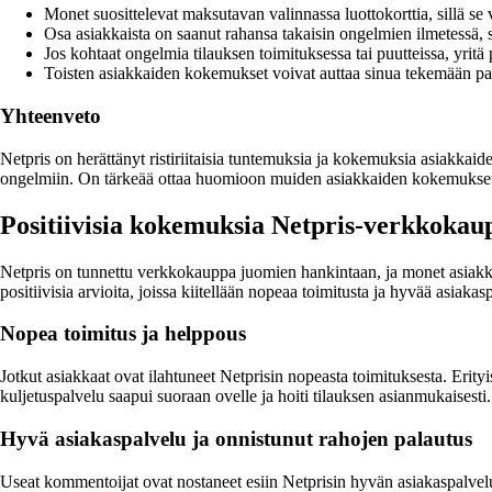
Monet suosittelevat maksutavan valinnassa luottokorttia, sillä se
Osa asiakkaista on saanut rahansa takaisin ongelmien ilmetessä, sii
Jos kohtaat ongelmia tilauksen toimituksessa tai puutteissa, yritä
Toisten asiakkaiden kokemukset voivat auttaa sinua tekemään pa
Yhteenveto
Netpris on herättänyt ristiriitaisia tuntemuksia ja kokemuksia asiakkai
ongelmiin. On tärkeää ottaa huomioon muiden asiakkaiden kokemukset j
Positiivisia kokemuksia Netpris-verkkokau
Netpris on tunnettu verkkokauppa juomien hankintaan, ja monet asiakk
positiivisia arvioita, joissa kiitellään nopeaa toimitusta ja hyvää asiakas
Nopea toimitus ja helppous
Jotkut asiakkaat ovat ilahtuneet Netprisin nopeasta toimituksesta. Erityis
kuljetuspalvelu saapui suoraan ovelle ja hoiti tilauksen asianmukaisesti.
Hyvä asiakaspalvelu ja onnistunut rahojen palautus
Useat kommentoijat ovat nostaneet esiin Netprisin hyvän asiakaspalvelun. 