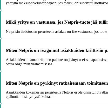
yhteyttä maksupalveluntarjoajaan, jos maksu on suoritettu luottokort
Mikä yritys on vastuussa, jos Netpris-tuote jää tull
Netprisin tiedotusten perusteella asiakas on itse vastuussa, jos tuote 
Miten Netpris on reagoinut asiakkaiden kriittisiin pa
Asiakkaiden antama kriittinen palaute on jäänyt useissa tapauksissa 
otetta ongelmiin vastaamisessa.
Miten Netpris on pyrkinyt ratkaisemaan toimituso
Asiakkaiden kokemusten perusteella Netpris ei ole onnistunut ratka
epäluottamusta yritystä kohtaan.