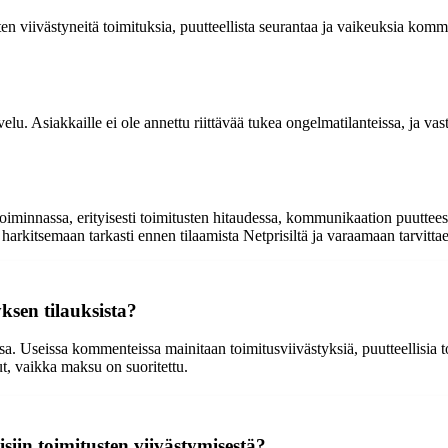
 viivästyneitä toimituksia, puutteellista seurantaa ja vaikeuksia komm
u. Asiakkaille ei ole annettu riittävää tukea ongelmatilanteissa, ja vastu
n toiminnassa, erityisesti toimitusten hitaudessa, kommunikaation puutte
harkitsemaan tarkasti ennen tilaamista Netprisiltä ja varaamaan tarvitta
yksen tilauksista?
ssa. Useissa kommenteissa mainitaan toimitusviivästyksiä, puutteellisia 
ut, vaikka maksu on suoritettu.
iin toimitusten viivästymisestä?