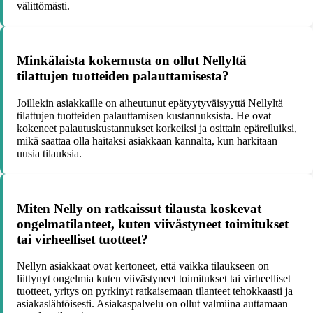
välittömästi.
Minkälaista kokemusta on ollut Nellyltä
tilattujen tuotteiden palauttamisesta?
Joillekin asiakkaille on aiheutunut epätyytyväisyyttä Nellyltä
tilattujen tuotteiden palauttamisen kustannuksista. He ovat
kokeneet palautuskustannukset korkeiksi ja osittain epäreiluiksi,
mikä saattaa olla haitaksi asiakkaan kannalta, kun harkitaan
uusia tilauksia.
Miten Nelly on ratkaissut tilausta koskevat
ongelmatilanteet, kuten viivästyneet toimitukset
tai virheelliset tuotteet?
Nellyn asiakkaat ovat kertoneet, että vaikka tilaukseen on
liittynyt ongelmia kuten viivästyneet toimitukset tai virheelliset
tuotteet, yritys on pyrkinyt ratkaisemaan tilanteet tehokkaasti ja
asiakaslähtöisesti. Asiakaspalvelu on ollut valmiina auttamaan