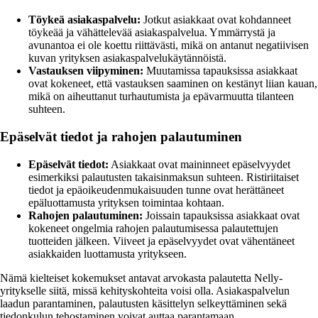
Töykeä asiakaspalvelu:
Jotkut asiakkaat ovat kohdanneet
töykeää ja vähättelevää asiakaspalvelua. Ymmärrystä ja
avunantoa ei ole koettu riittävästi, mikä on antanut negatiivisen
kuvan yrityksen asiakaspalvelukäytännöistä.
Vastauksen viipyminen:
Muutamissa tapauksissa asiakkaat
ovat kokeneet, että vastauksen saaminen on kestänyt liian kauan,
mikä on aiheuttanut turhautumista ja epävarmuutta tilanteen
suhteen.
Epäselvät tiedot ja rahojen palautuminen
Epäselvät tiedot:
Asiakkaat ovat maininneet epäselvyydet
esimerkiksi palautusten takaisinmaksun suhteen. Ristiriitaiset
tiedot ja epäoikeudenmukaisuuden tunne ovat herättäneet
epäluottamusta yrityksen toimintaa kohtaan.
Rahojen palautuminen:
Joissain tapauksissa asiakkaat ovat
kokeneet ongelmia rahojen palautumisessa palautettujen
tuotteiden jälkeen. Viiveet ja epäselvyydet ovat vähentäneet
asiakkaiden luottamusta yritykseen.
Nämä kielteiset kokemukset antavat arvokasta palautetta Nelly-
yritykselle siitä, missä kehityskohteita voisi olla. Asiakaspalvelun
laadun parantaminen, palautusten käsittelyn selkeyttäminen sekä
tiedonkulun tehostaminen voivat auttaa parantamaan