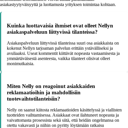
asiakastyytyväisyyttä ja luottamusta yrityksen toimintaa kohtaan.
Kuinka luottavaisia ihmiset ovat olleet Nellyn
asiakaspalveluun liittyvissä tilanteissa?
Asiakaspalveluun liittyvissä tilanteissa suuri osa asiakkaista on
kokenut Nellyn tarjoaman palvelun erittäin ystävälliseksi ja
avuliaaksi. Useat kommentit kiittävät nopeasta vastaamisesta ja
ymmärtäväisestä asenteesta, vaikka tilanteet olisivat olleet
monimutkaisia.
Miten Nelly on reagoinut asiakkaiden
reklamaatioihin ja mahdollisiin
tuotevaihtotilanteisiin?
Nelly on saanut kiitosta reklamaatioiden käsittelyssä ja viallisten
tuotteiden vaihtamisessa. Asiakkaat ovat ilahtuneet nopeasta ja
vaivattomasta prosessista sekä siitä, että heidän ongelmansa on
otettu vakavasti ja niihin on pyritty löytämään ratkaisu