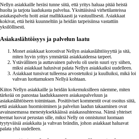
Nellyn asiakkaille heräsi tunne siitä, että yritys haluaa pitää heistä
huolta ja tarjota laadukasta palvelua. Yksittäisissä virhetilanteissa
asiakaspalvelu hoiti asiat mallikkaasti ja vastuullisesti. Asiakkaat
kokivat, että heitä kuunneltiin ja heidän tarpeisiinsa vastattiin
yksilöllisesti.
Asiakaslähtöisyys ja palvelun laatu
Monet asiakkaat korostivat Nellyn asiakaslähtöisyyttä ja sitä,
miten hyvin yritys ymmärtää asiakkaidensa tarpeet.
Ystävällinen ja auttavainen palvelu oli usein suuri syy siihen,
miksi asiakkaat halusivat palata Nellyn asiakkaiksi uudelleen.
Asiakkaat tunsivat tulleensa arvostetuiksi ja kuulluiksi, mikä loi
vahvan luottamuksen Nellyä kohtaan.
Kiitos Nellyn asiakkaille ja heidän kokemuksilleen näemme, miten
tärkeää on panostaa laadukkaaseen asiakaspalveluun ja
asiakaslähtöiseen toimintaan. Positiiviset kommentit ovat osoitus siitä,
että asiakkaan huomioiminen ja palvelun laadun takaaminen ovat
avainasemassa menestyksekkäässä asiakassuhteessa. Nämä yhteiset
teemat luovat perustan sille, miksi Nelly on onnistunut luomaan
tyytyväisiä asiakkaita ja vahvan brändin, johon asiakkaat haluavat
palata yhä uudelleen.