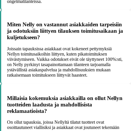
ongelmatilanteissa.
Miten Nelly on vastannut asiakkaiden tarpeisiin
ja odotuksiin liittyen tilauksen toimitusaikaan ja
kuljetukseen?
Joissain tapauksissa asiakkaat ovat kokeneet pettymyksiä
Nellyn toimitusaikoihin liittyen, kuten pikatoimituksen
viivästymiseen. Vaikka odotukset eivät ole täyttyneet 100%:sti,
on Nelly pyrkinyt tasapainottamaan tilanteen tarjoamalla
ystävällistä asiakaspalvelua ja mahdollisuuksien mukaan
ratkaisemaan toimitukseen liittyvät haasteet.
Millaisia kokemuksia asiakkailla on ollut Nellyn
tuotteiden laadusta ja mahdollisista
reklamaatioista?
On ollut tapauksia, joissa Nellyltä tilatut tuotteet ovat
osoittautuneet viallisiksi ja asiakkaat ovat joutuneet tekemään