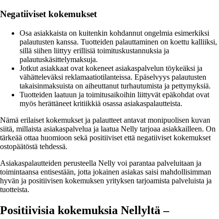
Negatiiviset kokemukset
Osa asiakkaista on kuitenkin kohdannut ongelmia esimerkiksi
palautusten kanssa. Tuotteiden palauttaminen on koettu kalliiksi,
sillä siihen liittyy erillisiä toimituskustannuksia ja
palautuskäsittelymaksuja.
Jotkut asiakkaat ovat kokeneet asiakaspalvelun töykeäksi ja
vähätteleväksi reklamaatiotilanteissa. Epäselvyys palautusten
takaisinmaksuista on aiheuttanut turhautumista ja pettymyksiä.
Tuotteiden laatuun ja toimitusaikoihin liittyvät epäkohdat ovat
myös herättäneet kritiikkiä osassa asiakaspalautteista.
Nämä erilaiset kokemukset ja palautteet antavat monipuolisen kuvan
siitä, millaista asiakaspalvelua ja laatua Nelly tarjoaa asiakkailleen. On
tärkeää ottaa huomioon sekä positiiviset että negatiiviset kokemukset
ostopäätöstä tehdessä.
Asiakaspalautteiden perusteella Nelly voi parantaa palveluitaan ja
toimintaansa entisestään, jotta jokainen asiakas saisi mahdollisimman
hyvän ja positiivisen kokemuksen yrityksen tarjoamista palveluista ja
tuotteista.
Positiivisia kokemuksia Nellyltä –