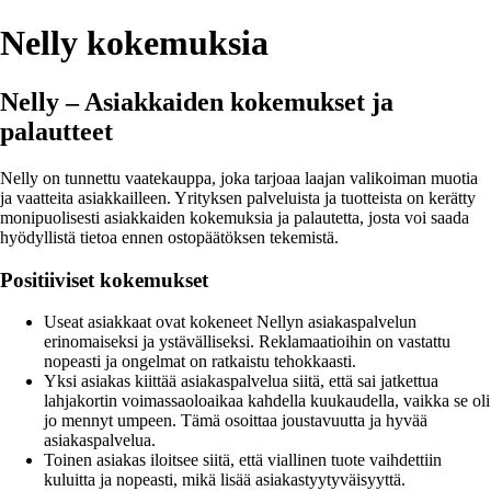
Nelly kokemuksia
Nelly – Asiakkaiden kokemukset ja
palautteet
Nelly on tunnettu vaatekauppa, joka tarjoaa laajan valikoiman muotia
ja vaatteita asiakkailleen. Yrityksen palveluista ja tuotteista on kerätty
monipuolisesti asiakkaiden kokemuksia ja palautetta, josta voi saada
hyödyllistä tietoa ennen ostopäätöksen tekemistä.
Positiiviset kokemukset
Useat asiakkaat ovat kokeneet Nellyn asiakaspalvelun
erinomaiseksi ja ystävälliseksi. Reklamaatioihin on vastattu
nopeasti ja ongelmat on ratkaistu tehokkaasti.
Yksi asiakas kiittää asiakaspalvelua siitä, että sai jatkettua
lahjakortin voimassaoloaikaa kahdella kuukaudella, vaikka se oli
jo mennyt umpeen. Tämä osoittaa joustavuutta ja hyvää
asiakaspalvelua.
Toinen asiakas iloitsee siitä, että viallinen tuote vaihdettiin
kuluitta ja nopeasti, mikä lisää asiakastyytyväisyyttä.