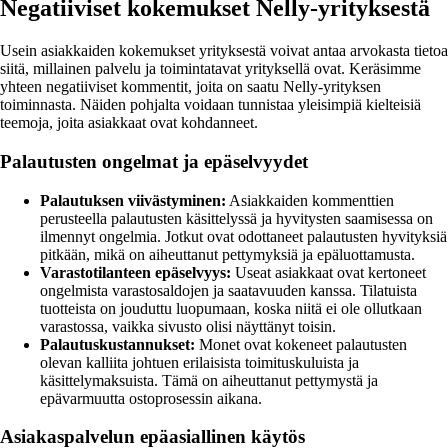
Negatiiviset kokemukset Nelly-yrityksestä
Usein asiakkaiden kokemukset yrityksestä voivat antaa arvokasta tietoa
siitä, millainen palvelu ja toimintatavat yrityksellä ovat. Keräsimme
yhteen negatiiviset kommentit, joita on saatu Nelly-yrityksen
toiminnasta. Näiden pohjalta voidaan tunnistaa yleisimpiä kielteisiä
teemoja, joita asiakkaat ovat kohdanneet.
Palautusten ongelmat ja epäselvyydet
Palautuksen viivästyminen:
Asiakkaiden kommenttien
perusteella palautusten käsittelyssä ja hyvitysten saamisessa on
ilmennyt ongelmia. Jotkut ovat odottaneet palautusten hyvityksiä
pitkään, mikä on aiheuttanut pettymyksiä ja epäluottamusta.
Varastotilanteen epäselvyys:
Useat asiakkaat ovat kertoneet
ongelmista varastosaldojen ja saatavuuden kanssa. Tilatuista
tuotteista on jouduttu luopumaan, koska niitä ei ole ollutkaan
varastossa, vaikka sivusto olisi näyttänyt toisin.
Palautuskustannukset:
Monet ovat kokeneet palautusten
olevan kalliita johtuen erilaisista toimituskuluista ja
käsittelymaksuista. Tämä on aiheuttanut pettymystä ja
epävarmuutta ostoprosessin aikana.
Asiakaspalvelun epäasiallinen käytös