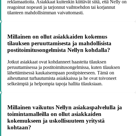
reklamaatioita. Asiakkaat kuitenkin kiittävät siitä, että Nelly on
reagoinut nopeasti ja tarjonnut vaihtoehdon tai korjannut
tilanteen mahdollisimman vaivattomasti.
Millainen on ollut asiakkaiden kokemus
tilauksen peruuttamisesta ja mahdollisista
postitoimitusongelmista Nellyn kohdalla?
Jotkut asiakkaat ovat kohdanneet haasteita tilauksen
peruuttamisessa ja postitoimitusongelmissa, kuten tilauksen
lähettämisessä kaukaisempaan postipisteeseen. Tämä on
aiheuttanut turhautumista asiakkaissa ja he ovat toivoneet
selkeämpiä ja helpompia tapoja hallita tilauksiaan.
Millainen vaikutus Nellyn asiakaspalvelulla ja
toimintamalleilla on ollut asiakkaiden
kokemukseen ja uskollisuuteen yritystä
kohtaan?