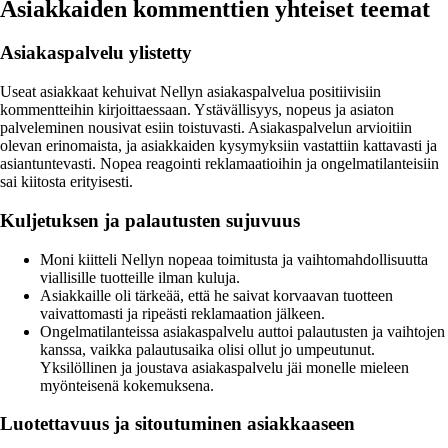
Asiakkaiden kommenttien yhteiset teemat
Asiakaspalvelu ylistetty
Useat asiakkaat kehuivat Nellyn asiakaspalvelua positiivisiin
kommentteihin kirjoittaessaan. Ystävällisyys, nopeus ja asiaton
palveleminen nousivat esiin toistuvasti. Asiakaspalvelun arvioitiin
olevan erinomaista, ja asiakkaiden kysymyksiin vastattiin kattavasti ja
asiantuntevasti. Nopea reagointi reklamaatioihin ja ongelmatilanteisiin
sai kiitosta erityisesti.
Kuljetuksen ja palautusten sujuvuus
Moni kiitteli Nellyn nopeaa toimitusta ja vaihtomahdollisuutta
viallisille tuotteille ilman kuluja.
Asiakkaille oli tärkeää, että he saivat korvaavan tuotteen
vaivattomasti ja ripeästi reklamaation jälkeen.
Ongelmatilanteissa asiakaspalvelu auttoi palautusten ja vaihtojen
kanssa, vaikka palautusaika olisi ollut jo umpeutunut.
Yksilöllinen ja joustava asiakaspalvelu jäi monelle mieleen
myönteisenä kokemuksena.
Luotettavuus ja sitoutuminen asiakkaaseen