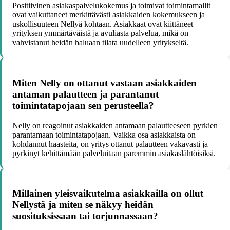
Positiivinen asiakaspalvelukokemus ja toimivat toimintamallit
ovat vaikuttaneet merkittävästi asiakkaiden kokemukseen ja
uskollisuuteen Nellyä kohtaan. Asiakkaat ovat kiittäneet
yrityksen ymmärtäväistä ja avuliasta palvelua, mikä on
vahvistanut heidän haluaan tilata uudelleen yritykseltä.
Miten Nelly on ottanut vastaan asiakkaiden
antaman palautteen ja parantanut
toimintatapojaan sen perusteella?
Nelly on reagoinut asiakkaiden antamaan palautteeseen pyrkien
parantamaan toimintatapojaan. Vaikka osa asiakkaista on
kohdannut haasteita, on yritys ottanut palautteen vakavasti ja
pyrkinyt kehittämään palveluitaan paremmin asiakaslähtöisiksi.
Millainen yleisvaikutelma asiakkailla on ollut
Nellystä ja miten se näkyy heidän
suosituksissaan tai torjunnassaan?