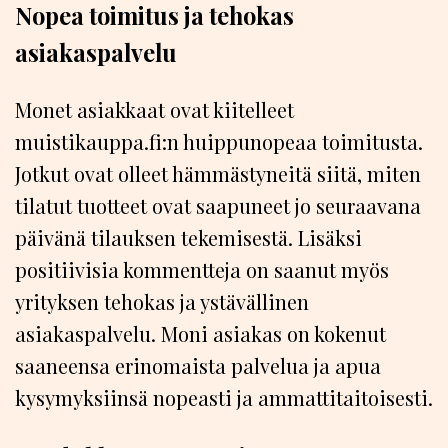
Nopea toimitus ja tehokas
asiakaspalvelu
Monet asiakkaat ovat kiitelleet
muistikauppa.fi:n huippunopeaa toimitusta.
Jotkut ovat olleet hämmästyneitä siitä, miten
tilatut tuotteet ovat saapuneet jo seuraavana
päivänä tilauksen tekemisestä. Lisäksi
positiivisia kommentteja on saanut myös
yrityksen tehokas ja ystävällinen
asiakaspalvelu. Moni asiakas on kokenut
saaneensa erinomaista palvelua ja apua
kysymyksiinsä nopeasti ja ammattitaitoisesti.