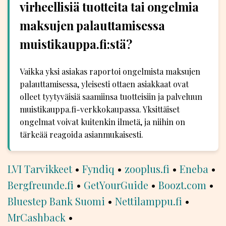
virheellisiä tuotteita tai ongelmia
maksujen palauttamisessa
muistikauppa.fi:stä?
Vaikka yksi asiakas raportoi ongelmista maksujen
palauttamisessa, yleisesti ottaen asiakkaat ovat
olleet tyytyväisiä saamiinsa tuotteisiin ja palveluun
muistikauppa.fi-verkkokaupassa. Yksittäiset
ongelmat voivat kuitenkin ilmetä, ja niihin on
tärkeää reagoida asianmukaisesti.
LVI Tarvikkeet
•
Fyndiq
•
zooplus.fi
•
Eneba
•
Bergfreunde.fi
•
GetYourGuide
•
Boozt.com
•
Bluestep Bank Suomi
•
Nettilamppu.fi
•
MrCashback
•