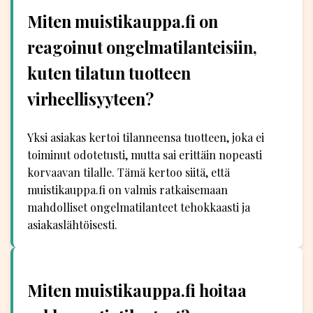
Miten muistikauppa.fi on
reagoinut ongelmatilanteisiin,
kuten tilatun tuotteen
virheellisyyteen?
Yksi asiakas kertoi tilanneensa tuotteen, joka ei
toiminut odotetusti, mutta sai erittäin nopeasti
korvaavan tilalle. Tämä kertoo siitä, että
muistikauppa.fi on valmis ratkaisemaan
mahdolliset ongelmatilanteet tehokkaasti ja
asiakaslähtöisesti.
Miten muistikauppa.fi hoitaa