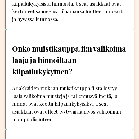
kilpailukykyisistä hinnoista. Useat asiakkaat ovat
kertoneet saaneensa tilaamansa tuotteet nopeasti
ja hyvässä kunnossa.
Onko muistikauppa.fi:n valikoima
laaja ja hinnoiltaan
kilpailukykyinen?
Asiakkaiden mukaan muistikauppa.fi:stä löytyy
laaja valikoima muisteja ja tallennusvälineitä, ja
hinnat ovat koettu kilpailukykyisiksi. Useat
asiakkaat ovat olleet tyytyväisiä myös valikoiman
monipuolisuuteen.