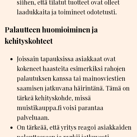
siihen, että tilatut tuotteet ovat olleet
laadukkaita ja toimineet odotetusti.
Palautteen huomioiminen ja
kehityskohteet
Joissain tapauksissa asiakkaat ovat
kokeneet haasteita esimerkiksi rahojen
palautuksen kanssa tai mainosviestien
saamisen jatkuvana häirintänä. Tämä on
tärkeä kehityskohde, missä
muistikauppa.fi voisi parantaa
palveluaan.
On tärkeää, että yritys reagoi asiakkaiden
palautteeseen ja pyrkii jatkuvasti