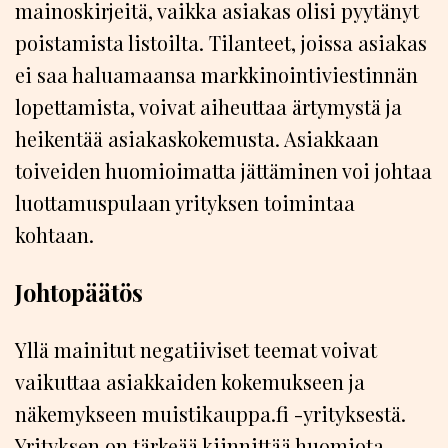
mainoskirjeitä, vaikka asiakas olisi pyytänyt
poistamista listoilta. Tilanteet, joissa asiakas
ei saa haluamaansa markkinointiviestinnän
lopettamista, voivat aiheuttaa ärtymystä ja
heikentää asiakaskokemusta. Asiakkaan
toiveiden huomioimatta jättäminen voi johtaa
luottamuspulaan yrityksen toimintaa
kohtaan.
Johtopäätös
Yllä mainitut negatiiviset teemat voivat
vaikuttaa asiakkaiden kokemukseen ja
näkemykseen muistikauppa.fi -yrityksestä.
Yrityksen on tärkeää kiinnittää huomiota