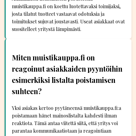
muistikauppa.fi on koettu luotettavaksi toimijaksi,
josta tilatut tuotteet vastaavat odotuksia ja
toimitukset sujuvat joustavasti. Useat asiakkaat ovat
suositelleet yritystä lämpimästi.
Miten muistikauppa.fi on
reagoinut asiakkaiden pyyntöihin
esimerkiksi listalta poistamisen
suhteen?
Yksi asiakas kertoo pyytäneensä muistikauppa.fi:a
poistamaan hänet mainoslistalta kahdesti ilman
reaktiota. Tämä antaa viitettä siitä, että yritys voi
parantaa kommunikaatiotaan ja reagointiaan