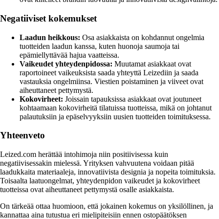
Negatiiviset kokemukset
Laadun heikkous:
Osa asiakkaista on kohdannut ongelmia
tuotteiden laadun kanssa, kuten huonoja saumoja tai
epämiellyttävää hajua vaatteissa.
Vaikeudet yhteydenpidossa:
Muutamat asiakkaat ovat
raportoineet vaikeuksista saada yhteyttä Leizediin ja saada
vastauksia ongelmiinsa. Viestien poistaminen ja viiveet ovat
aiheuttaneet pettymystä.
Kokovirheet:
Joissain tapauksissa asiakkaat ovat joutuneet
kohtaamaan kokovirheitä tilatuissa tuotteissa, mikä on johtanut
palautuksiin ja epäselvyyksiin uusien tuotteiden toimituksessa.
Yhteenveto
Leized.com herättää intohimoja niin positiivisessa kuin
negatiivisessakin mielessä. Yrityksen vahvuutena voidaan pitää
laadukkaita materiaaleja, innovatiivista designia ja nopeita toimituksia.
Toisaalta laatuongelmat, yhteydenpidon vaikeudet ja kokovirheet
tuotteissa ovat aiheuttaneet pettymystä osalle asiakkaista.
On tärkeää ottaa huomioon, että jokainen kokemus on yksilöllinen, ja
kannattaa aina tutustua eri mielipiteisiin ennen ostopäätöksen