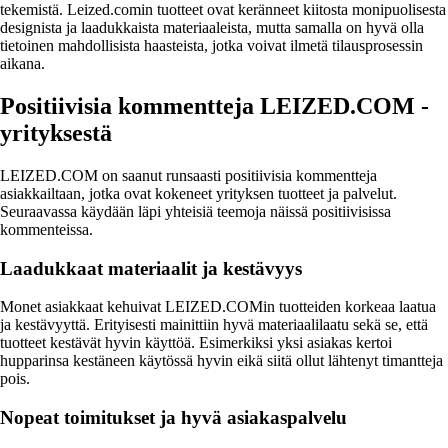
tekemistä. Leized.comin tuotteet ovat keränneet kiitosta monipuolisesta
designista ja laadukkaista materiaaleista, mutta samalla on hyvä olla
tietoinen mahdollisista haasteista, jotka voivat ilmetä tilausprosessin
aikana.
Positiivisia kommentteja LEIZED.COM -
yrityksestä
LEIZED.COM on saanut runsaasti positiivisia kommentteja
asiakkailtaan, jotka ovat kokeneet yrityksen tuotteet ja palvelut.
Seuraavassa käydään läpi yhteisiä teemoja näissä positiivisissa
kommenteissa.
Laadukkaat materiaalit ja kestävyys
Monet asiakkaat kehuivat LEIZED.COMin tuotteiden korkeaa laatua
ja kestävyyttä. Erityisesti mainittiin hyvä materiaalilaatu sekä se, että
tuotteet kestävät hyvin käyttöä. Esimerkiksi yksi asiakas kertoi
hupparinsa kestäneen käytössä hyvin eikä siitä ollut lähtenyt timantteja
pois.
Nopeat toimitukset ja hyvä asiakaspalvelu