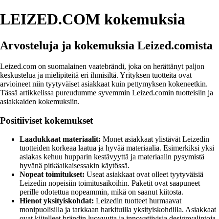
LEIZED.COM kokemuksia
Arvosteluja ja kokemuksia Leized.comista
Leized.com on suomalainen vaatebrändi, joka on herättänyt paljon
keskustelua ja mielipiteitä eri ihmisiltä. Yrityksen tuotteita ovat
arvioineet niin tyytyväiset asiakkaat kuin pettymyksen kokeneetkin.
Tässä artikkelissa pureudumme syvemmin Leized.comin tuotteisiin ja
asiakkaiden kokemuksiin.
Positiiviset kokemukset
Laadukkaat materiaalit:
Monet asiakkaat ylistävät Leizedin
tuotteiden korkeaa laatua ja hyvää materiaalia. Esimerkiksi yksi
asiakas kehuu hupparin kestävyyttä ja materiaalin pysymistä
hyvänä pitkäaikaisessakin käytössä.
Nopeat toimitukset:
Useat asiakkaat ovat olleet tyytyväisiä
Leizedin nopeisiin toimitusaikoihin. Paketit ovat saapuneet
perille odotettua nopeammin, mikä on saanut kiitosta.
Hienot yksityiskohdat:
Leizedin tuotteet hurmaavat
monipuolisilla ja tarkkaan harkituilla yksityiskohdilla. Asiakkaat
ovat kiitelleet brändin luovuutta ja innovatiivisia designvalintoja.