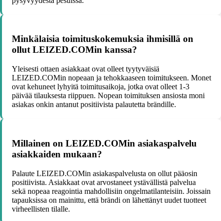
pysyvyydestä pesuissa.
Minkälaisia toimituskokemuksia ihmisillä on
ollut LEIZED.COMin kanssa?
Yleisesti ottaen asiakkaat ovat olleet tyytyväisiä
LEIZED.COMin nopeaan ja tehokkaaseen toimitukseen. Monet
ovat kehuneet lyhyitä toimitusaikoja, jotka ovat olleet 1-3
päivää tilauksesta riippuen. Nopean toimituksen ansiosta moni
asiakas onkin antanut positiivista palautetta brändille.
Millainen on LEIZED.COMin asiakaspalvelu
asiakkaiden mukaan?
Palaute LEIZED.COMin asiakaspalvelusta on ollut pääosin
positiivista. Asiakkaat ovat arvostaneet ystävällistä palvelua
sekä nopeaa reagointia mahdollisiin ongelmatilanteisiin. Joissain
tapauksissa on mainittu, että brändi on lähettänyt uudet tuotteet
virheellisten tilalle.