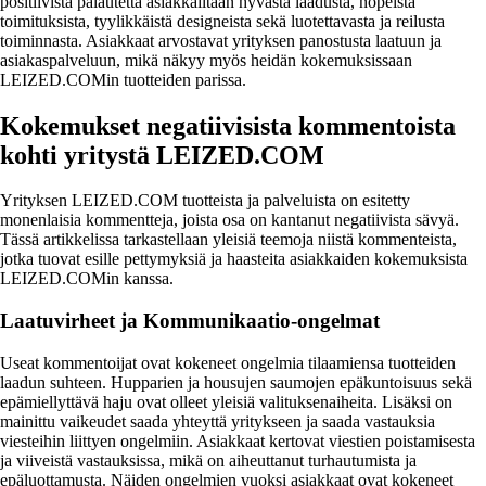
positiivista palautetta asiakkailtaan hyvästä laadusta, nopeista
toimituksista, tyylikkäistä designeista sekä luotettavasta ja reilusta
toiminnasta. Asiakkaat arvostavat yrityksen panostusta laatuun ja
asiakaspalveluun, mikä näkyy myös heidän kokemuksissaan
LEIZED.COMin tuotteiden parissa.
Kokemukset negatiivisista kommentoista
kohti yritystä LEIZED.COM
Yrityksen LEIZED.COM tuotteista ja palveluista on esitetty
monenlaisia kommentteja, joista osa on kantanut negatiivista sävyä.
Tässä artikkelissa tarkastellaan yleisiä teemoja niistä kommenteista,
jotka tuovat esille pettymyksiä ja haasteita asiakkaiden kokemuksista
LEIZED.COMin kanssa.
Laatuvirheet ja Kommunikaatio-ongelmat
Useat kommentoijat ovat kokeneet ongelmia tilaamiensa tuotteiden
laadun suhteen. Hupparien ja housujen saumojen epäkuntoisuus sekä
epämiellyttävä haju ovat olleet yleisiä valituksenaiheita. Lisäksi on
mainittu vaikeudet saada yhteyttä yritykseen ja saada vastauksia
viesteihin liittyen ongelmiin. Asiakkaat kertovat viestien poistamisesta
ja viiveistä vastauksissa, mikä on aiheuttanut turhautumista ja
epäluottamusta. Näiden ongelmien vuoksi asiakkaat ovat kokeneet