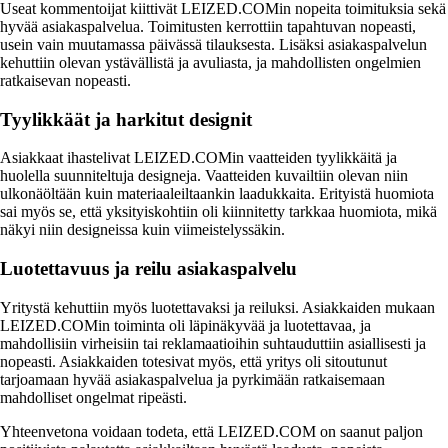
Useat kommentoijat kiittivät LEIZED.COMin nopeita toimituksia sekä
hyvää asiakaspalvelua. Toimitusten kerrottiin tapahtuvan nopeasti,
usein vain muutamassa päivässä tilauksesta. Lisäksi asiakaspalvelun
kehuttiin olevan ystävällistä ja avuliasta, ja mahdollisten ongelmien
ratkaisevan nopeasti.
Tyylikkäät ja harkitut designit
Asiakkaat ihastelivat LEIZED.COMin vaatteiden tyylikkäitä ja
huolella suunniteltuja designeja. Vaatteiden kuvailtiin olevan niin
ulkonäöltään kuin materiaaleiltaankin laadukkaita. Erityistä huomiota
sai myös se, että yksityiskohtiin oli kiinnitetty tarkkaa huomiota, mikä
näkyi niin designeissa kuin viimeistelyssäkin.
Luotettavuus ja reilu asiakaspalvelu
Yritystä kehuttiin myös luotettavaksi ja reiluksi. Asiakkaiden mukaan
LEIZED.COMin toiminta oli läpinäkyvää ja luotettavaa, ja
mahdollisiin virheisiin tai reklamaatioihin suhtauduttiin asiallisesti ja
nopeasti. Asiakkaiden totesivat myös, että yritys oli sitoutunut
tarjoamaan hyvää asiakaspalvelua ja pyrkimään ratkaisemaan
mahdolliset ongelmat ripeästi.
Yhteenvetona voidaan todeta, että LEIZED.COM on saanut paljon