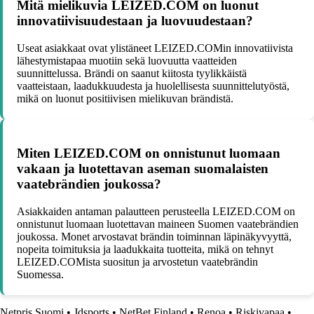
Mitä mielikuvia LEIZED.COM on luonut
innovatiivisuudestaan ja luovuudestaan?
Useat asiakkaat ovat ylistäneet LEIZED.COMin innovatiivista
lähestymistapaa muotiin sekä luovuutta vaatteiden
suunnittelussa. Brändi on saanut kiitosta tyylikkäistä
vaatteistaan, laadukkuudesta ja huolellisesta suunnittelutyöstä,
mikä on luonut positiivisen mielikuvan brändistä.
Miten LEIZED.COM on onnistunut luomaan
vakaan ja luotettavan aseman suomalaisten
vaatebrändien joukossa?
Asiakkaiden antaman palautteen perusteella LEIZED.COM on
onnistunut luomaan luotettavan maineen Suomen vaatebrändien
joukossa. Monet arvostavat brändin toiminnan läpinäkyvyyttä,
nopeita toimituksia ja laadukkaita tuotteita, mikä on tehnyt
LEIZED.COMista suositun ja arvostetun vaatebrändin
Suomessa.
Netpris Suomi
•
Jdsports
•
NetBet Finland
•
Renoa
•
Riskivapaa
•