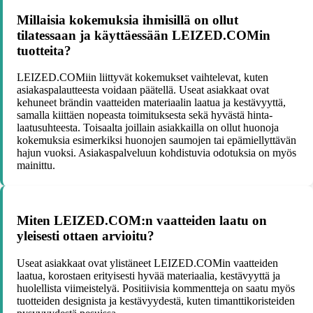
Millaisia kokemuksia ihmisillä on ollut
tilatessaan ja käyttäessään LEIZED.COMin
tuotteita?
LEIZED.COMiin liittyvät kokemukset vaihtelevat, kuten
asiakaspalautteesta voidaan päätellä. Useat asiakkaat ovat
kehuneet brändin vaatteiden materiaalin laatua ja kestävyyttä,
samalla kiittäen nopeasta toimituksesta sekä hyvästä hinta-
laatusuhteesta. Toisaalta joillain asiakkailla on ollut huonoja
kokemuksia esimerkiksi huonojen saumojen tai epämiellyttävän
hajun vuoksi. Asiakaspalveluun kohdistuvia odotuksia on myös
mainittu.
Miten LEIZED.COM:n vaatteiden laatu on
yleisesti ottaen arvioitu?
Useat asiakkaat ovat ylistäneet LEIZED.COMin vaatteiden
laatua, korostaen erityisesti hyvää materiaalia, kestävyyttä ja
huolellista viimeistelyä. Positiivisia kommentteja on saatu myös
tuotteiden designista ja kestävyydestä, kuten timanttikoristeiden