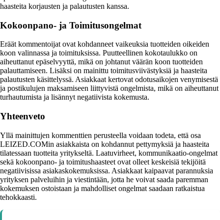
haasteita korjausten ja palautusten kanssa.
Kokoonpano- ja Toimitusongelmat
Eräät kommentoijat ovat kohdanneet vaikeuksia tuotteiden oikeiden
koon valinnassa ja toimituksissa. Puutteellinen kokotaulukko on
aiheuttanut epäselvyyttä, mikä on johtanut väärän koon tuotteiden
palauttamiseen. Lisäksi on mainittu toimitusviivästyksiä ja haasteita
palautusten käsittelyssä. Asiakkaat kertovat odotusaikojen venymisestä
ja postikulujen maksamiseen liittyvistä ongelmista, mikä on aiheuttanut
turhautumista ja lisännyt negatiivista kokemusta.
Yhteenveto
Yllä mainittujen kommenttien perusteella voidaan todeta, että osa
LEIZED.COMin asiakkaista on kohdannut pettymyksiä ja haasteita
tilatessaan tuotteita yritykseltä. Laatuvirheet, kommunikaatio-ongelmat
sekä kokoonpano- ja toimitushaasteet ovat olleet keskeisiä tekijöitä
negatiivisissa asiakaskokemuksissa. Asiakkaat kaipaavat parannuksia
yrityksen palveluihin ja viestintään, jotta he voivat saada paremman
kokemuksen ostoistaan ja mahdolliset ongelmat saadaan ratkaistua
tehokkaasti.