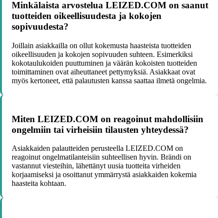
Minkälaista arvostelua LEIZED.COM on saanut
tuotteiden oikeellisuudesta ja kokojen
sopivuudesta?
Joillain asiakkailla on ollut kokemusta haasteista tuotteiden
oikeellisuuden ja kokojen sopivuuden suhteen. Esimerkiksi
kokotaulukoiden puuttuminen ja väärän kokoisten tuotteiden
toimittaminen ovat aiheuttaneet pettymyksiä. Asiakkaat ovat
myös kertoneet, että palautusten kanssa saattaa ilmetä ongelmia.
Miten LEIZED.COM on reagoinut mahdollisiin
ongelmiin tai virheisiin tilausten yhteydessä?
Asiakkaiden palautteiden perusteella LEIZED.COM on
reagoinut ongelmatilanteisiin suhteellisen hyvin. Brändi on
vastannut viesteihin, lähettänyt uusia tuotteita virheiden
korjaamiseksi ja osoittanut ymmärrystä asiakkaiden kokemia
haasteita kohtaan.