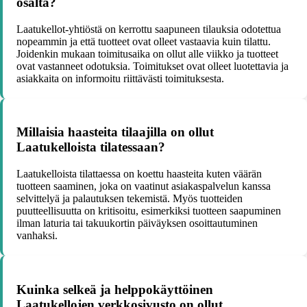
osalta?
Laatukellot-yhtiöstä on kerrottu saapuneen tilauksia odotettua
nopeammin ja että tuotteet ovat olleet vastaavia kuin tilattu.
Joidenkin mukaan toimitusaika on ollut alle viikko ja tuotteet
ovat vastanneet odotuksia. Toimitukset ovat olleet luotettavia ja
asiakkaita on informoitu riittävästi toimituksesta.
Millaisia haasteita tilaajilla on ollut
Laatukelloista tilatessaan?
Laatukelloista tilattaessa on koettu haasteita kuten väärän
tuotteen saaminen, joka on vaatinut asiakaspalvelun kanssa
selvittelyä ja palautuksen tekemistä. Myös tuotteiden
puutteellisuutta on kritisoitu, esimerkiksi tuotteen saapuminen
ilman laturia tai takuukortin päiväyksen osoittautuminen
vanhaksi.
Kuinka selkeä ja helppokäyttöinen
Laatukellojen verkkosivusto on ollut