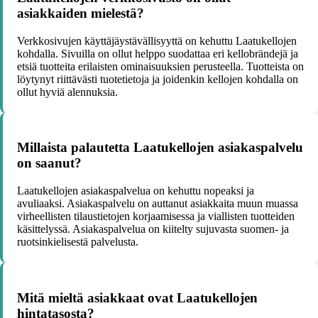
asiakkaiden mielestä?
Verkkosivujen käyttäjäystävällisyyttä on kehuttu Laatukellojen
kohdalla. Sivuilla on ollut helppo suodattaa eri kellobrändejä ja
etsiä tuotteita erilaisten ominaisuuksien perusteella. Tuotteista on
löytynyt riittävästi tuotetietoja ja joidenkin kellojen kohdalla on
ollut hyviä alennuksia.
Millaista palautetta Laatukellojen asiakaspalvelu
on saanut?
Laatukellojen asiakaspalvelua on kehuttu nopeaksi ja
avuliaaksi. Asiakaspalvelu on auttanut asiakkaita muun muassa
virheellisten tilaustietojen korjaamisessa ja viallisten tuotteiden
käsittelyssä. Asiakaspalvelua on kiitelty sujuvasta suomen- ja
ruotsinkielisestä palvelusta.
Mitä mieltä asiakkaat ovat Laatukellojen
hintatasosta?