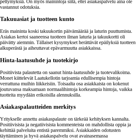
pettymyksiä. On myös mainintoja siitä, ettei asiakaspalvelu aina ole
vastannut odotuksia.
Takuuasiat ja tuotteen kunto
Eräs maininta koski takuukortin päivämäärää ja laturin puuttumista.
Asiakas kertoi saaneensa tuotteen ilman laturia ja takuukortti oli
päivätty aiemmin. Tällaiset kysymykset herättävät epäilyksiä tuotteen
alkuperästä ja aiheuttavat epävarmuutta asiakkaissa.
Hinta-laatusuhde ja tuotekirjo
Positiivista palautetta on saanut hinta-laatusuhde ja tuotevalikoima.
Monet kiittelevät Laatukellotin tarjoamia edullisempia hintoja
verrattuna muihin liikkeisiin. Toisaalta osa asiakkaista on kokenut
joutuvansa maksamaan normaalihintoja korkeampia hintoja, vaikka
tuotteita myydään erikoisilla alennuksilla.
Asiakaspalautteiden merkitys
Yritykselle annettu asiakaspalaute on tärkeää kehityksen kannalta.
Positiivisista ja negatiivisista kommenteista on mahdollista oppia ja
kehittää palveluita entistä paremmiksi. Asiakkaiden odotusten
täyttäminen ja hyvä asiakaspalvelu ovat avainasemassa