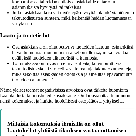
korjaamisessa tai reklamaatioissa asiakkaille ei tarjottu
asianmukaista hyvitystä tai ratkaisua.
Jotkut asiakkaat kokevat myös epäselvyyttä takuukäytäntöjen ja
takuutodistusten suhteen, mikä heikentää heidän luottamustaan
yritykseen.
Laatu ja tuotetiedot
Osa asiakkaista on ollut pettynyt tuotteiden laatuun, esimerkiksi
havaittuihin naarmuihin uusissa kellomalleissa, mikä herättää
epäilyksiä tuotteiden alkuperästä ja kunnosta.
Toimituksissa on myös ilmennyt virheitä, kuten puuttuvia
takuutodistuksia tai virheellisesti leimattuja takuudokumentteja,
mikä sekoittaa asiakkaiden odotuksia ja aiheuttaa epävarmuutta
tuotteiden alkuperästä.
Nämä yleiset teemat negatiivisissa arvioissa ovat tärkeitä huomioita
Laatukellosta kiinnostuneille asiakkaille. On tärkeää ottaa huomioon
nämä kokemukset ja harkita huolellisesti ostopäätöstä yritykseltä.
Millaisia kokemuksia ihmisillä on ollut
Laatukellot-yhtiöstä tilauksen vastaanottamisen