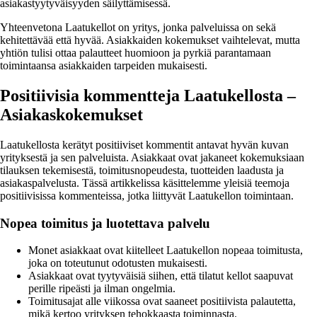
asiakastyytyväisyyden säilyttämisessä.
Yhteenvetona Laatukellot on yritys, jonka palveluissa on sekä
kehitettävää että hyvää. Asiakkaiden kokemukset vaihtelevat, mutta
yhtiön tulisi ottaa palautteet huomioon ja pyrkiä parantamaan
toimintaansa asiakkaiden tarpeiden mukaisesti.
Positiivisia kommentteja Laatukellosta –
Asiakaskokemukset
Laatukellosta kerätyt positiiviset kommentit antavat hyvän kuvan
yrityksestä ja sen palveluista. Asiakkaat ovat jakaneet kokemuksiaan
tilauksen tekemisestä, toimitusnopeudesta, tuotteiden laadusta ja
asiakaspalvelusta. Tässä artikkelissa käsittelemme yleisiä teemoja
positiivisissa kommenteissa, jotka liittyvät Laatukellon toimintaan.
Nopea toimitus ja luotettava palvelu
Monet asiakkaat ovat kiitelleet Laatukellon nopeaa toimitusta,
joka on toteutunut odotusten mukaisesti.
Asiakkaat ovat tyytyväisiä siihen, että tilatut kellot saapuvat
perille ripeästi ja ilman ongelmia.
Toimitusajat alle viikossa ovat saaneet positiivista palautetta,
mikä kertoo yrityksen tehokkaasta toiminnasta.