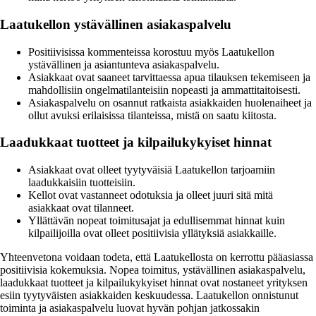
Laatukellon ystävällinen asiakaspalvelu
Positiivisissa kommenteissa korostuu myös Laatukellon
ystävällinen ja asiantunteva asiakaspalvelu.
Asiakkaat ovat saaneet tarvittaessa apua tilauksen tekemiseen ja
mahdollisiin ongelmatilanteisiin nopeasti ja ammattitaitoisesti.
Asiakaspalvelu on osannut ratkaista asiakkaiden huolenaiheet ja
ollut avuksi erilaisissa tilanteissa, mistä on saatu kiitosta.
Laadukkaat tuotteet ja kilpailukykyiset hinnat
Asiakkaat ovat olleet tyytyväisiä Laatukellon tarjoamiin
laadukkaisiin tuotteisiin.
Kellot ovat vastanneet odotuksia ja olleet juuri sitä mitä
asiakkaat ovat tilanneet.
Yllättävän nopeat toimitusajat ja edullisemmat hinnat kuin
kilpailijoilla ovat olleet positiivisia yllätyksiä asiakkaille.
Yhteenvetona voidaan todeta, että Laatukellosta on kerrottu pääasiassa
positiivisia kokemuksia. Nopea toimitus, ystävällinen asiakaspalvelu,
laadukkaat tuotteet ja kilpailukykyiset hinnat ovat nostaneet yrityksen
esiin tyytyväisten asiakkaiden keskuudessa. Laatukellon onnistunut
toiminta ja asiakaspalvelu luovat hyvän pohjan jatkossakin