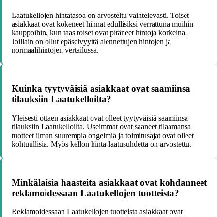
Laatukellojen hintatasoa on arvosteltu vaihtelevasti. Toiset
asiakkaat ovat kokeneet hinnat edullisiksi verrattuna muihin
kauppoihin, kun taas toiset ovat pitäneet hintoja korkeina.
Joillain on ollut epäselvyyttä alennettujen hintojen ja
normaalihintojen vertailussa.
Kuinka tyytyväisiä asiakkaat ovat saamiinsa
tilauksiin Laatukelloilta?
Yleisesti ottaen asiakkaat ovat olleet tyytyväisiä saamiinsa
tilauksiin Laatukelloilta. Useimmat ovat saaneet tilaamansa
tuotteet ilman suurempia ongelmia ja toimitusajat ovat olleet
kohtuullisia. Myös kellon hinta-laatusuhdetta on arvostettu.
Minkälaisia haasteita asiakkaat ovat kohdanneet
reklamoidessaan Laatukellojen tuotteista?
Reklamoidessaan Laatukellojen tuotteista asiakkaat ovat