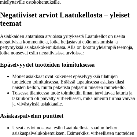
miellyttäville ostokokemuksille.
Negatiiviset arviot Laatukellosta – yleiset
teemat
Asiakkaiden antamissa arvioissa yrityksestä Laatukellot on useita
negatiivisia kommentteja, jotka heijastavat epäonnistumisia ja
pettymyksiä asiakaskokemuksissa. Alla on koottu yleisimpiä teemoja,
jotka nousevat esiin negatiivisissa arvioissa:
Epäselvyydet tuotteiden toimituksessa
Monet asiakkaat ovat kokeneet epäselvyyksiä tilattujen
tuotteiden toimituksessa. Eräässä tapauksessa asiakas tilasi
naisten kellon, mutta paketista paljastui miesten rannekello.
Toisessa tilanteessa tuote toimitettiin ilman tarvittavaa laturia ja
takuukortti oli päivätty virheellisesti, mikä aiheutti turhaa vaivaa
ja viivästyksiä asiakkaalle.
Asiakaspalvelun puutteet
Useat arviot nostavat esiin Laatukellosta saadun heikon
asiakaspalvelukokemuksen. Esimerkiksi virheellisten tuotteiden