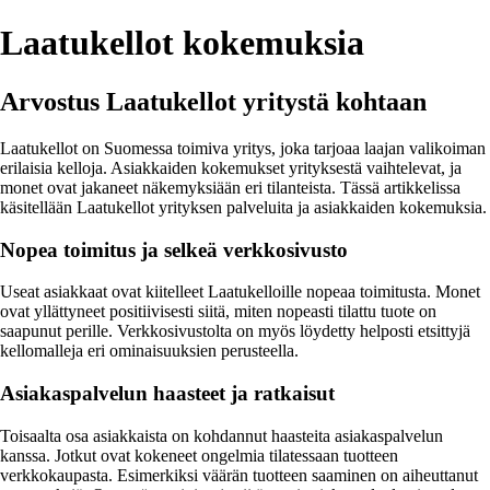
Laatukellot kokemuksia
Arvostus Laatukellot yritystä kohtaan
Laatukellot on Suomessa toimiva yritys, joka tarjoaa laajan valikoiman
erilaisia kelloja. Asiakkaiden kokemukset yrityksestä vaihtelevat, ja
monet ovat jakaneet näkemyksiään eri tilanteista. Tässä artikkelissa
käsitellään Laatukellot yrityksen palveluita ja asiakkaiden kokemuksia.
Nopea toimitus ja selkeä verkkosivusto
Useat asiakkaat ovat kiitelleet Laatukelloille nopeaa toimitusta. Monet
ovat yllättyneet positiivisesti siitä, miten nopeasti tilattu tuote on
saapunut perille. Verkkosivustolta on myös löydetty helposti etsittyjä
kellomalleja eri ominaisuuksien perusteella.
Asiakaspalvelun haasteet ja ratkaisut
Toisaalta osa asiakkaista on kohdannut haasteita asiakaspalvelun
kanssa. Jotkut ovat kokeneet ongelmia tilatessaan tuotteen
verkkokaupasta. Esimerkiksi väärän tuotteen saaminen on aiheuttanut