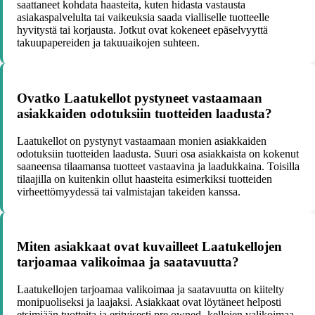
saattaneet kohdata haasteita, kuten hidasta vastausta
asiakaspalvelulta tai vaikeuksia saada vialliselle tuotteelle
hyvitystä tai korjausta. Jotkut ovat kokeneet epäselvyyttä
takuupapereiden ja takuuaikojen suhteen.
Ovatko Laatukellot pystyneet vastaamaan
asiakkaiden odotuksiin tuotteiden laadusta?
Laatukellot on pystynyt vastaamaan monien asiakkaiden
odotuksiin tuotteiden laadusta. Suuri osa asiakkaista on kokenut
saaneensa tilaamansa tuotteet vastaavina ja laadukkaina. Toisilla
tilaajilla on kuitenkin ollut haasteita esimerkiksi tuotteiden
virheettömyydessä tai valmistajan takeiden kanssa.
Miten asiakkaat ovat kuvailleet Laatukellojen
tarjoamaa valikoimaa ja saatavuutta?
Laatukellojen tarjoamaa valikoimaa ja saatavuutta on kiitelty
monipuoliseksi ja laajaksi. Asiakkaat ovat löytäneet helposti
etsimiään tuotteita ja erityisesti pre owned -kellojen valikoimaa