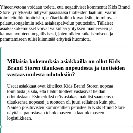
Yhteenvetona voidaan todeta, että negatiiviset kommentit Kids Brand
Store -yrityksestä liittyvät pääasiassa tuotteiden laatuun, väärin
toimitettuihin tuotteisiin, epätarkkoihin kuvauksiin, toimitus- ja
palautusongelmiin sekä asiakaspalvelun puutteisiin. Tällaiset
asiakaskokemukset voivat vaikuttaa yrityksen maineeseen ja
kannattavuuteen negatiivisesti, joten niiden ratkaisemiseen ja
parantamiseen tulisi kiinnittää erityistä huomiota.
Millaisia kokemuksia asiakkailla on ollut Kids
Brand Storen tilauksen nopeudesta ja tuotteiden
vastaavuudesta odotuksiin?
Useat asiakkaat ovat kiitelleet Kids Brand Storen nopeaa
toimitusta ja sitä, että tilatut tuotteet vastasivat heidän
odotuksiaan. Esimerkiksi eräs asiakas mainitsi saaneensa
tilauksensa nopeasti ja tuotteen oli juuri sellainen kuin piti.
Näiden positiivisten kommenttien perusteella Kids Brand Store
näyttäisi panostavan tehokkaaseen ja laadukkaaseen
logistiikkaan.