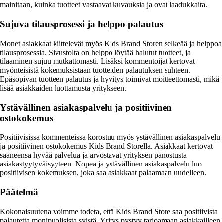
mainitaan, kuinka tuotteet vastaavat kuvauksia ja ovat laadukkaita.
Sujuva tilausprosessi ja helppo palautus
Monet asiakkaat kiittelevät myös Kids Brand Storen selkeää ja helppoa
tilausprosessia. Sivustolta on helppo löytää halutut tuotteet, ja
tilaaminen sujuu mutkattomasti. Lisäksi kommentoijat kertovat
myönteisistä kokemuksistaan tuotteiden palautuksen suhteen.
Epäsopivan tuotteen palautus ja hyvitys toimivat moitteettomasti, mikä
lisää asiakkaiden luottamusta yritykseen.
Ystävällinen asiakaspalvelu ja positiivinen
ostokokemus
Positiivisissa kommenteissa korostuu myös ystävällinen asiakaspalvelu
ja positiivinen ostokokemus Kids Brand Storella. Asiakkaat kertovat
saaneensa hyvää palvelua ja arvostavat yrityksen panostusta
asiakastyytyväisyyteen. Nopea ja ystävällinen asiakaspalvelu luo
positiivisen kokemuksen, joka saa asiakkaat palaamaan uudelleen.
Päätelmä
Kokonaisuutena voimme todeta, että Kids Brand Store saa positiivista
palautetta monipuolisista syistä. Yritys pystyy tarjoamaan asiakkailleen