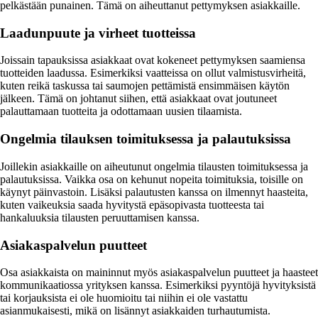
pelkästään punainen. Tämä on aiheuttanut pettymyksen asiakkaille.
Laadunpuute ja virheet tuotteissa
Joissain tapauksissa asiakkaat ovat kokeneet pettymyksen saamiensa
tuotteiden laadussa. Esimerkiksi vaatteissa on ollut valmistusvirheitä,
kuten reikä taskussa tai saumojen pettämistä ensimmäisen käytön
jälkeen. Tämä on johtanut siihen, että asiakkaat ovat joutuneet
palauttamaan tuotteita ja odottamaan uusien tilaamista.
Ongelmia tilauksen toimituksessa ja palautuksissa
Joillekin asiakkaille on aiheutunut ongelmia tilausten toimituksessa ja
palautuksissa. Vaikka osa on kehunut nopeita toimituksia, toisille on
käynyt päinvastoin. Lisäksi palautusten kanssa on ilmennyt haasteita,
kuten vaikeuksia saada hyvitystä epäsopivasta tuotteesta tai
hankaluuksia tilausten peruuttamisen kanssa.
Asiakaspalvelun puutteet
Osa asiakkaista on maininnut myös asiakaspalvelun puutteet ja haasteet
kommunikaatiossa yrityksen kanssa. Esimerkiksi pyyntöjä hyvityksistä
tai korjauksista ei ole huomioitu tai niihin ei ole vastattu
asianmukaisesti, mikä on lisännyt asiakkaiden turhautumista.