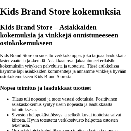
Kids Brand Store kokemuksia
Kids Brand Store – Asiakkaiden
kokemuksia ja vinkkejä onnistuneeseen
ostokokemukseen
Kids Brand Store on suosittu verkkokauppa, joka tarjoaa laadukkaita
lastenvaatteita ja -kenkiä. Asiakkaat ovat jakaantuneet erilaisiin
kokemuksiin yrityksen palveluista ja tuotteista. Tässä artikkelissa
käymme läpi asiakkaiden kommentteja ja annamme vinkkejä hyvään
ostokokemukseen Kids Brand Storesta.
Nopea toimitus ja laadukkaat tuotteet
Tilaus tuli nopeasti ja tuote vastasi odotuksia. Positiivinen
asiakaskokemus syntyy usein nopeasta ja laadukkaasta
toimituksesta.
Sivuston helppokäyttöisyys ja selkeät kuvat tuotteista saivat
kiitosta. Hyvin toteutettu verkkosivusto helpottaa ostosten
tekemistä.
Osa asiakkaista kehui tilaamansa tuotteen laatua ja nopeaa