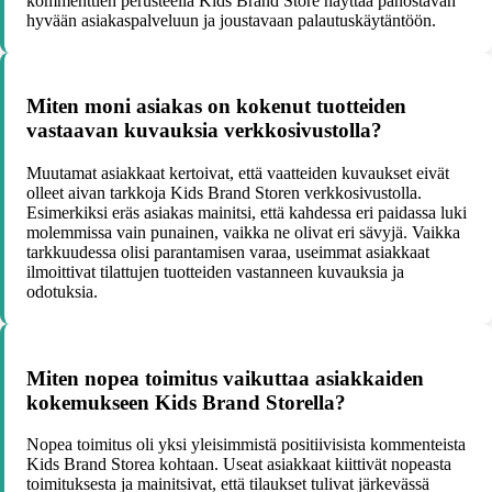
kommenttien perusteella Kids Brand Store näyttää panostavan
hyvään asiakaspalveluun ja joustavaan palautuskäytäntöön.
Miten moni asiakas on kokenut tuotteiden
vastaavan kuvauksia verkkosivustolla?
Muutamat asiakkaat kertoivat, että vaatteiden kuvaukset eivät
olleet aivan tarkkoja Kids Brand Storen verkkosivustolla.
Esimerkiksi eräs asiakas mainitsi, että kahdessa eri paidassa luki
molemmissa vain punainen, vaikka ne olivat eri sävyjä. Vaikka
tarkkuudessa olisi parantamisen varaa, useimmat asiakkaat
ilmoittivat tilattujen tuotteiden vastanneen kuvauksia ja
odotuksia.
Miten nopea toimitus vaikuttaa asiakkaiden
kokemukseen Kids Brand Storella?
Nopea toimitus oli yksi yleisimmistä positiivisista kommenteista
Kids Brand Storea kohtaan. Useat asiakkaat kiittivät nopeasta
toimituksesta ja mainitsivat, että tilaukset tulivat järkevässä