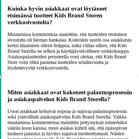
Kuinka hyvin asiakkaat ovat löytäneet
etsimänsä tuotteet Kids Brand Storen
verkkosivustolta?
Muutamissa kommentissa mainittiin, että tuotteiden etsiminen
sivustolta oli hieman hankalaa. Kuitenkin suurin osa asiakkaista
kertoi tilaamisen olleen helppoa, mikä viittaa siihen, että Kids
Brand Storella on selkeä ja käyttäjäystävällinen verkkokauppa.
Asiakaspalautteiden perusteella voisi olettaa, että Kids Brand
Store voisi ehkä parantaa tuotteiden selailtavuutta ja
löydettävyyttä verkkosivustolla.
Miten asiakkaat ovat kokeneet palautusprosessin
ja asiakaspalvelun Kids Brand Storella?
Useat asiakkaat kehuivat nopeaa ja sujuvaa palautusprosessia
sekä ystävällistä asiakaspalvelua Kids Brand Storella. Vaikka
muutamissa kommenteissa mainittiin pettymyksiä esimerkiksi
väärän koon kanssa, moni asiakas kiitteli sitä, että epäsopivan
tuotteen palautus ja hyvitys sujuivat moitteettomasti. Näiden