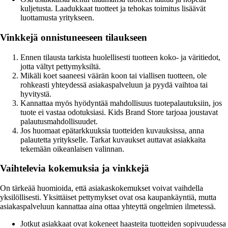
kuljetusta. Laadukkaat tuotteet ja tehokas toimitus lisäävät
luottamusta yritykseen.
Vinkkejä onnistuneeseen tilaukseen
Ennen tilausta tarkista huolellisesti tuotteen koko- ja väritiedot,
jotta vältyt pettymyksiltä.
Mikäli koet saaneesi väärän koon tai viallisen tuotteen, ole
rohkeasti yhteydessä asiakaspalveluun ja pyydä vaihtoa tai
hyvitystä.
Kannattaa myös hyödyntää mahdollisuus tuotepalautuksiin, jos
tuote ei vastaa odotuksiasi. Kids Brand Store tarjoaa joustavat
palautusmahdollisuudet.
Jos huomaat epätarkkuuksia tuotteiden kuvauksissa, anna
palautetta yritykselle. Tarkat kuvaukset auttavat asiakkaita
tekemään oikeanlaisen valinnan.
Vaihtelevia kokemuksia ja vinkkejä
On tärkeää huomioida, että asiakaskokemukset voivat vaihdella
yksilöllisesti. Yksittäiset pettymykset ovat osa kaupankäyntiä, mutta
asiakaspalveluun kannattaa aina ottaa yhteyttä ongelmien ilmetessä.
Jotkut asiakkaat ovat kokeneet haasteita tuotteiden sopivuudessa