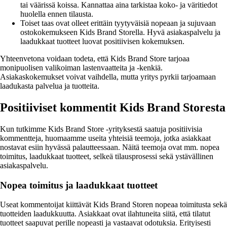
tai väärissä koissa. Kannattaa aina tarkistaa koko- ja väritiedot
huolella ennen tilausta.
Toiset taas ovat olleet erittäin tyytyväisiä nopeaan ja sujuvaan
ostokokemukseen Kids Brand Storella. Hyvä asiakaspalvelu ja
laadukkaat tuotteet luovat positiivisen kokemuksen.
Yhteenvetona voidaan todeta, että Kids Brand Store tarjoaa
monipuolisen valikoiman lastenvaatteita ja -kenkiä.
Asiakaskokemukset voivat vaihdella, mutta yritys pyrkii tarjoamaan
laadukasta palvelua ja tuotteita.
Positiiviset kommentit Kids Brand Storesta
Kun tutkimme Kids Brand Store -yrityksestä saatuja positiivisia
kommentteja, huomaamme useita yhteisiä teemoja, jotka asiakkaat
nostavat esiin hyvässä palautteessaan. Näitä teemoja ovat mm. nopea
toimitus, laadukkaat tuotteet, selkeä tilausprosessi sekä ystävällinen
asiakaspalvelu.
Nopea toimitus ja laadukkaat tuotteet
Useat kommentoijat kiittävät Kids Brand Storen nopeaa toimitusta sekä
tuotteiden laadukkuutta. Asiakkaat ovat ilahtuneita siitä, että tilatut
tuotteet saapuvat perille nopeasti ja vastaavat odotuksia. Erityisesti