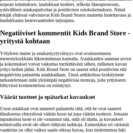
nopean toimituksen, laadukkaat tuotteet, selkeän tilausprosessin,
ystävällisen asiakaspalvelun ja positiivisen ostokokemuksen. Nämä
tekijät yhdessä vahvistavat Kids Brand Storen mainetta luotettavana ja
laadukkaana lastenvaatteiden tarjoajana.
Negatiiviset kommentit Kids Brand Store -
yritystä kohtaan
Yrityksen maine ja asiakastyytyväisyys ovat avainasemassa
menestyksekkään liiketoiminnan kannalta. Asiakkaiden antamat arviot
ja kokemukset voivat vaikuttaa merkittävästi siihen, millaisen kuvan
yritys heihin jättää. Kids Brand Store on saanut sekä positiivista että
negatiivista palautetta asiakkailtaan. Tässä artikkelissa keskitymme
tarkastelemaan niitä yleisimpiä negatiivisia teemoja, joita yritykseen
liittyvissä kommenteissa on esiintynyt.
Väärät tuotteet ja epätarkat kuvaukset
Useat asiakkaat ovat antaneet palautetta siitä, että he ovat saaneet
tilauksensa yhteydessä väärän koon tai jopa väärän tuotteen. Joissain
tapauksissa tuote ei ole vastannut sitä, mitä oli tilattu, ja kuvaukset
nettisivuilla eivät ole olleet riittävän tarkkoja. Esimerkiksi eri värisistä
vaatteista on ollut vaikea saada oikeaa kuvaa, kun molemmissa luki