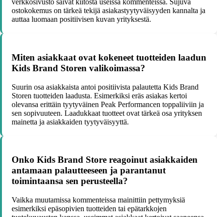
verkkosivusto saivat kiitosta useissa kommenteissa. Sujuva
ostokokemus on tärkeä tekijä asiakastyytyväisyyden kannalta ja
auttaa luomaan positiivisen kuvan yrityksestä.
Miten asiakkaat ovat kokeneet tuotteiden laadun
Kids Brand Storen valikoimassa?
Suurin osa asiakkaista antoi positiivista palautetta Kids Brand
Storen tuotteiden laadusta. Esimerkiksi eräs asiakas kertoi
olevansa erittäin tyytyväinen Peak Performancen toppaliiviin ja
sen sopivuuteen. Laadukkaat tuotteet ovat tärkeä osa yrityksen
mainetta ja asiakkaiden tyytyväisyyttä.
Onko Kids Brand Store reagoinut asiakkaiden
antamaan palautteeseen ja parantanut
toimintaansa sen perusteella?
Vaikka muutamissa kommenteissa mainittiin pettymyksiä
esimerkiksi epäsopivien tuotteiden tai epätarkkojen