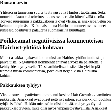
Roosan arvio
Yhteisössä tunnetaan suurta tyytyväisyyttä Hairlust-tuotteisiin. Sekä
tuotteiden laatu että toimitusnopeus ovat erittäin kiitettävällä tasolla.
Toiveet suuremmista pakkauskooista ovat yleisiä, ja asiakaspalvelua on
kehuttu lämpimästi. Kokonaisuutena Hairlustin tuotteet ovat saaneet
runsaasti positiivista palautetta suomalaisilta kuluttajilta.
Poikkeamat negatiivisissa kommenteissa
Hairlust-yhtiötä kohtaan
Monet asiakkaat jakavat kokemuksiaan Hairlust-yhtiön tuotteista ja
palveluista. Negatiiviset kommentit antavat arvokasta palautetta ja
kehitysideaa yritykselle. Tässä artikkelissa käsitellään yleisimpiä
teemoja niissä kommenteissa, jotka ovat negatiivisia Hairlustia
kohtaan.
Pakkauksen tyhjyys
Yksi toistuva negatiivinen kommentti koskee Hair Growth -vitamiinien
pakkausta. Asiakkaat ovat olleet pettynyt siihen, että purkki on puoliksi
tyhjä sisällöstä. Heidän mielestään olisi tärkeää, että yritys täyttää
pakkaukset täyteen, mikä olisi myös ympäristöystävällistä. Asiakkaat