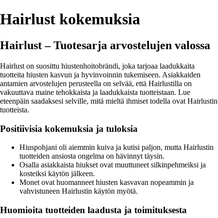
Hairlust kokemuksia
Hairlust – Tuotesarja arvostelujen valossa
Hairlust on suosittu hiustenhoitobrändi, joka tarjoaa laadukkaita
tuotteita hiusten kasvun ja hyvinvoinnin tukemiseen. Asiakkaiden
antamien arvostelujen perusteella on selvää, että Hairlustilla on
vakuuttava maine tehokkaista ja laadukkaista tuotteistaan. Lue
eteenpäin saadaksesi selville, mitä mieltä ihmiset todella ovat Hairlustin
tuotteista.
Positiivisia kokemuksia ja tuloksia
Hiuspohjani oli aiemmin kuiva ja kutisi paljon, mutta Hairlustin
tuotteiden ansiosta ongelma on hävinnyt täysin.
Osalla asiakkaista hiukset ovat muuttuneet silkinpehmeiksi ja
kosteiksi käytön jälkeen.
Monet ovat huomanneet hiusten kasvavan nopeammin ja
vahvistuneen Hairlustin käytön myötä.
Huomioita tuotteiden laadusta ja toimituksesta