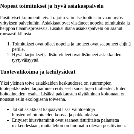
Nopeat toimitukset ja hyvä asiakaspalvelu
Positiiviset kommentit eivät rajoitu vain itse tuotteisiin vaan myös
yrityksen palveluihin. Asiakkaat ovat ylistäneet nopeita toimituksia ja
helppoa tilaamisprosessia. Lisäksi ihana asiakaspalvelu on saanut
runsaasti kiitosta.
Toimitukset ovat olleet nopeita ja tuotteet ovat saapuneet ehjinä
perille.
Hyvät tarjoukset ja lisäravinteet ovat lisänneet asiakkaiden
tyytyväisyyttä.
Tuotevalikoima ja kehitysideat
Yksi yleinen toive asiakkaiden keskuudessa on suurempien
tuotepakkausten tarjoaminen erityisesti suosittujen tuotteiden, kuten
hoitoaineiden, osalta. Lisäksi pakkausten täyttäminen kokonaan on
noussut esiin ekologisena toiveena.
Jotkut asiakkaat kaipaavat lisää vaihtoehtoja
hiustenhoitotuotteiden koossa ja pakkauksissa.
Erityiset hiusvitamiinit ovat saaneet ristiriitaista palautetta
makeudestaan, mutta tehon on huomattu olevan positiivinen.