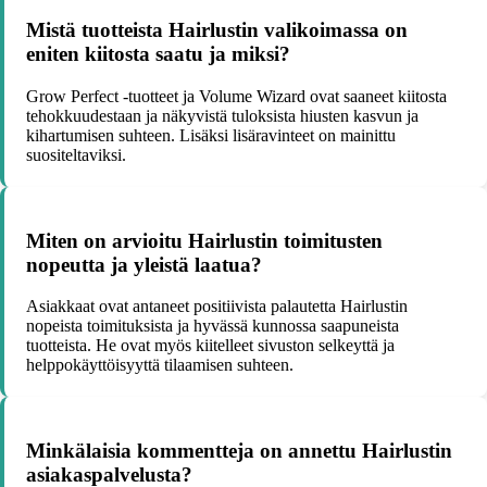
Mistä tuotteista Hairlustin valikoimassa on
eniten kiitosta saatu ja miksi?
Grow Perfect -tuotteet ja Volume Wizard ovat saaneet kiitosta
tehokkuudestaan ja näkyvistä tuloksista hiusten kasvun ja
kihartumisen suhteen. Lisäksi lisäravinteet on mainittu
suositeltaviksi.
Miten on arvioitu Hairlustin toimitusten
nopeutta ja yleistä laatua?
Asiakkaat ovat antaneet positiivista palautetta Hairlustin
nopeista toimituksista ja hyvässä kunnossa saapuneista
tuotteista. He ovat myös kiitelleet sivuston selkeyttä ja
helppokäyttöisyyttä tilaamisen suhteen.
Minkälaisia kommentteja on annettu Hairlustin
asiakaspalvelusta?