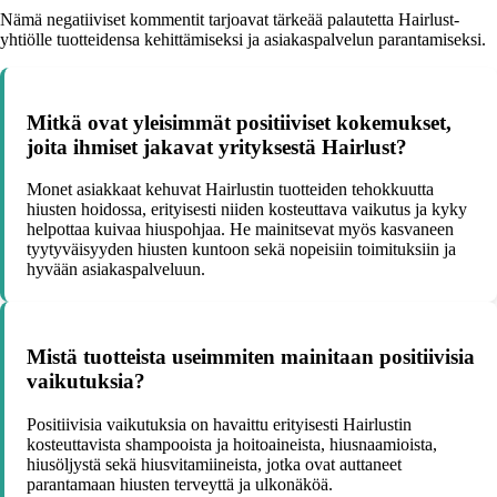
Nämä negatiiviset kommentit tarjoavat tärkeää palautetta Hairlust-
yhtiölle tuotteidensa kehittämiseksi ja asiakaspalvelun parantamiseksi.
Mitkä ovat yleisimmät positiiviset kokemukset,
joita ihmiset jakavat yrityksestä Hairlust?
Monet asiakkaat kehuvat Hairlustin tuotteiden tehokkuutta
hiusten hoidossa, erityisesti niiden kosteuttava vaikutus ja kyky
helpottaa kuivaa hiuspohjaa. He mainitsevat myös kasvaneen
tyytyväisyyden hiusten kuntoon sekä nopeisiin toimituksiin ja
hyvään asiakaspalveluun.
Mistä tuotteista useimmiten mainitaan positiivisia
vaikutuksia?
Positiivisia vaikutuksia on havaittu erityisesti Hairlustin
kosteuttavista shampooista ja hoitoaineista, hiusnaamioista,
hiusöljystä sekä hiusvitamiineista, jotka ovat auttaneet
parantamaan hiusten terveyttä ja ulkonäköä.