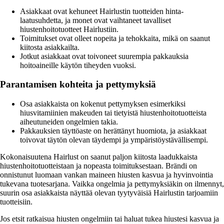
Asiakkaat ovat kehuneet Hairlustin tuotteiden hinta-
laatusuhdetta, ja monet ovat vaihtaneet tavalliset
hiustenhoitotuotteet Hairlustiin.
Toimitukset ovat olleet nopeita ja tehokkaita, mikä on saanut
kiitosta asiakkailta.
Jotkut asiakkaat ovat toivoneet suurempia pakkauksia
hoitoaineille käytön tiheyden vuoksi.
Parantamisen kohteita ja pettymyksiä
Osa asiakkaista on kokenut pettymyksen esimerkiksi
hiusvitamiinien makeuden tai tietyistä hiustenhoitotuotteista
aiheutuneiden ongelmien takia.
Pakkauksien täyttöaste on herättänyt huomiota, ja asiakkaat
toivovat täytön olevan täydempi ja ympäristöystävällisempi.
Kokonaisuutena Hairlust on saanut paljon kiitosta laadukkaista
hiustenhoitotuotteistaan ja nopeasta toimituksestaan. Brändi on
onnistunut luomaan vankan maineen hiusten kasvua ja hyvinvointia
tukevana tuotesarjana. Vaikka ongelmia ja pettymyksiäkin on ilmennyt,
suurin osa asiakkaista näyttää olevan tyytyväisiä Hairlustin tarjoamiin
tuotteisiin.
Jos etsit ratkaisua hiusten ongelmiin tai haluat tukea hiustesi kasvua ja