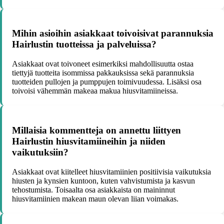
Mihin asioihin asiakkaat toivoisivat parannuksia
Hairlustin tuotteissa ja palveluissa?
Asiakkaat ovat toivoneet esimerkiksi mahdollisuutta ostaa
tiettyjä tuotteita isommissa pakkauksissa sekä parannuksia
tuotteiden pullojen ja pumppujen toimivuudessa. Lisäksi osa
toivoisi vähemmän makeaa makua hiusvitamiineissa.
Millaisia kommentteja on annettu liittyen
Hairlustin hiusvitamiineihin ja niiden
vaikutuksiin?
Asiakkaat ovat kiitelleet hiusvitamiinien positiivisia vaikutuksia
hiusten ja kynsien kuntoon, kuten vahvistumista ja kasvun
tehostumista. Toisaalta osa asiakkaista on maininnut
hiusvitamiinien makean maun olevan liian voimakas.