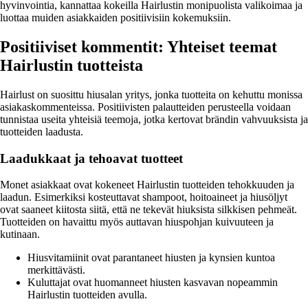
hyvinvointia, kannattaa kokeilla Hairlustin monipuolista valikoimaa ja
luottaa muiden asiakkaiden positiivisiin kokemuksiin.
Positiiviset kommentit: Yhteiset teemat
Hairlustin tuotteista
Hairlust on suosittu hiusalan yritys, jonka tuotteita on kehuttu monissa
asiakaskommenteissa. Positiivisten palautteiden perusteella voidaan
tunnistaa useita yhteisiä teemoja, jotka kertovat brändin vahvuuksista ja
tuotteiden laadusta.
Laadukkaat ja tehoavat tuotteet
Monet asiakkaat ovat kokeneet Hairlustin tuotteiden tehokkuuden ja
laadun. Esimerkiksi kosteuttavat shampoot, hoitoaineet ja hiusöljyt
ovat saaneet kiitosta siitä, että ne tekevät hiuksista silkkisen pehmeät.
Tuotteiden on havaittu myös auttavan hiuspohjan kuivuuteen ja
kutinaan.
Hiusvitamiinit ovat parantaneet hiusten ja kynsien kuntoa
merkittävästi.
Kuluttajat ovat huomanneet hiusten kasvavan nopeammin
Hairlustin tuotteiden avulla.