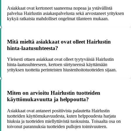
Asiakkaat ovat kertoneet saaneensa nopeaa ja ystävällistä
palvelua Hairlustin asiakaspalvelusta sekä arvostaneet yrityksen
kykyä ratkaista mahdolliset ongelmat tilanteen mukaan.
Mitä mieltä asiakkaat ovat olleet Hairlustin
hinta-laatusuhteesta?
Yleisesti ottaen asiakkaat ovat olleet tyytyväisiä Hairlustin
hinta-laatusuhteeseen, kertoen siirtyneensä käyttämään
yrityksen tuotteita perinteisten hiustenhoitotuotteiden sijaan.
Miten on arvioitu Hairlustin tuotteiden
käyttömukavuutta ja helppoutta?
Asiakkaat ovat antaneet positiivista palautetta Hairlustin
tuotteiden käyttömukavuudesta, kuten helppoudesta harjata
hiuksia ja tuotteiden miellyttävistä tuoksuista. Toisaalta osa on
toivonut parannuksia tuotteiden pullojen toimivuuteen.