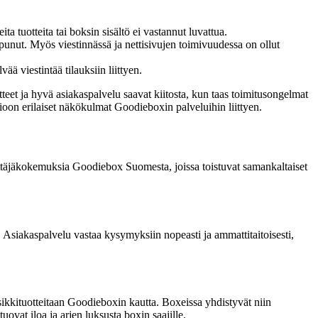
 tuotteita tai boksin sisältö ei vastannut luvattua.
punut. Myös viestinnässä ja nettisivujen toimivuudessa on ollut
ä viestintää tilauksiin liittyen.
teet ja hyvä asiakaspalvelu saavat kiitosta, kun taas toimitusongelmat
mioon erilaiset näkökulmat Goodieboxin palveluihin liittyen.
äyttäjäkokemuksia Goodiebox Suomesta, joissa toistuvat samankaltaiset
Asiakaspalvelu vastaa kysymyksiin nopeasti ja ammattitaitoisesti,
osikkituotteitaan Goodieboxin kautta. Boxeissa yhdistyvät niin
uovat iloa ja arjen luksusta boxin saajille.