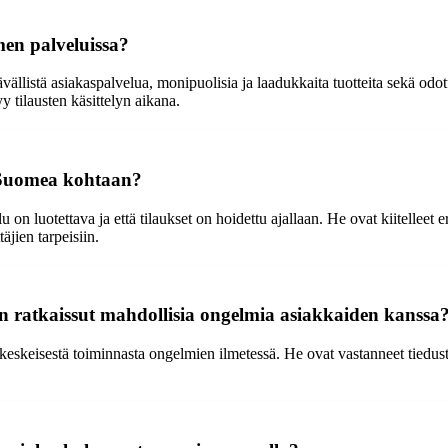
men palveluissa?
vällistä asiakaspalvelua, monipuolisia ja laadukkaita tuotteita sekä o
 tilausten käsittelyn aikana.
x Suomea kohtaan?
 luotettava ja että tilaukset on hoidettu ajallaan. He ovat kiitelleet eri
äjien tarpeisiin.
ratkaissut mahdollisia ongelmia asiakkaiden kanssa
skeisestä toiminnasta ongelmien ilmetessä. He ovat vastanneet tiedustelu