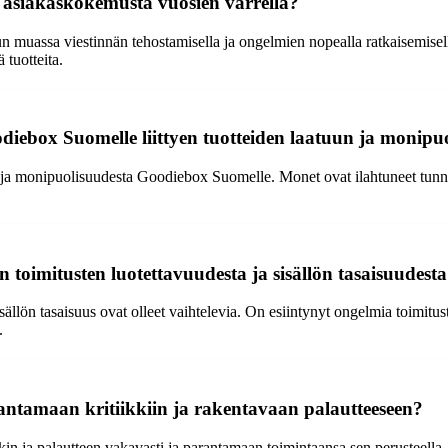
asiakaskokemusta vuosien varrella?
ssa viestinnän tehostamisella ja ongelmien nopealla ratkaisemisella. 
tuotteita.
diebox Suomelle liittyen tuotteiden laatuun ja monipu
a ja monipuolisuudesta Goodiebox Suomelle. Monet ovat ilahtuneet tunnet
toimitusten luotettavuudesta ja sisällön tasaisuudest
ällön tasaisuus ovat olleet vaihtelevia. On esiintynyt ongelmia toimituste
.
ntamaan kritiikkiin ja rakentavaan palautteeseen?
 ja palautteen vakavasti ja parantamaan toimintaansa sen perusteella.