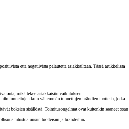
tiivista että negatiivista palautetta asiakkailtaan. Tässä artikkelissa
vatonta, mikä tekee asiakkaisiin vaikutuksen.
niin tunnettujen kuin vähemmän tunnettujen brändien tuotteita, jotka
pitävät boksien sisällöstä. Toimitusongelmat ovat kuitenkin saaneet osan
isuus tutustua uusiin tuotteisiin ja brändeihin.