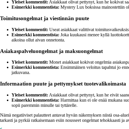
Yleiset kommentit:
Asiakkaat olivat pettynyt, kun he kokivat saan
Esimerkki kommentista:
Mystery Lux boksissa mainostettiin olev
Toimitusongelmat ja viestinnän puute
Yleiset kommentit:
Useat asiakkaat valittivat toimitusvaikeuksist
Esimerkki kommentista:
Joka kuukausi menee kyllä luottokortti
aikoina ollut aivan onnetonta.
Asiakaspalveluongelmat ja maksuongelmat
Yleiset kommentit:
Monet asiakkaat kokivat ongelmia asiakaspal
Esimerkki kommentista:
Ensimmäinen veloitus tapahtui jo ennen 
jatkuvana.
Informaation puute ja pettymykset tuotevalikoimasta
Yleiset kommentit:
Asiakkaat olivat pettynyt, kun he eivät saanee
Esimerkki kommentista:
Harmittaa kun ei ole enää mukana suome
sopii paremmin minulle tai tyttärelle.
Nämä negatiiviset palautteet antavat hyvän näkemyksen niistä osa-aluei
tarkasti ja pyrkiä ratkaisemaan esiin nousseet ongelmat tehokkaasti ja a