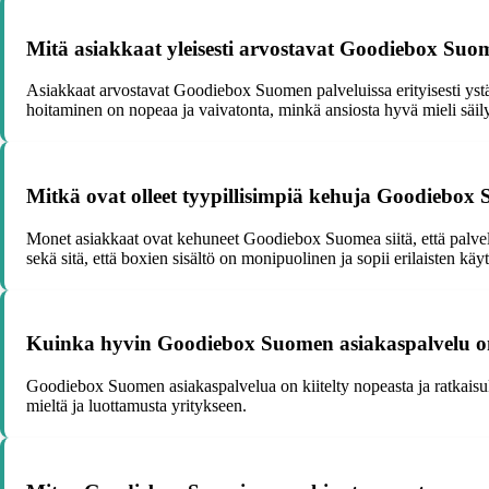
Mitä asiakkaat yleisesti arvostavat Goodiebox Suo
Asiakkaat arvostavat Goodiebox Suomen palveluissa erityisesti ystä
hoitaminen on nopeaa ja vaivatonta, minkä ansiosta hyvä mieli säilyy
Mitkä ovat olleet tyypillisimpiä kehuja Goodiebo
Monet asiakkaat ovat kehuneet Goodiebox Suomea siitä, että palvelu on
sekä sitä, että boxien sisältö on monipuolinen ja sopii erilaisten käytt
Kuinka hyvin Goodiebox Suomen asiakaspalvelu on 
Goodiebox Suomen asiakaspalvelua on kiitelty nopeasta ja ratkaisuke
mieltä ja luottamusta yritykseen.