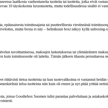
eensa laatikosta vanhentuneita tuotteita tai tuotteita, jotka eivät vastan
an 10 täyskokoista luxustuotetta, mutta todellisuudessa sisältö ei vasta
a, epätasaisesta toimitusajasta tai puutteellisesta viestinnästä toimituson
veloitus, mutta boxia ei näy – helmikuun boxi näkyy kyllä unboxing-sivus
velun tavoittamisessa, maksujen laskutuksessa tai ylimääräisten maksu
kuin toimitusosoite oli laitettu. Tämän jälkeen tilausta peruuttaessa net
t riittävästi tietoa tuotteista tai kun tuotevalikoima ei vastannut heidän
nkielistä infoa tuotteista niin kuin oli ennen ja nyt pitää yrittää neti
sta, joissa Goodiebox Suomen tulisi parantaa palveluitaan ja asiakasko
voimesti.