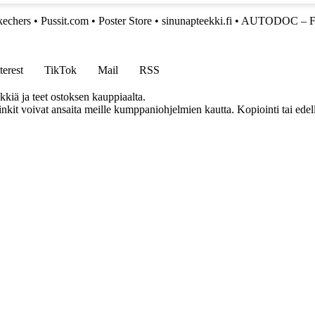
kechers
•
Pussit.com
•
Poster Store
•
sinunapteekki.fi
•
AUTODOC – Fi
terest
TikTok
Mail
RSS
kkiä ja teet ostoksen kauppiaalta.
inkit voivat ansaita meille kumppaniohjelmien kautta. Kopiointi tai edel