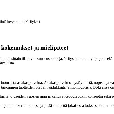
tintä
Investoinnit
Yritykset
kokemukset ja mielipiteet
ausittain tilattavia kauneusbokseja. Yritys on kerännyt paljon sekä posi
lveluista.
omaista asiakaspalvelua. Asiakaspalvelu on ystävällistä, nopeaa ja vai
arjoamien tuotteiden olevan laadukkaita ja monipuolisia. Bokseissa on 
tilaajia jo useiden vuosien ajan ja kehuvat Goodieboxin konseptia sekä 
ouluna kerran kuussa ja pitää siitä, että jokaisessa boksissa on mahdoll