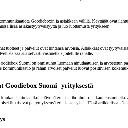
mmunikaatiota Goodieboxin ja asiakkaan välillä. Käyttäjät ovat ilahtune
nssa lisää asiakastyytyväisyyttä ja luo luottamusta yritykseen.
 tuotteet ja palvelut ovat hintansa arvoisia. Asiakkaat ovat tyytyväisiä 
lusta saa siis selvästi vastinetta sijoitetulle rahalle.
ä Goodiebox Suomi on onnistunut luomaan ainutlaatuisen ja arvostetun pa
okas kommunikaatio ja rahan arvoiset palvelut luovat positiivisen koke
t Goodiebox Suomi -yrityksestä
uukausittain laatikoita täynnä erilaisia ihonhoito- ja kauneustuotteita.
oiset ilmaisevat pettymyksensä erilaisista syistä. Tässä artikkelissa käsite
ys