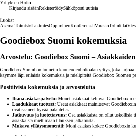
Yrityksen Hoito
Kirjaudu sisään
Rekisteröidy
Sähköposti uutisia
Luokat
Asemat
Toimisto
Lakimies
Oppiminen
Konferenssit
Varasto
Toimitilat
Vies
Goodiebox Suomi kokemuksia
Arvostelu: Goodiebox Suomi – Asiakkaiden 
Goodiebox Suomi on tunnettu kauneudenhoitoalan yritys, joka tarjoaa kuuk
käymme läpi erilaisia kokemuksia ja mielipiteitä Goodiebox Suomen pa
Positiivisia kokemuksia ja arvosteluita
Ihana asiakaspalvelu:
Monet asiakkaat kehuvat Goodieboxin erin
Laadukkaat tuotteet:
Useat asiakkaat mainitsevat Goodieboxin t
ovat saaneet hyvää palautetta.
Jatkuvuus ja luotettavuus:
Osa asiakkaista on ollut uskollisia 
asiakkaista miettimään tilauksen jatkamista.
Mukava yllätysmomentti:
Moni asiakas kokee Goodieboxin kuin j