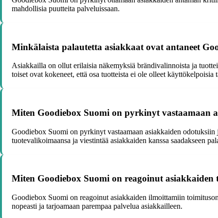
mahdollisia puutteita palveluissaan.
Minkälaista palautetta asiakkaat ovat antaneet Goo
Asiakkailla on ollut erilaisia näkemyksiä brändivalinnoista ja tuot
toiset ovat kokeneet, että osa tuotteista ei ole olleet käyttökelpoisia ta
Miten Goodiebox Suomi on pyrkinyt vastaamaan asia
Goodiebox Suomi on pyrkinyt vastaamaan asiakkaiden odotuksiin ja 
tuotevalikoimaansa ja viestintää asiakkaiden kanssa saadakseen palau
Miten Goodiebox Suomi on reagoinut asiakkaiden to
Goodiebox Suomi on reagoinut asiakkaiden ilmoittamiin toimitusonge
nopeasti ja tarjoamaan parempaa palvelua asiakkailleen.