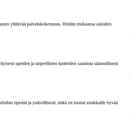
dotusten ylittävää palvelukokemusta. Heidän mukaansa asioiden
tyisesti upeiden ja tarpeellisten tuotteiden saamista säännöllisesti
?
ihin ripeästi ja ystävällisesti, mikä on tuonut asiakkaille hyvää