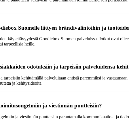
diebox Suomelle liittyen brändivalintoihin ja tuotteid
teiden käytettävyydestä Goodiebox Suomen palveluissa. Jotkut ovat ollee
i tarpeellisia heille.
kkaiden odotuksiin ja tarpeisiin palveluidensa kehit
tarpeisiin kehittämällä palveluitaan entistä paremmiksi ja vastaamaa
tetta ja kehitysideoita.
imitusongelmiin ja viestinnän puutteisiin?
lmiin ja viestinnän puutteisiin parantamalla kommunikaatiota ja tiedo