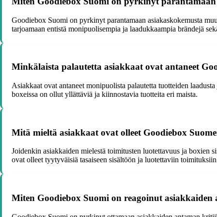
Miten Goodiebox Suomi on pyrkinyt parantamaan 
Goodiebox Suomi on pyrkinyt parantamaan asiakaskokemusta muun mua
tarjoamaan entistä monipuolisempia ja laadukkaampia brändejä sekä 
Minkälaista palautetta asiakkaat ovat antaneet Goo
Asiakkaat ovat antaneet monipuolista palautetta tuotteiden laadust
boxeissa on ollut yllättäviä ja kiinnostavia tuotteita eri maista.
Mitä mieltä asiakkaat ovat olleet Goodiebox Suomen 
Joidenkin asiakkaiden mielestä toimitusten luotettavuus ja boxien sis
ovat olleet tyytyväisiä tasaiseen sisältöön ja luotettaviin toimituksiin
Miten Goodiebox Suomi on reagoinut asiakkaiden a
Goodiebox Suomi on pyrkinyt ottamaan asiakkaiden antaman kritiikin