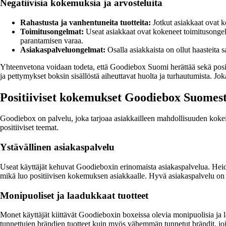
Negatiivisia kokemuksia ja arvosteluita
Rahastusta ja vanhentuneita tuotteita:
Jotkut asiakkaat ovat k
Toimitusongelmat:
Useat asiakkaat ovat kokeneet toimitusongelm
parantamisen varaa.
Asiakaspalveluongelmat:
Osalla asiakkaista on ollut haasteita 
Yhteenvetona voidaan todeta, että Goodiebox Suomi herättää sekä positiiv
ja pettymykset boksin sisällöstä aiheuttavat huolta ja turhautumista. J
Positiiviset kokemukset Goodiebox Suomes
Goodiebox on palvelu, joka tarjoaa asiakkailleen mahdollisuuden kokeil
positiiviset teemat.
Ystävällinen asiakaspalvelu
Useat käyttäjät kehuvat Goodieboxin erinomaista asiakaspalvelua. Heidä
mikä luo positiivisen kokemuksen asiakkaalle. Hyvä asiakaspalvelu on yk
Monipuoliset ja laadukkaat tuotteet
Monet käyttäjät kiittävät Goodieboxin boxeissa olevia monipuolisia ja l
tunnettujen brändien tuotteet kuin myös vähemmän tunnetut brändit, joita 