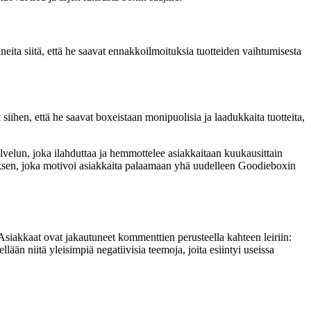
ita siitä, että he saavat ennakkoilmoituksia tuotteiden vaihtumisesta
siihen, että he saavat boxeistaan monipuolisia ja laadukkaita tuotteita,
lvelun, joka ilahduttaa ja hemmottelee asiakkaitaan kuukausittain
muksen, joka motivoi asiakkaita palaamaan yhä uudelleen Goodieboxin
 Asiakkaat ovat jakautuneet kommenttien perusteella kahteen leiriin:
llään niitä yleisimpiä negatiivisia teemoja, joita esiintyi useissa