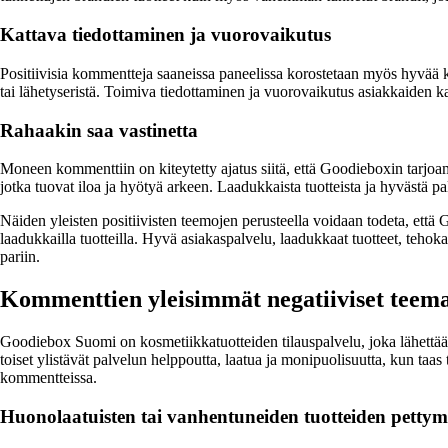
Kattava tiedottaminen ja vuorovaikutus
Positiivisia kommentteja saaneissa paneelissa korostetaan myös hyvää ko
tai lähetyseristä. Toimiva tiedottaminen ja vuorovaikutus asiakkaiden ka
Rahaakin saa vastinetta
Moneen kommenttiin on kiteytetty ajatus siitä, että Goodieboxin tarjoamat
jotka tuovat iloa ja hyötyä arkeen. Laadukkaista tuotteista ja hyvästä palve
Näiden yleisten positiivisten teemojen perusteella voidaan todeta, ett
laadukkailla tuotteilla. Hyvä asiakaspalvelu, laadukkaat tuotteet, teh
pariin.
Kommenttien yleisimmät negatiiviset teema
Goodiebox Suomi on kosmetiikkatuotteiden tilauspalvelu, joka lähettää k
toiset ylistävät palvelun helppoutta, laatua ja monipuolisuutta, kun taas t
kommentteissa.
Huonolaatuisten tai vanhentuneiden tuotteiden pettym