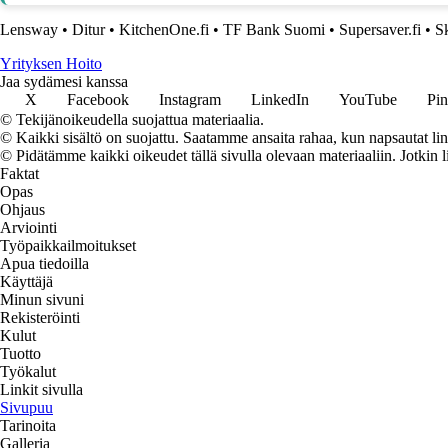
Lensway
•
Ditur
•
KitchenOne.fi
•
TF Bank Suomi
•
Supersaver.fi
•
S
Yrityksen Hoito
Jaa sydämesi kanssa
X
Facebook
Instagram
LinkedIn
YouTube
Pin
© Tekijänoikeudella suojattua materiaalia.
© Kaikki sisältö on suojattu. Saatamme ansaita rahaa, kun napsautat lin
© Pidätämme kaikki oikeudet tällä sivulla olevaan materiaaliin. Jotkin l
Faktat
Opas
Ohjaus
Arviointi
Työpaikkailmoitukset
Apua tiedoilla
Käyttäjä
Minun sivuni
Rekisteröinti
Kulut
Tuotto
Työkalut
Linkit sivulla
Sivupuu
Tarinoita
Galleria