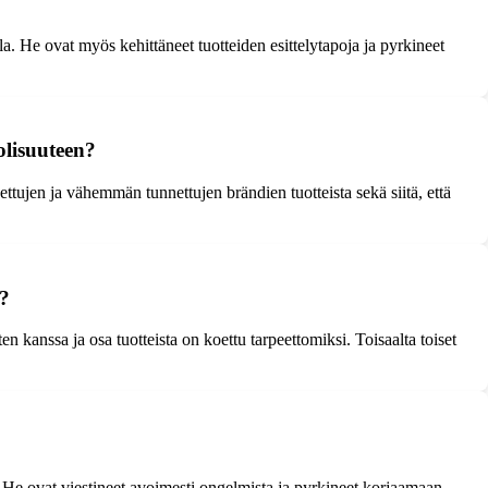
He ovat myös kehittäneet tuotteiden esittelytapoja ja pyrkineet
olisuuteen?
tujen ja vähemmän tunnettujen brändien tuotteista sekä siitä, että
a?
n kanssa ja osa tuotteista on koettu tarpeettomiksi. Toisaalta toiset
 He ovat viestineet avoimesti ongelmista ja pyrkineet korjaamaan