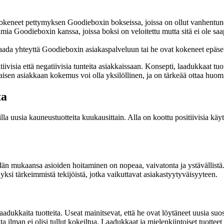
okeneet pettymyksen Goodieboxin bokseissa, joissa on ollut vanhentuneita
ia Goodieboxin kanssa, joissa boksi on veloitettu mutta sitä ei ole saa
saada yhteyttä Goodieboxin asiakaspalveluun tai he ovat kokeneet epäselvä
isia että negatiivisia tunteita asiakkaissaan. Konsepti, laadukkaat tuot
okaisen asiakkaan kokemus voi olla yksilöllinen, ja on tärkeää ottaa huo
ta
la uusia kauneustuotteita kuukausittain. Alla on koottu positiivisia k
n mukaansa asioiden hoitaminen on nopeaa, vaivatonta ja ystävällistä. 
si tärkeimmistä tekijöistä, jotka vaikuttavat asiakastyytyväisyyteen.
aadukkaita tuotteita. Useat mainitsevat, että he ovat löytäneet uusia su
ilman ei olisi tullut kokeiltua. Laadukkaat ja mielenkiintoiset tuotteet t