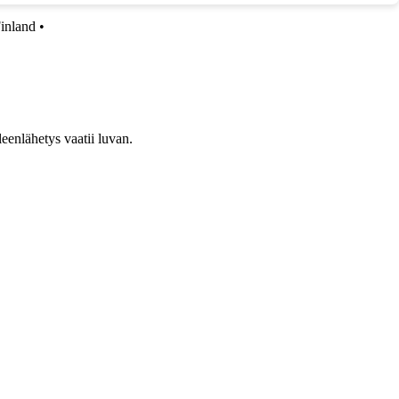
nland
•
leenlähetys vaatii luvan.