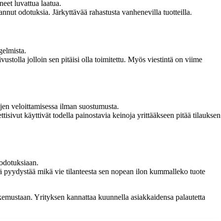
neet luvattua laatua.
nnut odotuksia. Järkyttävää rahastusta vanhenevilla tuotteilla.
gelmista.
tolla jolloin sen pitäisi olla toimitettu. Myös viestintä on viime
jen veloittamisessa ilman suostumusta.
tisivut käyttivät todella painostavia keinoja yrittääkseen pitää tilauksen
 odotuksiaan.
stä pyydystää mikä vie tilanteesta sen nopean ilon kummalleko tuote
kemustaan. Yrityksen kannattaa kuunnella asiakkaidensa palautetta