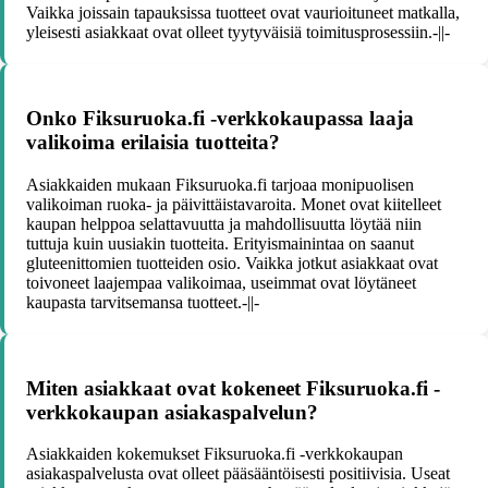
Vaikka joissain tapauksissa tuotteet ovat vaurioituneet matkalla,
yleisesti asiakkaat ovat olleet tyytyväisiä toimitusprosessiin.-||-
Onko Fiksuruoka.fi -verkkokaupassa laaja
valikoima erilaisia tuotteita?
Asiakkaiden mukaan Fiksuruoka.fi tarjoaa monipuolisen
valikoiman ruoka- ja päivittäistavaroita. Monet ovat kiitelleet
kaupan helppoa selattavuutta ja mahdollisuutta löytää niin
tuttuja kuin uusiakin tuotteita. Erityismainintaa on saanut
gluteenittomien tuotteiden osio. Vaikka jotkut asiakkaat ovat
toivoneet laajempaa valikoimaa, useimmat ovat löytäneet
kaupasta tarvitsemansa tuotteet.-||-
Miten asiakkaat ovat kokeneet Fiksuruoka.fi -
verkkokaupan asiakaspalvelun?
Asiakkaiden kokemukset Fiksuruoka.fi -verkkokaupan
asiakaspalvelusta ovat olleet pääsääntöisesti positiivisia. Useat