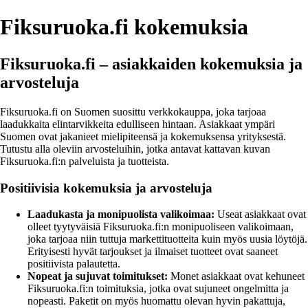
Fiksuruoka.fi kokemuksia
Fiksuruoka.fi – asiakkaiden kokemuksia ja
arvosteluja
Fiksuruoka.fi on Suomen suosittu verkkokauppa, joka tarjoaa
laadukkaita elintarvikkeita edulliseen hintaan. Asiakkaat ympäri
Suomen ovat jakanieet mielipiteensä ja kokemuksensa yrityksestä.
Tutustu alla oleviin arvosteluihin, jotka antavat kattavan kuvan
Fiksuruoka.fi:n palveluista ja tuotteista.
Positiivisia kokemuksia ja arvosteluja
Laadukasta ja monipuolista valikoimaa:
Useat asiakkaat ovat
olleet tyytyväisiä Fiksuruoka.fi:n monipuoliseen valikoimaan,
joka tarjoaa niin tuttuja markettituotteita kuin myös uusia löytöjä.
Erityisesti hyvät tarjoukset ja ilmaiset tuotteet ovat saaneet
positiivista palautetta.
Nopeat ja sujuvat toimitukset:
Monet asiakkaat ovat kehuneet
Fiksuruoka.fi:n toimituksia, jotka ovat sujuneet ongelmitta ja
nopeasti. Paketit on myös huomattu olevan hyvin pakattuja,