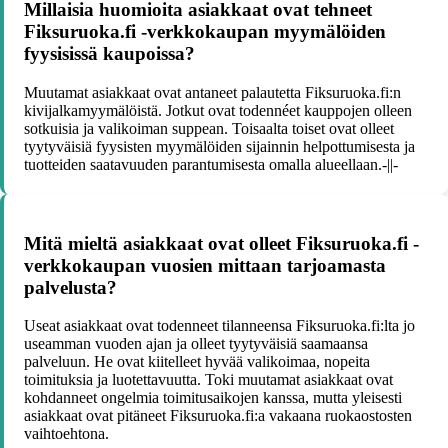
Millaisia huomioita asiakkaat ovat tehneet
Fiksuruoka.fi -verkkokaupan myymälöiden
fyysisissä kaupoissa?
Muutamat asiakkaat ovat antaneet palautetta Fiksuruoka.fi:n
kivijalkamyymälöistä. Jotkut ovat todennéet kauppojen olleen
sotkuisia ja valikoiman suppean. Toisaalta toiset ovat olleet
tyytyväisiä fyysisten myymälöiden sijainnin helpottumisesta ja
tuotteiden saatavuuden parantumisesta omalla alueellaan.-||-
Mitä mieltä asiakkaat ovat olleet Fiksuruoka.fi -
verkkokaupan vuosien mittaan tarjoamasta
palvelusta?
Useat asiakkaat ovat todenneet tilanneensa Fiksuruoka.fi:lta jo
useamman vuoden ajan ja olleet tyytyväisiä saamaansa
palveluun. He ovat kiitelleet hyvää valikoimaa, nopeita
toimituksia ja luotettavuutta. Toki muutamat asiakkaat ovat
kohdanneet ongelmia toimitusaikojen kanssa, mutta yleisesti
asiakkaat ovat pitäneet Fiksuruoka.fi:a vakaana ruokaostosten
vaihtoehtona.