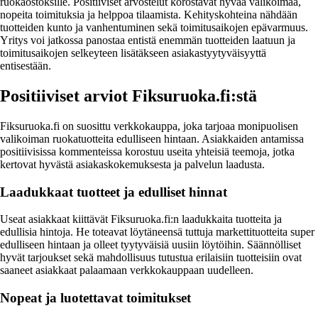
ruokaostoksille. Positiiviset arvostelut korostavat hyvää valikoimaa,
nopeita toimituksia ja helppoa tilaamista. Kehityskohteina nähdään
tuotteiden kunto ja vanhentuminen sekä toimitusaikojen epävarmuus.
Yritys voi jatkossa panostaa entistä enemmän tuotteiden laatuun ja
toimitusaikojen selkeyteen lisätäkseen asiakastyytyväisyyttä
entisestään.
Positiiviset arviot Fiksuruoka.fi:stä
Fiksuruoka.fi on suosittu verkkokauppa, joka tarjoaa monipuolisen
valikoiman ruokatuotteita edulliseen hintaan. Asiakkaiden antamissa
positiivisissa kommenteissa korostuu useita yhteisiä teemoja, jotka
kertovat hyvästä asiakaskokemuksesta ja palvelun laadusta.
Laadukkaat tuotteet ja edulliset hinnat
Useat asiakkaat kiittävät Fiksuruoka.fi:n laadukkaita tuotteita ja
edullisia hintoja. He toteavat löytäneensä tuttuja markettituotteita super
edulliseen hintaan ja olleet tyytyväisiä uusiin löytöihin. Säännölliset
hyvät tarjoukset sekä mahdollisuus tutustua erilaisiin tuotteisiin ovat
saaneet asiakkaat palaamaan verkkokauppaan uudelleen.
Nopeat ja luotettavat toimitukset