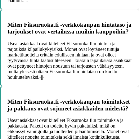
laatuun.-||-
Miten Fiksuruoka.fi -verkkokaupan hintataso ja
tarjoukset ovat vertailussa muihin kauppoihin?
Useat asiakkaat ovat kiitelleet Fiksuruoka.fi:n hintoja ja
tarjouksia kilpailukykyisiksi. Monet ovat löytäneet tuttuja
markettituotteita erittäin edulliseen hintaan ja ovat olleet
tyytyväisiä hinta-laatusuhteeseen. Joissain tapauksissa asiakkaat
ovat pettyneet hintojen nousuun tai tarjousten vähäisyyteen,
mutta yleisesti ottaen Fiksuruoka.fi:n hintataso on koettu
houkuttelevaksi.-||-
Miten Fiksuruoka.fi -verkkokaupan toimitukset
ja pakkaus ovat sujuneet asiakkaiden mielestä?
Useat asiakkaat ovat kiitelleet Fiksuruoka.fi:n toimituksia ja
pakkausta. Paketit on todettu hyvin pakatuiksi, mikä on
ehkäissyt vahingoilta ja tuotteiden pilaantumiselta. Monet ovat
kiitelleet nopeita toimituksia sekä ilmaista kotiinkuljetusta.