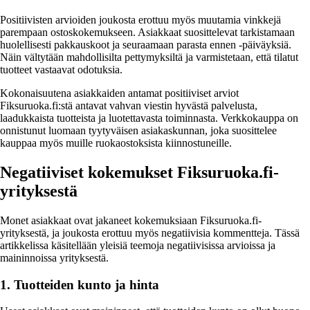
Positiivisten arvioiden joukosta erottuu myös muutamia vinkkejä
parempaan ostoskokemukseen. Asiakkaat suosittelevat tarkistamaan
huolellisesti pakkauskoot ja seuraamaan parasta ennen -päiväyksiä.
Näin vältytään mahdollisilta pettymyksiltä ja varmistetaan, että tilatut
tuotteet vastaavat odotuksia.
Kokonaisuutena asiakkaiden antamat positiiviset arviot
Fiksuruoka.fi:stä antavat vahvan viestin hyvästä palvelusta,
laadukkaista tuotteista ja luotettavasta toiminnasta. Verkkokauppa on
onnistunut luomaan tyytyväisen asiakaskunnan, joka suosittelee
kauppaa myös muille ruokaostoksista kiinnostuneille.
Negatiiviset kokemukset Fiksuruoka.fi-
yrityksestä
Monet asiakkaat ovat jakaneet kokemuksiaan Fiksuruoka.fi-
yrityksestä, ja joukosta erottuu myös negatiivisia kommentteja. Tässä
artikkelissa käsitellään yleisiä teemoja negatiivisissa arvioissa ja
maininnoissa yrityksestä.
1. Tuotteiden kunto ja hinta