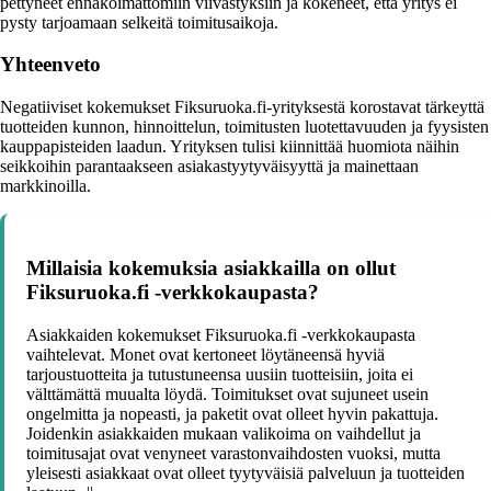
pettyneet ennakoimattomiin viivästyksiin ja kokeneet, että yritys ei
pysty tarjoamaan selkeitä toimitusaikoja.
Yhteenveto
Negatiiviset kokemukset Fiksuruoka.fi-yrityksestä korostavat tärkeyttä
tuotteiden kunnon, hinnoittelun, toimitusten luotettavuuden ja fyysisten
kauppapisteiden laadun. Yrityksen tulisi kiinnittää huomiota näihin
seikkoihin parantaakseen asiakastyytyväisyyttä ja mainettaan
markkinoilla.
Millaisia kokemuksia asiakkailla on ollut
Fiksuruoka.fi -verkkokaupasta?
Asiakkaiden kokemukset Fiksuruoka.fi -verkkokaupasta
vaihtelevat. Monet ovat kertoneet löytäneensä hyviä
tarjoustuotteita ja tutustuneensa uusiin tuotteisiin, joita ei
välttämättä muualta löydä. Toimitukset ovat sujuneet usein
ongelmitta ja nopeasti, ja paketit ovat olleet hyvin pakattuja.
Joidenkin asiakkaiden mukaan valikoima on vaihdellut ja
toimitusajat ovat venyneet varastonvaihdosten vuoksi, mutta
yleisesti asiakkaat ovat olleet tyytyväisiä palveluun ja tuotteiden