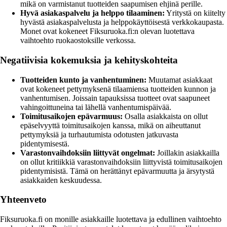
mikä on varmistanut tuotteiden saapumisen ehjinä perille.
Hyvä asiakaspalvelu ja helppo tilaaminen:
Yritystä on kiitelty
hyvästä asiakaspalvelusta ja helppokäyttöisestä verkkokaupasta.
Monet ovat kokeneet Fiksuruoka.fi:n olevan luotettava
vaihtoehto ruokaostoksille verkossa.
Negatiivisia kokemuksia ja kehityskohteita
Tuotteiden kunto ja vanhentuminen:
Muutamat asiakkaat
ovat kokeneet pettymyksenä tilaamiensa tuotteiden kunnon ja
vanhentumisen. Joissain tapauksissa tuotteet ovat saapuneet
vahingoittuneina tai lähellä vanhentumispäivää.
Toimitusaikojen epävarmuus:
Osalla asiakkaista on ollut
epäselvyyttä toimitusaikojen kanssa, mikä on aiheuttanut
pettymyksiä ja turhautumista odotusten jatkuvasta
pidentymisestä.
Varastonvaihdoksiin liittyvät ongelmat:
Joillakin asiakkailla
on ollut kritiikkiä varastonvaihdoksiin liittyvistä toimitusaikojen
pidentymisistä. Tämä on herättänyt epävarmuutta ja ärsytystä
asiakkaiden keskuudessa.
Yhteenveto
Fiksuruoka.fi on monille asiakkaille luotettava ja edullinen vaihtoehto