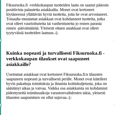
Fiksuruoka.fi -verkkokaupan tuotteiden laatu on saanut pääosin
positiivista palautetta asiakkailta. Monet ovat kertoneet
löytäneensä yllättävän hyviä tuotteita, joita he ovat arvostaneet.
Toisaalta muutamat asiakkaat ovat kohdanneet tuotteita, jotka
ovat olleet vaurioituneita tai vanhentuneita jo ennen parasta
ennen -päivämäärää. Yleisesti ottaen asiakkaat ovat olleet
tyytyväisiä tuotteiden laatuun.-||-
Kuinka nopeasti ja turvallisesti Fiksuruoka.fi -
verkkokaupan tilaukset ovat saapuneet
asiakkaille?
Useimmat asiakkaat ovat kertoneet Fiksuruoka.fi:n tilausten
saapuneen nopeasti ja turvallisesti perille. Monet ovat kiitelleet
hyvin pakattuja toimituksia ja ilmaista kotiinkuljetusta, joka on
säästänyt aikaa ja vaivaa. Vaikka osa asiakkaista on kohdannut
pidentyneitä toimitusaikoja varastonvaihdosten takia, yleisesti
tilausten saapuminen on ollut sujuvaa.-||-