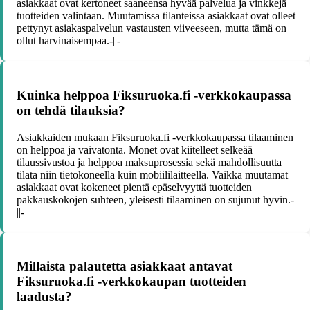
asiakkaat ovat kertoneet saaneensa hyvää palvelua ja vinkkejä
tuotteiden valintaan. Muutamissa tilanteissa asiakkaat ovat olleet
pettynyt asiakaspalvelun vastausten viiveeseen, mutta tämä on
ollut harvinaisempaa.-||-
Kuinka helppoa Fiksuruoka.fi -verkkokaupassa
on tehdä tilauksia?
Asiakkaiden mukaan Fiksuruoka.fi -verkkokaupassa tilaaminen
on helppoa ja vaivatonta. Monet ovat kiitelleet selkeää
tilaussivustoa ja helppoa maksuprosessia sekä mahdollisuutta
tilata niin tietokoneella kuin mobiililaitteella. Vaikka muutamat
asiakkaat ovat kokeneet pientä epäselvyyttä tuotteiden
pakkauskokojen suhteen, yleisesti tilaaminen on sujunut hyvin.-
||-
Millaista palautetta asiakkaat antavat
Fiksuruoka.fi -verkkokaupan tuotteiden
laadusta?