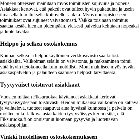
Moneen otteeseen mainitaan myös toimitusten sujuvuus ja nopeus.
Asiakkaat kertovat, että paketit ovat tulleet hyvin pakattuina ja usein
ilmaisella toimituksella kotiovelle saakka. Myös noutopisteeseen
toimitukset ovat sujuneet vaivattomasti. Vaikka toisinaan toimitus
saattaa kestää hieman pidempään, yleisesti palvelua kehutaan nopeaksi
ja luotettavaksi.
Helppo ja selkeä ostokokemus
Kaupan selkeä ja helppokäyttöinen verkkosivusto saa kiitosta
asiakkailta. Valikoiman selailu on vaivatonta, ja maksaminen toimii
yhtä hyvin tietokoneella kuin mobiilisti. Moni mainitsee myös hyvän
asiakaspalvelun ja palautteen saamisen helposti tarvittaessa.
Tyytyväiset toistuvat asiakkaat
Vuosien mittaan Fiksuruokaa käyttäneet asiakkaat kertovat
tyytyväisyydestään toistuvasti. Heidän mukaansa valikoima on kattava
ja vaihteleva, tuotteet saapuvat aina hyvässä kunnossa ja palvelu on
moitteetonta. Jatkuva asiakkaiden tyytyväisyys kertoo siitä, että
Fiksuruoka.fi on onnistunut luomaan pysyvän ja luotettavan
asiakaspohjan.
Vinkki huolelliseen ostoskokemukseen