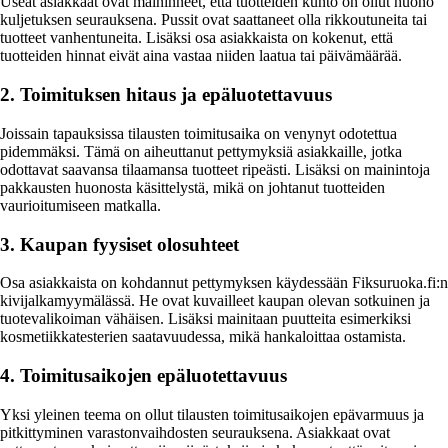
Useat asiakkaat ovat maininneet, että tuotteiden kunto on ollut huono
kuljetuksen seurauksena. Pussit ovat saattaneet olla rikkoutuneita tai
tuotteet vanhentuneita. Lisäksi osa asiakkaista on kokenut, että
tuotteiden hinnat eivät aina vastaa niiden laatua tai päivämäärää.
2. Toimituksen hitaus ja epäluotettavuus
Joissain tapauksissa tilausten toimitusaika on venynyt odotettua
pidemmäksi. Tämä on aiheuttanut pettymyksiä asiakkaille, jotka
odottavat saavansa tilaamansa tuotteet ripeästi. Lisäksi on mainintoja
pakkausten huonosta käsittelystä, mikä on johtanut tuotteiden
vaurioitumiseen matkalla.
3. Kaupan fyysiset olosuhteet
Osa asiakkaista on kohdannut pettymyksen käydessään Fiksuruoka.fi:n
kivijalkamyymälässä. He ovat kuvailleet kaupan olevan sotkuinen ja
tuotevalikoiman vähäisen. Lisäksi mainitaan puutteita esimerkiksi
kosmetiikkatesterien saatavuudessa, mikä hankaloittaa ostamista.
4. Toimitusaikojen epäluotettavuus
Yksi yleinen teema on ollut tilausten toimitusaikojen epävarmuus ja
pitkittyminen varastonvaihdosten seurauksena. Asiakkaat ovat