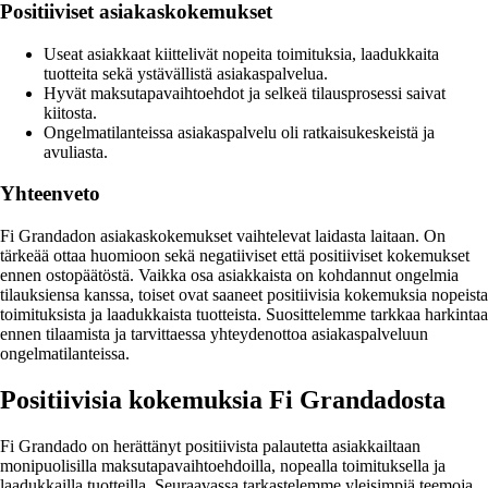
Positiiviset asiakaskokemukset
Useat asiakkaat kiittelivät nopeita toimituksia, laadukkaita
tuotteita sekä ystävällistä asiakaspalvelua.
Hyvät maksutapavaihtoehdot ja selkeä tilausprosessi saivat
kiitosta.
Ongelmatilanteissa asiakaspalvelu oli ratkaisukeskeistä ja
avuliasta.
Yhteenveto
Fi Grandadon asiakaskokemukset vaihtelevat laidasta laitaan. On
tärkeää ottaa huomioon sekä negatiiviset että positiiviset kokemukset
ennen ostopäätöstä. Vaikka osa asiakkaista on kohdannut ongelmia
tilauksiensa kanssa, toiset ovat saaneet positiivisia kokemuksia nopeista
toimituksista ja laadukkaista tuotteista. Suosittelemme tarkkaa harkintaa
ennen tilaamista ja tarvittaessa yhteydenottoa asiakaspalveluun
ongelmatilanteissa.
Positiivisia kokemuksia Fi Grandadosta
Fi Grandado on herättänyt positiivista palautetta asiakkailtaan
monipuolisilla maksutapavaihtoehdoilla, nopealla toimituksella ja
laadukkailla tuotteilla. Seuraavassa tarkastelemme yleisimpiä teemoja