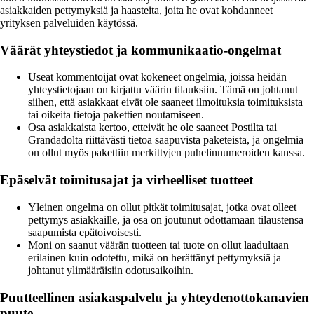
asiakkaiden pettymyksiä ja haasteita, joita he ovat kohdanneet
yrityksen palveluiden käytössä.
Väärät yhteystiedot ja kommunikaatio-ongelmat
Useat kommentoijat ovat kokeneet ongelmia, joissa heidän
yhteystietojaan on kirjattu väärin tilauksiin. Tämä on johtanut
siihen, että asiakkaat eivät ole saaneet ilmoituksia toimituksista
tai oikeita tietoja pakettien noutamiseen.
Osa asiakkaista kertoo, etteivät he ole saaneet Postilta tai
Grandadolta riittävästi tietoa saapuvista paketeista, ja ongelmia
on ollut myös pakettiin merkittyjen puhelinnumeroiden kanssa.
Epäselvät toimitusajat ja virheelliset tuotteet
Yleinen ongelma on ollut pitkät toimitusajat, jotka ovat olleet
pettymys asiakkaille, ja osa on joutunut odottamaan tilaustensa
saapumista epätoivoisesti.
Moni on saanut väärän tuotteen tai tuote on ollut laadultaan
erilainen kuin odotettu, mikä on herättänyt pettymyksiä ja
johtanut ylimääräisiin odotusaikoihin.
Puutteellinen asiakaspalvelu ja yhteydenottokanavien
puute