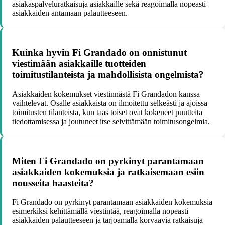
asiakaspalveluratkaisuja asiakkaille sekä reagoimalla nopeasti
asiakkaiden antamaan palautteeseen.
Kuinka hyvin Fi Grandado on onnistunut
viestimään asiakkaille tuotteiden
toimitustilanteista ja mahdollisista ongelmista?
Asiakkaiden kokemukset viestinnästä Fi Grandadon kanssa
vaihtelevat. Osalle asiakkaista on ilmoitettu selkeästi ja ajoissa
toimitusten tilanteista, kun taas toiset ovat kokeneet puutteita
tiedottamisessa ja joutuneet itse selvittämään toimitusongelmia.
Miten Fi Grandado on pyrkinyt parantamaan
asiakkaiden kokemuksia ja ratkaisemaan esiin
nousseita haasteita?
Fi Grandado on pyrkinyt parantamaan asiakkaiden kokemuksia
esimerkiksi kehittämällä viestintää, reagoimalla nopeasti
asiakkaiden palautteeseen ja tarjoamalla korvaavia ratkaisuja