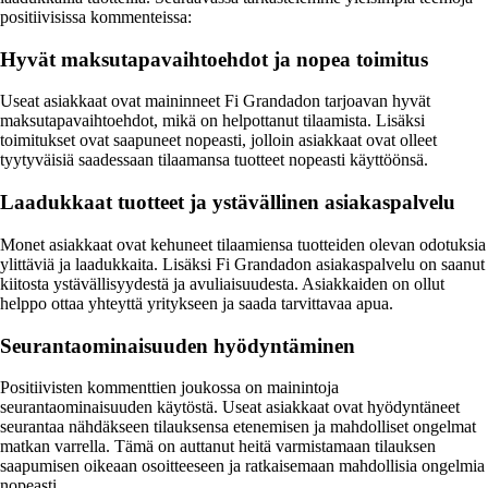
positiivisissa kommenteissa:
Hyvät maksutapavaihtoehdot ja nopea toimitus
Useat asiakkaat ovat maininneet Fi Grandadon tarjoavan hyvät
maksutapavaihtoehdot, mikä on helpottanut tilaamista. Lisäksi
toimitukset ovat saapuneet nopeasti, jolloin asiakkaat ovat olleet
tyytyväisiä saadessaan tilaamansa tuotteet nopeasti käyttöönsä.
Laadukkaat tuotteet ja ystävällinen asiakaspalvelu
Monet asiakkaat ovat kehuneet tilaamiensa tuotteiden olevan odotuksia
ylittäviä ja laadukkaita. Lisäksi Fi Grandadon asiakaspalvelu on saanut
kiitosta ystävällisyydestä ja avuliaisuudesta. Asiakkaiden on ollut
helppo ottaa yhteyttä yritykseen ja saada tarvittavaa apua.
Seurantaominaisuuden hyödyntäminen
Positiivisten kommenttien joukossa on mainintoja
seurantaominaisuuden käytöstä. Useat asiakkaat ovat hyödyntäneet
seurantaa nähdäkseen tilauksensa etenemisen ja mahdolliset ongelmat
matkan varrella. Tämä on auttanut heitä varmistamaan tilauksen
saapumisen oikeaan osoitteeseen ja ratkaisemaan mahdollisia ongelmia
nopeasti.