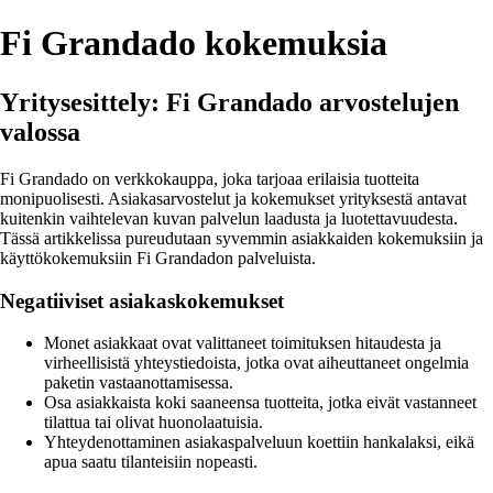
Fi Grandado kokemuksia
Yritysesittely: Fi Grandado arvostelujen
valossa
Fi Grandado on verkkokauppa, joka tarjoaa erilaisia tuotteita
monipuolisesti. Asiakasarvostelut ja kokemukset yrityksestä antavat
kuitenkin vaihtelevan kuvan palvelun laadusta ja luotettavuudesta.
Tässä artikkelissa pureudutaan syvemmin asiakkaiden kokemuksiin ja
käyttökokemuksiin Fi Grandadon palveluista.
Negatiiviset asiakaskokemukset
Monet asiakkaat ovat valittaneet toimituksen hitaudesta ja
virheellisistä yhteystiedoista, jotka ovat aiheuttaneet ongelmia
paketin vastaanottamisessa.
Osa asiakkaista koki saaneensa tuotteita, jotka eivät vastanneet
tilattua tai olivat huonolaatuisia.
Yhteydenottaminen asiakaspalveluun koettiin hankalaksi, eikä
apua saatu tilanteisiin nopeasti.