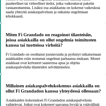
puutteelliset tai virheelliset tiedot, jotka vaikeuttavat paketin
vastaanottamista. Lisäksi osa asiakkaista on kokenut vaikeuksia
saada yhteyttä asiakaspalveluun ja ratkaista ongelmiaan
tehokkaasti.
Miten Fi Grandado on reagoinut tilanteisiin,
joissa asiakkailla on ollut ongelmia toimitusten
kanssa tai tuotteissa virheitä?
Fi Grandado on osoittanut joustavuutta ja pyrkinyt ratkaisemaan
asiakkaiden esiin nostamat ongelmat parhaansa mukaan. Monet
asiakkaat ovat kertoneet saaneensa apua ja ohjeita
asiakaspalvelulta tilanteiden selvittämiseksi.
Millainen asiakaspalvelukokemus asiakkailla on
ollut Fi Grandadon kanssa yhteydessä ollessaan?
Asiakkaiden kokemukset Fi Grandadon asiakaspalvelusta
vaihtelevat. Jotkut ovat kokeneet saavansa hyvää ja ystävällistä