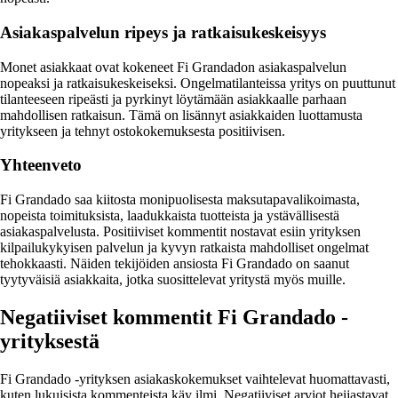
Asiakaspalvelun ripeys ja ratkaisukeskeisyys
Monet asiakkaat ovat kokeneet Fi Grandadon asiakaspalvelun
nopeaksi ja ratkaisukeskeiseksi. Ongelmatilanteissa yritys on puuttunut
tilanteeseen ripeästi ja pyrkinyt löytämään asiakkaalle parhaan
mahdollisen ratkaisun. Tämä on lisännyt asiakkaiden luottamusta
yritykseen ja tehnyt ostokokemuksesta positiivisen.
Yhteenveto
Fi Grandado saa kiitosta monipuolisesta maksutapavalikoimasta,
nopeista toimituksista, laadukkaista tuotteista ja ystävällisestä
asiakaspalvelusta. Positiiviset kommentit nostavat esiin yrityksen
kilpailukykyisen palvelun ja kyvyn ratkaista mahdolliset ongelmat
tehokkaasti. Näiden tekijöiden ansiosta Fi Grandado on saanut
tyytyväisiä asiakkaita, jotka suosittelevat yritystä myös muille.
Negatiiviset kommentit Fi Grandado -
yrityksestä
Fi Grandado -yrityksen asiakaskokemukset vaihtelevat huomattavasti,
kuten lukuisista kommenteista käy ilmi. Negatiiviset arviot heijastavat