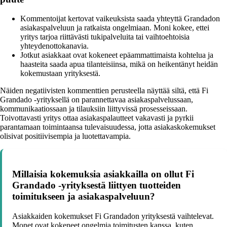
Kommentoijat kertovat vaikeuksista saada yhteyttä Grandadon
asiakaspalveluun ja ratkaista ongelmiaan. Moni kokee, ettei
yritys tarjoa riittävästi tukipalveluita tai vaihtoehtoisia
yhteydenottokanavia.
Jotkut asiakkaat ovat kokeneet epäammattimaista kohtelua ja
haasteita saada apua tilanteisiinsa, mikä on heikentänyt heidän
kokemustaan yrityksestä.
Näiden negatiivisten kommenttien perusteella näyttää siltä, että Fi
Grandado -yrityksellä on parannettavaa asiakaspalvelussaan,
kommunikaatiossaan ja tilauksiin liittyvissä prosesseissaan.
Toivottavasti yritys ottaa asiakaspalautteet vakavasti ja pyrkii
parantamaan toimintaansa tulevaisuudessa, jotta asiakaskokemukset
olisivat positiivisempia ja luotettavampia.
Millaisia kokemuksia asiakkailla on ollut Fi
Grandado -yrityksestä liittyen tuotteiden
toimitukseen ja asiakaspalveluun?
Asiakkaiden kokemukset Fi Grandadon yrityksestä vaihtelevat.
Monet ovat kokeneet ongelmia toimitusten kanssa, kuten