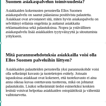
Suomen asiakaspalvelun toimivuudesta?
Asiakkaiden kokemusten perusteella Ellos Suomen
asiakaspalvelu on saanut pääasiassa positiivista palautetta.
Asiakkaat ovat arvostaneet sitä, miten hyvin asiakaspalvelu on
selvittänyt erilaisia ongelmia ja auttanut asiakkaita
reklamaatioissa sekä palautuksissa. Nopea ja ystävällinen
asiakaspalvelu lisää asiakkaiden tyytyväisyyttä ja sitoutumista
yritykseen.
Mitä parannusehdotuksia asiakkailla voisi olla
Ellos Suomen palveluihin liittyen?
Asiakkaiden palautteiden perusteella yksi parannuskohde voisi
olla selkeämpi kuvasto ja tuotetietojen esittely. Joissain
tapauksissa asiakkaat ovat kokeneet, että tuotekuvasto ei aina
anna oikeaa kuvaa ostettavasta tuotteesta, mikä on johtanut
palautuksiin. Lisäksi selkeämmät tiedot esimerkiksi kenkien
lestistä voisivat helpottaa asiakkaiden ostopäätöksiä ja vähentää
vaihtotarvetta.