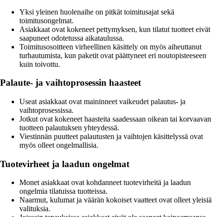
Yksi yleinen huolenaihe on pitkät toimitusajat sekä
toimitusongelmat.
Asiakkaat ovat kokeneet pettymyksen, kun tilatut tuotteet eivät
saapuneet odotetussa aikataulussa.
Toimitusosoitteen virheellinen käsittely on myös aiheuttanut
turhautumista, kun paketit ovat päättyneet eri noutopisteeseen
kuin toivottu.
Palaute- ja vaihtoprosessin haasteet
Useat asiakkaat ovat maininneet vaikeudet palautus- ja
vaihtoprosessissa.
Jotkut ovat kokeneet haasteita saadessaan oikean tai korvaavan
tuotteen palautuksen yhteydessä.
Viestinnän puutteet palautusten ja vaihtojen käsittelyssä ovat
myös olleet ongelmallisia.
Tuotevirheet ja laadun ongelmat
Monet asiakkaat ovat kohdanneet tuotevirheitä ja laadun
ongelmia tilatuissa tuotteissa.
Naarmut, kulumat ja väärän kokoiset vaatteet ovat olleet yleisiä
valituksia.