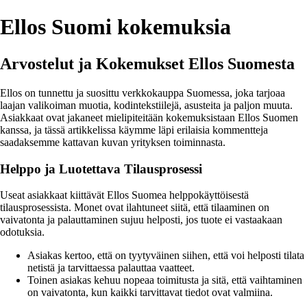
Ellos Suomi kokemuksia
Arvostelut ja Kokemukset Ellos Suomesta
Ellos on tunnettu ja suosittu verkkokauppa Suomessa, joka tarjoaa
laajan valikoiman muotia, kodintekstiilejä, asusteita ja paljon muuta.
Asiakkaat ovat jakaneet mielipiteitään kokemuksistaan Ellos Suomen
kanssa, ja tässä artikkelissa käymme läpi erilaisia kommentteja
saadaksemme kattavan kuvan yrityksen toiminnasta.
Helppo ja Luotettava Tilausprosessi
Useat asiakkaat kiittävät Ellos Suomea helppokäyttöisestä
tilausprosessista. Monet ovat ilahtuneet siitä, että tilaaminen on
vaivatonta ja palauttaminen sujuu helposti, jos tuote ei vastaakaan
odotuksia.
Asiakas kertoo, että on tyytyväinen siihen, että voi helposti tilata
netistä ja tarvittaessa palauttaa vaatteet.
Toinen asiakas kehuu nopeaa toimitusta ja sitä, että vaihtaminen
on vaivatonta, kun kaikki tarvittavat tiedot ovat valmiina.