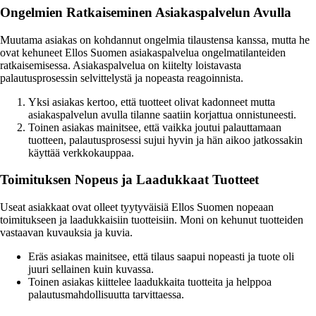
Ongelmien Ratkaiseminen Asiakaspalvelun Avulla
Muutama asiakas on kohdannut ongelmia tilaustensa kanssa, mutta he
ovat kehuneet Ellos Suomen asiakaspalvelua ongelmatilanteiden
ratkaisemisessa. Asiakaspalvelua on kiitelty loistavasta
palautusprosessin selvittelystä ja nopeasta reagoinnista.
Yksi asiakas kertoo, että tuotteet olivat kadonneet mutta
asiakaspalvelun avulla tilanne saatiin korjattua onnistuneesti.
Toinen asiakas mainitsee, että vaikka joutui palauttamaan
tuotteen, palautusprosessi sujui hyvin ja hän aikoo jatkossakin
käyttää verkkokauppaa.
Toimituksen Nopeus ja Laadukkaat Tuotteet
Useat asiakkaat ovat olleet tyytyväisiä Ellos Suomen nopeaan
toimitukseen ja laadukkaisiin tuotteisiin. Moni on kehunut tuotteiden
vastaavan kuvauksia ja kuvia.
Eräs asiakas mainitsee, että tilaus saapui nopeasti ja tuote oli
juuri sellainen kuin kuvassa.
Toinen asiakas kiittelee laadukkaita tuotteita ja helppoa
palautusmahdollisuutta tarvittaessa.