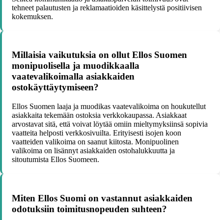
tehneet palautusten ja reklamaatioiden käsittelystä positiivisen
kokemuksen.
Millaisia vaikutuksia on ollut Ellos Suomen
monipuolisella ja muodikkaalla
vaatevalikoimalla asiakkaiden
ostokäyttäytymiseen?
Ellos Suomen laaja ja muodikas vaatevalikoima on houkutellut
asiakkaita tekemään ostoksia verkkokaupassa. Asiakkaat
arvostavat sitä, että voivat löytää omiin mieltymyksiinsä sopivia
vaatteita helposti verkkosivuilta. Erityisesti isojen koon
vaatteiden valikoima on saanut kiitosta. Monipuolinen
valikoima on lisännyt asiakkaiden ostohalukkuutta ja
sitoutumista Ellos Suomeen.
Miten Ellos Suomi on vastannut asiakkaiden
odotuksiin toimitusnopeuden suhteen?