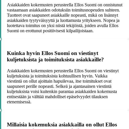
Asiakkaiden kokemusten perusteella Ellos Suomi on onnistunut
vastaamaan asiakkaiden odotuksiin toimitusnopeuden suhteen.
Tuotteet ovat saapuneet asiakkaille nopeasti, mikä on lisännyt
asiakkaiden tyytyväisyyttä ja luottamusta yritykseen. Nopea ja
luotettava toimitus on yksi niistä tekijöistä, joiden avulla Ellos
Suomi on erottunut positiivisesti kilpailijoistaan.
Kuinka hyvin Ellos Suomi on viestinyt
kuljetuksista ja toimituksista asiakkaille?
Asiakkaiden kokemusten perusteella Ellos Suomi on viestinyt
kuljetuksista ja toimituksista kohtuullisen hyvin. Vaikka
viestintä on ollut ajoittain hapuilevaa, itse toimitukset ovat
saapuneet perille nopeasti. Selkeä ja ajantasainen viestintä
kuljetuksista voisi kuitenkin parantaa asiakkaiden kokemusta
entisestään ja välttää mahdolliset epäselvyydet tilauksen
etenemisessä.
Millaisia kokemuksia asiakkailla on ollut Ellos