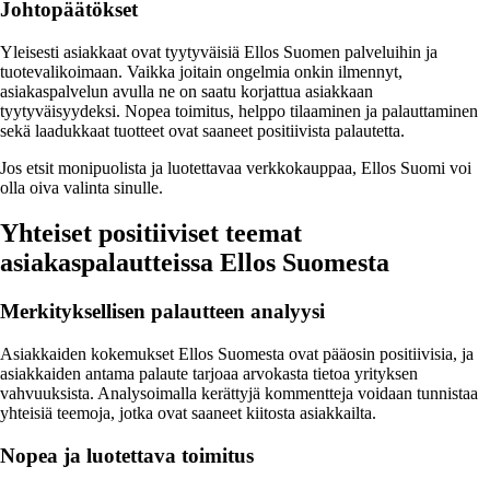
Johtopäätökset
Yleisesti asiakkaat ovat tyytyväisiä Ellos Suomen palveluihin ja
tuotevalikoimaan. Vaikka joitain ongelmia onkin ilmennyt,
asiakaspalvelun avulla ne on saatu korjattua asiakkaan
tyytyväisyydeksi. Nopea toimitus, helppo tilaaminen ja palauttaminen
sekä laadukkaat tuotteet ovat saaneet positiivista palautetta.
Jos etsit monipuolista ja luotettavaa verkkokauppaa, Ellos Suomi voi
olla oiva valinta sinulle.
Yhteiset positiiviset teemat
asiakaspalautteissa Ellos Suomesta
Merkityksellisen palautteen analyysi
Asiakkaiden kokemukset Ellos Suomesta ovat pääosin positiivisia, ja
asiakkaiden antama palaute tarjoaa arvokasta tietoa yrityksen
vahvuuksista. Analysoimalla kerättyjä kommentteja voidaan tunnistaa
yhteisiä teemoja, jotka ovat saaneet kiitosta asiakkailta.
Nopea ja luotettava toimitus