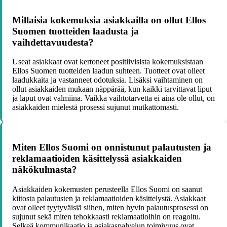
Millaisia kokemuksia asiakkailla on ollut Ellos
Suomen tuotteiden laadusta ja
vaihdettavuudesta?
Useat asiakkaat ovat kertoneet positiivisista kokemuksistaan
Ellos Suomen tuotteiden laadun suhteen. Tuotteet ovat olleet
laadukkaita ja vastanneet odotuksia. Lisäksi vaihtaminen on
ollut asiakkaiden mukaan näppärää, kun kaikki tarvittavat liput
ja laput ovat valmiina. Vaikka vaihtotarvetta ei aina ole ollut, on
asiakkaiden mielestä prosessi sujunut mutkattomasti.
Miten Ellos Suomi on onnistunut palautusten ja
reklamaatioiden käsittelyssä asiakkaiden
näkökulmasta?
Asiakkaiden kokemusten perusteella Ellos Suomi on saanut
kiitosta palautusten ja reklamaatioiden käsittelystä. Asiakkaat
ovat olleet tyytyväisiä siihen, miten hyvin palautusprosessi on
sujunut sekä miten tehokkaasti reklamaatioihin on reagoitu.
Selkeä kommunikaatio ja asiakaspalvelun toimivuus ovat