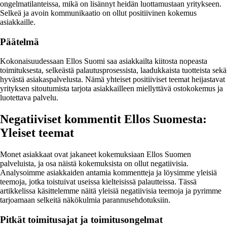
ongelmatilanteissa, mikä on lisännyt heidän luottamustaan yritykseen.
Selkeä ja avoin kommunikaatio on ollut positiivinen kokemus
asiakkaille.
Päätelmä
Kokonaisuudessaan Ellos Suomi saa asiakkailta kiitosta nopeasta
toimituksesta, selkeästä palautusprosessista, laadukkaista tuotteista sekä
hyvästä asiakaspalvelusta. Nämä yhteiset positiiviset teemat heijastavat
yrityksen sitoutumista tarjota asiakkailleen miellyttävä ostokokemus ja
luotettava palvelu.
Negatiiviset kommentit Ellos Suomesta:
Yleiset teemat
Monet asiakkaat ovat jakaneet kokemuksiaan Ellos Suomen
palveluista, ja osa näistä kokemuksista on ollut negatiivisia.
Analysoimme asiakkaiden antamia kommentteja ja löysimme yleisiä
teemoja, jotka toistuivat useissa kielteisissä palautteissa. Tässä
artikkelissa käsittelemme näitä yleisiä negatiivisia teemoja ja pyrimme
tarjoamaan selkeitä näkökulmia parannusehdotuksiin.
Pitkät toimitusajat ja toimitusongelmat