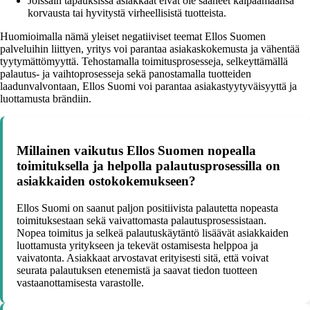
Joissain tapauksissa asiakkaat eivät ole saaneet kaipaamaansa
korvausta tai hyvitystä virheellisistä tuotteista.
Huomioimalla nämä yleiset negatiiviset teemat Ellos Suomen
palveluihin liittyen, yritys voi parantaa asiakaskokemusta ja vähentää
tyytymättömyyttä. Tehostamalla toimitusprosesseja, selkeyttämällä
palautus- ja vaihtoprosesseja sekä panostamalla tuotteiden
laadunvalvontaan, Ellos Suomi voi parantaa asiakastyytyväisyyttä ja
luottamusta brändiin.
Millainen vaikutus Ellos Suomen nopealla
toimituksella ja helpolla palautusprosessilla on
asiakkaiden ostokokemukseen?
Ellos Suomi on saanut paljon positiivista palautetta nopeasta
toimituksestaan sekä vaivattomasta palautusprosessistaan.
Nopea toimitus ja selkeä palautuskäytäntö lisäävät asiakkaiden
luottamusta yritykseen ja tekevät ostamisesta helppoa ja
vaivatonta. Asiakkaat arvostavat erityisesti sitä, että voivat
seurata palautuksen etenemistä ja saavat tiedon tuotteen
vastaanottamisesta varastolle.