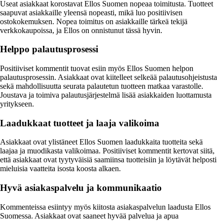
Useat asiakkaat korostavat Ellos Suomen nopeaa toimitusta. Tuotteet
saapuvat asiakkaille yleensä nopeasti, mikä luo positiivisen
ostokokemuksen. Nopea toimitus on asiakkaille tärkeä tekijä
verkkokaupoissa, ja Ellos on onnistunut tässä hyvin.
Helppo palautusprosessi
Positiiviset kommentit tuovat esiin myös Ellos Suomen helpon
palautusprosessin. Asiakkaat ovat kiitelleet selkeää palautusohjeistusta
sekä mahdollisuutta seurata palautetun tuotteen matkaa varastolle.
Joustava ja toimiva palautusjärjestelmä lisää asiakkaiden luottamusta
yritykseen.
Laadukkaat tuotteet ja laaja valikoima
Asiakkaat ovat ylistäneet Ellos Suomen laadukkaita tuotteita sekä
laajaa ja muodikasta valikoimaa. Positiiviset kommentit kertovat siitä,
että asiakkaat ovat tyytyväisiä saamiinsa tuotteisiin ja löytävät helposti
mieluisia vaatteita isosta koosta alkaen.
Hyvä asiakaspalvelu ja kommunikaatio
Kommenteissa esiintyy myös kiitosta asiakaspalvelun laadusta Ellos
Suomessa. Asiakkaat ovat saaneet hyvää palvelua ja apua