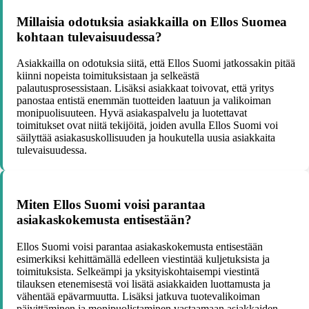
Millaisia odotuksia asiakkailla on Ellos Suomea
kohtaan tulevaisuudessa?
Asiakkailla on odotuksia siitä, että Ellos Suomi jatkossakin pitää
kiinni nopeista toimituksistaan ja selkeästä
palautusprosessistaan. Lisäksi asiakkaat toivovat, että yritys
panostaa entistä enemmän tuotteiden laatuun ja valikoiman
monipuolisuuteen. Hyvä asiakaspalvelu ja luotettavat
toimitukset ovat niitä tekijöitä, joiden avulla Ellos Suomi voi
säilyttää asiakasuskollisuuden ja houkutella uusia asiakkaita
tulevaisuudessa.
Miten Ellos Suomi voisi parantaa
asiakaskokemusta entisestään?
Ellos Suomi voisi parantaa asiakaskokemusta entisestään
esimerkiksi kehittämällä edelleen viestintää kuljetuksista ja
toimituksista. Selkeämpi ja yksityiskohtaisempi viestintä
tilauksen etenemisestä voi lisätä asiakkaiden luottamusta ja
vähentää epävarmuutta. Lisäksi jatkuva tuotevalikoiman
päivittäminen ja monipuolistaminen vastaamaan asiakkaiden