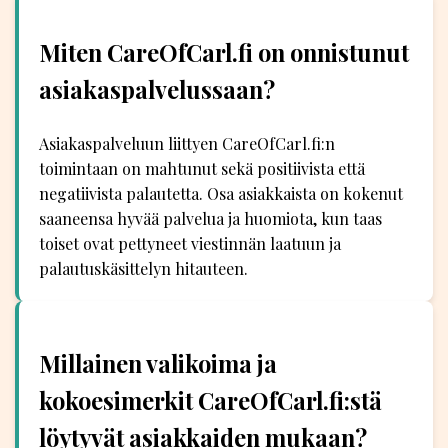
Miten CareOfCarl.fi on onnistunut
asiakaspalvelussaan?
Asiakaspalveluun liittyen CareOfCarl.fi:n
toimintaan on mahtunut sekä positiivista että
negatiivista palautetta. Osa asiakkaista on kokenut
saaneensa hyvää palvelua ja huomiota, kun taas
toiset ovat pettyneet viestinnän laatuun ja
palautuskäsittelyn hitauteen.
Millainen valikoima ja
kokoesimerkit CareOfCarl.fi:stä
löytyvät asiakkaiden mukaan?