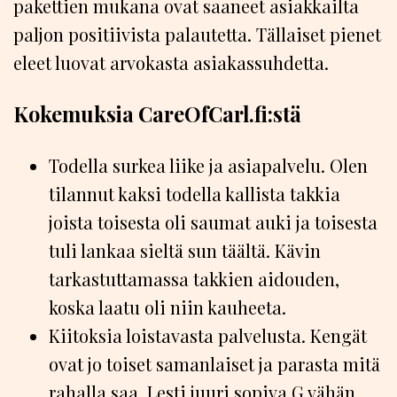
pakettien mukana ovat saaneet asiakkailta
paljon positiivista palautetta. Tällaiset pienet
eleet luovat arvokasta asiakassuhdetta.
Kokemuksia CareOfCarl.fi:stä
Todella surkea liike ja asiapalvelu. Olen
tilannut kaksi todella kallista takkia
joista toisesta oli saumat auki ja toisesta
tuli lankaa sieltä sun täältä. Kävin
tarkastuttamassa takkien aidouden,
koska laatu oli niin kauheeta.
Kiitoksia loistavasta palvelusta. Kengät
ovat jo toiset samanlaiset ja parasta mitä
rahalla saa. Lesti juuri sopiva G vähän