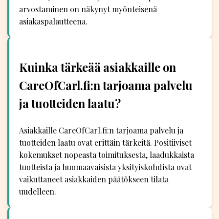
arvostaminen on näkynyt myönteisenä
asiakaspalautteena.
Kuinka tärkeää asiakkaille on
CareOfCarl.fi:n tarjoama palvelu
ja tuotteiden laatu?
Asiakkaille CareOfCarl.fi:n tarjoama palvelu ja
tuotteiden laatu ovat erittäin tärkeitä. Positiiviset
kokemukset nopeasta toimituksesta, laadukkaista
tuotteista ja huomaavaisista yksityiskohdista ovat
vaikuttaneet asiakkaiden päätökseen tilata
uudelleen.