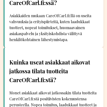
CareOfCarl.fi:ssä?
Asiakkaiden mukaan CareOfCarl.fi:llä on useita
vahvuuksia ja erityispiirteitä, kuten laadukkaat
tuotteet, nopeat toimitukset, huomaavainen
asiakaspalvelu ja yksityiskohdista välittyvä
henkilökohtainen lähestymistapa.
Kuinka useat asiakkaat aikovat
jatkossa tilata tuotteita
CareOfCarl.fi:stä?
Monet asiakkaat aikovat jatkossakin tilata tuotteita
CareOfCarl.fi:stä positiivisten kokemustensa
perusteella. Nopea toimitus, laadukkaat tuotteet ja