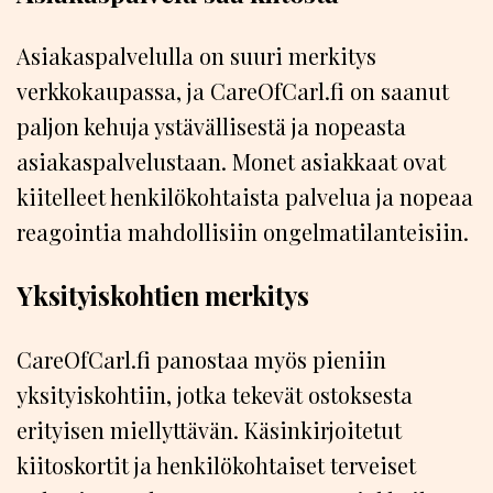
Asiakaspalvelulla on suuri merkitys
verkkokaupassa, ja CareOfCarl.fi on saanut
paljon kehuja ystävällisestä ja nopeasta
asiakaspalvelustaan. Monet asiakkaat ovat
kiitelleet henkilökohtaista palvelua ja nopeaa
reagointia mahdollisiin ongelmatilanteisiin.
Yksityiskohtien merkitys
CareOfCarl.fi panostaa myös pieniin
yksityiskohtiin, jotka tekevät ostoksesta
erityisen miellyttävän. Käsinkirjoitetut
kiitoskortit ja henkilökohtaiset terveiset