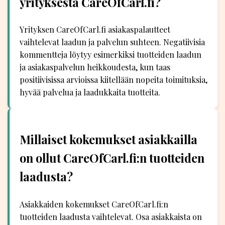
yrityksestä CareOfCarl.fi?
Yrityksen CareOfCarl.fi asiakaspalautteet
vaihtelevat laadun ja palvelun suhteen. Negatiivisia
kommentteja löytyy esimerkiksi tuotteiden laadun
ja asiakaspalvelun heikkoudesta, kun taas
positiivisissa arvioissa kiitellään nopeita toimituksia,
hyvää palvelua ja laadukkaita tuotteita.
Millaiset kokemukset asiakkailla
on ollut CareOfCarl.fi:n tuotteiden
laadusta?
Asiakkaiden kokemukset CareOfCarl.fi:n
tuotteiden laadusta vaihtelevat. Osa asiakkaista on