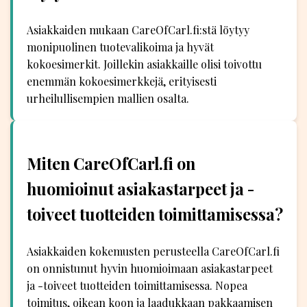
Asiakkaiden mukaan CareOfCarl.fi:stä löytyy
monipuolinen tuotevalikoima ja hyvät
kokoesimerkit. Joillekin asiakkaille olisi toivottu
enemmän kokoesimerkkejä, erityisesti
urheilullisempien mallien osalta.
Miten CareOfCarl.fi on
huomioinut asiakastarpeet ja -
toiveet tuotteiden toimittamisessa?
Asiakkaiden kokemusten perusteella CareOfCarl.fi
on onnistunut hyvin huomioimaan asiakastarpeet
ja -toiveet tuotteiden toimittamisessa. Nopea
toimitus, oikean koon ja laadukkaan pakkaamisen