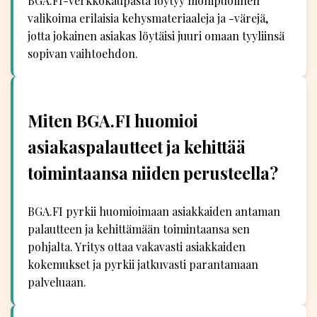
BGA.FI-verkkokaupasta löytyy monipuolinen
valikoima erilaisia kehysmateriaaleja ja -värejä,
jotta jokainen asiakas löytäisi juuri omaan tyyliinsä
sopivan vaihtoehdon.
Miten BGA.FI huomioi
asiakaspalautteet ja kehittää
toimintaansa niiden perusteella?
BGA.FI pyrkii huomioimaan asiakkaiden antaman
palautteen ja kehittämään toimintaansa sen
pohjalta. Yritys ottaa vakavasti asiakkaiden
kokemukset ja pyrkii jatkuvasti parantamaan
palveluaan.