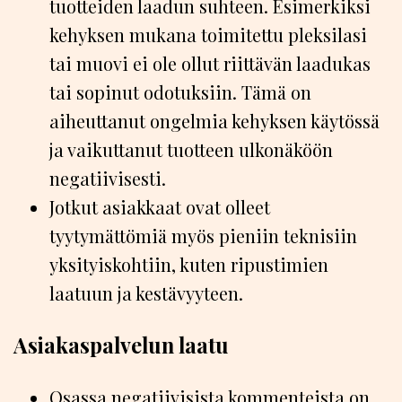
tuotteiden laadun suhteen. Esimerkiksi
kehyksen mukana toimitettu pleksilasi
tai muovi ei ole ollut riittävän laadukas
tai sopinut odotuksiin. Tämä on
aiheuttanut ongelmia kehyksen käytössä
ja vaikuttanut tuotteen ulkonäköön
negatiivisesti.
Jotkut asiakkaat ovat olleet
tyytymättömiä myös pieniin teknisiin
yksityiskohtiin, kuten ripustimien
laatuun ja kestävyyteen.
Asiakaspalvelun laatu
Osassa negatiivisista kommenteista on