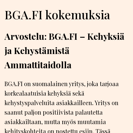
BGA.FI kokemuksia
Arvostelu: BGA.FI – Kehyksiä
ja Kehystämistä
Ammattitaidolla
BGA.FI on suomalainen yritys, joka tarjoaa
korkealaatuisia kehyksiä sekä
kehystyspalveluita asiakkailleen. Yritys on
saanut paljon positiivista palautetta
asiakkailtaan, mutta myös muutamia
kehityskohteita on nostettu esiin. Tässä