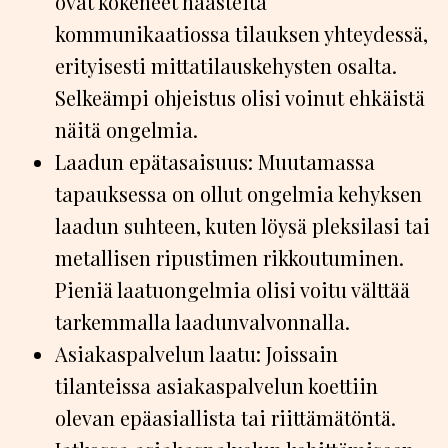
ovat kokeneet haasteita
kommunikaatiossa tilauksen yhteydessä,
erityisesti mittatilauskehysten osalta.
Selkeämpi ohjeistus olisi voinut ehkäistä
näitä ongelmia.
Laadun epätasaisuus: Muutamassa
tapauksessa on ollut ongelmia kehyksen
laadun suhteen, kuten löysä pleksilasi tai
metallisen ripustimen rikkoutuminen.
Pieniä laatuongelmia olisi voitu välttää
tarkemmalla laadunvalvonnalla.
Asiakaspalvelun laatu: Joissain
tilanteissa asiakaspalvelun koettiin
olevan epäasiallista tai riittämätöntä.