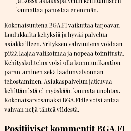
Jatkossa asiakaspalvelun kehittämiseen
kannattaa panostaa enemmän.
Kokonaisuutena BGA.FI vaikuttaa tarjoavan
laadukkaita kehyksiä ja hyvää palvelua
asiakkailleen. Yrityksen vahvuutena voidaan
pitää laajaa valikoimaa ja nopeaa toimitusta.
Kehityskohteina voisi olla kommunikaation
parantaminen sekä laadunvalvonnan
tehostaminen. Asiakaspalvelun jatkuvaa
kehittämistä ei myöskään kannata unohtaa.
Kokonaisarvosanaksi BGA.FI:lle voisi antaa
vahvan neljä tähteä viidestä.
Positiiviset kommentit BGA.FI