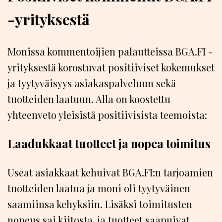
-yrityksestä
Monissa kommentoijien palautteissa BGA.FI -
yrityksestä korostuvat positiiviset kokemukset
ja tyytyväisyys asiakaspalveluun sekä
tuotteiden laatuun. Alla on koostettu
yhteenveto yleisistä positiivisista teemoista:
Laadukkaat tuotteet ja nopea toimitus
Useat asiakkaat kehuivat BGA.FI:n tarjoamien
tuotteiden laatua ja moni oli tyytyväinen
saamiinsa kehyksiin. Lisäksi toimitusten
nopeus sai kiitosta, ja tuotteet saapuivat