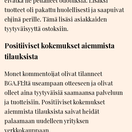
eivätkä ne pettäneet odotuksia. Lisäksi
tuotteet oli pakattu huolellisesti ja saapuivat
ehjinä perille. Tämä lisäsi asiakkaiden
tyytyväisyyttä ostoksiin.
Positiiviset kokemukset aiemmista
tilauksista
Monet kommentoijat olivat tilanneet
BGA.FI:ltä useampaan otteeseen ja olivat
olleet aina tyytyväisiä saamaansa palveluun
ja tuotteisiin. Positiiviset kokemukset
aiemmista tilauksista saivat heidät
palaamaan uudelleen yrityksen
verkkokauppaan.