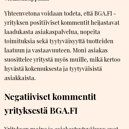
Yhteenvetona voidaan todeta, että BGA.FI -
yrityksen positiiviset kommentit heijastavat
laadukasta asiakaspalvelua, nopeita
toimituksia sekä tyytyväisyyttä tuotteiden
laatuun ja vastaavuuteen. Moni asiakas
suosittelee yritystä myös muille, mikä kertoo
hyvästä kokemuksesta ja tyytyväisistä
asiakkaista.
Negatiiviset kommentit
yrityksestä BGA.FI
Yrityksen maine ja asiakastyytyväisyys ovat