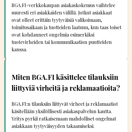
BGA.FI-verkkokaupan asiakaskokemus vaihtelee
suuresti eri asiakkaiden välillä. Jotkut asiakkaat
ovat olleet erittäin tyytyväisiä valikoimaan,
toimitusaikaan ja tuotteiden laatuun, kun taas toiset
ovat kohdanneet ongelmia esimerkiksi
tuotevirheiden tai kommunikaation puutteiden
kanssa.
Miten BGA.FI käsittelee tilauksiin
liittyviä virheitä ja reklamaatioita?
BGA.FI:n tilauksiin liittyvät virheet ja reklamaatiot
käsitellään yksilöllisesti asiakaspalvelun kautta.
Yritys pyrkii ratkaisemaan mahdolliset ongelmat
asiakkaan tyytyväisyyden takaamiseksi.