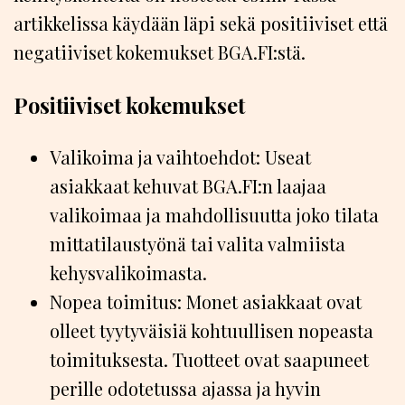
artikkelissa käydään läpi sekä positiiviset että
negatiiviset kokemukset BGA.FI:stä.
Positiiviset kokemukset
Valikoima ja vaihtoehdot: Useat
asiakkaat kehuvat BGA.FI:n laajaa
valikoimaa ja mahdollisuutta joko tilata
mittatilaustyönä tai valita valmiista
kehysvalikoimasta.
Nopea toimitus: Monet asiakkaat ovat
olleet tyytyväisiä kohtuullisen nopeasta
toimituksesta. Tuotteet ovat saapuneet
perille odotetussa ajassa ja hyvin