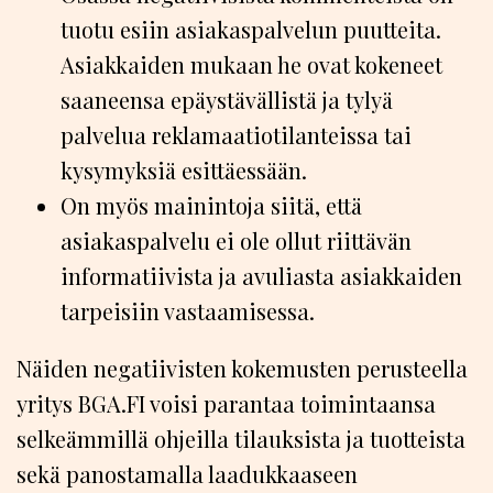
tuotu esiin asiakaspalvelun puutteita.
Asiakkaiden mukaan he ovat kokeneet
saaneensa epäystävällistä ja tylyä
palvelua reklamaatiotilanteissa tai
kysymyksiä esittäessään.
On myös mainintoja siitä, että
asiakaspalvelu ei ole ollut riittävän
informatiivista ja avuliasta asiakkaiden
tarpeisiin vastaamisessa.
Näiden negatiivisten kokemusten perusteella
yritys BGA.FI voisi parantaa toimintaansa
selkeämmillä ohjeilla tilauksista ja tuotteista
sekä panostamalla laadukkaaseen